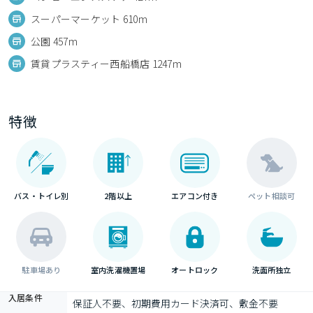
スーパーマーケット 610m
公園 457m
賃貸プラスティー西船橋店 1247m
特徴
バス・トイレ別
2階以上
エアコン付き
ペット相談可
駐車場あり
室内洗濯機置場
オートロック
洗面所独立
入居条件
保証人不要、初期費用カード決済可、敷金不要