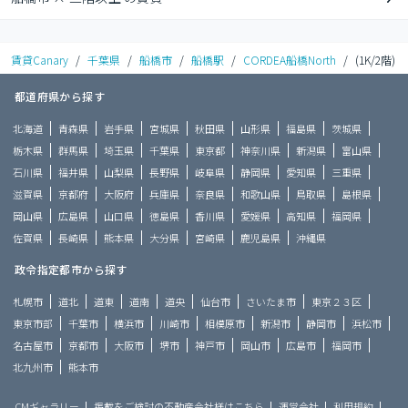
賃貸Canary
/
千葉県
/
船橋市
/
船橋駅
/
CORDEA船橋North
/
(1K/2階)
都道府県から探す
北海道
青森県
岩手県
宮城県
秋田県
山形県
福島県
茨城県
栃木県
群馬県
埼玉県
千葉県
東京都
神奈川県
新潟県
富山県
石川県
福井県
山梨県
長野県
岐阜県
静岡県
愛知県
三重県
滋賀県
京都府
大阪府
兵庫県
奈良県
和歌山県
鳥取県
島根県
岡山県
広島県
山口県
徳島県
香川県
愛媛県
高知県
福岡県
佐賀県
長崎県
熊本県
大分県
宮崎県
鹿児島県
沖縄県
政令指定都市から探す
札幌市
道北
道東
道南
道央
仙台市
さいたま市
東京２３区
東京市部
千葉市
横浜市
川崎市
相模原市
新潟市
静岡市
浜松市
名古屋市
京都市
大阪市
堺市
神戸市
岡山市
広島市
福岡市
北九州市
熊本市
CMギャラリー
掲載をご検討の不動産会社様はこちら
運営会社
利用規約