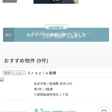
1分で完了!
お部屋について詳しく知りたい !
カナリーでの掲載は終了しました
無料
見学希望・空室確認・初期費用など
おすすめ物件 (9件)
Ｇｒａｚｉｅ船橋
賃貸マンション
総武本線 / 船橋駅 徒歩14分
築3年
/
6階建
千葉県船橋市宮本２丁目
8.2