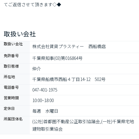
てご返信させて頂きます◇◆
取扱い会社
取扱い会社
株式会社賃貸プラスティー　西船橋店
免許番号
千葉県知事(03)第016864号
取引態様
仲介
所在地
千葉県船橋市西船４丁目14-12　502号
電話番号
047-401-1975
営業時間
10:00~18:00
定休日
毎週　水曜日
所属団体名
(公社)首都圏不動産公正取引協議会,(一社)千葉県宅地
建物取引業協会