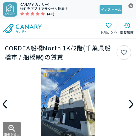
CANARY(カナリー)
物件をアプリでサクサク検索！
インストール
(4.8)
お気に入り
閲覧履歴
CORDEA船橋North
1K/2階(千葉県船
橋市 / 船橋駅)の賃貸
画像を拡大
1/26