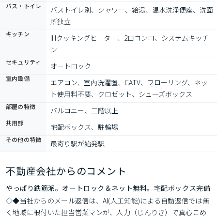
バス・トイレ
バストイレ別、シャワー、給湯、温水洗浄便座、洗面
所独立
キッチン
IHクッキングヒーター、2口コンロ、システムキッチ
ン
セキュリティ
オートロック
室内設備
エアコン、室内洗濯置、CATV、フローリング、ネッ
ト使用料不要、クロゼット、シューズボックス
部屋の特徴
バルコニー、二階以上
共用部
宅配ボックス、駐輪場
その他の特徴
最寄り駅が始発駅
不動産会社からのコメント
やっぱり鉄筋派。オートロック＆ネット無料。宅配ボックス完備
◇◆当社からのメール返信は、AI(人工知能)による自動返信では無
く地域に根付いた担当営業マンが、人力（じんりき）で真心こめ