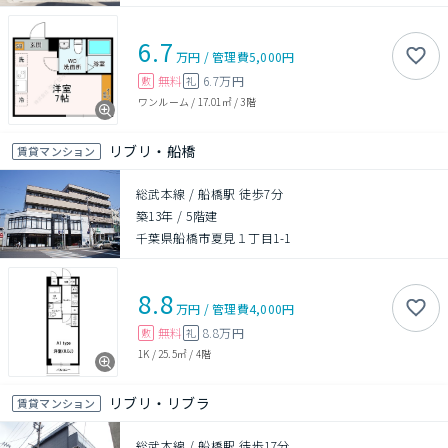
6.7
万円
/
管理費
5,000円
無料
6.7万円
敷
礼
ワンルーム
/
17.01㎡
/
3階
リブリ・船橋
賃貸マンション
総武本線 / 船橋駅 徒歩7分
築13年
/
5階建
千葉県船橋市夏見１丁目1-1
8.8
万円
/
管理費
4,000円
無料
8.8万円
敷
礼
1K
/
25.5㎡
/
4階
リブリ・リブラ
賃貸マンション
総武本線 / 船橋駅 徒歩17分