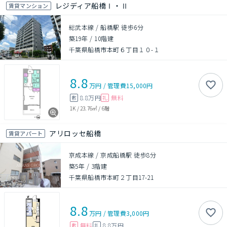
レジディア船橋Ⅰ・Ⅱ
賃貸マンション
総武本線 / 船橋駅 徒歩6分
築19年
/
10階建
千葉県船橋市本町６丁目１０-１
8.8
万円
/
管理費
15,000円
8.8万円
無料
敷
礼
1K
/
23.76㎡
/
6階
アリロッセ船橋
賃貸アパート
京成本線 / 京成船橋駅 徒歩8分
築5年
/
3階建
千葉県船橋市本町２丁目17-21
8.8
万円
/
管理費
3,000円
無料
8.8万円
敷
礼