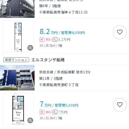
築9年
/
3階建
千葉県船橋市海神４丁目11-10
8.2
万円
/
管理費
4,000円
無料
8.2万円
敷
礼
1K
/
28.56㎡
/
2階
エルスタンザ船橋
賃貸マンション
京成本線 / 京成船橋駅 徒歩13分
築11年
/
3階建
千葉県船橋市湊町３丁目
7
万円
/
管理費
5,000円
無料
7万円
敷
礼
1K
/
23.18㎡
/
3階