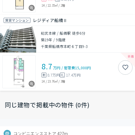
1K
/
22.35㎡
/
2階
レジディア船橋Ⅱ
賃貸マンション
総武本線 / 船橋駅 徒歩6分
築19年
/
9階建
千葉県船橋市本町６丁目9-3
8.7
万円
/
管理費
15,000円
8.7万円
17.4万円
敷
礼
1K
/
23.76㎡
/
3階
同じ建物で掲載中の物件 (0件)
コンビニエンスストア 427m