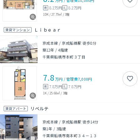
万円
/
管理費
10,000円
8.2万円
8.2万円
敷
礼
1DK
/
27.79㎡
/
3階
Ｌｉｂｅａｒ
賃貸マンション
京成本線 / 京成船橋駅 徒歩8分
築12年
/
4階建
千葉県船橋市本町３丁目
7.8
万円
/
管理費
7,000円
7.8万円
7.8万円
敷
礼
1K
/
25.68㎡
/
3階
リベルテ
賃貸アパート
京成本線 / 京成船橋駅 徒歩14分
築1年
/
3階建
千葉県船橋市南本町３４－１３