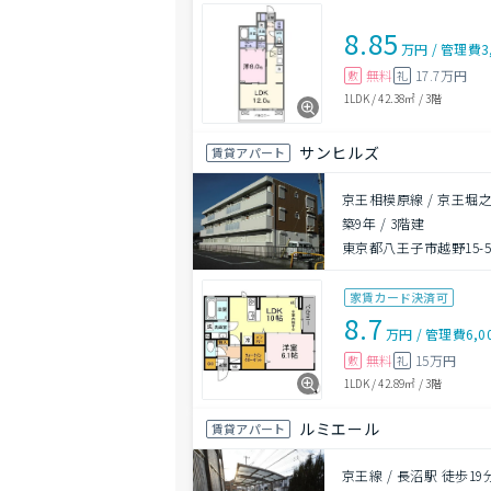
8.85
万円
/
管理費
3
無料
17.7万円
敷
礼
1LDK
/
42.38㎡
/
3階
サンヒルズ
賃貸アパート
京王相模原線 / 京王堀之
築9年
/
3階建
東京都八王子市越野15-
家賃カード決済可
8.7
万円
/
管理費
6,0
無料
15万円
敷
礼
1LDK
/
42.89㎡
/
3階
ルミエール
賃貸アパート
京王線 / 長沼駅 徒歩19