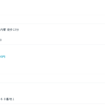
内駅 徒歩13分
0
00円
３６８番地１