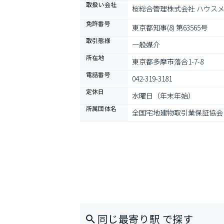
取扱い会社
桜総合管理株式会社 ハウス
免許番号
東京都知事(8) 第63565号
取引態様
一般媒介
所在地
東京都多摩市落合1-7-8
電話番号
042-319-3181
定休日
水曜日（年末年始）
所属団体名
全国宅地建物取引業保証協会
同じ最寄り駅 で探す