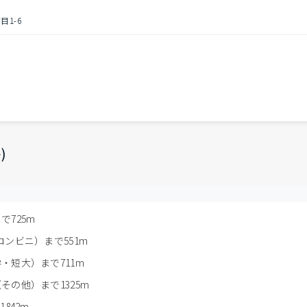
1-6
円
)
で725m
ンビニ）まで551m
・短大）まで711m
その他）まで1325m
842m