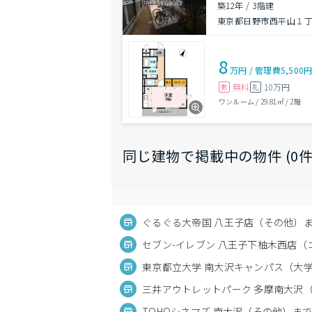
築12年
/
3階建
東京都日野市西平山１丁目
8
万円
/
管理費
5,500
無料
10万円
敷
礼
ワンルーム
/
29.81㎡
/
2階
同じ建物で掲載中の物件 (0件
ぐるぐる大帝国 八王子店（その他）ま
セブン-イレブン 八王子下柚木西店（コ
東京都立大学 南大沢キャンパス（大学
三井アウトレットパーク 多摩南大沢（
TOHOシネマズ 南大沢（その他）まで1