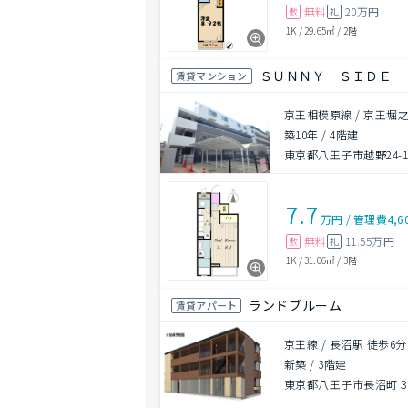
無料
20万円
敷
礼
1K
/
29.65㎡
/
2階
ＳＵＮＮＹ ＳＩＤＥ
賃貸マンション
京王相模原線 / 京王堀之
築10年
/
4階建
東京都八王子市越野24-1
7.7
万円
/
管理費
4,6
無料
11.55万円
敷
礼
1K
/
31.06㎡
/
3階
ランドブルーム
賃貸アパート
京王線 / 長沼駅 徒歩6分
新築
/
3階建
東京都八王子市長沼町