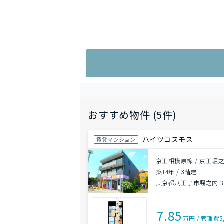
おすすめ物件 (5件)
ハイツコスモス
賃貸マンション
京王相模原線 / 京王堀
築14年
/
3階建
東京都八王子市堀之内３丁
7.85
万円
/
管理費
5