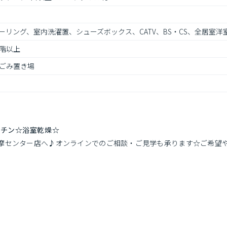
リング、室内洗濯置、シューズボックス、CATV、BS・CS、全居室洋室
階以上
ごみ置き場
ッチン☆浴室乾燥☆
摩センター店へ♪オンラインでのご相談・ご見学も承ります☆ご希望