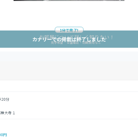
1分で完了!
お部屋について詳しく知りたい !
カナリーでの掲載は終了しました
見学希望・空室確認・初期費用など
歩20分
区神大寺１
00円