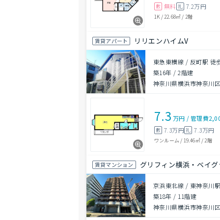
無料
7.2万円
敷
礼
1K
/
22.68㎡
/
2階
リリエンハイムV
賃貸アパート
東急東横線 / 反町駅 徒
築16年
/
2階建
神奈川県横浜市神奈川
7.3
万円
/
管理費
2,0
7.3万円
7.3万円
敷
礼
ワンルーム
/
19.46㎡
/
2階
グリフィン横浜・ベイグ
賃貸マンション
京浜東北線 / 東神奈川駅
築18年
/
11階建
神奈川県横浜市神奈川区