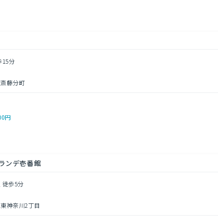
歩15分
区斎藤分町
00円
ランデ壱番館
 徒歩5分
東神奈川2丁目