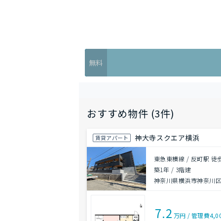
無料
おすすめ物件 (3件)
神大寺スクエア横浜
賃貸アパート
東急東横線 / 反町駅 徒
築1年
/
3階建
神奈川県横浜市神奈川
7.2
万円
/
管理費
4,0