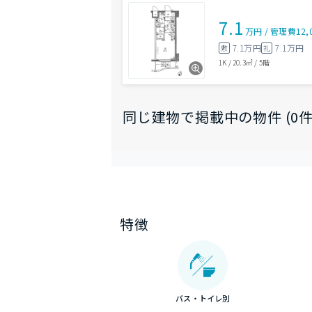
7.1
万円
/
管理費
12,
7.1万円
7.1万円
敷
礼
1K
/
20.3㎡
/
5階
同じ建物で掲載中の物件 (0件
特徴
バス・トイレ別