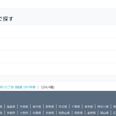
で探す
川2丁目 6階建 1967年築
/
(1DK/4階)
県
福島県
茨城県
栃木県
群馬県
埼玉県
千葉県
東京都
神奈川県
新
県
京都府
大阪府
兵庫県
奈良県
和歌山県
鳥取県
島根県
岡山県
広