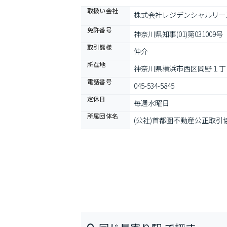
取扱い会社
株式会社レジデンシャルリー
免許番号
神奈川県知事(01)第031009号
取引態様
仲介
所在地
神奈川県横浜市西区岡野１丁目1
電話番号
045-534-5845
定休日
毎週水曜日
所属団体名
(公社)首都圏不動産公正取引