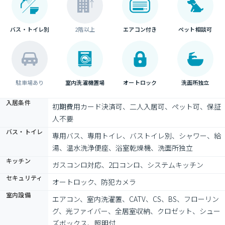
バス・トイレ別
2階以上
エアコン付き
ペット相談可
駐車場あり
室内洗濯機置場
オートロック
洗面所独立
入居条件
初期費用カード決済可、二人入居可、ペット可、保証
人不要
バス・トイレ
専用バス、専用トイレ、バストイレ別、シャワー、給
湯、温水洗浄便座、浴室乾燥機、洗面所独立
キッチン
ガスコンロ対応、2口コンロ、システムキッチン
セキュリティ
オートロック、防犯カメラ
室内設備
エアコン、室内洗濯置、CATV、CS、BS、フローリン
グ、光ファイバー、全居室収納、クロゼット、シュー
ズボックス、照明付