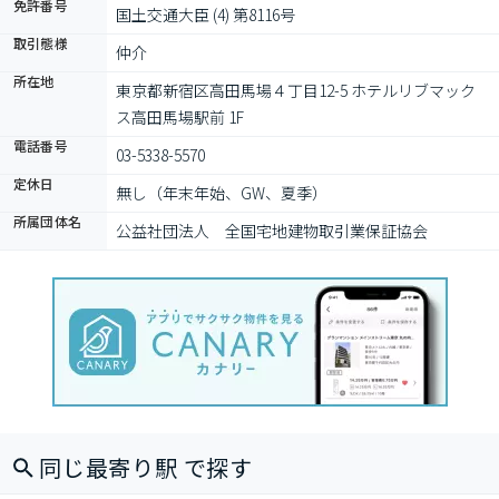
免許番号
国土交通大臣 (4) 第8116号
取引態様
仲介
所在地
東京都新宿区高田馬場４丁目12-5 ホテルリブマック
ス高田馬場駅前 1F
電話番号
03-5338-5570
定休日
無し（年末年始、GW、夏季）
所属団体名
公益社団法人　全国宅地建物取引業保証協会
同じ最寄り駅 で探す