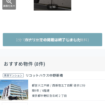
画像を拡大
1/30
1分で完了!空室状況をお問い合わせ(無料)
カナリーでの掲載は終了しました
おすすめ物件 (8件)
リコットハウス中野新橋
賃貸マンション
都営大江戸線 / 西新宿五丁目駅 徒歩13分
築9年
/
6階建
東京都中野区弥生町２丁目