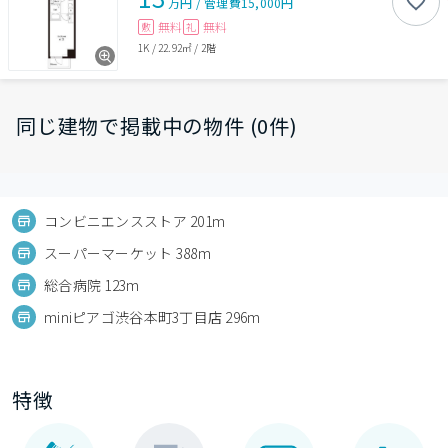
万円
/
管理費
15,000円
無料
無料
敷
礼
1K
/
22.92㎡
/
2階
同じ建物で掲載中の物件 (0件)
コンビニエンスストア 201m
スーパーマーケット 388m
総合病院 123m
miniピアゴ渋谷本町3丁目店 296m
特徴