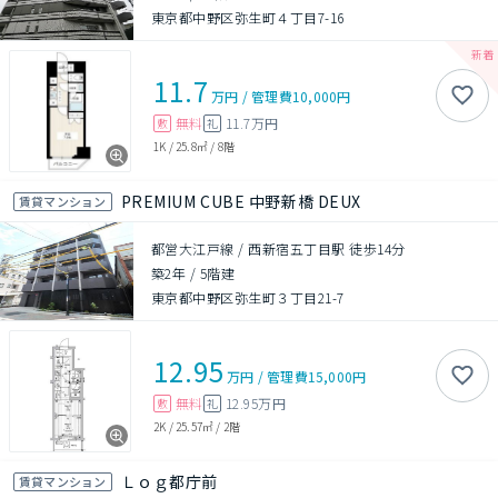
東京都中野区弥生町４丁目7-16
11.7
万円
/
管理費
10,000円
無料
11.7万円
敷
礼
1K
/
25.8㎡
/
8階
PREMIUM CUBE 中野新橋 DEUX
賃貸マンション
都営大江戸線 / 西新宿五丁目駅 徒歩14分
築2年
/
5階建
東京都中野区弥生町３丁目21-7
12.95
万円
/
管理費
15,000円
無料
12.95万円
敷
礼
2K
/
25.57㎡
/
2階
Ｌｏｇ都庁前
賃貸マンション