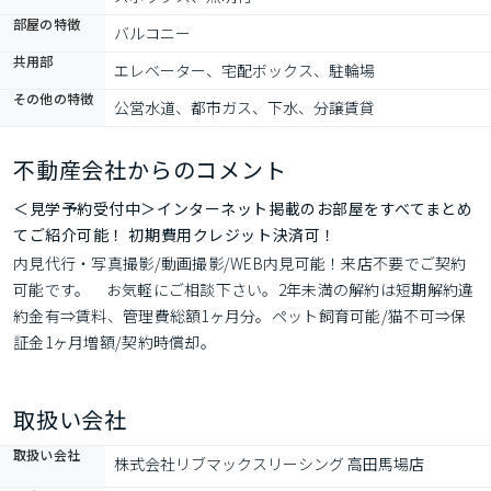
部屋の特徴
バルコニー
共用部
エレベーター、宅配ボックス、駐輪場
その他の特徴
公営水道、都市ガス、下水、分譲賃貸
不動産会社からのコメント
＜見学予約受付中＞インターネット掲載のお部屋をすべてまとめ
てご紹介可能！ 初期費用クレジット決済可！
内見代行・写真撮影/動画撮影/WEB内見可能！来店不要でご契約
可能です。　お気軽にご相談下さい。2年未満の解約は短期解約違
約金有⇒賃料、管理費総額1ヶ月分。ペット飼育可能/猫不可⇒保
証金1ヶ月増額/契約時償却。
取扱い会社
取扱い会社
株式会社リブマックスリーシング 高田馬場店