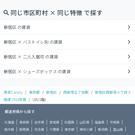
同じ市区町村 × 同じ特徴 で探す
新宿区 の賃貸
新宿区 × バストイレ別 の賃貸
新宿区 × 二人入居可 の賃貸
新宿区 × シューズボックス の賃貸
賃貸Canary
/
東京都
/
新宿区
/
西新宿五丁目駅
/
新宿区西新宿４丁目 5
階建 2015年築
/
(1K/1階)
都道府県から探す
北海道
青森県
岩手県
宮城県
秋田県
山形県
福島県
茨城県
栃木県
群馬県
埼玉県
千葉県
東京都
神奈川県
新潟県
富山県