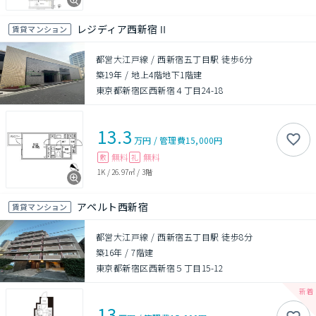
レジディア西新宿Ⅱ
賃貸マンション
都営大江戸線 / 西新宿五丁目駅 徒歩6分
築19年
/
地上4階地下1階建
東京都新宿区西新宿４丁目24-18
13.3
万円
/
管理費
15,000円
無料
無料
敷
礼
1K
/
26.97㎡
/
3階
アペルト西新宿
賃貸マンション
都営大江戸線 / 西新宿五丁目駅 徒歩8分
築16年
/
7階建
東京都新宿区西新宿５丁目15-12
13