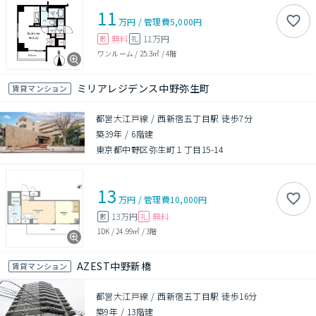
11
万円
/
管理費
5,000円
無料
11万円
敷
礼
ワンルーム
/
25.3㎡
/
4階
ミリアレジデンス中野弥生町
賃貸マンション
都営大江戸線 / 西新宿五丁目駅 徒歩7分
築39年
/
6階建
東京都中野区弥生町１丁目15-14
13
万円
/
管理費
10,000円
13万円
無料
敷
礼
1DK
/
24.99㎡
/
3階
AZEST中野新橋
賃貸マンション
都営大江戸線 / 西新宿五丁目駅 徒歩16分
築9年
/
13階建