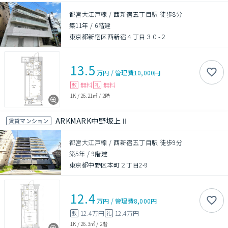
都営大江戸線 / 西新宿五丁目駅 徒歩8分
築11年
/
6階建
東京都新宿区西新宿４丁目３０-２
13.5
万円
/
管理費
10,000円
無料
無料
敷
礼
1K
/
26.21㎡
/
2階
ARKMARK中野坂上Ⅱ
賃貸マンション
都営大江戸線 / 西新宿五丁目駅 徒歩9分
築5年
/
9階建
東京都中野区本町２丁目2-9
12.4
万円
/
管理費
8,000円
12.4万円
12.4万円
敷
礼
1K
/
26.3㎡
/
2階