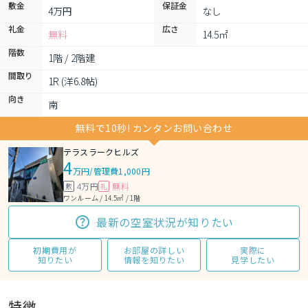
敷金
保証金
4万円
なし
礼金
広さ
無料
14.5㎡
階数
1階 / 2階建
間取り
1R (洋6.8帖)
向き
南
無料で10秒! カンタンお問い合わせ
テラスラークヒルズ
4
万円
/
管理費1,000円
4万円
無料
敷
礼
ワンルーム / 14.5㎡ / 1階
最新の空室状況が知りたい
初期費用が
お部屋の詳しい
実際に
知りたい
情報を知りたい
見学したい
特徴