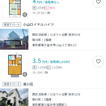
4
万円
/
管理費
なし
4万円
無料
敷
礼
1K
/
23.5㎡
/
1階
小山ロイヤルハイツ
賃貸アパート
西武池袋線 / ひばりヶ丘駅 徒歩41分
築34年
/
2階建
東京都東久留米市小山３丁目6-23
3.5
万円
/
管理費
2,000円
3.5万円
3.5万円
敷
礼
1K
/
22㎡
/
2階
湯川荘
賃貸アパート
西武池袋線 / ひばりヶ丘駅 徒歩12分
築43年
/
2階建
東京都東久留米市浅間町１