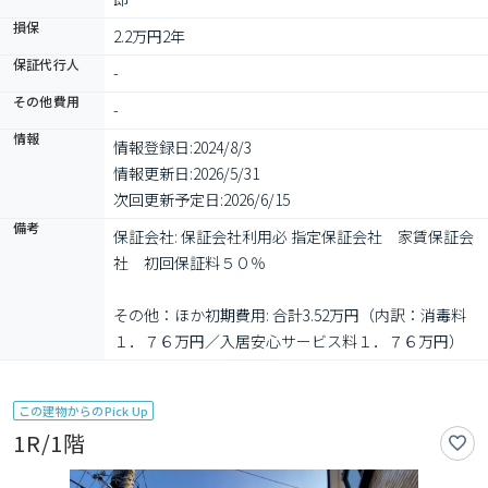
損保
2.2万円2年
保証代行人
-
その他費用
-
情報
情報登録日:
2024/8/3
情報更新日:
2026/5/31
次回更新予定日:
2026/6/15
備考
保証会社: 保証会社利用必 指定保証会社　家賃保証会
社　初回保証料５０％

その他：ほか初期費用: 合計3.52万円（内訳：消毒料
１．７６万円／入居安心サービス料１．７６万円）
この建物からのPick Up
1R/1階