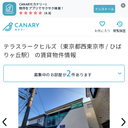
CANARY(カナリー)
物件をアプリでサクサク検索！
インストール
(4.8)
お気に入り
閲覧履歴
テラスラークヒルズ（東京都西東京市 / ひば
りヶ丘駅） の賃貸物件情報
2
募集中のお部屋が
件あります