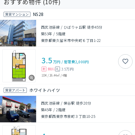
おすすめ物件 (
10
件)
NS28
賃貸マンション
西武池袋線 / ひばりヶ丘駅 徒歩45分
築53年
/
5階建
東京都東久留米市中央町６丁目1-22
3.5
万円
/
管理費
2,000円
無料
3.5万円
敷
礼
1DK
/
26.44㎡
/
4階
ホワイトハイツ
賃貸アパート
西武池袋線 / 保谷駅 徒歩20分
築45年
/
2階建
東京都西東京市泉町３丁目10-25