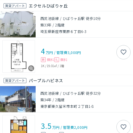
エクセルひばりヶ丘
賃貸アパート
西武池袋線 / ひばりヶ丘駅 徒歩10分
築33年
/
2階建
埼玉県新座市栗原６丁目6-3
4
万円
/
管理費
3,000円
無料
無料
敷
礼
1K
/
19.01㎡
/
1階
パープルハピネス
賃貸アパート
西武池袋線 / ひばりヶ丘駅 徒歩32分
築34年
/
2階建
東京都東久留米市本町２丁目1-8
3.5
万円
/
管理費
2,000円