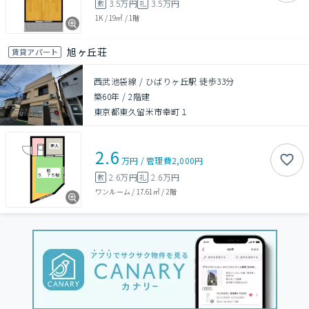
3.5万円
3.5万円
敷
礼
1K
/
19㎡
/
1階
旭ヶ丘荘
賃貸アパート
西武池袋線 / ひばりヶ丘駅 徒歩33分
築60年
/
2階建
東京都東久留米市幸町１
2.6
万円
/
管理費
2,000円
2.6万円
2.6万円
敷
礼
ワンルーム
/
17.61㎡
/
2階