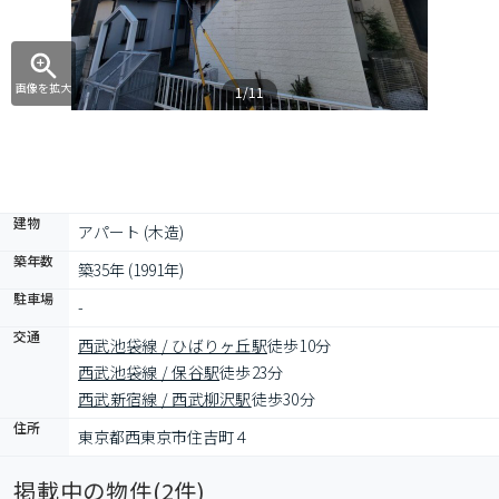
画像を拡大
1/11
建物
アパート (木造)
築年数
築35年 (1991年)
駐車場
-
交通
西武池袋線 / ひばりヶ丘駅
徒歩10分
西武池袋線 / 保谷駅
徒歩23分
西武新宿線 / 西武柳沢駅
徒歩30分
住所
東京都西東京市住吉町４
掲載中の物件(
2
件)