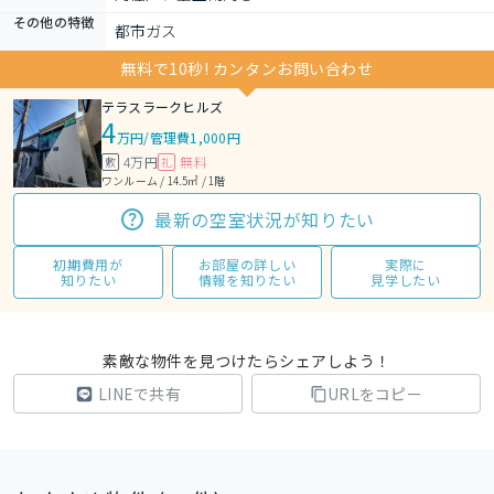
その他の特徴
都市ガス
無料で10秒! カンタンお問い合わせ
テラスラークヒルズ
4
万円
/
管理費1,000円
4万円
無料
敷
礼
ワンルーム / 14.5㎡ / 1階
最新の空室状況が知りたい
初期費用が
お部屋の詳しい
実際に
知りたい
情報を知りたい
見学したい
素敵な物件を見つけたらシェアしよう！
LINEで共有
URLをコピー