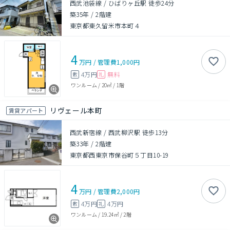
西武池袋線 / ひばりヶ丘駅 徒歩24分
築35年
/
2階建
東京都東久留米市本町４
4
万円
/
管理費
1,000円
4万円
無料
敷
礼
ワンルーム
/
20㎡
/
1階
リヴェール本町
賃貸アパート
西武新宿線 / 西武柳沢駅 徒歩13分
築33年
/
2階建
東京都西東京市保谷町５丁目10-19
4
万円
/
管理費
2,000円
4万円
4万円
敷
礼
ワンルーム
/
19.24㎡
/
2階