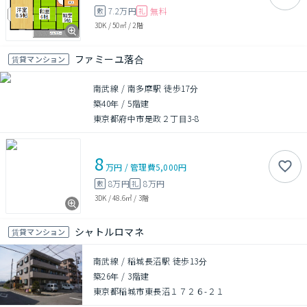
7.2万円
無料
敷
礼
3DK
/
50㎡
/
2階
ファミーユ落合
賃貸マンション
南武線 / 南多摩駅 徒歩17分
築40年
/
5階建
東京都府中市是政２丁目3-8
8
万円
/
管理費
5,000円
8万円
8万円
敷
礼
3DK
/
48.6㎡
/
3階
シャトルロマネ
賃貸マンション
南武線 / 稲城長沼駅 徒歩13分
築26年
/
3階建
東京都稲城市東長沼１７２６-２１