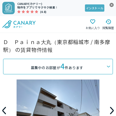
CANARY(カナリー)
物件をアプリでサクサク検索！
インストール
(4.8)
お気に入り
閲覧履歴
Ｄ Ｐａｉｎａ大丸（東京都稲城市 / 南多摩
駅） の賃貸物件情報
4
募集中のお部屋が
件あります