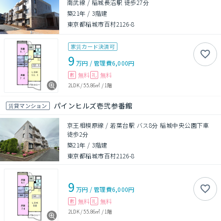
南武線 / 稲城長沼駅 徒歩27分
築21年
/
3階建
東京都稲城市百村2126-8
家賃カード決済可
9
万円
/
管理費
6,000円
無料
無料
敷
礼
2LDK
/
55.86㎡
/
1階
パインヒルズ壱弐参番館
賃貸マンション
京王相模原線 / 若葉台駅 バス8分 稲城中央公園下車
徒歩2分
築21年
/
3階建
東京都稲城市百村2126-8
9
万円
/
管理費
6,000円
無料
無料
敷
礼
2LDK
/
55.86㎡
/
1階