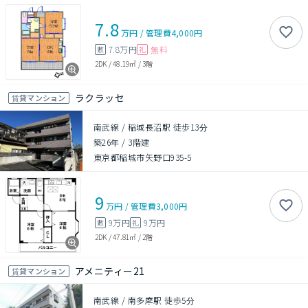
7.8
万円
/
管理費
4,000円
7.8万円
無料
敷
礼
2DK
/
48.19㎡
/
3階
ラクラッセ
賃貸マンション
南武線 / 稲城長沼駅 徒歩13分
築26年
/
3階建
東京都稲城市矢野口935-5
9
万円
/
管理費
3,000円
9万円
9万円
敷
礼
2DK
/
47.81㎡
/
2階
アメニティー21
賃貸マンション
南武線 / 南多摩駅 徒歩5分