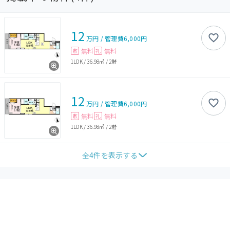
12
万円
/
管理費
6,000円
無料
無料
敷
礼
1LDK
/
36.98㎡
/
2階
12
万円
/
管理費
6,000円
無料
無料
敷
礼
1LDK
/
36.98㎡
/
2階
全
4
件を表示する