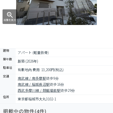
画像を拡大
1/17
建物
アパート (軽量鉄骨)
築年数
新築 (2026年)
駐車場
有敷地内 費用: 13,200円(税込)
交通
南武線 / 南多摩駅
徒歩9分
南武線 / 稲城長沼駅
徒歩16分
西武多摩川線 / 競艇場前駅
徒歩29分
住所
東京都稲城市大丸3102-1
掲載中の物件(
4
件)