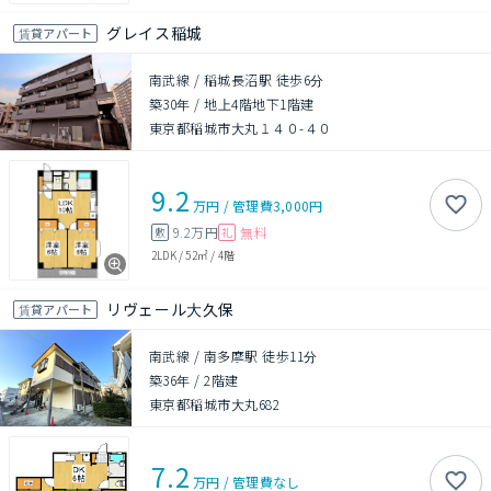
グレイス稲城
賃貸アパート
南武線 / 稲城長沼駅 徒歩6分
築30年
/
地上4階地下1階建
東京都稲城市大丸１４０-４０
9.2
万円
/
管理費
3,000円
9.2万円
無料
敷
礼
2LDK
/
52㎡
/
4階
リヴェール大久保
賃貸アパート
南武線 / 南多摩駅 徒歩11分
築36年
/
2階建
東京都稲城市大丸682
7.2
万円
/
管理費
なし