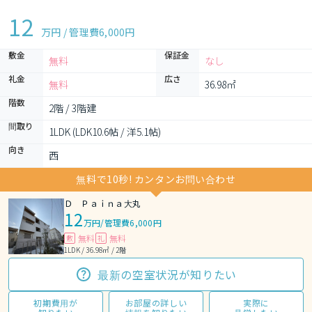
12
万円 / 管理費
6,000円
敷金
保証金
無料
なし
礼金
広さ
無料
36.98㎡
階数
2階 / 3階建
間取り
1LDK (LDK10.6帖 / 洋5.1帖)
向き
西
無料で10秒! カンタンお問い合わせ
Ｄ Ｐａｉｎａ大丸
12
万円
/
管理費6,000円
無料
無料
敷
礼
1LDK / 36.98㎡ / 2階
最新の空室状況が知りたい
初期費用が
お部屋の詳しい
実際に