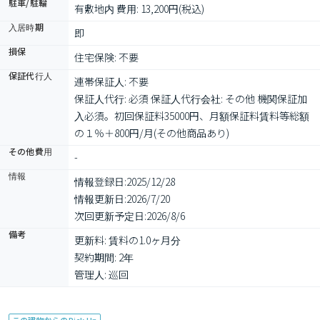
駐車/駐輪
有敷地内 費用: 13,200円(税込)
入居時期
即
損保
住宅保険: 不要
保証代行人
連帯保証人: 不要

保証人代行: 必須 保証人代行会社: その他 機関保証加
入必須。初回保証料35000円、月額保証料賃料等総額
の１％＋800円/月(その他商品あり)
その他費用
-
情報
情報登録日:
2025/12/28
情報更新日:
2026/7/20
次回更新予定日:
2026/8/6
備考
更新料: 賃料の1.0ヶ月分

契約期間: 2年

管理人: 巡回