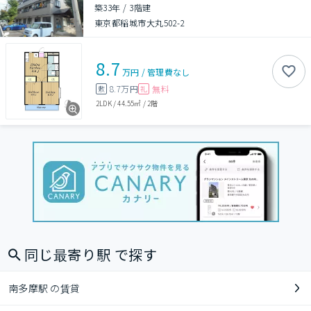
築33年
/
3階建
東京都稲城市大丸502-2
8.7
万円
/
管理費
なし
8.7万円
無料
敷
礼
2LDK
/
44.55㎡
/
2階
同じ最寄り駅 で探す
南多摩駅 の賃貸