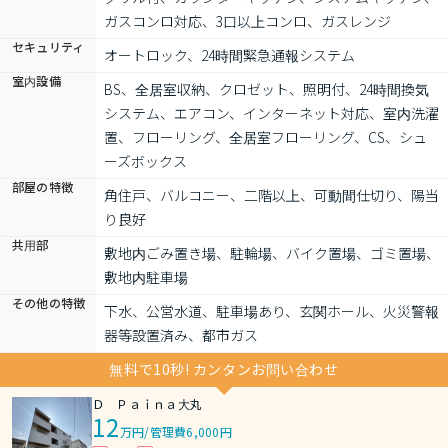
ガスコンロ対応、3口以上コンロ、ガスレンジ
セキュリティ
オートロック、24時間緊急通報システム
室内設備
BS、全居室収納、クロゼット、照明付、24時間換気
システム、エアコン、インターネット対応、室内洗濯
置、フローリング、全居室フローリング、CS、シュ
ーズボックス
部屋の特徴
角住戸、バルコニー、二階以上、可動間仕切り、陽当
り良好
共用部
敷地内ごみ置き場、駐輪場、バイク置場、ゴミ置場、
敷地内駐車場
その他の特徴
下水、公営水道、駐車場あり、玄関ホール、火災警報
器等設置済み、都市ガス
無料で10秒! カンタンお問い合わせ
Ｄ Ｐａｉｎａ大丸
12
万円
/
管理費6,000円