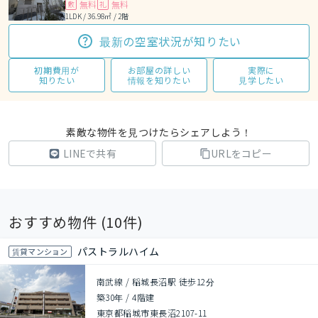
無料
無料
敷
礼
1LDK / 36.98㎡ / 2階
最新の空室状況が知りたい
初期費用が
お部屋の詳しい
実際に
知りたい
情報を知りたい
見学したい
素敵な物件を見つけたらシェアしよう！
LINEで共有
URLをコピー
おすすめ物件 (
10
件)
パストラルハイム
賃貸マンション
南武線 / 稲城長沼駅 徒歩12分
築30年
/
4階建
東京都稲城市東長沼2107-11