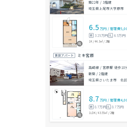
築22年
/
3階建
埼玉県上尾市大字原市
6.5
万円
/
管理費
5,0
3.25万円
6.5万円
敷
礼
1K
/
44.3㎡
/
2階
ミキ宮原
賃貸アパート
高崎線 / 宮原駅 徒歩10
新築
/
2階建
埼玉県さいたま市 北区宮
8.7
万円
/
管理費
4,0
8.7万円
8.7万円
敷
礼
1LDK
/
43.55㎡
/
2階