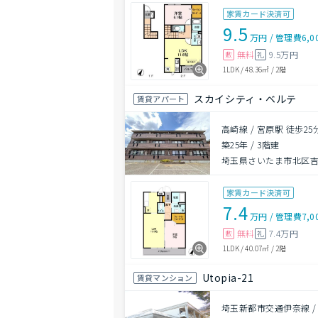
家賃カード決済可
9.5
万円
/
管理費
6,0
無料
9.5万円
敷
礼
1LDK
/
48.36㎡
/
2階
スカイシティ・ベルテ
賃貸アパート
高崎線 / 宮原駅 徒歩25
築25年
/
3階建
埼玉県さいたま市北区
家賃カード決済可
7.4
万円
/
管理費
7,0
無料
7.4万円
敷
礼
1LDK
/
40.07㎡
/
2階
Utopia-21
賃貸マンション
埼玉新都市交通伊奈線 /