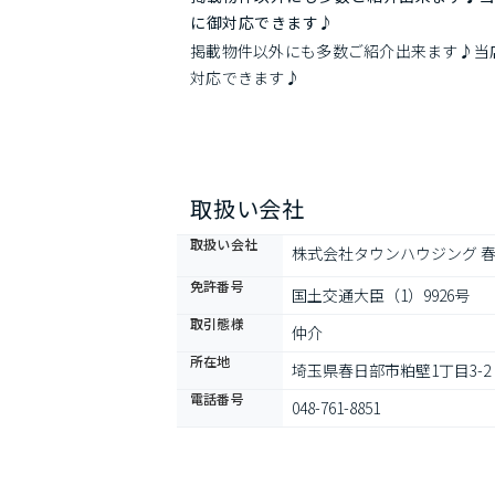
に御対応できます♪
掲載物件以外にも多数ご紹介出来ます♪当
対応できます♪
取扱い会社
取扱い会社
株式会社タウンハウジング 
免許番号
国土交通大臣（1）9926号
取引態様
仲介
所在地
埼玉県春日部市粕壁1丁目3-
電話番号
048-761-8851