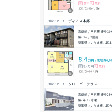
無料
無料
敷
礼
2DK
/
52.89㎡
/
2階
ディアス本郷
賃貸アパート
高崎線 / 宮原駅 徒歩18
築28年
/
2階建
埼玉県さいたま市北区
8.4
万円
/
管理費
6,0
8.4万円
無料
敷
礼
3DK
/
50.6㎡
/
2階
クローバーテラス
賃貸アパート
高崎線 / 宮原駅 徒歩23
築7年
/
2階建
埼玉県さいたま市北区