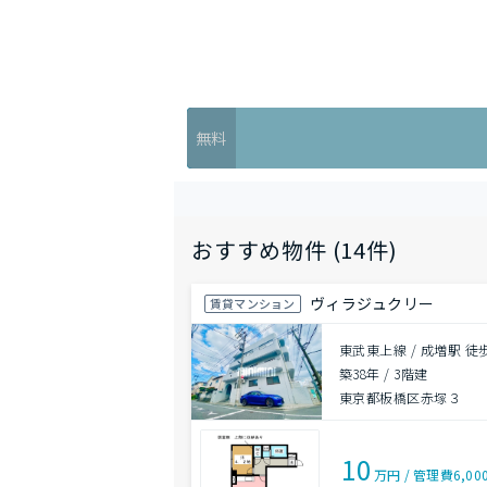
無料
おすすめ物件 (14件)
ヴィラジュクリー
賃貸マンション
東武東上線 / 成増駅 徒
築38年
/
3階建
東京都板橋区赤塚３
10
万円
/
管理費
6,00