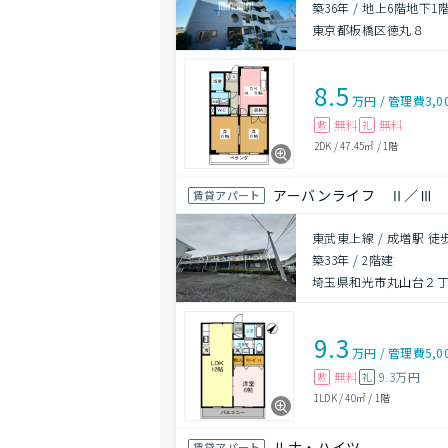
築36年
/
地上6階地下1
東京都板橋区徳丸８
8.5
万円
/
管理費
3,0
無料
無料
敷
礼
2DK
/
47.45㎡
/
1階
アーバンライフ Ⅱ／Ⅲ
賃貸アパート
東武東上線 / 成増駅 徒
築33年
/
2階建
埼玉県和光市丸山台２丁目
9.3
万円
/
管理費
5,0
無料
9.3万円
敷
礼
1LDK
/
40㎡
/
1階
ルナ・ハイツ
賃貸アパート