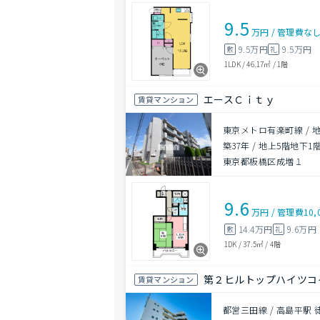
9.5
万円
/
管理費
な
9.5万円
9.5万円
敷
礼
1LDK
/
46.17㎡
/
1階
エースＣｉｔｙ
賃貸マンション
東京メトロ有楽町線 / 
築37年
/
地上5階地下1
東京都板橋区成増１
9.6
万円
/
管理費
10,
14.4万円
9.6万円
敷
礼
1DK
/
37.5㎡
/
4階
第２ヒルトップハイツコ
賃貸マンション
都営三田線 / 高島平駅 