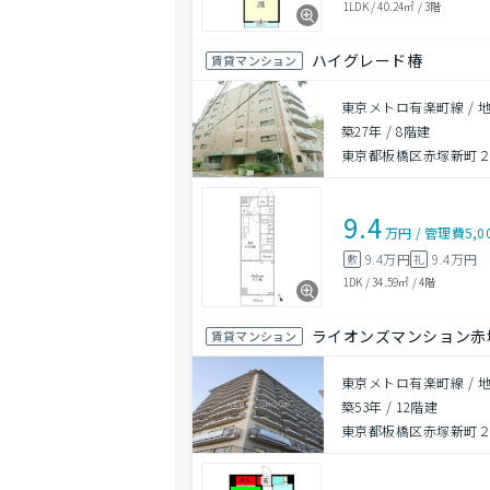
1LDK
/
40.24㎡
/
3階
ハイグレード椿
賃貸マンション
東京メトロ有楽町線 / 
築27年
/
8階建
東京都板橋区赤塚新町２丁
9.4
万円
/
管理費
5,0
9.4万円
9.4万円
敷
礼
1DK
/
34.59㎡
/
4階
ライオンズマンション赤
賃貸マンション
東京メトロ有楽町線 / 
築53年
/
12階建
東京都板橋区赤塚新町２丁