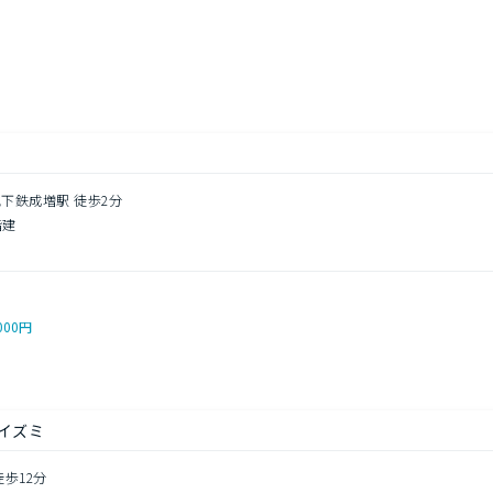
し
地下鉄成増駅 徒歩2分
階建
000円
イズミ
徒歩12分