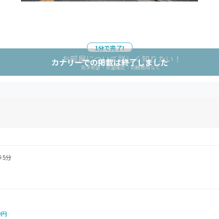
1分で完了!
お部屋について詳しく知りたい !
カナリーでの掲載は終了しました
見学希望・空室確認・初期費用など
歩5分
0円