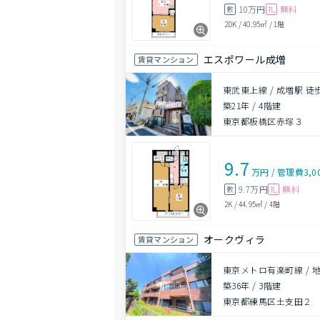
10万円
無料
敷
礼
2DK
/
40.95㎡
/
1階
エスポワール成増
賃貸マンション
東武東上線 / 成増駅 徒
築21年
/
4階建
東京都板橋区赤塚３
9.7
万円
/
管理費
3,0
9.7万円
無料
敷
礼
2K
/
44.95㎡
/
4階
オークヴィラ
賃貸マンション
東京メトロ有楽町線 / 
築36年
/
3階建
東京都練馬区土支田２