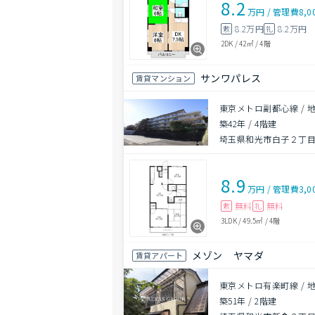
8.2
万円
/
管理費
8,0
8.2万円
8.2万円
敷
礼
2DK
/
42㎡
/
4階
サンワパレス
賃貸マンション
東京メトロ副都心線 / 
築42年
/
4階建
埼玉県和光市白子２丁目1
8.9
万円
/
管理費
3,0
無料
無料
敷
礼
3LDK
/
49.5㎡
/
4階
メゾン ヤマダ
賃貸アパート
東京メトロ有楽町線 / 
築51年
/
2階建