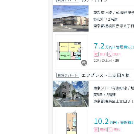
東武東上線 / 成増駅 徒
築42年
/
2階建
東京都板橋区赤塚６丁目1
7.2
万円
/
管理費
5,0
無料
無料
敷
礼
2DK
/
35.91㎡
/
1階
エフプレスト土支田Ａ棟
賃貸アパート
東京メトロ有楽町線 / 
築5年
/
3階建
東京都練馬区土支田３丁目
10.2
万円
/
管理費
5
無料
無料
敷
礼