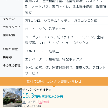
専用バス、追焚機能浴室、浴室乾燥機、バストイレ
別、オートバス、専用トイレ、温水洗浄便座、洗面所
独立
キッチン
2口コンロ、システムキッチン、ガスコンロ対応
セキュリティ
オートロック、防犯カメラ
室内設備
クロゼット、CATV、光ファイバー、エアコン、室内
洗濯置、フローリング、シューズボックス
部屋の特徴
バルコニー、二階以上
共用部
エレベーター、駐輪場、宅配ボックス
その他の特徴
下水、公営水道、家賃保証付き、都市ガス、フロント
サービス
無料で10秒! カンタンお問い合わせ
ザ・パークハビオ新宿
15.3
万円
/
管理費10,000円
15.3万円
無料
敷
礼
1K / 25.12㎡ / 3階