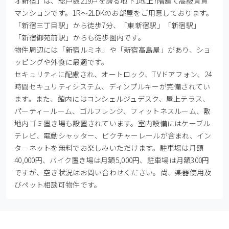
オ新宿」は、総戸数219戸を誇る地下1地上7階建て高級賃貸
マンションです。1R～2LDKのお部屋をご用意しております。

「新宿三丁目駅」から徒歩7分、「東新宿駅」「新宿駅」
「新宿御苑前駅」からも徒歩圏内です。

物件周辺には「新宿ルミネ」や「新宿高島屋」があり、ショ
ッピングや外食に最適です。

セキュリティに配慮され、オートロック、TVドアフォン、24
時間セキュリティシステム、ディンプルキーが完備されてい
ます。また、館内にはコンシェルジュデスク、屋上テラス、
パーティールーム、ゴルフレンジ、フィットネスルーム、敷
地内ゴミ置き場も設置されています。室内設備にはケーブル
テレビ、電動シャッター、ピクチャーレールが含まれ、イン
ターネットを無料でお楽しみいただけます。駐車場は月額
40,000円、バイク置き場は月額5,000円、駐車場は月額300円
ですが、空き状況はお問い合わせください。尚、楽器使用及
びペット相談可物件です。