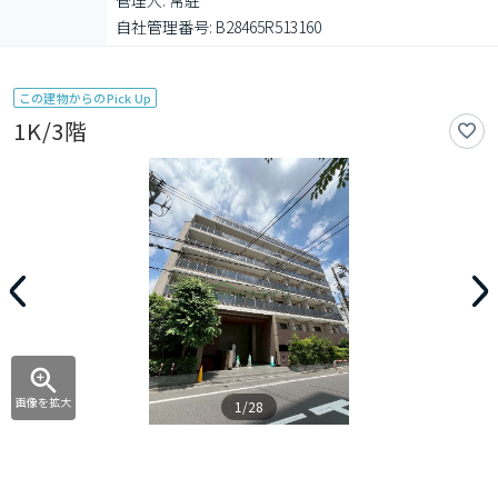
管理人: 常駐

自社管理番号: B28465R513160
この建物からのPick Up
1K/3階
画像を拡大
1/28