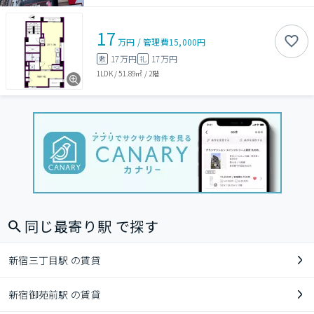
17
万円
/
管理費
15,000円
17万円
17万円
敷
礼
1LDK
/
51.89㎡
/
2階
同じ最寄り駅 で探す
新宿三丁目駅 の賃貸
新宿御苑前駅 の賃貸