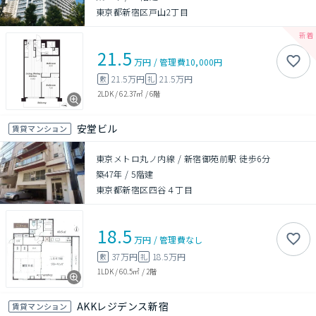
東京都新宿区戸山2丁目
21.5
万円
/
管理費
10,000円
21.5万円
21.5万円
敷
礼
2LDK
/
62.37㎡
/
6階
安堂ビル
賃貸マンション
東京メトロ丸ノ内線 / 新宿御苑前駅 徒歩6分
築47年
/
5階建
東京都新宿区四谷４丁目
18.5
万円
/
管理費
なし
37万円
18.5万円
敷
礼
1LDK
/
60.5㎡
/
2階
AKKレジデンス新宿
賃貸マンション