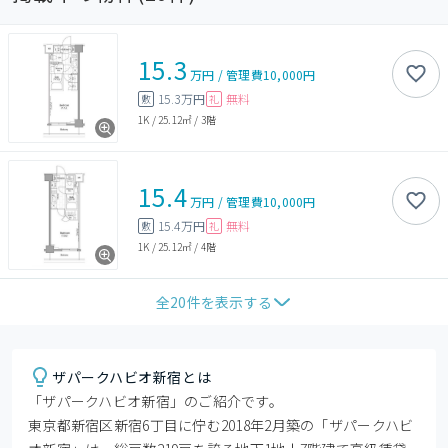
15.3
万円
/
管理費
10,000円
15.3万円
無料
敷
礼
1K
/
25.12㎡
/
3階
15.4
万円
/
管理費
10,000円
15.4万円
無料
敷
礼
1K
/
25.12㎡
/
4階
全
20
件を表示する
ザパークハビオ新宿とは
「ザパークハビオ新宿」のご紹介です。

東京都新宿区新宿6丁目に佇む2018年2月築の「ザパークハビ