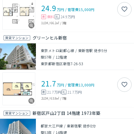
24.9
万円
/
管理費
15,000円
無料
24.9万円
敷
礼
1LDK
/
66.2㎡
/
3階
グリーンヒル新宿
賃貸マンション
東京メトロ副都心線 / 東新宿駅 徒歩5分
築57年
/
12階建
東京都新宿区新宿7-26-53
21.7
万円
/
管理費
13,000円
21.7万円
21.7万円
敷
礼
2LDK
/
63.8㎡
/
7階
新宿区戸山2丁目 14階建 1973年築
賃貸マンション
都営大江戸線 / 東新宿駅 徒歩8分
築53年
/
14階建