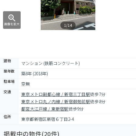
画像を拡大
1/14
建物
マンション (鉄筋コンクリート)
築年数
築8年 (2018年)
駐車場
空無
交通
東京メトロ副都心線 / 新宿三丁目駅
徒歩7分
東京メトロ丸ノ内線 / 新宿御苑前駅
徒歩8分
都営大江戸線 / 東新宿駅
徒歩9分
住所
東京都新宿区新宿６丁目2-4
掲載中の物件(
20
件)