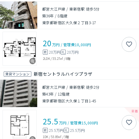
都営大江戸線 / 東新宿駅 徒歩5分
築36年
/
8階建
東京都新宿区大久保２丁目3-17
20
万円
/
管理費
10,000円
20万円
20万円
敷
礼
2LDK
/
55.27㎡
/
8階
新宿セントラルハイツプラザ
賃貸マンション
都営大江戸線 / 東新宿駅 徒歩2分
築43年
/
12階建
東京都新宿区大久保１丁目1-45
25.5
万円
/
管理費
15,000円
25.5万円
25.5万円
敷
礼
1DK
/
53.89㎡
/
5階