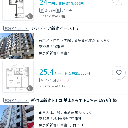
24
万円
/
管理費
15,000円
24万円
24万円
敷
礼
1LDK
/
52.84㎡
/
7階
レジディア新宿イースト2
賃貸マンション
東京メトロ丸ノ内線 / 新宿御苑前駅 徒歩6分
築22年
/
10階建
東京都新宿区新宿５
25.4
万円
/
管理費
25,000円
25.4万円
無料
敷
礼
2LDK
/
52.48㎡
/
6階
新宿区新宿6丁目 地上9階地下1階建 1996年築
賃貸マンション
都営大江戸線 / 東新宿駅 徒歩1分
築30年
/
地上9階地下1階建
東京都新宿区新宿6丁目２９－１３