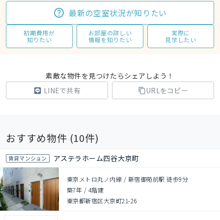
最新の空室状況が知りたい
初期費用が
お部屋の詳しい
実際に
知りたい
情報を知りたい
見学したい
素敵な物件を見つけたらシェアしよう！
LINEで共有
URLをコピー
おすすめ物件 (
10
件)
アステラホーム四谷大京町
賃貸マンション
東京メトロ丸ノ内線 / 新宿御苑前駅 徒歩9分
築7年
/
4階建
東京都新宿区大京町21-26