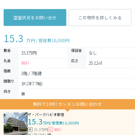
空室状況をお問い合せ
この物件を詳しくみる
15.3
万円 / 管理費
10,000円
敷金
保証金
15.3万円
なし
礼金
広さ
無料
25.12㎡
階数
3階 / 7階建
間取り
1K (洋7.7帖)
向き
東
無料で10秒! カンタンお問い合わせ
ザ・パークハビオ新宿
15.3
万円
/
管理費10,000円
15.3万円
無料
敷
礼
1K / 25.12㎡ / 3階