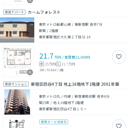
カームフォレスト
賃貸アパート
東京メトロ副都心線 / 東新宿駅 徒歩7分
新築
/
2階建
東京都新宿区大久保２丁目31-16
21.7
万円
/
管理費
22,000円
25万円
21.7万円
敷
礼
2DK
/
53.82㎡
/
2階
新宿区四谷4丁目 地上16階地下1階建 2001年築
賃貸マンション
東京メトロ丸ノ内線 / 新宿御苑前駅 徒歩6分
築25年
/
地上16階地下1階建
東京都新宿区四谷4丁目１５ー
家賃カード決済可