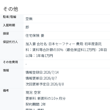
その他
駐車/駐輪
空無
入居時期
即
損保
住宅保険: 要
保証代行人
加入要 会社名: 日本セーフティー 費用: 初年度委託
料：賃料等合計額の30％（最低保証料1.2万円）2年目
以降：1年毎1万円
その他費用
-
情報
情報登録日:
2026/7/14
情報更新日:
2026/8/7
次回更新予定日:
2026/8/8
備考
現況: 空家

更新料: 新賃料の1.0ヶ月分

契約期間: 2年
