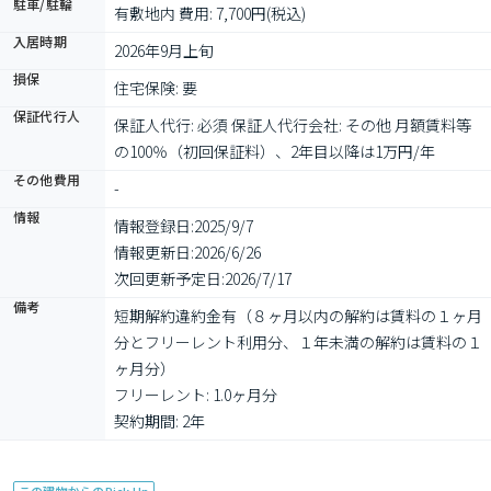
駐車/駐輪
有敷地内 費用: 7,700円(税込)
入居時期
2026年9月上旬
損保
住宅保険: 要
保証代行人
保証人代行: 必須 保証人代行会社: その他 月額賃料等
の100％（初回保証料）、2年目以降は1万円/年
その他費用
-
情報
情報登録日:
2025/9/7
情報更新日:
2026/6/26
次回更新予定日:
2026/7/17
備考
短期解約違約金有（８ヶ月以内の解約は賃料の１ヶ月
分とフリーレント利用分、１年未満の解約は賃料の１
ヶ月分）

フリーレント: 1.0ヶ月分

契約期間: 2年