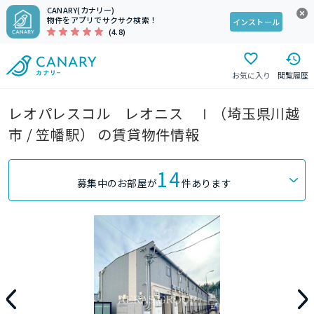
CANARY(カナリー)
物件をアプリでサクサク検索！
インストール
(4.8)
お気に入り
閲覧履歴
レオパレスコル レオニス Ⅰ（埼玉県川越
市 / 笠幡駅） の賃貸物件情報
14
募集中のお部屋が
件あります