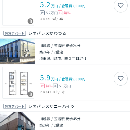
5.2
万円
/
管理費
2,000円
5.2万円
無料
敷
礼
3DK
/
51.8㎡
/
2階
レオパレスかわつる
賃貸アパート
川越線 / 笠幡駅 徒歩24分
築26年
/
2階建
埼玉県川越市川鶴２丁目17-1
5.9
万円
/
管理費
5,000円
無料
5.9万円
敷
礼
2DK
/
49.68㎡
/
1階
レオパレスサニーハイツ
賃貸アパート
川越線 / 笠幡駅 徒歩45分
築26年
/
2階建