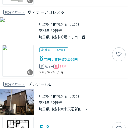
ヴィラーフロレスタ
賃貸アパート
川越線 / 的場駅 徒歩10分
築23年
/
2階建
埼玉県川越市的場２丁目11番3
家賃カード決済可
6
万円
/
管理費
2,800円
6万円
無料
敷
礼
2DK
/
46.92㎡
/
1階
プレジール1
賃貸アパート
川越線 / 的場駅 徒歩30分
築24年
/
2階建
埼玉県川越市大字天沼新田5-5
5.3