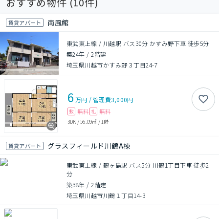
おすすめ物件 (
10
件)
南風館
賃貸アパート
東武東上線 / 川越駅 バス30分 かすみ野下車 徒歩5分
築24年
/
2階建
埼玉県川越市かすみ野３丁目24-7
6
万円
/
管理費
3,000円
無料
無料
敷
礼
3DK
/
56.09㎡
/
1階
グラスフィールド川鶴A棟
賃貸アパート
東武東上線 / 鶴ヶ島駅 バス5分 川鶴1丁目下車 徒歩2
分
築38年
/
2階建
埼玉県川越市川鶴１丁目14-3