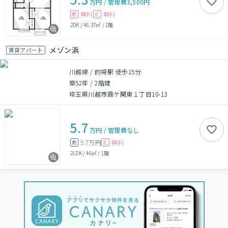
万円
/
管理費
3,500円
無料
無料
敷
礼
2DK
/
46.37㎡
/
1階
メゾン浜
賃貸アパート
川越線 / 的場駅 徒歩15分
築52年
/
2階建
埼玉県川越市霞ケ関東１丁目10-13
5.7
万円
/
管理費
なし
5.7万円
無料
敷
礼
2LDK
/
46㎡
/
1階