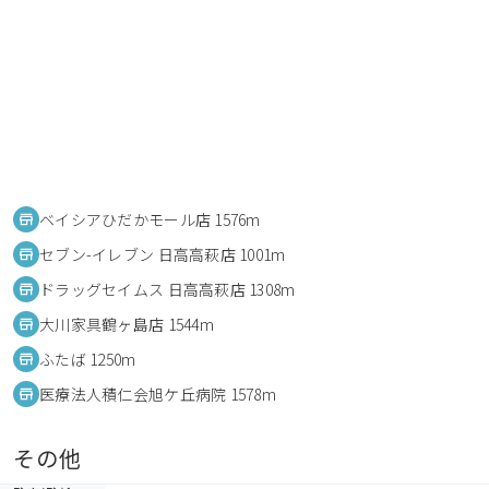
ベイシアひだかモール店 1576m
セブン-イレブン 日高高萩店 1001m
ドラッグセイムス 日高高萩店 1308m
大川家具鶴ヶ島店 1544m
ふたば 1250m
医療法人積仁会旭ケ丘病院 1578m
その他