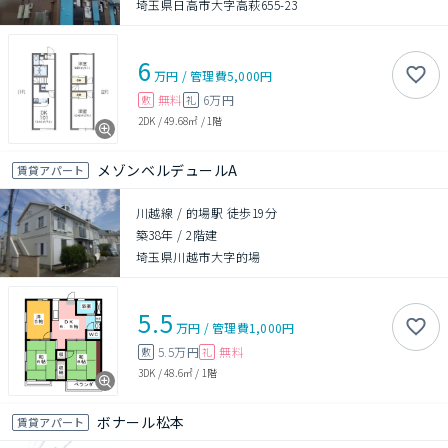
埼玉県日高市大字高萩655-23
6
万円
/
管理費
5,000円
無料
6万円
敷
礼
2DK
/
49.68㎡
/
1階
メゾンベルデュールA
賃貸アパート
川越線 / 的場駅 徒歩19分
築38年
/
2階建
埼玉県川越市大字的場
5.5
万円
/
管理費
1,000円
5.5万円
無料
敷
礼
3DK
/
48.6㎡
/
1階
ボナール松本
賃貸アパート