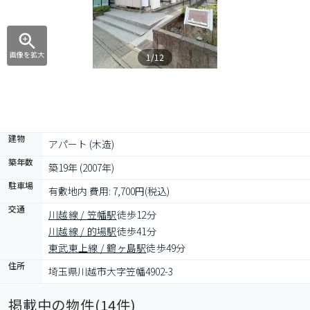
画像を拡大
1/12
建物
アパート (木造)
築年数
築19年 (2007年)
駐車場
有敷地内 費用: 7,700円(税込)
交通
川越線 / 笠幡駅
徒歩12分
川越線 / 的場駅
徒歩41分
東武東上線 / 鶴ヶ島駅
徒歩49分
住所
埼玉県川越市大字笠幡4902-3
掲載中の物件(
14
件)