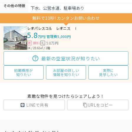
その他の特徴
下水、公営水道、駐車場あり
無料で10秒! カンタンお問い合わせ
レオパレスコル レオニス Ⅰ
5.8
万円
/
管理費5,000円
無料
5.8万円
敷
礼
1K / 23.61㎡ / 1階
最新の空室状況が知りたい
初期費用が
お部屋の詳しい
実際に
知りたい
情報を知りたい
見学したい
素敵な物件を見つけたらシェアしよう！
LINEで共有
URLをコピー