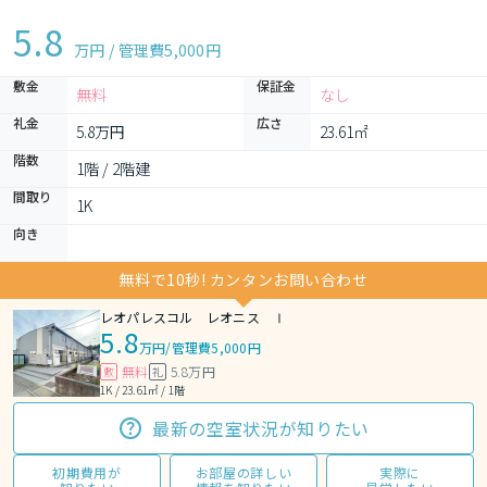
5.8
万円 / 管理費
5,000円
敷金
保証金
無料
なし
礼金
広さ
5.8万円
23.61㎡
階数
1階 / 2階建
間取り
1K 
向き
無料で10秒! カンタンお問い合わせ
レオパレスコル レオニス Ⅰ
5.8
万円
/
管理費5,000円
無料
5.8万円
敷
礼
1K / 23.61㎡ / 1階
最新の空室状況が知りたい
初期費用が
お部屋の詳しい
実際に