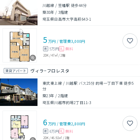
川越線 / 笠幡駅 徒歩44分
築38年
/
3階建
埼玉県日高市大字高萩643-1
5
万円
/
管理費
3,000円
5万円
無料
敷
礼
2DK
/
47㎡
/
2階
ヴィラ−フロレスタ
賃貸アパート
東武東上線 / 川越駅 バス25分 的場一丁目下車 徒歩5
分
築23年
/
2階建
埼玉県川越市的場2丁目11-3
6
万円
/
管理費
2,800円
6万円
無料
敷
礼
2DK
/
46.92㎡
/
1階