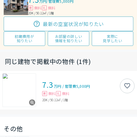
万円
/
管理費5,000円
無料
無料
敷
礼
2DK / 50.12㎡ / 1階
最新の空室状況が知りたい
初期費用が
お部屋の詳しい
実際に
知りたい
情報を知りたい
見学したい
同じ建物で掲載中の物件 (1件)
7.3
万円
/
管理費
5,000円
無料
無料
敷
礼
2DK
/
50.12㎡
/
1階
その他