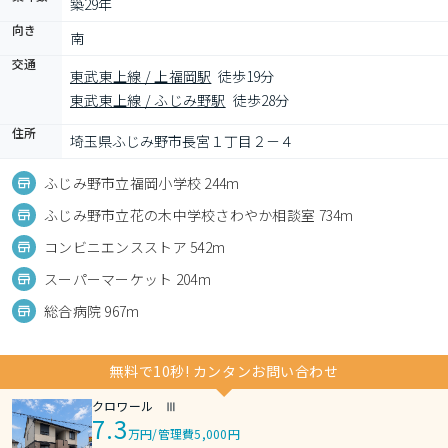
築29年
向き
南
交通
東武東上線 / 上福岡駅
徒歩19分
東武東上線 / ふじみ野駅
徒歩28分
住所
埼玉県ふじみ野市長宮１丁目２－４
ふじみ野市立福岡小学校 244m
ふじみ野市立花の木中学校さわやか相談室 734m
コンビニエンスストア 542m
スーパーマーケット 204m
総合病院 967m
無料で10秒! カンタンお問い合わせ
クロワール Ⅲ
7.3
万円
/
管理費5,000円