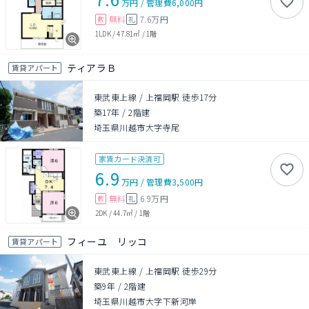
万円
/
管理費
6,000円
無料
7.6万円
敷
礼
1LDK
/
47.81㎡
/
1階
ティアラＢ
賃貸アパート
東武東上線 / 上福岡駅 徒歩17分
築17年
/
2階建
埼玉県川越市大字寺尾
家賃カード決済可
6.9
万円
/
管理費
3,500円
無料
6.9万円
敷
礼
2DK
/
44.7㎡
/
1階
フィーユ リッコ
賃貸アパート
東武東上線 / 上福岡駅 徒歩29分
築9年
/
2階建
埼玉県川越市大字下新河岸