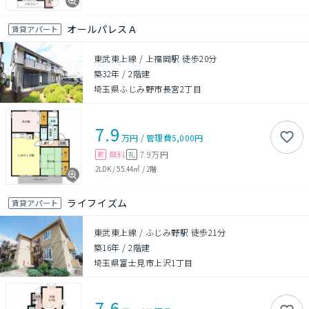
オールパレスＡ
賃貸アパート
東武東上線 / 上福岡駅 徒歩20分
築32年
/
2階建
埼玉県ふじみ野市長宮2丁目
7.9
万円
/
管理費
5,000円
無料
7.9万円
敷
礼
2LDK
/
55.44㎡
/
2階
ライフイズム
賃貸アパート
東武東上線 / ふじみ野駅 徒歩21分
築16年
/
2階建
埼玉県富士見市上沢1丁目
7.6