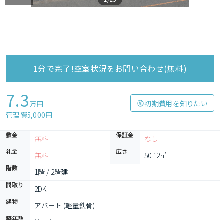
1分で完了!空室状況をお問い合わせ(無料)
7.3
初期費用を知りたい
万円
管理費5,000円
敷金
保証金
無料
なし
礼金
広さ
無料
50.12㎡
階数
1階 / 2階建
間取り
2DK
建物
アパート (軽量鉄骨)
築年数