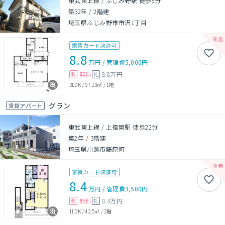
東武東上線 / ふじみ野駅 徒歩9分
築32年
/
2階建
埼玉県ふじみ野市市沢1丁目
家賃カード決済可
8.8
万円
/
管理費
5,000円
無料
8.8万円
敷
礼
2LDK
/
57.13㎡
/
1階
グラン
賃貸アパート
東武東上線 / 上福岡駅 徒歩22分
築2年
/
3階建
埼玉県川越市藤原町
家賃カード決済可
8.4
万円
/
管理費
3,500円
無料
8.4万円
敷
礼
1LDK
/
42.5㎡
/
2階