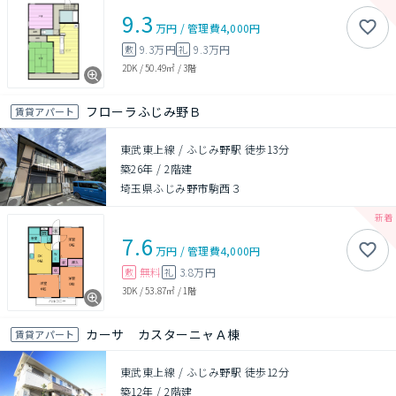
9.3
万円
/
管理費
4,000円
9.3万円
9.3万円
敷
礼
2DK
/
50.49㎡
/
3階
フローラふじみ野Ｂ
賃貸アパート
東武東上線 / ふじみ野駅 徒歩13分
築26年
/
2階建
埼玉県ふじみ野市駒西３
7.6
万円
/
管理費
4,000円
無料
3.8万円
敷
礼
3DK
/
53.87㎡
/
1階
カーサ カスターニャＡ棟
賃貸アパート
東武東上線 / ふじみ野駅 徒歩12分
築12年
/
2階建