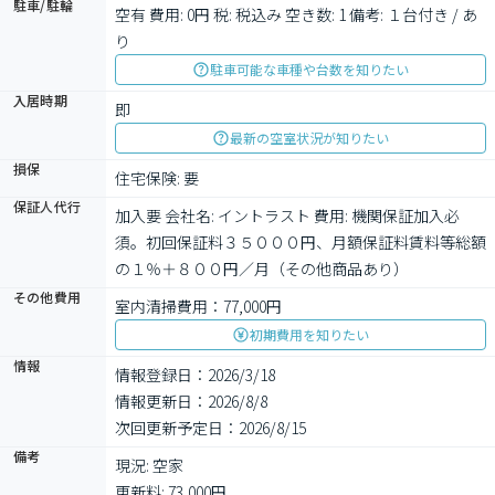
駐車/駐輪
空有 費用: 0円 税: 税込み 空き数: 1 備考: １台付き / あ
り
駐車可能な車種や台数を知りたい
入居時期
即
最新の空室状況が知りたい
損保
住宅保険: 要
保証人代行
加入要 会社名: イントラスト 費用: 機関保証加入必
須。初回保証料３５０００円、月額保証料賃料等総額
の１％＋８００円／月（その他商品あり）
その他費用
室内清掃費用：77,000円
初期費用を知りたい
情報
情報登録日：2026/3/18
情報更新日：2026/8/8
次回更新予定日：2026/8/15
備考
現況: 空家

更新料: 73,000円
