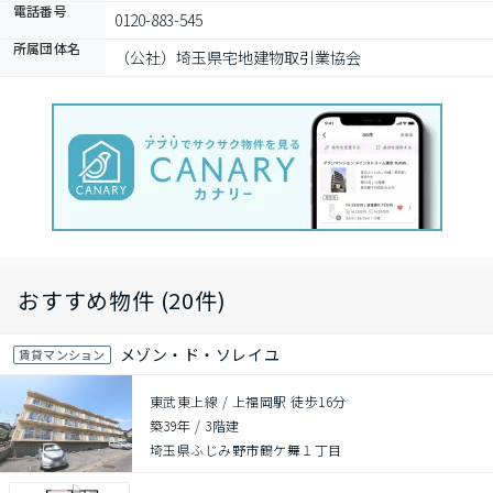
電話番号
0120-883-545
所属団体名
（公社）埼玉県宅地建物取引業協会
おすすめ物件 (20件)
メゾン・ド・ソレイユ
賃貸マンション
東武東上線 / 上福岡駅 徒歩16分
築39年
/
3階建
埼玉県ふじみ野市鶴ケ舞１丁目