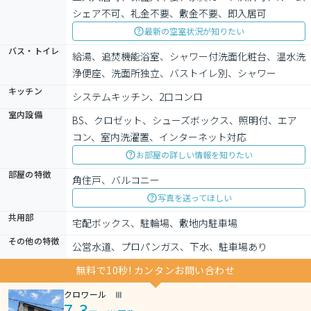
シェア不可、礼金不要、敷金不要、即入居可
最新の空室状況が知りたい
バス・トイレ
給湯、追焚機能浴室、シャワー付洗面化粧台、温水洗
浄便座、洗面所独立、バストイレ別、シャワー
キッチン
システムキッチン、2口コンロ
室内設備
BS、クロゼット、シューズボックス、照明付、エア
コン、室内洗濯置、インターネット対応
お部屋の詳しい情報を知りたい
部屋の特徴
角住戸、バルコニー
写真を送ってほしい
共用部
宅配ボックス、駐輪場、敷地内駐車場
その他の特徴
公営水道、プロパンガス、下水、駐車場あり
無料で10秒! カンタンお問い合わせ
クロワール Ⅲ
7.3