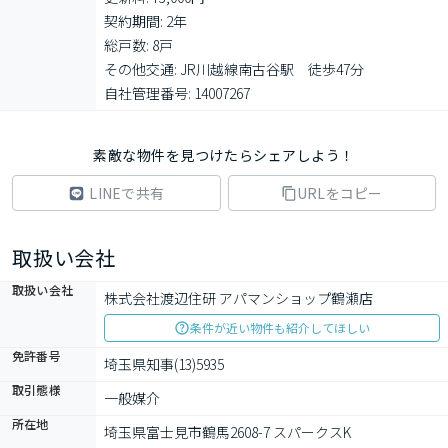
契約期間: 2年

総戸数: 8戸

その他交通: JR川越線南古谷駅　徒歩47分

自社管理番号: 14007267
素敵な物件を見つけたらシェアしよう！
LINEで共有
URLをコピー
取扱い会社
取扱い会社
株式会社渡辺住研 アパマンショップ鶴瀬店
条件が近い物件も紹介してほしい
免許番号
埼玉県知事(13)5935
取引態様
一般媒介
所在地
埼玉県富士見市鶴馬2608-7 スパークスK