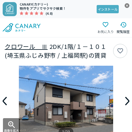
CANARY(カナリー)
物件をアプリでサクサク検索！
インストール
(4.8)
お気に入り
閲覧履歴
クロワール Ⅲ
2DK/1階/１－１０１
(埼玉県ふじみ野市 / 上福岡駅)の賃貸
画像を拡大
1/23