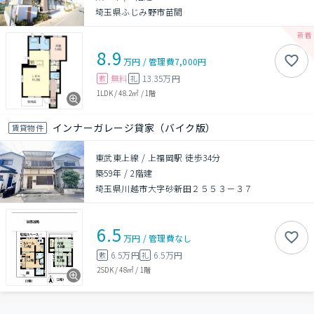
埼玉県ふじみ野市苗間
8.9
万円
/
管理費
7,000円
無料
13.35万円
敷
礼
1LDK
/
48.2㎡
/
1階
インナーガレージ貸家（バイク版）
賃貸物件
東武東上線 / 上福岡駅 徒歩34分
築59年
/
2階建
埼玉県川越市大字砂新田２５５３－３７
6.5
万円
/
管理費
なし
6.5万円
6.5万円
敷
礼
2SDK
/
48㎡
/
1階