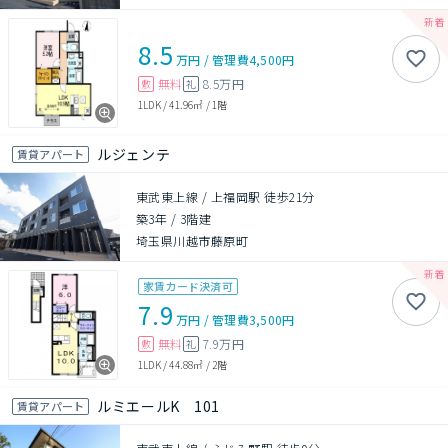
8.5
万円
/
管理費
4,500円
無料
8.5万円
敷
礼
1LDK
/
41.96㎡
/
1階
ルジェンテ
賃貸アパート
東武東上線 / 上福岡駅 徒歩21分
築3年
/
3階建
埼玉県川越市藤原町
家賃カード決済可
7.9
万円
/
管理費
3,500円
無料
7.9万円
敷
礼
1LDK
/
44.88㎡
/
2階
ルミエールK 101
賃貸アパート