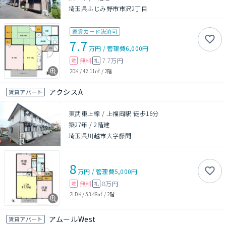
埼玉県ふじみ野市市沢2丁目
家賃カード決済可
7.7
万円
/
管理費
6,000円
無料
7.7万円
敷
礼
2DK
/
42.11㎡
/
2階
アクシスA
賃貸アパート
東武東上線 / 上福岡駅 徒歩16分
築27年
/
2階建
埼玉県川越市大字藤間
8
万円
/
管理費
5,000円
無料
8万円
敷
礼
2LDK
/
53.48㎡
/
2階
アムールWest
賃貸アパート