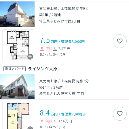
東武東上線 / 上福岡駅 徒歩9分
築9年
/
2階建
埼玉県ふじみ野市西2丁目
7.5
万円
/
管理費
3,000円
無料
7.5万円
敷
礼
1LDK
/
41.69㎡
/
1階
ライジング大原
賃貸アパート
東武東上線 / 上福岡駅 徒歩7分
築14年
/
2階建
埼玉県ふじみ野市大原1丁目
8.4
万円
/
管理費
7,000円
無料
12.6万円
敷
礼
1LDK
/
44.55㎡
/
1階