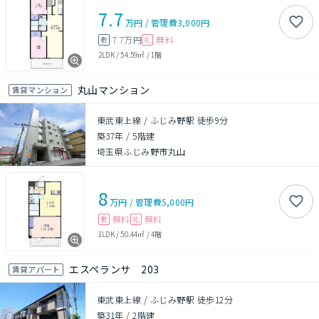
7.7
万円
/
管理費
3,000円
7.7万円
無料
敷
礼
2LDK
/
54.59㎡
/
1階
丸山マンション
賃貸マンション
東武東上線 / ふじみ野駅 徒歩9分
築37年
/
5階建
埼玉県ふじみ野市丸山
8
万円
/
管理費
5,000円
無料
無料
敷
礼
1LDK
/
50.44㎡
/
4階
エスペランサ 203
賃貸アパート
東武東上線 / ふじみ野駅 徒歩12分
築31年
/
2階建