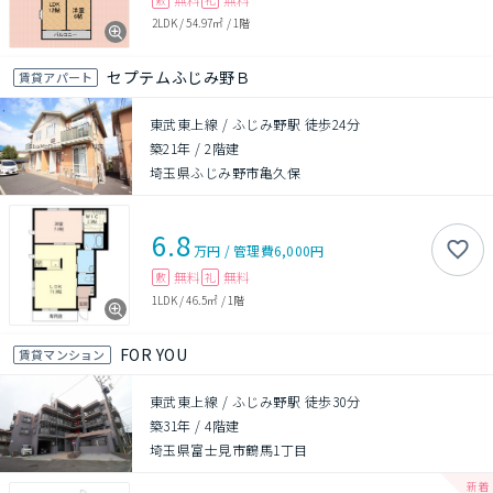
2LDK
/
54.97㎡
/
1階
セプテムふじみ野Ｂ
賃貸アパート
東武東上線 / ふじみ野駅 徒歩24分
築21年
/
2階建
埼玉県ふじみ野市亀久保
6.8
万円
/
管理費
6,000円
無料
無料
敷
礼
1LDK
/
46.5㎡
/
1階
FOR YOU
賃貸マンション
東武東上線 / ふじみ野駅 徒歩30分
築31年
/
4階建
埼玉県富士見市鶴馬1丁目