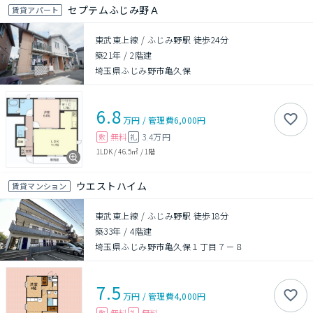
セプテムふじみ野Ａ
賃貸アパート
東武東上線 / ふじみ野駅 徒歩24分
築21年
/
2階建
埼玉県ふじみ野市亀久保
6.8
万円
/
管理費
6,000円
無料
3.4万円
敷
礼
1LDK
/
46.5㎡
/
1階
ウエストハイム
賃貸マンション
東武東上線 / ふじみ野駅 徒歩18分
築33年
/
4階建
埼玉県ふじみ野市亀久保１丁目７－８
7.5
万円
/
管理費
4,000円
無料
無料
敷
礼