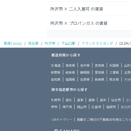
所沢市 × 二人入居可 の賃貸
所沢市 × プロパンガス の賃貸
賃貸Canary
/
埼玉県
/
所沢市
/
下山口駅
/
グランドネスヨシダ
/
(2LDK/
都道府県から探す
北海道
青森県
岩手県
宮城県
秋田県
山形
長野県
岐阜県
静岡県
愛知県
三重県
滋賀
高知県
福岡県
佐賀県
長崎県
熊本県
大分
政令指定都市から探す
札幌市
道北
道東
道南
道央
仙台市
さ
堺市
神戸市
岡山市
広島市
福岡市
北九州
CMギャラリー
掲載をご検討の不動産会社様はこち