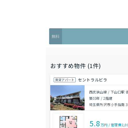
無料
おすすめ物件 (1件)
セントラルビラ
賃貸アパート
西武狭山線 / 下山口駅 
築33年
/
2階建
埼玉県所沢市小手指南
5.8
万円
/
管理費
2,0