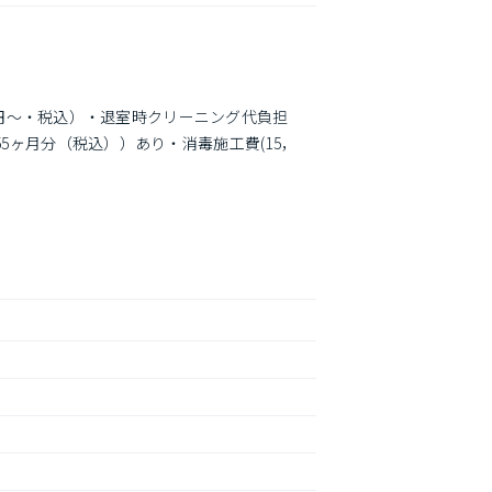
00円〜・税込）・退室時クリーニング代負担
5ヶ月分（税込））あり・消毒施工費(15，