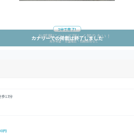
1分で完了!
お部屋について詳しく知りたい !
カナリーでの掲載は終了しました
見学希望・空室確認・初期費用など
徒歩13分
３
00円