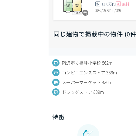
11.6万円
無料
敷
礼
2DK
/
39.67㎡
/
2階
同じ建物で掲載中の物件 (0件
所沢市立椿峰小学校 562m
コンビニエンスストア 369m
スーパーマーケット 480m
ドラッグストア 839m
特徴