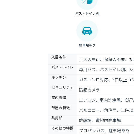
バス・トイレ別
駐車場あり
入居条件
二人入居可、保証人不要、初
バス・トイレ
専用バス、バストイレ別、シ
キッチン
ガスコンロ対応、3口以上コ
セキュリティ
防犯カメラ
室内設備
エアコン、室内洗濯置、CA
部屋の特徴
バルコニー、角住戸、二階以
共用部
駐輪場、敷地内駐車場
その他の特徴
プロパンガス、駐車場あり