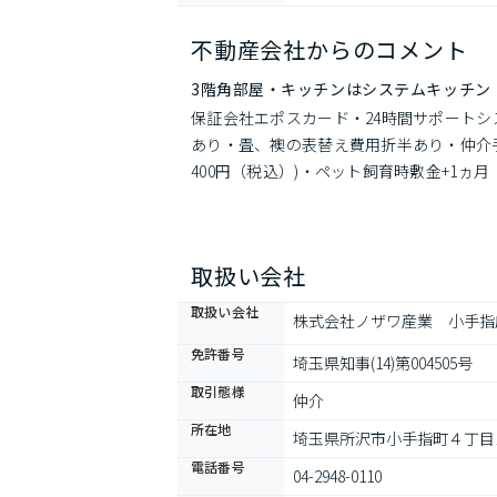
不動産会社からのコメント
3階角部屋・キッチンはシステムキッチン
保証会社エポスカード・24時間サポートシス
あり・畳、襖の表替え費用折半あり・仲介手数
400円（税込）)・ペット飼育時敷金+1ヵ月
取扱い会社
取扱い会社
株式会社ノザワ産業　小手指
免許番号
埼玉県知事(14)第004505号
取引態様
仲介
所在地
埼玉県所沢市小手指町４丁目1-
電話番号
04-2948-0110