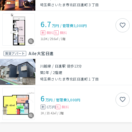
埼玉県さいたま市北区日進町３丁目
6.7
万円
/
管理費
3,000円
無料
無料
敷
礼
1LDK
/
29.6㎡
/
1階
Aile大宮日進
賃貸アパート
川越線 / 日進駅 徒歩13分
築2年
/
2階建
埼玉県さいたま市北区日進町１丁目
6
万円
/
管理費
3,000円
6万円
無料
敷
礼
1K
/
20.42㎡
/
2階