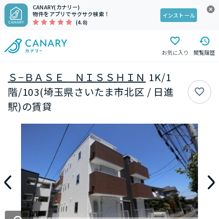
CANARY(カナリー)
物件をアプリでサクサク検索！
インストール
(4.8)
お気に入り
閲覧履歴
Ｓ−ＢＡＳＥ ＮＩＳＳＨＩＮ
1K/1
階/103(埼玉県さいたま市北区 / 日進
駅)の賃貸