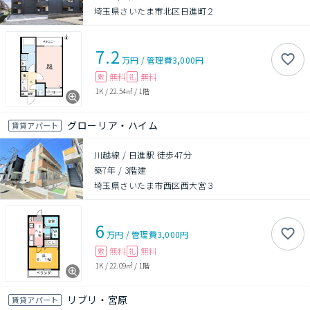
埼玉県さいたま市北区日進町２
7.2
万円
/
管理費
3,000円
無料
無料
敷
礼
1K
/
22.54㎡
/
1階
グローリア・ハイム
賃貸アパート
川越線 / 日進駅 徒歩47分
築7年
/
3階建
埼玉県さいたま市西区西大宮３
6
万円
/
管理費
3,000円
無料
無料
敷
礼
1K
/
22.09㎡
/
1階
リブリ・宮原
賃貸アパート