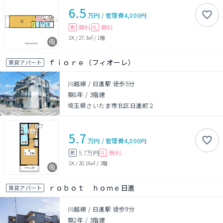
6.5
万円
/
管理費
4,000円
無料
無料
敷
礼
1K
/
27.3㎡
/
1階
ｆｉｏｒｅ（フィオーレ）
賃貸アパート
川越線 / 日進駅 徒歩5分
築8年
/
3階建
埼玉県さいたま市北区日進町２
5.7
万円
/
管理費
4,000円
5.7万円
無料
敷
礼
1K
/
20.16㎡
/
3階
ｒｏｂｏｔ ｈｏｍｅ日進
賃貸アパート
川越線 / 日進駅 徒歩9分
築2年
/
3階建