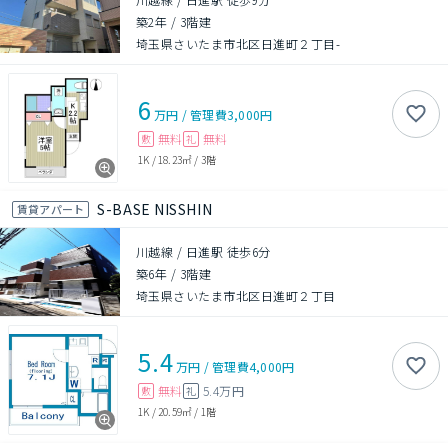
築2年
/
3階建
埼玉県さいたま市北区日進町２丁目-
6
万円
/
管理費
3,000円
無料
無料
敷
礼
1K
/
18.23㎡
/
3階
S-BASE NISSHIN
賃貸アパート
川越線 / 日進駅 徒歩6分
築6年
/
3階建
埼玉県さいたま市北区日進町２丁目
5.4
万円
/
管理費
4,000円
無料
5.4万円
敷
礼
1K
/
20.59㎡
/
1階