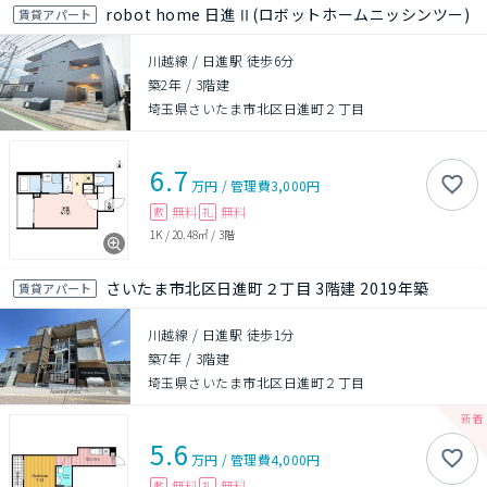
robot home 日進Ⅱ(ロボットホームニッシンツー)
賃貸アパート
川越線 / 日進駅 徒歩6分
築2年
/
3階建
埼玉県さいたま市北区日進町２丁目
6.7
万円
/
管理費
3,000円
無料
無料
敷
礼
1K
/
20.48㎡
/
3階
さいたま市北区日進町２丁目 3階建 2019年築
賃貸アパート
川越線 / 日進駅 徒歩1分
築7年
/
3階建
埼玉県さいたま市北区日進町２丁目
5.6
万円
/
管理費
4,000円
無料
無料
敷
礼