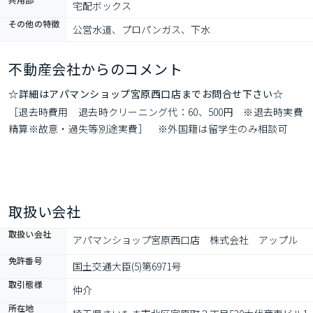
宅配ボックス
その他の特徴
公営水道、プロパンガス、下水
不動産会社からのコメント
☆詳細はアパマンショップ宮原西口店までお問合せ下さい☆
［退去時費用　退去時クリーニング代：60、500円　※退去時実費
精算※故意・過失等別途実費］　※外国籍は留学生のみ相談可
取扱い会社
取扱い会社
アパマンショップ宮原西口店　株式会社　アップル
免許番号
国土交通大臣(5)第6971号
取引態様
仲介
所在地