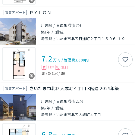
ＰＹＬＯＮ
賃貸アパート
川越線 / 日進駅 徒歩7分
築1年
/
3階建
埼玉県さいたま市北区日進町２丁目１５０６-１９
7.2
万円
/
管理費
3,000円
無料
無料
敷
礼
1K
/
20.31㎡
/
1階
さいたま市北区大成町４丁目 3階建 2024年築
賃貸アパート
川越線 / 日進駅 徒歩22分
築2年
/
3階建
埼玉県さいたま市北区大成町４丁目
6.8