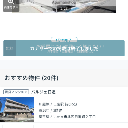
画像を拡大
1/23
1分で完了!
お部屋について詳しく知りたい !
カナリーでの掲載は終了しました
無料
見学希望・空室確認・初期費用など
おすすめ物件 (20件)
パルジェ日進
賃貸マンション
川越線 / 日進駅 徒歩5分
築16年
/
3階建
埼玉県さいたま市北区日進町２丁目