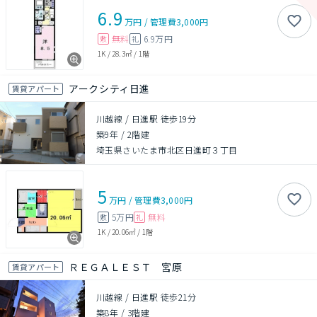
6.9
万円
/
管理費
3,000円
無料
6.9万円
敷
礼
1K
/
28.3㎡
/
1階
アークシティ日進
賃貸アパート
川越線 / 日進駅 徒歩19分
築9年
/
2階建
埼玉県さいたま市北区日進町３丁目
5
万円
/
管理費
3,000円
5万円
無料
敷
礼
1K
/
20.06㎡
/
1階
ＲＥＧＡＬＥＳＴ 宮原
賃貸アパート
川越線 / 日進駅 徒歩21分
築8年
/
3階建