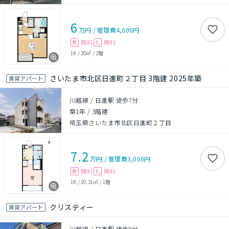
6
万円
/
管理費
4,000円
無料
無料
敷
礼
1K
/
20㎡
/
2階
さいたま市北区日進町２丁目 3階建 2025年築
賃貸アパート
川越線 / 日進駅 徒歩7分
築1年
/
3階建
埼玉県さいたま市北区日進町２丁目
7.2
万円
/
管理費
3,000円
無料
無料
敷
礼
1K
/
20.31㎡
/
1階
クリスティー
賃貸アパート
川越線 / 日進駅 徒歩9分