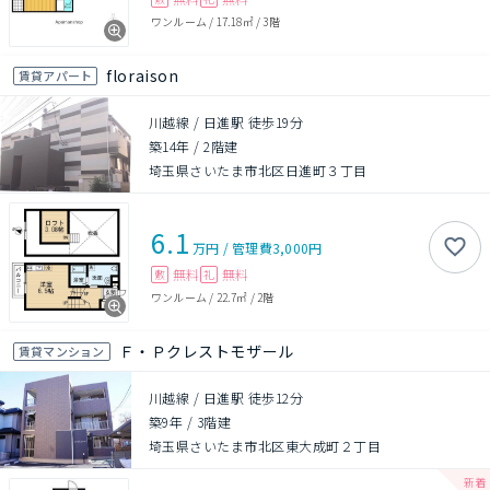
ワンルーム
/
17.18㎡
/
3階
floraison
賃貸アパート
川越線 / 日進駅 徒歩19分
築14年
/
2階建
埼玉県さいたま市北区日進町３丁目
6.1
万円
/
管理費
3,000円
無料
無料
敷
礼
ワンルーム
/
22.7㎡
/
2階
Ｆ・Ｐクレストモザール
賃貸マンション
川越線 / 日進駅 徒歩12分
築9年
/
3階建
埼玉県さいたま市北区東大成町２丁目