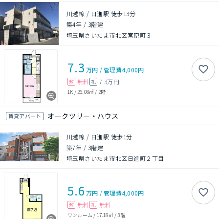
川越線 / 日進駅 徒歩13分
築4年
/
3階建
埼玉県さいたま市北区宮原町３
7.3
万円
/
管理費
4,000円
無料
7.3万円
敷
礼
1K
/
26.08㎡
/
2階
オークツリー・ハウス
賃貸アパート
川越線 / 日進駅 徒歩1分
築7年
/
3階建
埼玉県さいたま市北区日進町２丁目
5.6
万円
/
管理費
4,000円
無料
無料
敷
礼
ワンルーム
/
17.18㎡
/
3階