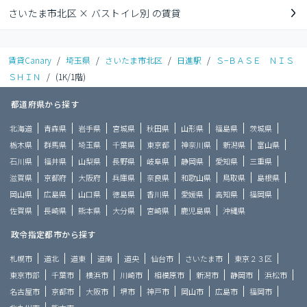
さいたま市北区 × バストイレ別 の賃貸
賃貸Canary
/
埼玉県
/
さいたま市北区
/
日進駅
/
Ｓ−ＢＡＳＥ ＮＩＳ
ＳＨＩＮ
/
(1K/1階)
都道府県から探す
北海道
青森県
岩手県
宮城県
秋田県
山形県
福島県
茨城県
栃木県
群馬県
埼玉県
千葉県
東京都
神奈川県
新潟県
富山県
石川県
福井県
山梨県
長野県
岐阜県
静岡県
愛知県
三重県
滋賀県
京都府
大阪府
兵庫県
奈良県
和歌山県
鳥取県
島根県
岡山県
広島県
山口県
徳島県
香川県
愛媛県
高知県
福岡県
佐賀県
長崎県
熊本県
大分県
宮崎県
鹿児島県
沖縄県
政令指定都市から探す
札幌市
道北
道東
道南
道央
仙台市
さいたま市
東京２３区
東京市部
千葉市
横浜市
川崎市
相模原市
新潟市
静岡市
浜松市
名古屋市
京都市
大阪市
堺市
神戸市
岡山市
広島市
福岡市