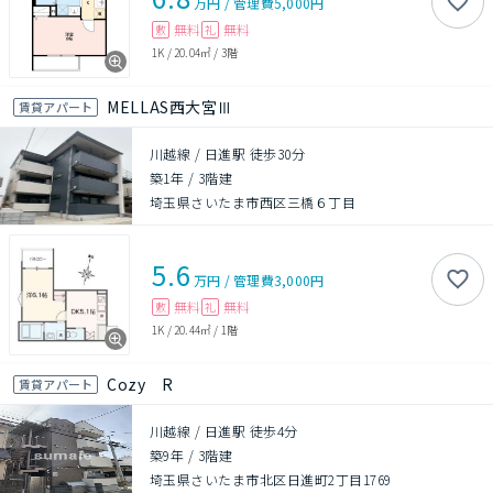
万円
/
管理費
5,000円
無料
無料
敷
礼
1K
/
20.04㎡
/
3階
MELLAS西大宮Ⅲ
賃貸アパート
川越線 / 日進駅 徒歩30分
築1年
/
3階建
埼玉県さいたま市西区三橋６丁目
5.6
万円
/
管理費
3,000円
無料
無料
敷
礼
1K
/
20.44㎡
/
1階
Cozy R
賃貸アパート
川越線 / 日進駅 徒歩4分
築9年
/
3階建
埼玉県さいたま市北区日進町2丁目1769