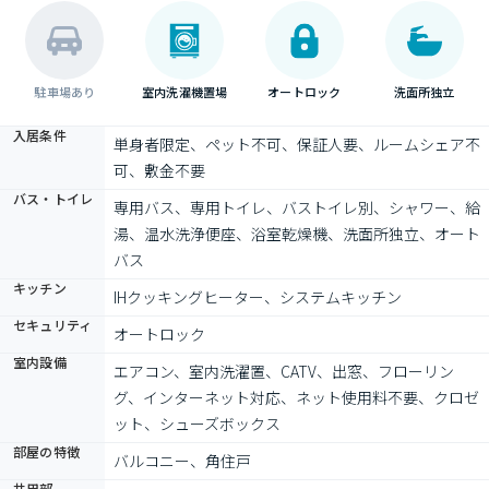
駐車場あり
室内洗濯機置場
オートロック
洗面所独立
入居条件
単身者限定、ペット不可、保証人要、ルームシェア不
可、敷金不要
バス・トイレ
専用バス、専用トイレ、バストイレ別、シャワー、給
湯、温水洗浄便座、浴室乾燥機、洗面所独立、オート
バス
キッチン
IHクッキングヒーター、システムキッチン
セキュリティ
オートロック
室内設備
エアコン、室内洗濯置、CATV、出窓、フローリン
グ、インターネット対応、ネット使用料不要、クロゼ
ット、シューズボックス
部屋の特徴
バルコニー、角住戸
共用部