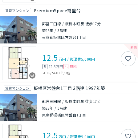
PremiumSpace常盤台
賃貸マンション
都営三田線 / 板橋本町駅 徒歩17分
築29年
/
3階建
東京都板橋区常盤台1丁目
12.5
万円
/
管理費
5,000円
12.5万円
無料
敷
礼
2LDK
/
54.03㎡
/
3階
板橋区常盤台1丁目 3階建 1997年築
賃貸マンション
都営三田線 / 板橋本町駅 徒歩17分
築29年
/
3階建
東京都板橋区常盤台1丁目
12.5
万円
/
管理費
5,000円