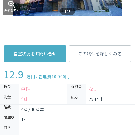
画像を拡大
1/3
空室状況をお問い合せ
この物件を詳しくみる
12.9
万円 / 管理費
10,000円
敷金
保証金
無料
なし
礼金
広さ
無料
25.47㎡
階数
4階 / 10階建
間取り
1K 
向き