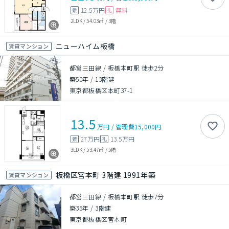
12.5万円
無料
敷
礼
2LDK
/
54.03㎡
/
3階
ニューハイム板橋
賃貸マンション
都営三田線 / 板橋本町駅 徒歩2分
築50年
/
13階建
東京都板橋区本町37-1
13.5
万円
/
管理費
15,000円
27万円
13.5万円
敷
礼
3LDK
/
53.47㎡
/
5階
板橋区宮本町 3階建 1991年築
賃貸マンション
都営三田線 / 板橋本町駅 徒歩7分
築35年
/
3階建
東京都板橋区宮本町