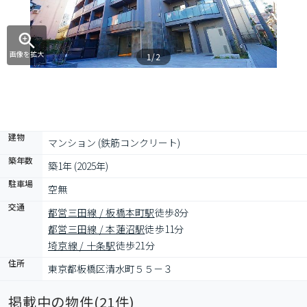
画像を拡大
1/2
建物
マンション (鉄筋コンクリート)
築年数
築1年 (2025年)
駐車場
空無
交通
都営三田線 / 板橋本町駅
徒歩8分
都営三田線 / 本蓮沼駅
徒歩11分
埼京線 / 十条駅
徒歩21分
住所
東京都板橋区清水町５５－３
掲載中の物件(
21
件)