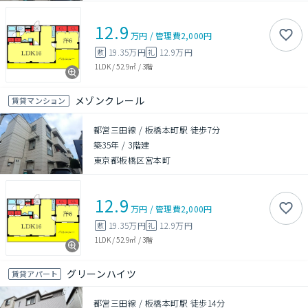
12.9
万円
/
管理費
2,000円
19.35万円
12.9万円
敷
礼
1LDK
/
52.9㎡
/
3階
メゾンクレール
賃貸マンション
都営三田線 / 板橋本町駅 徒歩7分
築35年
/
3階建
東京都板橋区宮本町
12.9
万円
/
管理費
2,000円
19.35万円
12.9万円
敷
礼
1LDK
/
52.9㎡
/
3階
グリーンハイツ
賃貸アパート
都営三田線 / 板橋本町駅 徒歩14分