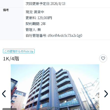
次回更新予定日:
2026/8/13
備考
現況: 賃貸中

更新料: 129,000円

契約期間: 2年

管理人: 無

自社管理番号: d9onfl4vdc5c73a2v1g0
この建物からのPick Up
1K/4階