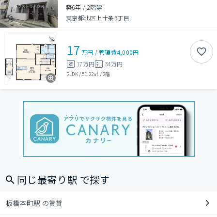
築6年
/
2階建
東京都北区上十条3丁目
17
万円
/
管理費
4,000円
17万円
34万円
敷
礼
2LDK
/
51.22㎡
/
2階
同じ最寄り駅 で探す
板橋本町駅 の賃貸