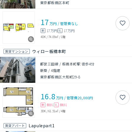
東京都板橋区本町
17
万円
/
管理費
なし
17万円
17万円
敷
礼
4DK
/
74.09㎡
/
1階
ウィロー板橋本町
賃貸マンション
都営三田線 / 板橋本町駅 徒歩4分
新築
/
4階建
東京都板橋区大和町29-8
16.8
万円
/
管理費
20,000円
無料
無料
敷
礼
3DK
/
61.51㎡
/
4階
Lapulepart1
賃貸アパート