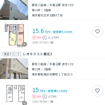
都営三田線 / 本蓮沼駅 徒歩15分
築10年
/
3階建
東京都北区赤羽西4丁目
15.6
万円
/
管理費
5,000円
無料
15.6万円
敷
礼
2LDK
/
57.13㎡
/
1階
レオネクスト壽光3
賃貸アパート
都営三田線 / 本蓮沼駅 徒歩11分
築15年
/
3階建
東京都板橋区前野町１丁目28-5
15
万円
/
管理費
6,500円
無料
15万円
敷
礼
1LDK
/
56.04㎡
/
2階