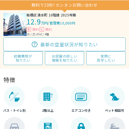
無料で10秒! カンタンお問い合わせ
板橋区清水町 10階建 2025年築
12.9
万円
/
管理費10,000円
無料
無料
敷
礼
1K / 25.47㎡ / 4階
最新の空室状況が知りたい
初期費用が
お部屋の詳しい
実際に
知りたい
情報を知りたい
見学したい
特徴
バス・トイレ別
2階以上
エアコン付き
ペット相談可