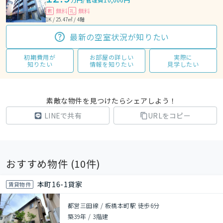
無料
無料
敷
礼
1K / 25.47㎡ / 4階
最新の空室状況が知りたい
初期費用が
お部屋の詳しい
実際に
知りたい
情報を知りたい
見学したい
素敵な物件を見つけたらシェアしよう！
LINEで共有
URLをコピー
おすすめ物件 (
10
件)
本町16-1貸家
賃貸物件
都営三田線 / 板橋本町駅 徒歩6分
築39年
/
3階建