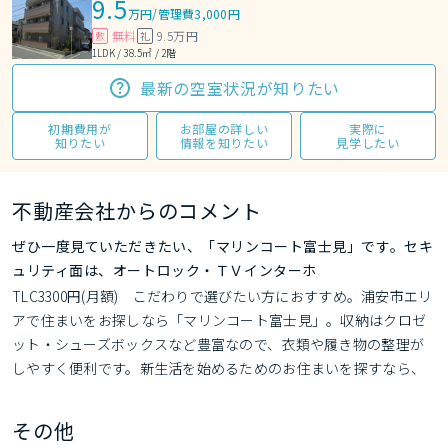
9.5
万円
/
管理費3,000円
無料
9.5万円
敷
礼
1LDK / 38.5㎡ / 2階
最新の空室状況が知りたい
初期費用が
お部屋の詳しい
実際に
知りたい
情報を知りたい
見学したい
不動産会社からのコメント
ぜひ一度見ていただきたい、「マリンコート富士見」です。セキ
ュリティ面は、オートロック・ＴＶインターホ
TLC3300円(月額)　こだわりで選びたい方におすすめ。浦安市エリ
アで住まいをお探しなら「マリンコート富士見」。収納はクロゼ
ット・シューズボックスなど豊富なので、衣類や履き物の整理が
しやすく便利です。新生活を始めるためのお住まいを探すなら、
当社にお任せ下さい。初めての方でも安心していただけるよう、
全力でサポートいたします。お気軽に当社へご連絡下さい。
その他