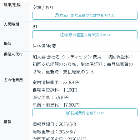
駐車/駐輪
空無 / あり
駐車可能な車種や台数を知りたい
入居時期
即
最新の空室状況が知りたい
損保
住宅保険: 要
保証人代行
加入要 会社名: クレディセゾン 費用: 　初回保証料：
初回支払総額の５０％，継続保証料：毎月総家賃の
２％，更新時：支払総額の２％
その他費用
室内清掃費用：83,820円
自転車登録料：1,100円
消火用具：6,930円
除菌・消臭代：17,600円
初期費用を知りたい
情報
情報登録日：2026/5/8
情報更新日：2026/8/7
次回更新予定日：2026/8/21