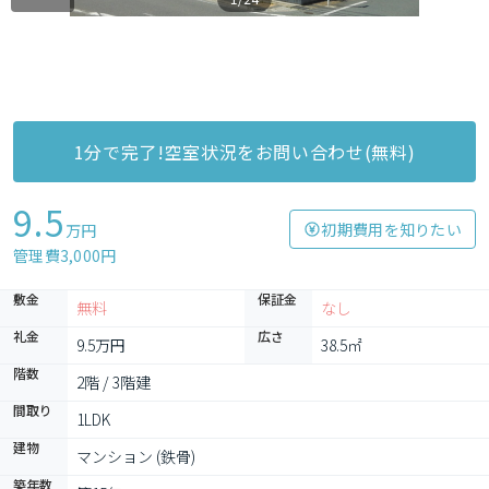
1分で完了!空室状況をお問い合わせ(無料)
9.5
初期費用を知りたい
万円
管理費3,000円
敷金
保証金
無料
なし
礼金
広さ
9.5万円
38.5㎡
階数
2階 / 3階建
間取り
1LDK
建物
マンション (鉄骨)
築年数