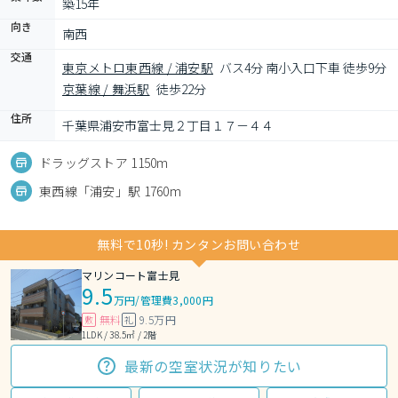
築15年
向き
南西
交通
東京メトロ東西線 / 浦安駅
バス4分 南小入口下車 徒歩9分
京葉線 / 舞浜駅
徒歩22分
住所
千葉県浦安市富士見２丁目１７－４４
ドラッグストア 1150m
東西線「浦安」駅 1760m
無料で10秒! カンタンお問い合わせ
マリンコート富士見
9.5
万円
/
管理費3,000円
無料
9.5万円
敷
礼
1LDK / 38.5㎡ / 2階
最新の空室状況が知りたい