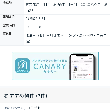
所在地
東京都江戸川区西葛西5丁目1－11　COCOハウス西葛
西2Ｆ
電話番号
03-5878-6161
営業時間
10:00~18:00
定休日
水曜日（1月～3月は無休）（GW・夏季休暇・年末年
始）
おすすめ物件 (3件)
コルザＫⅡ
賃貸マンション