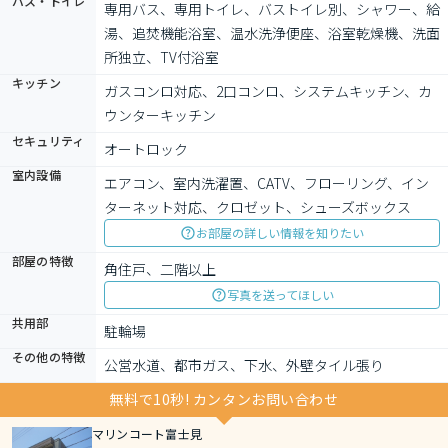
バス・トイレ
専用バス、専用トイレ、バストイレ別、シャワー、給
湯、追焚機能浴室、温水洗浄便座、浴室乾燥機、洗面
所独立、TV付浴室
キッチン
ガスコンロ対応、2口コンロ、システムキッチン、カ
ウンターキッチン
セキュリティ
オートロック
室内設備
エアコン、室内洗濯置、CATV、フローリング、イン
ターネット対応、クロゼット、シューズボックス
お部屋の詳しい情報を知りたい
部屋の特徴
角住戸、二階以上
写真を送ってほしい
共用部
駐輪場
その他の特徴
公営水道、都市ガス、下水、外壁タイル張り
無料で10秒! カンタンお問い合わせ
マリンコート富士見