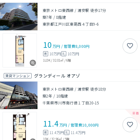
東京メトロ東西線 / 浦安駅 徒歩17分
築7年
/
8階建
東京都江戸川区東葛西４丁目9-6
10
万円
/
管理費
8,000円
10万円
10万円
敷
礼
1LDK
/
32.01㎡
/
6階
グランディール オアゾ
賃貸マンション
東京メトロ東西線 / 浦安駅 徒歩18分
築2年
/
10階建
千葉県市川市南行徳１丁目20-15
11.4
万円
/
管理費
10,000円
11.4万円
11.4万円
敷
礼
1DK
/
32.96㎡
/
5階