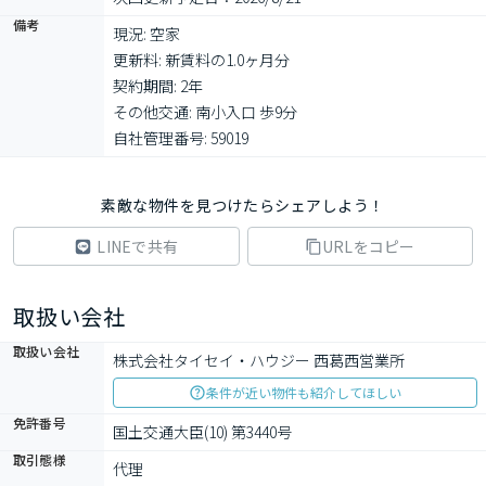
備考
現況: 空家

更新料: 新賃料の1.0ヶ月分

契約期間: 2年

その他交通: 南小入口 歩9分

自社管理番号: 59019
素敵な物件を見つけたらシェアしよう！
LINEで共有
URLをコピー
取扱い会社
取扱い会社
株式会社タイセイ・ハウジー 西葛西営業所
条件が近い物件も紹介してほしい
免許番号
国土交通大臣(10) 第3440号
取引態様
代理