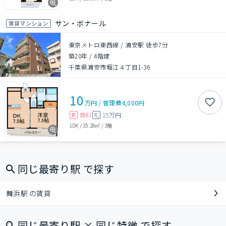
サン・ボナール
賃貸マンション
東京メトロ東西線 / 浦安駅 徒歩7分
築20年
/
4階建
千葉県浦安市堀江４丁目1-36
10
万円
/
管理費
4,000円
無料
15万円
敷
礼
1DK
/
35.28㎡
/
3階
同じ最寄り駅 で探す
舞浜駅 の賃貸
同じ最寄り駅 × 同じ特徴 で探す