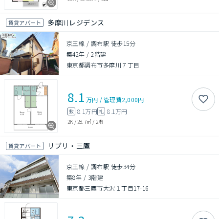
多摩川レジデンス
賃貸アパート
京王線 / 調布駅 徒歩15分
築42年
/
2階建
東京都調布市多摩川７丁目
8.1
万円
/
管理費
2,000円
8.1万円
8.1万円
敷
礼
2K
/
28.7㎡
/
2階
リブリ・三鷹
賃貸アパート
京王線 / 調布駅 徒歩34分
築8年
/
3階建
東京都三鷹市大沢１丁目17-16