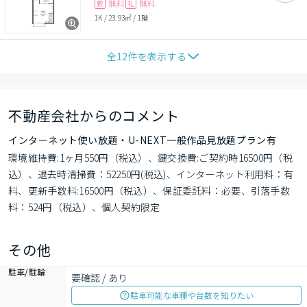
無料
無料
敷
礼
1K
/
23.93㎡
/
1階
全
12
件を表示する
不動産会社からのコメント
インターネット使い放題・U-NEXT一般作品見放題プラン有
環境維持費:1ヶ月550円（税込）、鍵交換費:ご契約時16500円（税
込）、退去時清掃費：52250円(税込)、インターネット利用料：有
料、更新手数料:16500円（税込）、保証委託料：必要、引落手数
料：524円（税込）、個人契約限定
その他
駐車/駐輪
要確認 / あり
駐車可能な車種や台数を知りたい