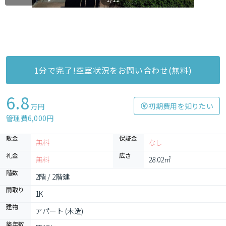
1分で完了!空室状況をお問い合わせ(無料)
6.8
初期費用を知りたい
万円
管理費6,000円
敷金
保証金
無料
なし
礼金
広さ
無料
28.02㎡
階数
2階 / 2階建
間取り
1K
建物
アパート (木造)
築年数