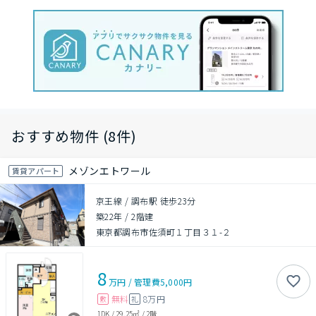
おすすめ物件 (8件)
メゾンエトワール
賃貸アパート
京王線 / 調布駅 徒歩23分
築22年
/
2階建
東京都調布市佐須町１丁目３１-２
8
万円
/
管理費
5,000円
無料
8万円
敷
礼
1DK
/
29.25㎡
/
2階