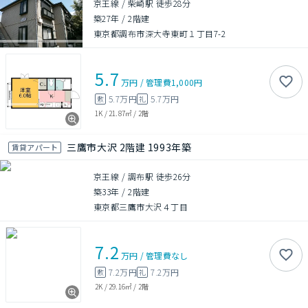
京王線 / 柴崎駅 徒歩28分
築27年
/
2階建
東京都調布市深大寺東町１丁目7-2
5.7
万円
/
管理費
1,000円
5.7万円
5.7万円
敷
礼
1K
/
21.87㎡
/
2階
三鷹市大沢 2階建 1993年築
賃貸アパート
京王線 / 調布駅 徒歩26分
築33年
/
2階建
東京都三鷹市大沢４丁目
7.2
万円
/
管理費
なし
7.2万円
7.2万円
敷
礼
2K
/
29.16㎡
/
2階