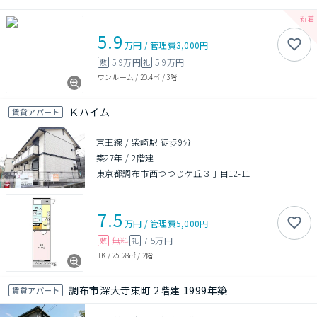
5.9
万円
/
管理費
3,000円
5.9万円
5.9万円
敷
礼
ワンルーム
/
20.4㎡
/
3階
Ｋハイム
賃貸アパート
京王線 / 柴崎駅 徒歩9分
築27年
/
2階建
東京都調布市西つつじケ丘３丁目12-11
7.5
万円
/
管理費
5,000円
無料
7.5万円
敷
礼
1K
/
25.28㎡
/
2階
調布市深大寺東町 2階建 1999年築
賃貸アパート