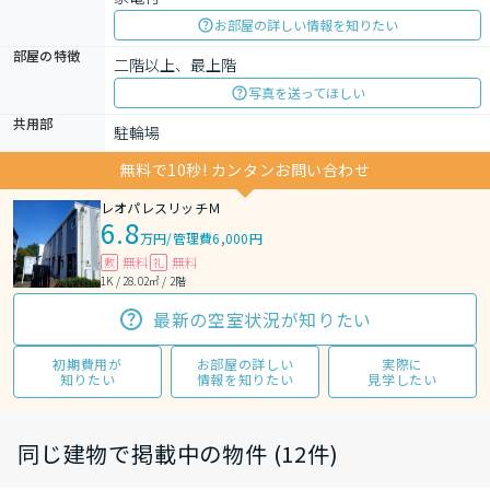
お部屋の詳しい情報を知りたい
部屋の特徴
二階以上、最上階
写真を送ってほしい
共用部
駐輪場
無料で10秒! カンタンお問い合わせ
レオパレスリッチＭ
6.8
万円
/
管理費6,000円
無料
無料
敷
礼
1K / 28.02㎡ / 2階
最新の空室状況が知りたい
初期費用が
お部屋の詳しい
実際に
知りたい
情報を知りたい
見学したい
同じ建物で掲載中の物件 (12件)