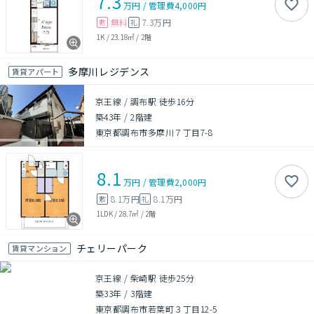
7.3
万円
/
管理費
4,000円
無料
7.3万円
敷
礼
1K
/
23.18㎡
/
2階
多摩川レジデンス
賃貸アパート
京王線 / 調布駅 徒歩16分
築43年
/
2階建
東京都調布市多摩川７丁目7-8
8.1
万円
/
管理費
2,000円
8.1万円
8.1万円
敷
礼
1LDK
/
28.7㎡
/
2階
チェリーパーク
賃貸マンション
京王線 / 柴崎駅 徒歩25分
築33年
/
3階建
東京都調布市若葉町３丁目12-5