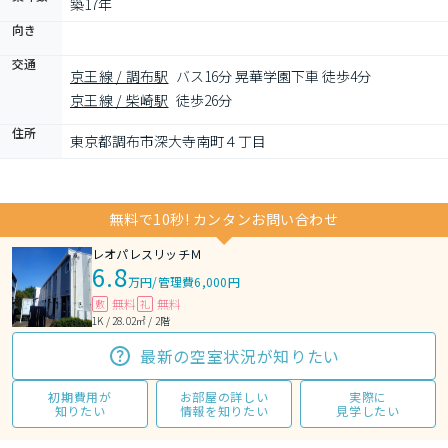
築17年
向き
交通
京王線 / 調布駅
バス16分 晃華学園下車 徒歩4分
京王線 / 柴崎駅
徒歩26分
住所
東京都調布市深大寺南町４丁目
無料で10秒! カンタンお問い合わせ
レオパレスリッチＭ
6.8
万円
/
管理費6,000円
無料
無料
敷
礼
1K / 28.02㎡ / 2階
最新の空室状況が知りたい
初期費用が
お部屋の詳しい
実際に
知りたい
情報を知りたい
見学したい