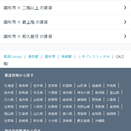
調布市 × 二階以上 の賃貸
調布市 × 最上階 の賃貸
調布市 × 即入居可 の賃貸
賃貸Canary
/
東京都
/
調布市
/
柴崎駅
/
レオパレスリッチＭ
/
(1K/2
階)
都道府県から探す
北海道
青森県
岩手県
宮城県
秋田県
山形県
福島県
茨城県
栃木県
群馬県
埼玉県
千葉県
東京都
神奈川県
新潟県
富山県
石川県
福井県
山梨県
長野県
岐阜県
静岡県
愛知県
三重県
滋賀県
京都府
大阪府
兵庫県
奈良県
和歌山県
鳥取県
島根県
岡山県
広島県
山口県
徳島県
香川県
愛媛県
高知県
福岡県
佐賀県
長崎県
熊本県
大分県
宮崎県
鹿児島県
沖縄県
政令指定都市から探す