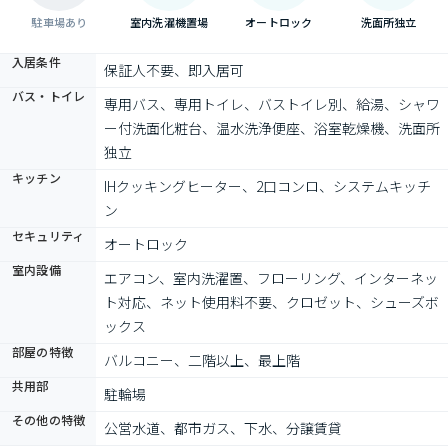
駐車場あり
室内洗濯機置場
オートロック
洗面所独立
入居条件
保証人不要、即入居可
バス・トイレ
専用バス、専用トイレ、バストイレ別、給湯、シャワ
ー付洗面化粧台、温水洗浄便座、浴室乾燥機、洗面所
独立
キッチン
IHクッキングヒーター、2口コンロ、システムキッチ
ン
セキュリティ
オートロック
室内設備
エアコン、室内洗濯置、フローリング、インターネッ
ト対応、ネット使用料不要、クロゼット、シューズボ
ックス
部屋の特徴
バルコニー、二階以上、最上階
共用部
駐輪場
その他の特徴
公営水道、都市ガス、下水、分譲賃貸