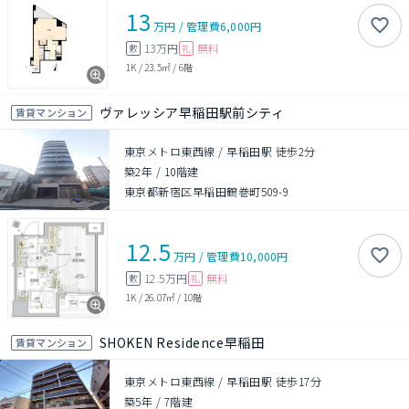
13
万円
/
管理費
6,000円
13万円
無料
敷
礼
1K
/
23.5㎡
/
6階
ヴァレッシア早稲田駅前シティ
賃貸マンション
東京メトロ東西線 / 早稲田駅 徒歩2分
築2年
/
10階建
東京都新宿区早稲田鶴巻町509-9
12.5
万円
/
管理費
10,000円
12.5万円
無料
敷
礼
1K
/
26.07㎡
/
10階
SHOKEN Residence早稲田
賃貸マンション
東京メトロ東西線 / 早稲田駅 徒歩17分
築5年
/
7階建