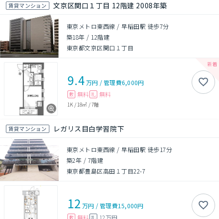
文京区関口１丁目 12階建 2008年築
賃貸マンション
東京メトロ東西線 / 早稲田駅 徒歩7分
築18年
/
12階建
東京都文京区関口１丁目
9.4
万円
/
管理費
6,000円
無料
無料
敷
礼
1K
/
18㎡
/
7階
レガリス目白学習院下
賃貸マンション
東京メトロ東西線 / 早稲田駅 徒歩17分
築2年
/
7階建
東京都豊島区高田１丁目22-7
12
万円
/
管理費
15,000円
無料
12万円
敷
礼