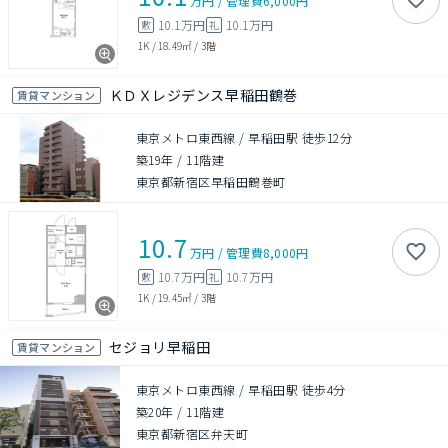
万円
/
管理費
6,000円
10.1万円
10.1万円
敷
礼
1K
/
18.49㎡
/
3階
ＫＤＸレジデンス早稲田鶴巻
賃貸マンション
東京メトロ東西線 / 早稲田駅 徒歩12分
築19年
/
11階建
東京都新宿区早稲田鶴巻町
10.7
万円
/
管理費
8,000円
10.7万円
10.7万円
敷
礼
1K
/
19.45㎡
/
3階
セジョリ早稲田
賃貸マンション
東京メトロ東西線 / 早稲田駅 徒歩4分
築20年
/
11階建
東京都新宿区弁天町