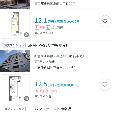
東京都豊島区高田１丁目20-7
12.1
万円
/
管理費
10,000円
無料
12.1万円
敷
礼
1K
/
25.9㎡
/
5階
GRAN PASEO 市谷甲良町
賃貸マンション
都営大江戸線 / 牛込柳町駅 徒歩3分
築7年
/
14階建
東京都新宿区市谷甲良町2-17
12.5
万円
/
管理費
20,000円
無料
無料
敷
礼
1K
/
26㎡
/
4階
アーバンファースト神楽坂
賃貸マンション