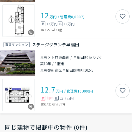
12
万円
/
管理費
8,000円
12万円
12万円
敷
礼
1K
/
25.9㎡
/
4階
ステージグランデ早稲田
賃貸マンション
東京メトロ東西線 / 早稲田駅 徒歩6分
築10年
/
9階建
東京都新宿区早稲田鶴巻町302-5
12.7
万円
/
管理費
10,000円
無料
12.7万円
敷
礼
1DK
/
25.67㎡
/
7階
同じ建物で掲載中の物件 (0件)