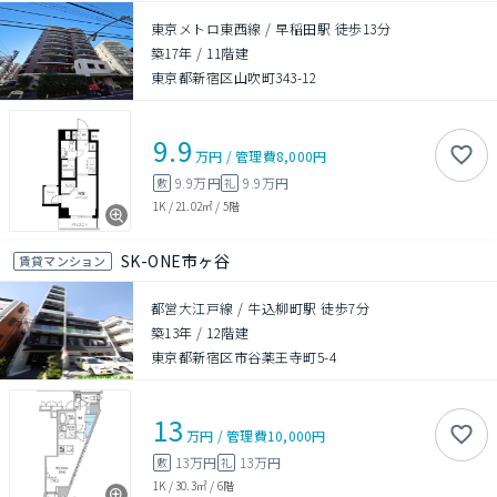
東京メトロ東西線 / 早稲田駅 徒歩13分
築17年
/
11階建
東京都新宿区山吹町343-12
9.9
万円
/
管理費
8,000円
9.9万円
9.9万円
敷
礼
1K
/
21.02㎡
/
5階
SK-ONE市ヶ谷
賃貸マンション
都営大江戸線 / 牛込柳町駅 徒歩7分
築13年
/
12階建
東京都新宿区市谷薬王寺町5-4
13
万円
/
管理費
10,000円
13万円
13万円
敷
礼
1K
/
30.3㎡
/
6階