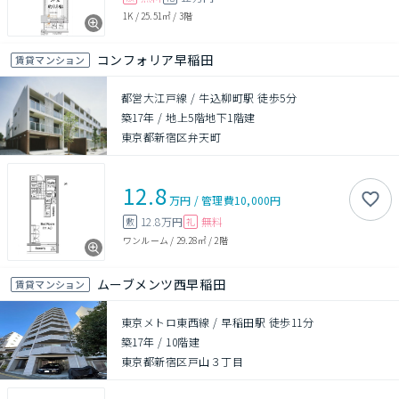
1K
/
25.51㎡
/
3階
コンフォリア早稲田
賃貸マンション
都営大江戸線 / 牛込柳町駅 徒歩5分
築17年
/
地上5階地下1階建
東京都新宿区弁天町
12.8
万円
/
管理費
10,000円
12.8万円
無料
敷
礼
ワンルーム
/
29.28㎡
/
2階
ムーブメンツ西早稲田
賃貸マンション
東京メトロ東西線 / 早稲田駅 徒歩11分
築17年
/
10階建
東京都新宿区戸山３丁目