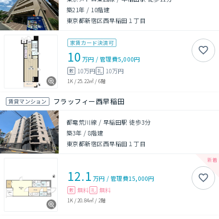
築21年
/
10階建
東京都新宿区西早稲田１丁目
家賃カード決済可
10
万円
/
管理費
5,000円
10万円
10万円
敷
礼
1K
/
25.22㎡
/
6階
フラッフィー西早稲田
賃貸マンション
都電荒川線 / 早稲田駅 徒歩3分
築3年
/
8階建
東京都新宿区西早稲田１丁目
12.1
万円
/
管理費
15,000円
無料
無料
敷
礼
1K
/
20.84㎡
/
2階