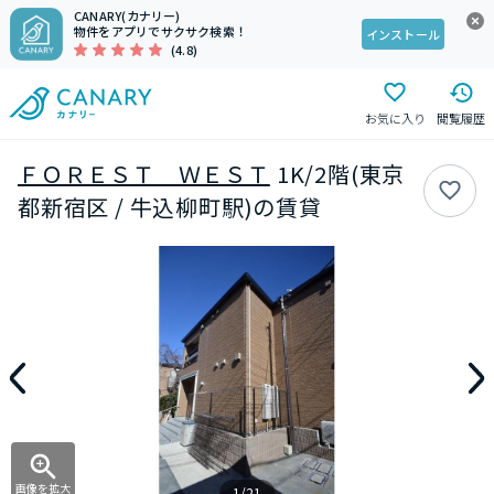
CANARY(カナリー)
物件をアプリでサクサク検索！
インストール
(4.8)
お気に入り
閲覧履歴
ＦＯＲＥＳＴ ＷＥＳＴ
1K/2階(東京
都新宿区 / 牛込柳町駅)の賃貸
画像を拡大
1/21