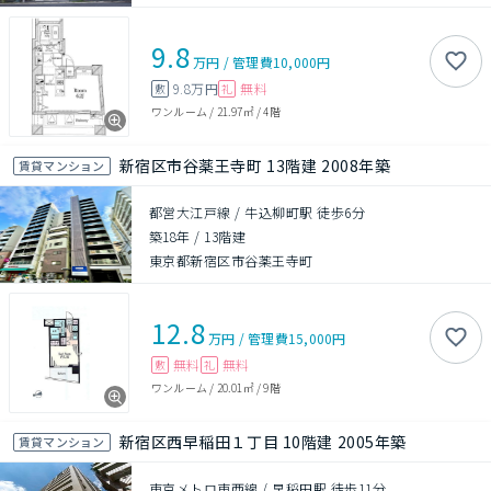
9.8
万円
/
管理費
10,000円
9.8万円
無料
敷
礼
ワンルーム
/
21.97㎡
/
4階
新宿区市谷薬王寺町 13階建 2008年築
賃貸マンション
都営大江戸線 / 牛込柳町駅 徒歩6分
築18年
/
13階建
東京都新宿区市谷薬王寺町
12.8
万円
/
管理費
15,000円
無料
無料
敷
礼
ワンルーム
/
20.01㎡
/
9階
新宿区西早稲田１丁目 10階建 2005年築
賃貸マンション
東京メトロ東西線 / 早稲田駅 徒歩11分