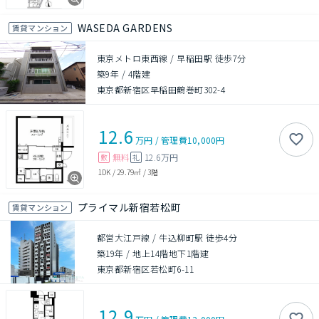
WASEDA GARDENS
賃貸マンション
東京メトロ東西線 / 早稲田駅 徒歩7分
築9年
/
4階建
東京都新宿区早稲田鶴巻町302-4
12.6
万円
/
管理費
10,000円
無料
12.6万円
敷
礼
1DK
/
29.79㎡
/
3階
プライマル新宿若松町
賃貸マンション
都営大江戸線 / 牛込柳町駅 徒歩4分
築19年
/
地上14階地下1階建
東京都新宿区若松町6-11
12.9