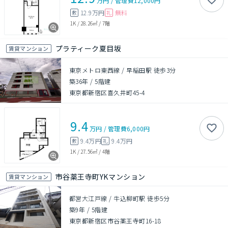
万円
/
管理費
12,000円
12.9万円
無料
敷
礼
1K
/
28.26㎡
/
7階
プラティーク夏目坂
賃貸マンション
東京メトロ東西線 / 早稲田駅 徒歩3分
築36年
/
5階建
東京都新宿区喜久井町45-4
9.4
万円
/
管理費
6,000円
9.4万円
9.4万円
敷
礼
1K
/
27.56㎡
/
4階
市谷薬王寺町YKマンション
賃貸マンション
都営大江戸線 / 牛込柳町駅 徒歩5分
築9年
/
5階建
東京都新宿区市谷薬王寺町16-18