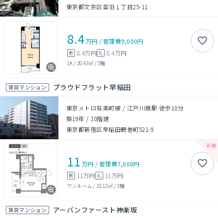
東京都文京区音羽１丁目25-11
8.4
万円
/
管理費
9,000円
8.4万円
8.4万円
敷
礼
1K
/
20.67㎡
/
5階
プラウドフラット早稲田
賃貸マンション
東京メトロ有楽町線 / 江戸川橋駅 徒歩10分
築19年
/
10階建
東京都新宿区早稲田鶴巻町521-9
11
万円
/
管理費
7,000円
11万円
11万円
敷
礼
ワンルーム
/
22.12㎡
/
3階
アーバンファースト神楽坂
賃貸マンション