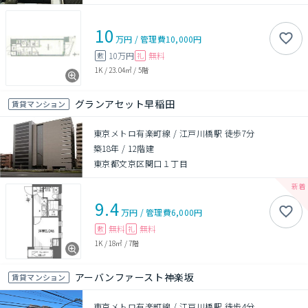
10
万円
/
管理費
10,000円
10万円
無料
敷
礼
1K
/
23.04㎡
/
5階
グランアセット早稲田
賃貸マンション
東京メトロ有楽町線 / 江戸川橋駅 徒歩7分
築18年
/
12階建
東京都文京区関口１丁目
9.4
万円
/
管理費
6,000円
無料
無料
敷
礼
1K
/
18㎡
/
7階
アーバンファースト神楽坂
賃貸マンション
東京メトロ有楽町線 / 江戸川橋駅 徒歩4分