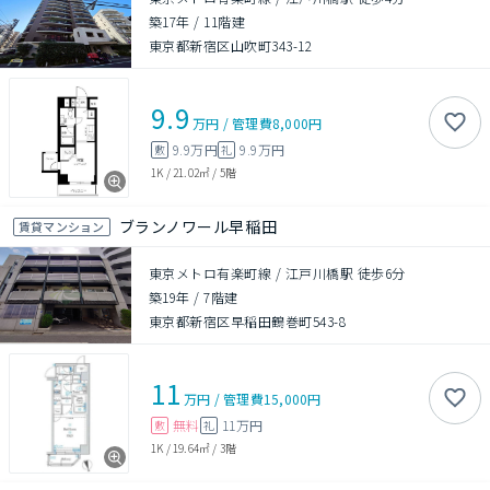
築17年
/
11階建
東京都新宿区山吹町343-12
9.9
万円
/
管理費
8,000円
9.9万円
9.9万円
敷
礼
1K
/
21.02㎡
/
5階
ブランノワール早稲田
賃貸マンション
東京メトロ有楽町線 / 江戸川橋駅 徒歩6分
築19年
/
7階建
東京都新宿区早稲田鶴巻町543-8
11
万円
/
管理費
15,000円
無料
11万円
敷
礼
1K
/
19.64㎡
/
3階