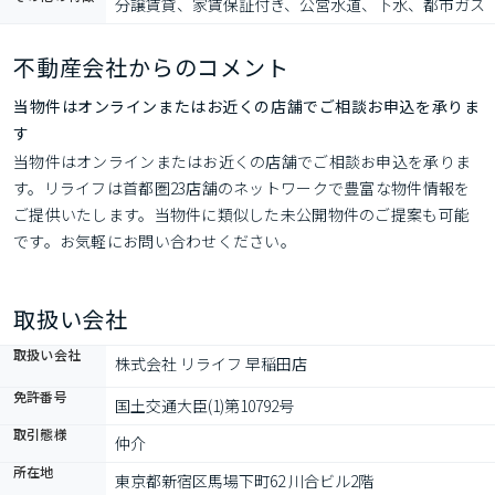
分譲賃貸、家賃保証付き、公営水道、下水、都市ガス
不動産会社からのコメント
当物件はオンラインまたはお近くの店舗でご相談お申込を承りま
す
当物件はオンラインまたはお近くの店舗でご相談お申込を承りま
す。リライフは首都圏23店舗のネットワークで豊富な物件情報を
ご提供いたします。当物件に類似した未公開物件のご提案も可能
です。お気軽にお問い合わせください。
取扱い会社
取扱い会社
株式会社 リライフ 早稲田店
免許番号
国土交通大臣(1)第10792号
取引態様
仲介
所在地
東京都新宿区馬場下町62 川合ビル2階