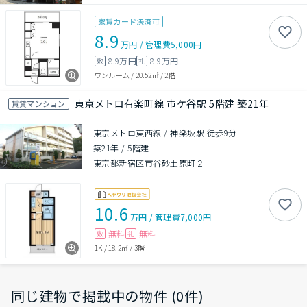
家賃カード決済可
8.9
万円
/
管理費
5,000円
8.9万円
8.9万円
敷
礼
ワンルーム
/
20.52㎡
/
2階
東京メトロ有楽町線 市ケ谷駅 5階建 築21年
賃貸マンション
東京メトロ東西線 / 神楽坂駅 徒歩9分
築21年
/
5階建
東京都新宿区市谷砂土原町２
10.6
万円
/
管理費
7,000円
無料
無料
敷
礼
1K
/
18.2㎡
/
3階
同じ建物で掲載中の物件 (0件)