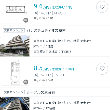
9.6
万円
/
管理費
4,000円
9.6万円
14.4万円
敷
礼
1K
/
22.26㎡
/
3階
パレステュディオ文京南
賃貸マンション
東京メトロ有楽町線 / 江戸川橋駅 徒歩4分
築24年
/
9階建
東京都文京区水道２丁目5-5
8.5
万円
/
管理費
10,000円
8.5万円
8.5万円
敷
礼
1K
/
20.46㎡
/
4階
ルーブル文京音羽
賃貸マンション
東京メトロ有楽町線 / 江戸川橋駅 徒歩4分
築26年
/
12階建