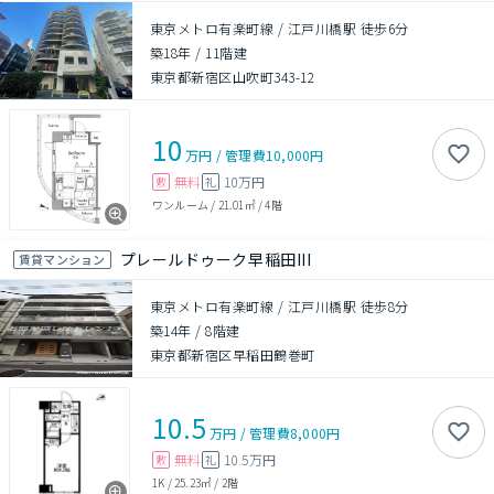
東京メトロ有楽町線 / 江戸川橋駅 徒歩6分
築18年
/
11階建
東京都新宿区山吹町343-12
10
万円
/
管理費
10,000円
無料
10万円
敷
礼
ワンルーム
/
21.01㎡
/
4階
プレールドゥーク早稲田III
賃貸マンション
東京メトロ有楽町線 / 江戸川橋駅 徒歩8分
築14年
/
8階建
東京都新宿区早稲田鶴巻町
10.5
万円
/
管理費
8,000円
無料
10.5万円
敷
礼
1K
/
25.23㎡
/
2階