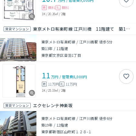
万円
/
管理費
9,000円
無料
無料
敷
礼
1K
/
20.26㎡
/
2階
東京メトロ有楽町線 江戸川橋 11階建て 築12年
賃貸マンション
東京メトロ有楽町線 / 江戸川橋駅 徒歩5分
築13年
/
11階建
東京都文京区音羽1丁目
11
万円
/
管理費
8,000円
11万円
11万円
敷
礼
1K
/
25.19㎡
/
2階
エクセレンテ神楽坂
賃貸マンション
東京メトロ有楽町線 / 江戸川橋駅 徒歩6分
築19年
/
12階建
東京都新宿区山吹町１２８-１