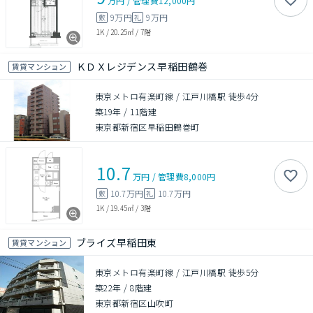
万円
/
管理費
12,000円
9万円
9万円
敷
礼
1K
/
20.25㎡
/
7階
ＫＤＸレジデンス早稲田鶴巻
賃貸マンション
東京メトロ有楽町線 / 江戸川橋駅 徒歩4分
築19年
/
11階建
東京都新宿区早稲田鶴巻町
10.7
万円
/
管理費
8,000円
10.7万円
10.7万円
敷
礼
1K
/
19.45㎡
/
3階
ブライズ早稲田東
賃貸マンション
東京メトロ有楽町線 / 江戸川橋駅 徒歩5分
築22年
/
8階建
東京都新宿区山吹町