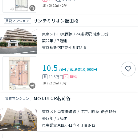
1K
/
20.15㎡
/
2階
サンテミリオン飯田橋
賃貸マンション
東京メトロ東西線 / 神楽坂駅 徒歩10分
築22年
/
7階建
東京都新宿区新小川町5-6
10.5
万円
/
管理費
10,000円
10.5万円
無料
敷
礼
1K
/
22.27㎡
/
3階
MＯDULOR茗荷谷
賃貸マンション
東京メトロ有楽町線 / 江戸川橋駅 徒歩15分
築19年
/
3階建
東京都文京区小日向４丁目8-12