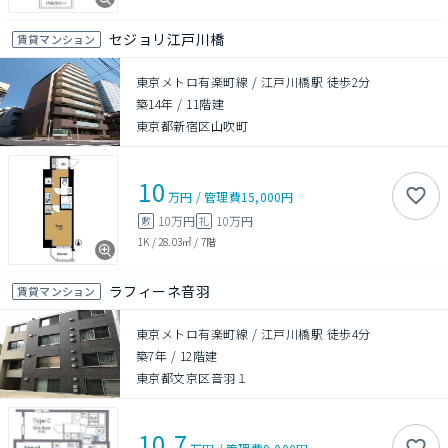
セジョリ江戸川橋
賃貸マンション
東京メトロ有楽町線 / 江戸川橋駅 徒歩2分
築14年
/
11階建
東京都新宿区山吹町
10
万円
/
管理費
15,000円
10万円
10万円
敷
礼
1K
/
28.03㎡
/
7階
ラフィーネ音羽
賃貸マンション
東京メトロ有楽町線 / 江戸川橋駅 徒歩4分
築7年
/
12階建
東京都文京区音羽１
10.7