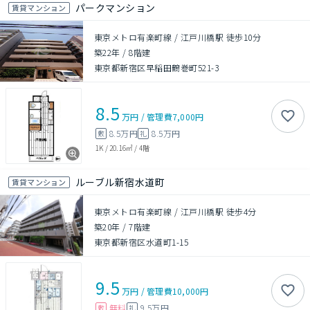
パークマンション
賃貸マンション
東京メトロ有楽町線 / 江戸川橋駅 徒歩10分
築22年
/
8階建
東京都新宿区早稲田鶴巻町521-3
8.5
万円
/
管理費
7,000円
8.5万円
8.5万円
敷
礼
1K
/
20.16㎡
/
4階
ルーブル新宿水道町
賃貸マンション
東京メトロ有楽町線 / 江戸川橋駅 徒歩4分
築20年
/
7階建
東京都新宿区水道町1-15
9.5
万円
/
管理費
10,000円
無料
9.5万円
敷
礼