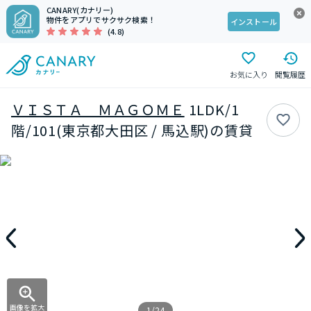
CANARY(カナリー)
物件をアプリでサクサク検索！
インストール
(4.8)
お気に入り
閲覧履歴
ＶＩＳＴＡ ＭＡＧＯＭＥ
1LDK/1
階/101(東京都大田区 / 馬込駅)の賃貸
画像を拡大
1/24