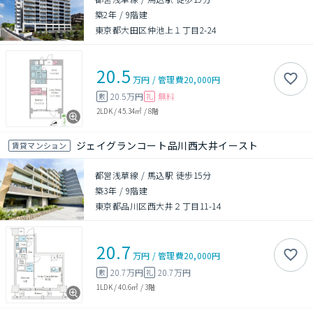
築2年
/
9階建
東京都大田区仲池上１丁目2-24
20.5
万円
/
管理費
20,000円
20.5万円
無料
敷
礼
2LDK
/
45.34㎡
/
8階
ジェイグランコート品川西大井イースト
賃貸マンション
都営浅草線 / 馬込駅 徒歩15分
築3年
/
9階建
東京都品川区西大井２丁目11-14
20.7
万円
/
管理費
20,000円
20.7万円
20.7万円
敷
礼
1LDK
/
40.6㎡
/
3階