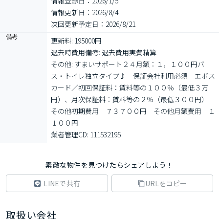
情報登録日：2026/1/5
情報更新日：2026/8/4
次回更新予定日：2026/8/21
備考
更新料: 195000円

退去時費用備考: 退去費用実費精算

その他: すまいサポート２４月額：１，１００円バ
ス・トイレ独立タイプ♪　保証会社利用必須　エポス
カード／初回保証料：賃料等の１００％（最低３万
円）、月次保証料：賃料等の２％（最低３００円）　
その他初期費用　７３７００円　その他月額費用　１
１００円

業者管理CD: 111532195
素敵な物件を見つけたらシェアしよう！
LINEで共有
URLをコピー
取扱い会社