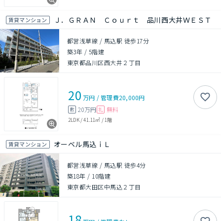
Ｊ．ＧＲＡＮ Ｃｏｕｒｔ 品川西大井ＷＥＳＴ
賃貸マンション
都営浅草線 / 馬込駅 徒歩17分
築3年
/
5階建
東京都品川区西大井２丁目
20
万円
/
管理費
20,000円
20万円
無料
敷
礼
2LDK
/
41.11㎡
/
1階
オーベル馬込ｉＬ
賃貸マンション
都営浅草線 / 馬込駅 徒歩4分
築18年
/
10階建
東京都大田区中馬込２丁目
18