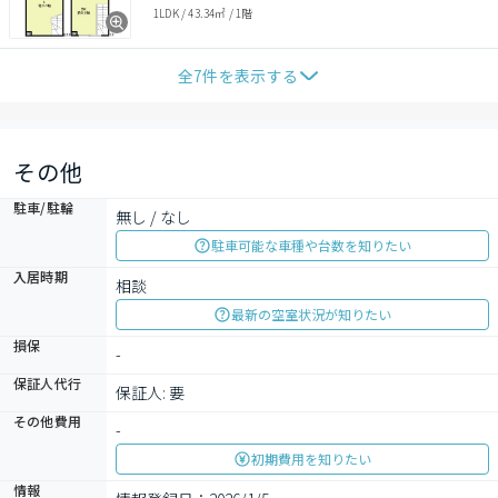
1LDK
/
43.34㎡
/
1階
全
7
件を表示する
その他
駐車/駐輪
無し / なし
駐車可能な車種や台数を知りたい
入居時期
相談
最新の空室状況が知りたい
損保
-
保証人代行
保証人: 要
その他費用
-
初期費用を知りたい
情報