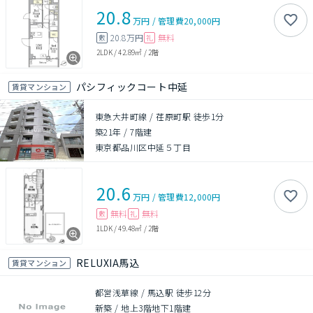
20.8
万円
/
管理費
20,000円
20.8万円
無料
敷
礼
2LDK
/
42.89㎡
/
2階
パシフィックコート中延
賃貸マンション
東急大井町線 / 荏原町駅 徒歩1分
築21年
/
7階建
東京都品川区中延５丁目
20.6
万円
/
管理費
12,000円
無料
無料
敷
礼
1LDK
/
49.48㎡
/
2階
RELUXIA馬込
賃貸マンション
都営浅草線 / 馬込駅 徒歩12分
新築
/
地上3階地下1階建