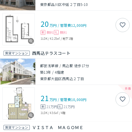
東京都品川区中延２丁目5-10
20
万円
/
管理費
12,000円
無料
無料
敷
礼
1LDK
/
42.25㎡
/
地下1階
西馬込テラスコート
賃貸マンション
都営浅草線 / 馬込駅 徒歩17分
築13年
/
4階建
東京都大田区西馬込２丁目
21
万円
/
管理費
10,000円
21万円
21万円
敷
礼
1LDK
/
43.6㎡
/
4階
ＶＩＳＴＡ ＭＡＧＯＭＥ
賃貸マンション