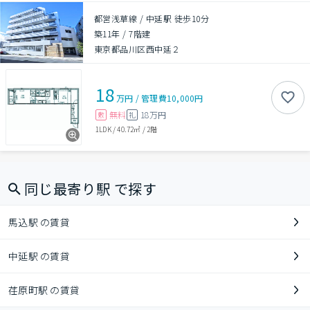
都営浅草線 / 中延駅 徒歩10分
築11年
/
7階建
東京都品川区西中延２
18
万円
/
管理費
10,000円
無料
18万円
敷
礼
1LDK
/
40.72㎡
/
2階
同じ最寄り駅 で探す
馬込駅 の賃貸
中延駅 の賃貸
荏原町駅 の賃貸