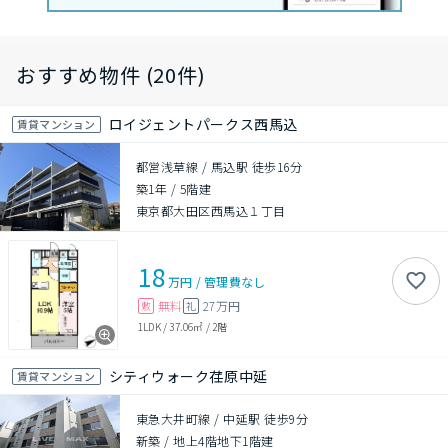
おすすめ物件 (20件)
ロイジェントパークス西馬込
賃貸マンション
都営浅草線 / 馬込駅 徒歩16分
築1年
/
5階建
東京都大田区西馬込１丁目
18
万円
/
管理費
なし
無料
27万円
敷
礼
1LDK
/
37.06㎡
/
2階
シティウォーク荏原中延
賃貸マンション
東急大井町線 / 中延駅 徒歩9分
新築
/
地上4階地下1階建