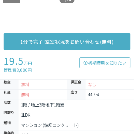
1分で完了!空室状況をお問い合わせ(無料)
19.5
初期費用を知りたい
万円
管理費3,000円
敷金
保証金
無料
なし
礼金
広さ
無料
44.7㎡
階数
1階 / 地上3階地下1階建
間取り
1LDK
建物
マンション (鉄筋コンクリート)
築年数