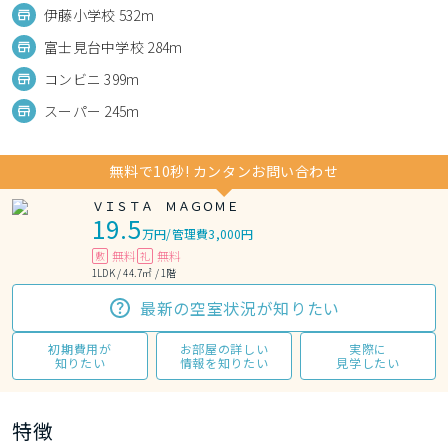
伊藤小学校 532m
富士見台中学校 284m
コンビニ 399m
スーパー 245m
無料で10秒! カンタンお問い合わせ
ＶＩＳＴＡ ＭＡＧＯＭＥ
19.5
万円
/
管理費3,000円
無料
無料
敷
礼
1LDK / 44.7㎡ / 1階
最新の空室状況が知りたい
初期費用が
お部屋の詳しい
実際に
知りたい
情報を知りたい
見学したい
特徴