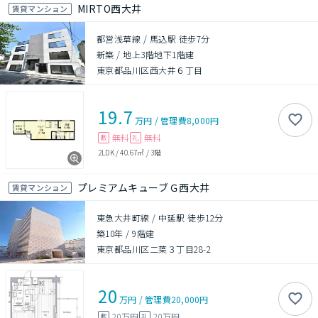
MIRTO西大井
賃貸マンション
都営浅草線 / 馬込駅 徒歩7分
新築
/
地上3階地下1階建
東京都品川区西大井６丁目
19.7
万円
/
管理費
8,000円
無料
無料
敷
礼
2LDK
/
40.67㎡
/
3階
プレミアムキューブＧ西大井
賃貸マンション
東急大井町線 / 中延駅 徒歩12分
築10年
/
9階建
東京都品川区二葉３丁目28-2
20
万円
/
管理費
20,000円
20万円
20万円
敷
礼