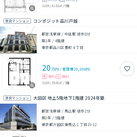
1LDK
/
41.61㎡
/
9階
コンポジット品川戸越
賃貸マンション
都営浅草線 / 中延駅 徒歩8分
築1年
/
4階建
東京都品川区豊町４丁目
20
万円
/
管理費
20,000円
無料
無料
敷
礼
1LDK
/
39.81㎡
/
3階
大田区 地上5階地下1階建 2024年築
賃貸マンション
都営浅草線 / 馬込駅 徒歩2分
築2年
/
5階建
東京都大田区東馬込１丁目15-12