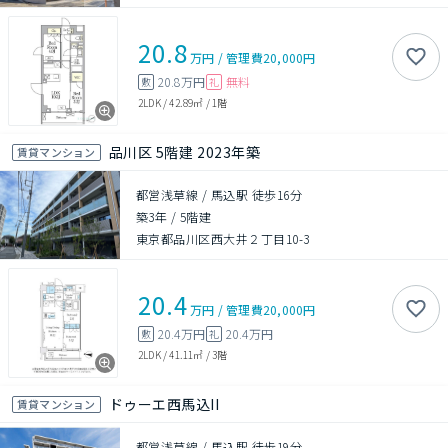
20.8
万円
/
管理費
20,000円
20.8万円
無料
敷
礼
2LDK
/
42.89㎡
/
1階
品川区 5階建 2023年築
賃貸マンション
都営浅草線 / 馬込駅 徒歩16分
築3年
/
5階建
東京都品川区西大井２丁目10-3
20.4
万円
/
管理費
20,000円
20.4万円
20.4万円
敷
礼
2LDK
/
41.11㎡
/
3階
ドゥーエ西馬込II
賃貸マンション
都営浅草線 / 馬込駅 徒歩19分