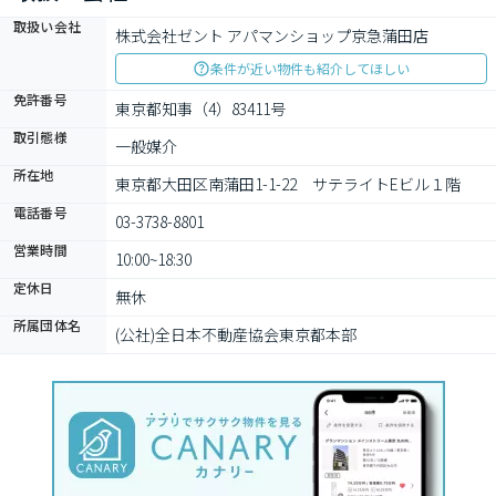
取扱い会社
株式会社ゼント アパマンショップ京急蒲田店
条件が近い物件も紹介してほしい
免許番号
東京都知事（4）83411号
取引態様
一般媒介
所在地
東京都大田区南蒲田1-1-22　サテライトEビル１階
電話番号
03-3738-8801
営業時間
10:00~18:30
定休日
無休
所属団体名
(公社)全日本不動産協会東京都本部