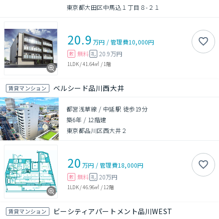
東京都大田区中馬込１丁目８-２１
20.9
万円
/
管理費
10,000円
無料
20.9万円
敷
礼
1LDK
/
41.64㎡
/
1階
ベルシード品川西大井
賃貸マンション
都営浅草線 / 中延駅 徒歩19分
築6年
/
12階建
東京都品川区西大井２
20
万円
/
管理費
18,000円
無料
20万円
敷
礼
1LDK
/
46.96㎡
/
12階
ビーシティアパートメント品川WEST
賃貸マンション