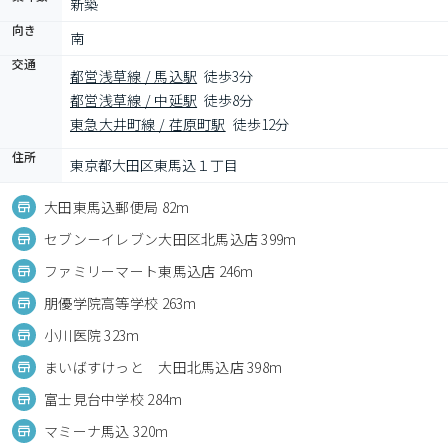
新築
向き
南
交通
都営浅草線 / 馬込駅
徒歩3分
都営浅草線 / 中延駅
徒歩8分
東急大井町線 / 荏原町駅
徒歩12分
住所
東京都大田区東馬込１丁目
大田東馬込郵便局 82m
セブン－イレブン大田区北馬込店 399m
ファミリーマート東馬込店 246m
朋優学院高等学校 263m
小川医院 323m
まいばすけっと 大田北馬込店 398m
富士見台中学校 284m
マミーナ馬込 320m