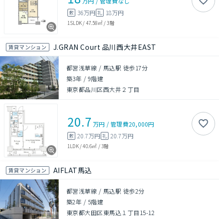
万円
/
管理費
なし
36万円
18万円
敷
礼
1SLDK
/
47.58㎡
/
3階
J.GRAN Court 品川西大井EAST
賃貸マンション
都営浅草線 / 馬込駅 徒歩17分
築3年
/
9階建
東京都品川区西大井２丁目
20.7
万円
/
管理費
20,000円
20.7万円
20.7万円
敷
礼
1LDK
/
40.6㎡
/
3階
AIFLAT馬込
賃貸マンション
都営浅草線 / 馬込駅 徒歩2分
築2年
/
5階建
東京都大田区東馬込１丁目15-12