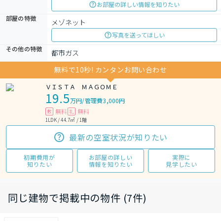
お部屋の詳しい情報を知りたい
部屋の特徴
メゾネット
写真を送ってほしい
その他の特徴
都市ガス
無料で10秒! カンタンお問い合わせ
ＶＩＳＴＡ ＭＡＧＯＭＥ
19.5
万円
/
管理費3,000円
無料
無料
敷
礼
1LDK / 44.7㎡ / 1階
最新の空室状況が知りたい
初期費用が
お部屋の詳しい
実際に
知りたい
情報を知りたい
見学したい
同じ建物で掲載中の物件 (7件)