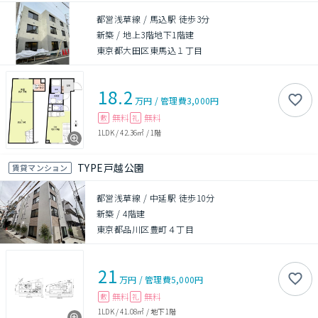
都営浅草線 / 馬込駅 徒歩3分
新築
/
地上3階地下1階建
東京都大田区東馬込１丁目
18.2
万円
/
管理費
3,000円
無料
無料
敷
礼
1LDK
/
42.36㎡
/
1階
TYPE戸越公園
賃貸マンション
都営浅草線 / 中延駅 徒歩10分
新築
/
4階建
東京都品川区豊町４丁目
21
万円
/
管理費
5,000円
無料
無料
敷
礼
1LDK
/
41.08㎡
/
地下1階