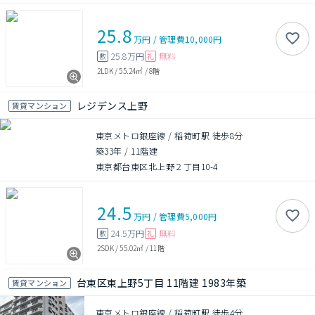
25.8
万円
/
管理費
10,000円
25.8万円
無料
敷
礼
2LDK
/
55.24㎡
/
8階
レジデンス上野
賃貸マンション
東京メトロ銀座線 / 稲荷町駅 徒歩8分
築33年
/
11階建
東京都台東区北上野２丁目10-4
24.5
万円
/
管理費
5,000円
24.5万円
無料
敷
礼
2SDK
/
55.02㎡
/
11階
台東区東上野5丁目 11階建 1983年築
賃貸マンション
東京メトロ銀座線 / 稲荷町駅 徒歩4分