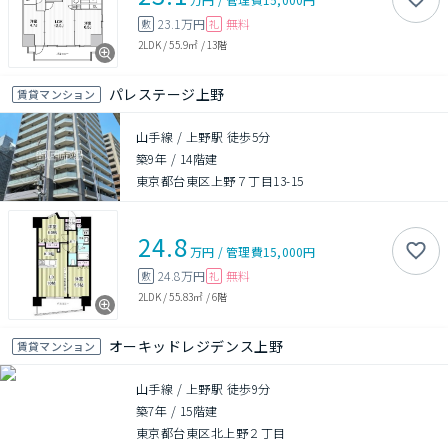
23.1万円
無料
敷
礼
2LDK
/
55.9㎡
/
13階
パレステージ上野
賃貸マンション
山手線 / 上野駅 徒歩5分
築9年
/
14階建
東京都台東区上野７丁目13-15
24.8
万円
/
管理費
15,000円
24.8万円
無料
敷
礼
2LDK
/
55.83㎡
/
6階
オーキッドレジデンス上野
賃貸マンション
山手線 / 上野駅 徒歩9分
築7年
/
15階建
東京都台東区北上野２丁目