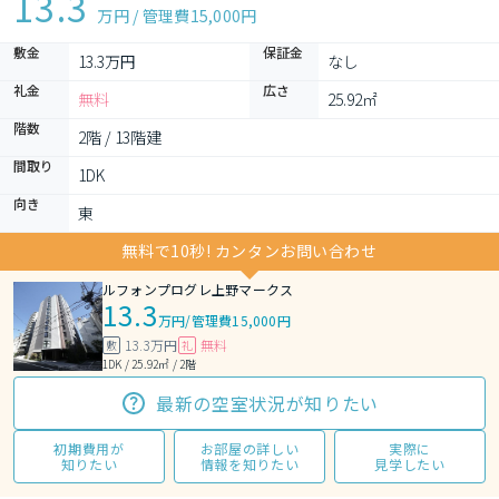
13.3
万円 / 管理費
15,000円
敷金
保証金
13.3万円
なし
礼金
広さ
無料
25.92㎡
階数
2階 / 13階建
間取り
1DK 
向き
東
無料で10秒! カンタンお問い合わせ
ルフォンプログレ上野マークス
13.3
万円
/
管理費15,000円
13.3万円
無料
敷
礼
1DK / 25.92㎡ / 2階
最新の空室状況が知りたい
初期費用が
お部屋の詳しい
実際に
知りたい
情報を知りたい
見学したい