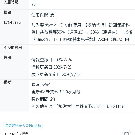
入居時期
即
損保
住宅保険: 要
保証代行人
加入要 会社名: その他 費用: 【収納代行】初回保証料
賃料共益費等50％（連保無）、30％（連保有）、以後
1年毎25％ 月々口座振替事務手数料220円（税込）円
その他費用
-
情報
情報登録日:
2026/7/24
情報更新日:
2026/7/23
次回更新予定日:
2026/8/12
備考
現況: 空家

更新料: 新賃料の1.0ヶ月分

契約期間: 2年

その他交通: 「都営大江戸線 新御徒町」 徒歩11分
この建物からのPick Up
1DK/2階