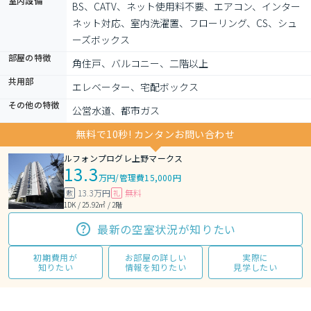
室内設備
BS、CATV、ネット使用料不要、エアコン、インター
ネット対応、室内洗濯置、フローリング、CS、シュ
ーズボックス
部屋の特徴
角住戸、バルコニー、二階以上
共用部
エレベーター、宅配ボックス
その他の特徴
公営水道、都市ガス
無料で10秒! カンタンお問い合わせ
ルフォンプログレ上野マークス
13.3
万円
/
管理費15,000円
13.3万円
無料
敷
礼
1DK / 25.92㎡ / 2階
最新の空室状況が知りたい
初期費用が
お部屋の詳しい
実際に
知りたい
情報を知りたい
見学したい