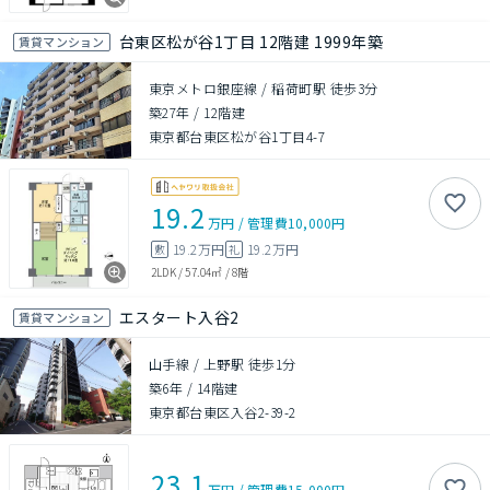
台東区松が谷1丁目 12階建 1999年築
賃貸マンション
東京メトロ銀座線 / 稲荷町駅 徒歩3分
築27年
/
12階建
東京都台東区松が谷1丁目4-7
19.2
万円
/
管理費
10,000円
19.2万円
19.2万円
敷
礼
2LDK
/
57.04㎡
/
8階
エスタート入谷2
賃貸マンション
山手線 / 上野駅 徒歩1分
築6年
/
14階建
東京都台東区入谷2-39-2
23.1
万円
/
管理費
15,000円