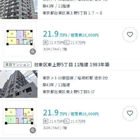
築43年
/
11階建
東京都台東区東上野5丁目１７－８
21.9
万円
/
管理費
10,000円
21.9万円
21.9万円
敷
礼
3LDK
/
54㎡
/
7階
台東区東上野5丁目 11階建 1983年築
賃貸マンション
東京メトロ銀座線 / 稲荷町駅 徒歩3分
築43年
/
11階建
東京都台東区東上野5丁目8-17
21.9
万円
/
管理費
10,000円
21.9万円
21.9万円
敷
礼
3LDK
/
54㎡
/
7階