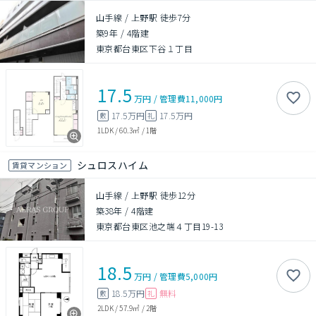
山手線 / 上野駅 徒歩7分
築9年
/
4階建
東京都台東区下谷１丁目
17.5
万円
/
管理費
11,000円
17.5万円
17.5万円
敷
礼
1LDK
/
60.3㎡
/
1階
シュロスハイム
賃貸マンション
山手線 / 上野駅 徒歩12分
築38年
/
4階建
東京都台東区池之端４丁目19-13
18.5
万円
/
管理費
5,000円
18.5万円
無料
敷
礼
2LDK
/
57.9㎡
/
2階