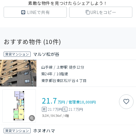
素敵な物件を見つけたらシェアしよう！
LINEで共有
URLをコピー
おすすめ物件 (
10
件)
マルソ松が谷
賃貸マンション
山手線 / 上野駅 徒歩12分
築24年
/
10階建
東京都台東区松が谷４丁目
21.7
万円
/
管理費
10,000円
21.7万円
21.7万円
敷
礼
3LDK
/
84.54㎡
/
4階
ホヌオハマ
賃貸マンション