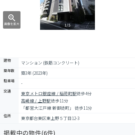
画像を拡大
1/5
建物
マンション (鉄筋コンクリート)
築年数
築3年 (2023年)
駐車場
-
交通
東京メトロ銀座線 / 稲荷町駅
徒歩4分
高崎線 / 上野駅
徒歩11分
「都営大江戸線 新御徒町」 徒歩11分
住所
東京都台東区東上野５丁目12-3
掲載中の物件(
6
件)