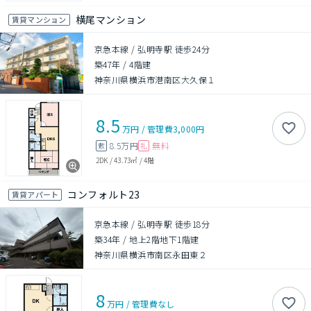
横尾マンション
賃貸マンション
京急本線 / 弘明寺駅 徒歩24分
築47年
/
4階建
神奈川県横浜市港南区大久保１
8.5
万円
/
管理費
3,000円
8.5万円
無料
敷
礼
2DK
/
43.73㎡
/
4階
コンフォルト23
賃貸アパート
京急本線 / 弘明寺駅 徒歩18分
築34年
/
地上2階地下1階建
神奈川県横浜市南区永田東２
8
万円
/
管理費
なし