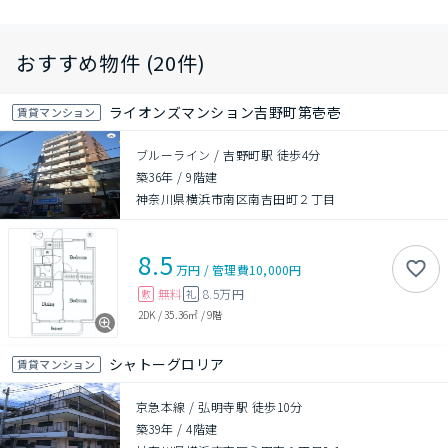
おすすめ物件 (20件)
ライオンズマンション吉野町第壱壱
賃貸マンション
ブルーライン / 吉野町駅 徒歩4分
築36年
/
9階建
神奈川県横浜市南区南吉田町２丁目
8.5
万円
/
管理費
10,000円
無料
8.5万円
敷
礼
2DK
/
35.36㎡
/
9階
シャトーグロリア
賃貸マンション
京急本線 / 弘明寺駅 徒歩10分
築39年
/
4階建