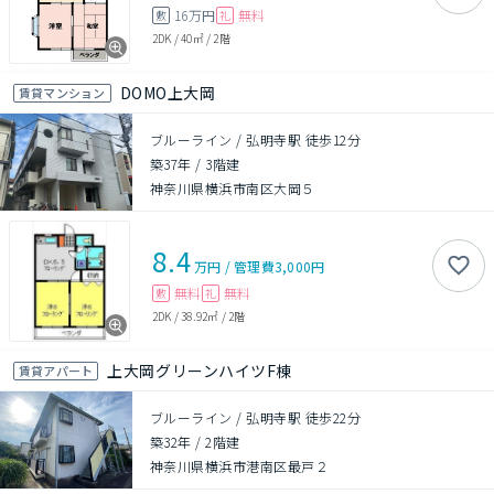
16万円
無料
敷
礼
2DK
/
40㎡
/
2階
DOMO上大岡
賃貸マンション
ブルーライン / 弘明寺駅 徒歩12分
築37年
/
3階建
神奈川県横浜市南区大岡５
8.4
万円
/
管理費
3,000円
無料
無料
敷
礼
2DK
/
38.92㎡
/
2階
上大岡グリーンハイツF棟
賃貸アパート
ブルーライン / 弘明寺駅 徒歩22分
築32年
/
2階建
神奈川県横浜市港南区最戸２