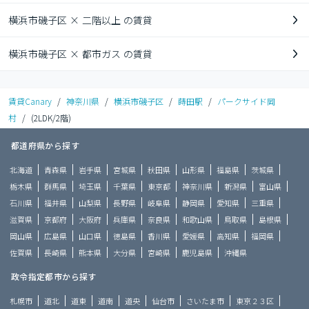
横浜市磯子区 × 二階以上 の賃貸
横浜市磯子区 × 都市ガス の賃貸
賃貸Canary
/
神奈川県
/
横浜市磯子区
/
蒔田駅
/
パークサイド岡
村
/
(2LDK/2階)
都道府県から探す
北海道
青森県
岩手県
宮城県
秋田県
山形県
福島県
茨城県
栃木県
群馬県
埼玉県
千葉県
東京都
神奈川県
新潟県
富山県
石川県
福井県
山梨県
長野県
岐阜県
静岡県
愛知県
三重県
滋賀県
京都府
大阪府
兵庫県
奈良県
和歌山県
鳥取県
島根県
岡山県
広島県
山口県
徳島県
香川県
愛媛県
高知県
福岡県
佐賀県
長崎県
熊本県
大分県
宮崎県
鹿児島県
沖縄県
政令指定都市から探す
札幌市
道北
道東
道南
道央
仙台市
さいたま市
東京２３区