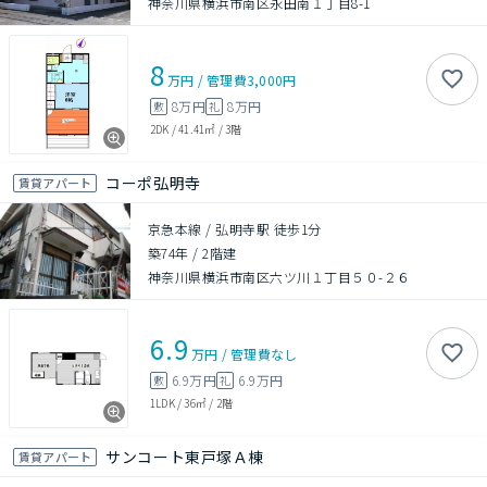
神奈川県横浜市南区永田南１丁目8-1
8
万円
/
管理費
3,000円
8万円
8万円
敷
礼
2DK
/
41.41㎡
/
3階
コーポ弘明寺
賃貸アパート
京急本線 / 弘明寺駅 徒歩1分
築74年
/
2階建
神奈川県横浜市南区六ツ川１丁目５０-２６
6.9
万円
/
管理費
なし
6.9万円
6.9万円
敷
礼
1LDK
/
36㎡
/
2階
サンコート東戸塚Ａ棟
賃貸アパート