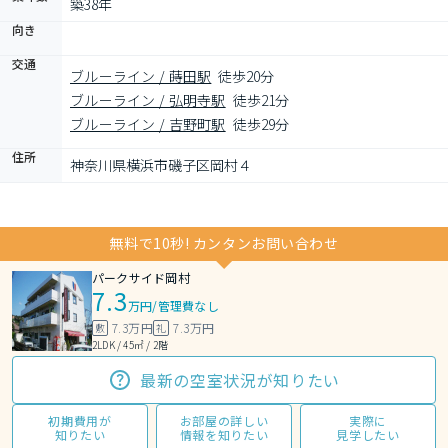
築38年
向き
交通
ブルーライン / 蒔田駅
徒歩20分
ブルーライン / 弘明寺駅
徒歩21分
ブルーライン / 吉野町駅
徒歩29分
住所
神奈川県横浜市磯子区岡村４
無料で10秒! カンタンお問い合わせ
パークサイド岡村
7.3
万円
/
管理費なし
7.3万円
7.3万円
敷
礼
2LDK / 45㎡ / 2階
最新の空室状況が知りたい
初期費用が
お部屋の詳しい
実際に
知りたい
情報を知りたい
見学したい