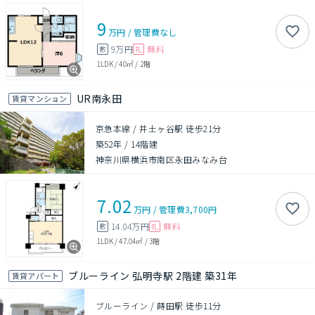
9
万円
/
管理費
なし
9万円
無料
敷
礼
1LDK
/
40㎡
/
2階
UR南永田
賃貸マンション
京急本線 / 井土ヶ谷駅 徒歩21分
築52年
/
14階建
神奈川県横浜市南区永田みなみ台
7.02
万円
/
管理費
3,700円
14.04万円
無料
敷
礼
1LDK
/
47.04㎡
/
3階
ブルーライン 弘明寺駅 2階建 築31年
賃貸アパート
ブルーライン / 蒔田駅 徒歩11分