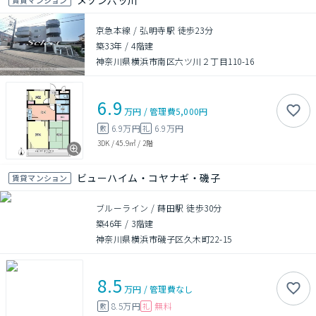
メゾン六ッ川
京急本線 / 弘明寺駅 徒歩23分
築33年
/
4階建
神奈川県横浜市南区六ツ川２丁目110-16
6.9
万円
/
管理費
5,000円
6.9万円
6.9万円
敷
礼
3DK
/
45.9㎡
/
2階
ビューハイム・コヤナギ・磯子
賃貸マンション
ブルーライン / 蒔田駅 徒歩30分
築46年
/
3階建
神奈川県横浜市磯子区久木町22-15
8.5
万円
/
管理費
なし
8.5万円
無料
敷
礼