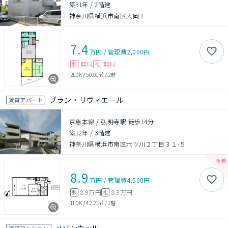
築31年
/
2階建
神奈川県横浜市南区大岡１
7.4
万円
/
管理費
2,000円
無料
無料
敷
礼
2LDK
/
50.01㎡
/
2階
ブラン・リヴィエール
賃貸アパート
京急本線 / 弘明寺駅 徒歩14分
築12年
/
3階建
神奈川県横浜市南区六ツ川２丁目３１-５
8.9
万円
/
管理費
4,500円
8.9万円
8.9万円
敷
礼
1LDK
/
42.21㎡
/
2階
賃貸マンション