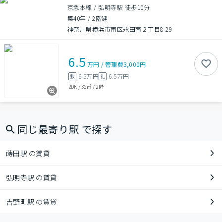
京急本線 / 弘明寺駅 徒歩10分
築40年
/
2階建
神奈川県横浜市南区永田南２丁目8-29
6.5
万円
/
管理費
3,000円
6.5万円
6.5万円
敷
礼
2DK
/
35㎡
/
2階
同じ最寄り駅 で探す
蒔田駅 の賃貸
弘明寺駅 の賃貸
吉野町駅 の賃貸