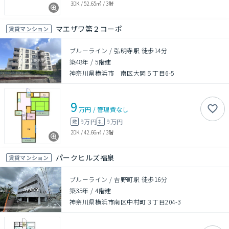
3DK
/
52.65㎡
/
3階
マエザワ第２コーポ
賃貸マンション
ブルーライン / 弘明寺駅 徒歩14分
築48年
/
5階建
神奈川県横浜市 南区大岡５丁目6-5
9
万円
/
管理費
なし
9万円
9万円
敷
礼
2DK
/
42.66㎡
/
3階
パークヒルズ福泉
賃貸マンション
ブルーライン / 吉野町駅 徒歩16分
築35年
/
4階建
神奈川県横浜市南区中村町３丁目204-3