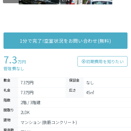
1分で完了!空室状況をお問い合わせ(無料)
7.3
初期費用を知りたい
万円
管理費なし
敷金
保証金
7.3万円
なし
礼金
広さ
7.3万円
45㎡
階数
2階 / 3階建
間取り
2LDK
建物
マンション (鉄筋コンクリート)
築年数