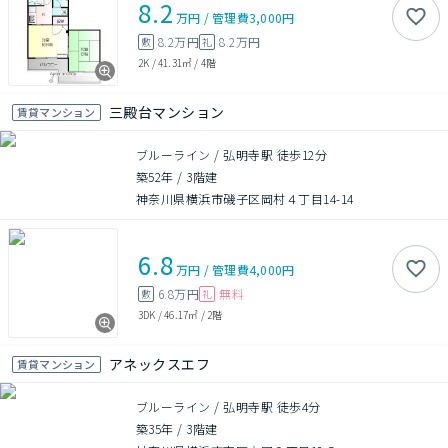
8.2
万円
/
管理費
3,000円
8.2万円
8.2万円
敷
礼
2K
/
41.31㎡
/
4階
三殿台マンション
賃貸マンション
ブルーライン / 弘明寺駅 徒歩12分
築52年
/
3階建
神奈川県横浜市磯子区岡村４丁目14-14
6.8
万円
/
管理費
4,000円
6.8万円
無料
敷
礼
3DK
/
46.17㎡
/
2階
アネックスエフ
賃貸マンション
ブルーライン / 弘明寺駅 徒歩4分
築35年
/
3階建