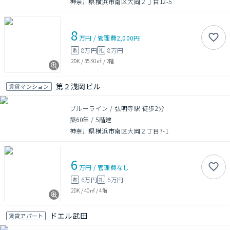
神奈川県横浜市南区大岡２丁目12-5
8
万円
/
管理費
2,000円
8万円
8万円
敷
礼
2DK
/
35.91㎡
/
2階
第２浅岡ビル
賃貸マンション
ブルーライン / 弘明寺駅 徒歩2分
築60年
/
5階建
神奈川県横浜市南区大岡２丁目7-1
6
万円
/
管理費
なし
6万円
6万円
敷
礼
2DK
/
40㎡
/
4階
ドエル武田
賃貸アパート