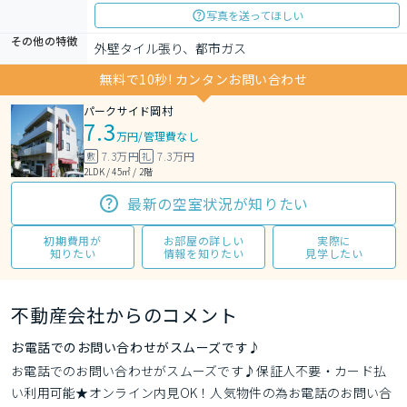
写真を送ってほしい
その他の特徴
外壁タイル張り、都市ガス
無料で10秒! カンタンお問い合わせ
パークサイド岡村
7.3
万円
/
管理費なし
7.3万円
7.3万円
敷
礼
2LDK / 45㎡ / 2階
最新の空室状況が知りたい
初期費用が
お部屋の詳しい
実際に
知りたい
情報を知りたい
見学したい
不動産会社からのコメント
お電話でのお問い合わせがスムーズです♪
お電話でのお問い合わせがスムーズです♪保証人不要・カード払
い利用可能★オンライン内見OK！人気物件の為お電話のお問い合