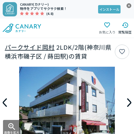
CANARY(カナリー)
物件をアプリでサクサク検索！
インストール
(4.8)
お気に入り
閲覧履歴
パークサイド岡村
2LDK/2階(神奈川県
横浜市磯子区 / 蒔田駅)の賃貸
画像を拡大
1/14