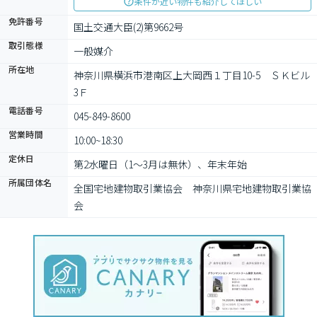
条件が近い物件も紹介してほしい
免許番号
国土交通大臣(2)第9662号
取引態様
一般媒介
所在地
神奈川県横浜市港南区上大岡西１丁目10-5　ＳＫビル
3Ｆ
電話番号
045-849-8600
営業時間
10:00~18:30
定休日
第2水曜日（1～3月は無休）、年末年始
所属団体名
全国宅地建物取引業協会　神奈川県宅地建物取引業協
会