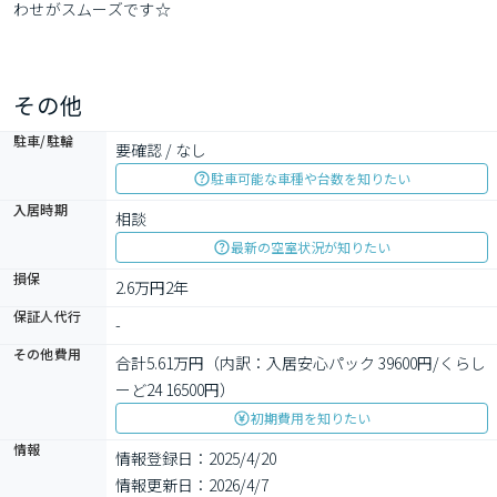
わせがスムーズです☆
その他
駐車/駐輪
要確認 / なし
駐車可能な車種や台数を知りたい
入居時期
相談
最新の空室状況が知りたい
損保
2.6万円2年
保証人代行
-
その他費用
合計5.61万円（内訳：入居安心パック 39600円/くらし
ーど24 16500円）
初期費用を知りたい
情報
情報登録日：2025/4/20
情報更新日：2026/4/7