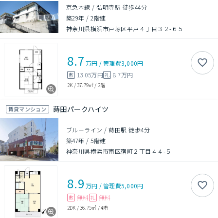
京急本線 / 弘明寺駅 徒歩44分
築29年
/
2階建
神奈川県横浜市戸塚区平戸４丁目３２-６５
8.7
万円
/
管理費
3,000円
13.05万円
8.7万円
敷
礼
2K
/
37.79㎡
/
2階
蒔田パークハイツ
賃貸マンション
ブルーライン / 蒔田駅 徒歩4分
築47年
/
5階建
神奈川県横浜市南区宿町２丁目４４-５
8.9
万円
/
管理費
5,000円
無料
無料
敷
礼
2DK
/
36.75㎡
/
4階