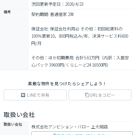
次回更新予定日：2026/4/23
備考
契約期間: 普通借家 2年

保証会社: 保証会社利用必 その他：初回総賃料の
100％更新10，800円税込み/年、決済サービス料600
円/月

その他：ほか初期費用: 合計5.61万円（内訳：入居安
心パック 39600円/くらしーど24 16500円）
素敵な物件を見つけたらシェアしよう！
LINEで共有
URLをコピー
取扱い会社
取扱い会社
株式会社アンビション・バロー 上大岡店