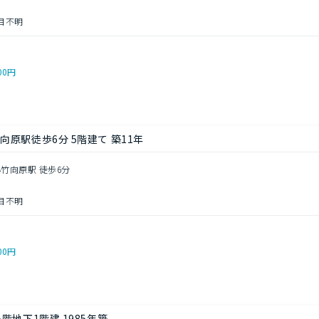
目不明
00円
向原駅徒歩6分 5階建て 築11年
小竹向原駅 徒歩6分
目不明
00円
階地下1階建 1985年築