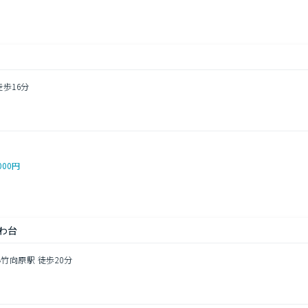
徒歩16分
000円
わ台
小竹向原駅 徒歩20分