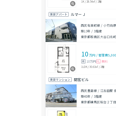
1K
/
28.54㎡
/
2階
ルマーＪ
賃貸アパート
西武有楽町線 / 小竹向原
築13年
/
3階建
東京都板橋区大谷口北町9
10
万円
/
管理費
5,00
10万円
無料
敷
礼
1LDK
/
30.63㎡
/
2階
間宮ビル
賃貸マンション
西武豊島線 / 江古田駅 
築48年
/
3階建
東京都練馬区桜台２丁目5