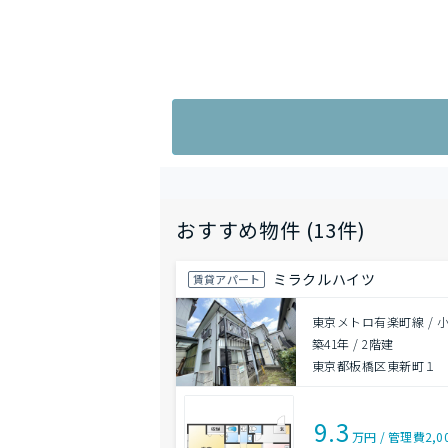
おすすめ物件 (13件)
ミラクルハイツ
賃貸アパート
東京メトロ有楽町線 / 
築41年
/
2階建
東京都板橋区東新町１
9.3
万円
/
管理費
2,0