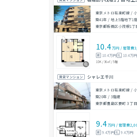
東京メトロ有楽町線 / 
築41年
/
地上5階地下1
東京都板橋区小茂根1丁
10.4
万円
/
管理費
3
10.4万円
10.4万
敷
礼
1DK
/
36㎡
/
5階
シャレエ千川
賃貸マンション
東京メトロ有楽町線 / 
築20年
/
3階建
東京都豊島区要町３丁目
9.4
万円
/
管理費
2,0
9.4万円
9.4万円
敷
礼