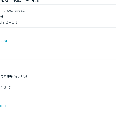
小竹向原駅 徒歩4分
階建
目３２ー１６
,000円
円
小竹向原駅 徒歩13分
１３-７
00円