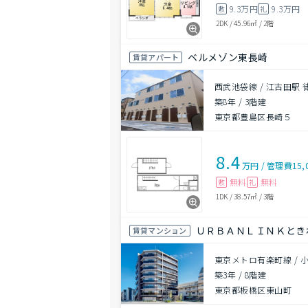
9.3万円
9.3万円
敷
礼
2DK
/
45.96㎡
/
2階
ベルメゾン東長崎
賃貸アパート
西武池袋線 / 江古田駅 
築8年
/
3階建
東京都豊島区長崎５
8.4
万円
/
管理費
15,
無料
無料
敷
礼
1DK
/
38.57㎡
/
3階
ＵＲＢＡＮＬＩＮＫとき
賃貸マンション
東京メトロ有楽町線 / 
築3年
/
8階建
東京都板橋区東山町