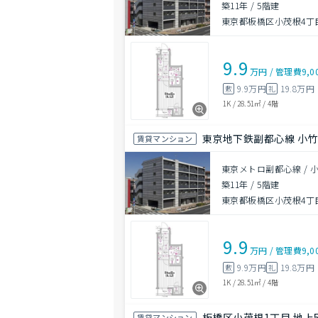
築11年
/
5階建
東京都板橋区小茂根4丁
9.9
万円
/
管理費
9,0
9.9万円
19.8万円
敷
礼
1K
/
28.51㎡
/
4階
東京地下鉄副都心線 小竹
賃貸マンション
東京メトロ副都心線 / 
築11年
/
5階建
東京都板橋区小茂根4丁
9.9
万円
/
管理費
9,0
9.9万円
19.8万円
敷
礼
1K
/
28.51㎡
/
4階
板橋区小茂根1丁目 地上5
賃貸マンション