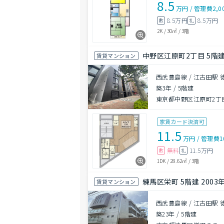
8.5
万円
/
管理費
2,0
8.5万円
8.5万円
敷
礼
2K
/
30㎡
/
3階
中野区江原町2丁目 5階建 
賃貸マンション
西武豊島線 / 江古田駅 
築3年
/
5階建
東京都中野区江原町2丁目
家賃カード決済可
11.5
万円
/
管理費
1
無料
11.5万円
敷
礼
1DK
/
28.62㎡
/
3階
練馬区栄町 5階建 2003
賃貸マンション
西武豊島線 / 江古田駅 
築23年
/
5階建