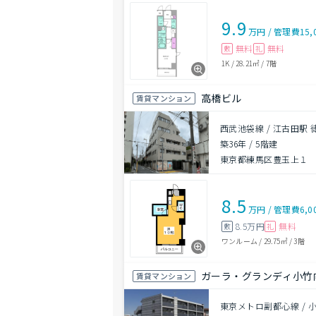
9.9
万円
/
管理費
15,
無料
無料
敷
礼
1K
/
28.21㎡
/
7階
高橋ビル
賃貸マンション
西武池袋線 / 江古田駅 
築36年
/
5階建
東京都練馬区豊玉上１
8.5
万円
/
管理費
6,0
8.5万円
無料
敷
礼
ワンルーム
/
29.75㎡
/
3階
ガーラ・グランディ小竹
賃貸マンション
東京メトロ副都心線 / 