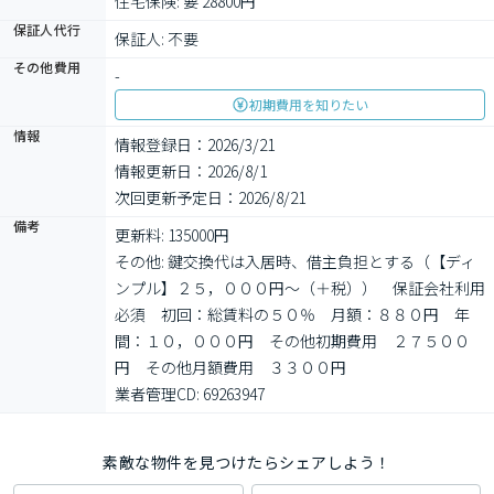
住宅保険: 要 28800円
保証人代行
保証人: 不要
その他費用
-
初期費用を知りたい
情報
情報登録日：2026/3/21
情報更新日：2026/8/1
次回更新予定日：2026/8/21
備考
更新料: 135000円

その他: 鍵交換代は入居時、借主負担とする（【ディ
ンプル】２５，０００円～（＋税））　保証会社利用
必須　初回：総賃料の５０％　月額：８８０円　年
間：１０，０００円　その他初期費用　２７５００
円　その他月額費用　３３００円

業者管理CD: 69263947
素敵な物件を見つけたらシェアしよう！