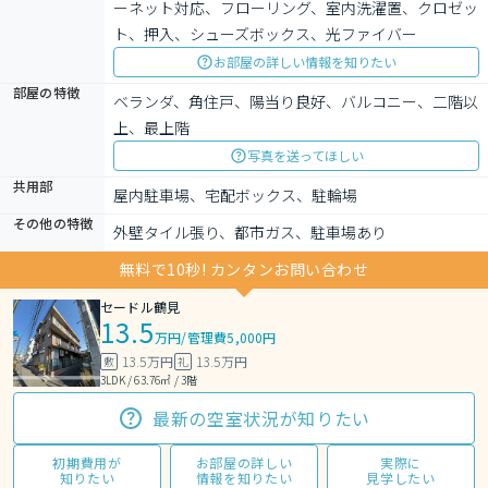
ーネット対応、フローリング、室内洗濯置、クロゼッ
ト、押入、シューズボックス、光ファイバー
お部屋の詳しい情報を知りたい
部屋の特徴
ベランダ、角住戸、陽当り良好、バルコニー、二階以
上、最上階
写真を送ってほしい
共用部
屋内駐車場、宅配ボックス、駐輪場
その他の特徴
外壁タイル張り、都市ガス、駐車場あり
無料で10秒! カンタンお問い合わせ
セードル鶴見
13.5
万円
/
管理費5,000円
13.5万円
13.5万円
敷
礼
3LDK / 63.76㎡ / 3階
最新の空室状況が知りたい
初期費用が
お部屋の詳しい
実際に
知りたい
情報を知りたい
見学したい