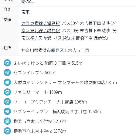
築26年
向き
南東
交通
東急東横線 / 綱島駅
バス10分 末吉橋下車 徒歩1分
京浜東北線 / 鶴見駅
バス10分 末吉橋下車 徒歩1分
南武線 / 矢向駅
バス14分 末吉橋下車 徒歩5分
住所
神奈川県横浜市鶴見区上末吉５丁目
まいばすけっと 駒岡３丁目店 515m
セブンイレブン 600m
大型コインランドリー マンマチャオ鶴見駒岡店 631m
ファミリーマート 1009m
ユーコープミアクチーナ末吉店 1067m
セブン－イレブン 横浜駒岡３丁目店 1250m
横浜市立末吉小学校 1216m
横浜市立末吉中学校 1378m