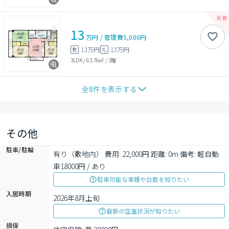
13
万円
/
管理費
5,000円
13万円
13万円
敷
礼
3LDK
/
63.76㎡
/
3階
全
8
件を表示する
その他
駐車/駐輪
有り（敷地内） 費用: 22,000円 距離: 0m 備考: 軽自動
車18000円 / あり
駐車可能な車種や台数を知りたい
入居時期
2026年8月上旬
最新の空室状況が知りたい
損保