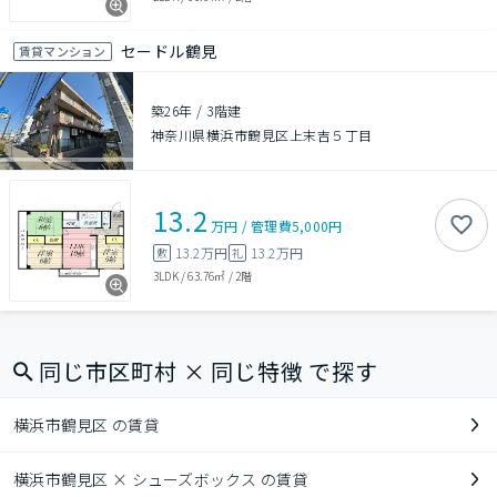
セードル鶴見
賃貸マンション
築26年
/
3階建
神奈川県横浜市鶴見区上末吉５丁目
13.2
万円
/
管理費
5,000円
13.2万円
13.2万円
敷
礼
3LDK
/
63.76㎡
/
2階
同じ市区町村 × 同じ特徴 で探す
横浜市鶴見区 の賃貸
横浜市鶴見区 × シューズボックス の賃貸