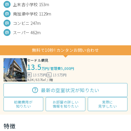
上末吉小学校 153m
南加瀬中学校 1129m
コンビニ 247m
スーパー 462m
無料で10秒! カンタンお問い合わせ
セードル鶴見
13.5
万円
/
管理費5,000円
13.5万円
13.5万円
敷
礼
3LDK / 63.76㎡ / 3階
最新の空室状況が知りたい
初期費用が
お部屋の詳しい
実際に
知りたい
情報を知りたい
見学したい
特徴