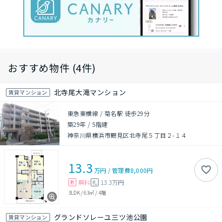
おすすめ物件 (4件)
北寺尾大滝マンション
賃貸マンション
東急東横線 / 菊名駅 徒歩29分
築29年
/
5階建
神奈川県横浜市鶴見区北寺尾５丁目２-１４
13.3
万円
/
管理費
8,000円
無料
13.3万円
敷
礼
3LDK
/
63㎡
/
4階
グランドソレーユ三ツ池公園
賃貸マンション