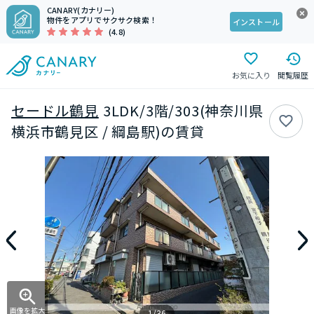
CANARY(カナリー)
物件をアプリでサクサク検索！
インストール
(4.8)
お気に入り
閲覧履歴
セードル鶴見
3LDK/3階/303(神奈川県
横浜市鶴見区 / 綱島駅)の賃貸
画像を拡大
1/36