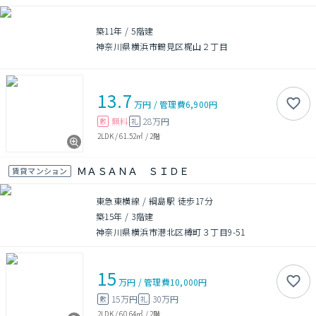
築11年
/
5階建
神奈川県横浜市鶴見区梶山２丁目
13.7
万円
/
管理費
6,900円
無料
28万円
敷
礼
2LDK
/
61.52㎡
/
2階
ＭＡＳＡＮＡ ＳＩＤＥ
賃貸マンション
東急東横線 / 綱島駅 徒歩17分
築15年
/
3階建
神奈川県横浜市港北区樽町３丁目9-51
15
万円
/
管理費
10,000円
15万円
30万円
敷
礼
2LDK
/
60.64㎡
/
2階