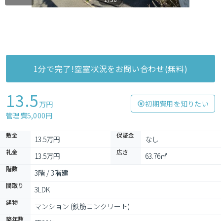
1分で完了!空室状況をお問い合わせ(無料)
13.5
初期費用を知りたい
万円
管理費5,000円
敷金
保証金
13.5万円
なし
礼金
広さ
13.5万円
63.76㎡
階数
3階 / 3階建
間取り
3LDK
建物
マンション (鉄筋コンクリート)
築年数