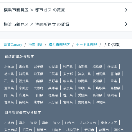
横浜市鶴見区 × 都市ガス の賃貸
横浜市鶴見区 × 洗面所独立 の賃貸
賃貸Canary
/
神奈川県
/
横浜市鶴見区
/
セードル鶴見
/
(3LDK/3階)
都道府県から探す
北海道
青森県
岩手県
宮城県
秋田県
山形県
福島県
茨城県
栃木県
群馬県
埼玉県
千葉県
東京都
神奈川県
新潟県
富山県
石川県
福井県
山梨県
長野県
岐阜県
静岡県
愛知県
三重県
滋賀県
京都府
大阪府
兵庫県
奈良県
和歌山県
鳥取県
島根県
岡山県
広島県
山口県
徳島県
香川県
愛媛県
高知県
福岡県
佐賀県
長崎県
熊本県
大分県
宮崎県
鹿児島県
沖縄県
政令指定都市から探す
札幌市
道北
道東
道南
道央
仙台市
さいたま市
東京２３区
東京市部
千葉市
横浜市
川崎市
相模原市
新潟市
静岡市
浜松市