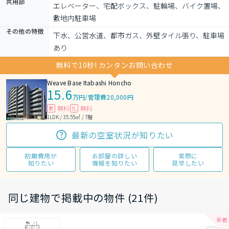
共用部
エレベーター、宅配ボックス、駐輪場、バイク置場、
敷地内駐車場
その他の特徴
下水、公営水道、都市ガス、外壁タイル張り、駐車場
あり
無料で10秒! カンタンお問い合わせ
Weave Base Itabashi Honcho
15.6
万円
/
管理費20,000円
無料
無料
敷
礼
1LDK / 35.55㎡ / 7階
最新の空室状況が知りたい
初期費用が
お部屋の詳しい
実際に
知りたい
情報を知りたい
見学したい
同じ建物で掲載中の物件 (21件)