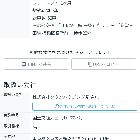
フリーレント: 1ヶ月

契約期間: 2年

総戸数: 62戸

その他交通: 「ＪＲ埼京線 十条」 徒歩21分 「都営三
田線 板橋区役所前」 徒歩22分
素敵な物件を見つけたらシェアしよう！
LINEで共有
URLをコピー
取扱い会社
取扱い会社
株式会社タウンハウジング 駒込店
条件が近い物件も紹介してほしい
免許番号
国土交通大臣（1）9926号
取引態様
仲介
所在地
東京都文京区本駒込6-15-2 山口ビル1階