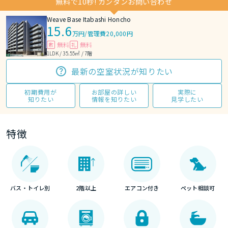
無料で10秒! カンタンお問い合わせ
Weave Base Itabashi Honcho
15.6
万円
/
管理費20,000円
無料
無料
敷
礼
1LDK / 35.55㎡ / 7階
最新の空室状況が知りたい
初期費用が
お部屋の詳しい
実際に
知りたい
情報を知りたい
見学したい
特徴
バス・トイレ別
2階以上
エアコン付き
ペット相談可