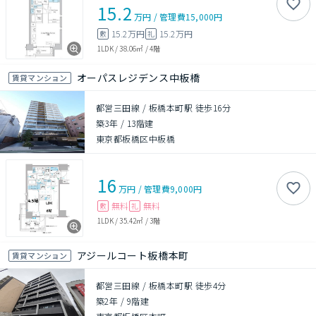
15.2
万円
/
管理費
15,000円
15.2万円
15.2万円
敷
礼
1LDK
/
38.06㎡
/
4階
オーパスレジデンス中板橋
賃貸マンション
都営三田線 / 板橋本町駅 徒歩16分
築3年
/
13階建
東京都板橋区中板橋
16
万円
/
管理費
9,000円
無料
無料
敷
礼
1LDK
/
35.42㎡
/
3階
アジールコート板橋本町
賃貸マンション
都営三田線 / 板橋本町駅 徒歩4分
築2年
/
9階建