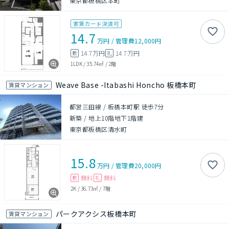
東京都板橋区本町
家賃カード決済可
14.7
万円
/
管理費
12,000円
14.7万円
14.7万円
敷
礼
1LDK
/
35.74㎡
/
2階
Weave Base -Itabashi Honcho 板橋本町
賃貸マンション
都営三田線 / 板橋本町駅 徒歩7分
新築
/
地上10階地下1階建
東京都板橋区清水町
15.8
万円
/
管理費
20,000円
無料
無料
敷
礼
2K
/
36.73㎡
/
7階
パークアクシス板橋本町
賃貸マンション