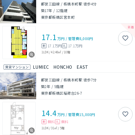
都営三田線 / 板橋本町駅 徒歩4分
築17年
/
12階建
東京都板橋区宮本町
17.1
万円
/
管理費
8,000円
17.1万円
17.1万円
敷
礼
1LDK
/
42.48㎡
/
10階
LUMIEC HONCHO EAST
賃貸マンション
都営三田線 / 板橋本町駅 徒歩7分
築2年
/
5階建
東京都板橋区稲荷台26-7
14.4
万円
/
管理費
15,000円
無料
無料
敷
礼
1LDK
/
31㎡
/
5階