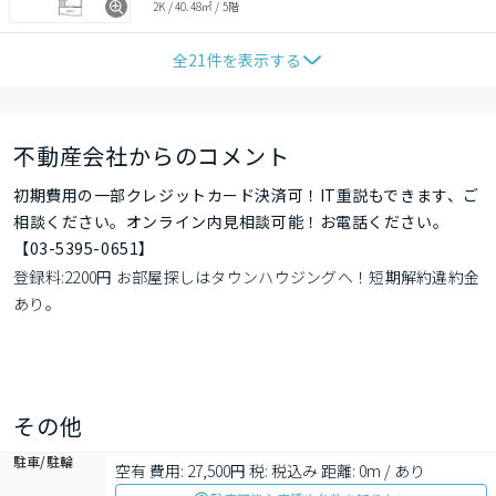
2K
/
40.48㎡
/
5階
全
21
件を表示する
不動産会社からのコメント
初期費用の一部クレジットカード決済可！IT重説もできます、ご
相談ください。オンライン内見相談可能！お電話ください。
【03-5395-0651】
登録料:2200円 お部屋探しはタウンハウジングへ！短期解約違約金
あり。
その他
駐車/駐輪
空有 費用: 27,500円 税: 税込み 距離: 0m / あり