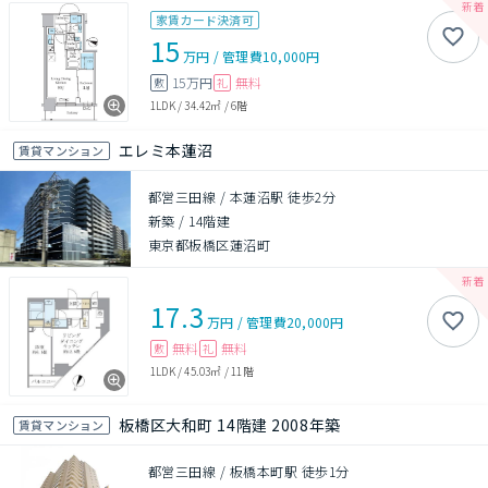
家賃カード決済可
15
万円
/
管理費
10,000円
15万円
無料
敷
礼
1LDK
/
34.42㎡
/
6階
エレミ本蓮沼
賃貸マンション
都営三田線 / 本蓮沼駅 徒歩2分
新築
/
14階建
東京都板橋区蓮沼町
17.3
万円
/
管理費
20,000円
無料
無料
敷
礼
1LDK
/
45.03㎡
/
11階
板橋区大和町 14階建 2008年築
賃貸マンション
都営三田線 / 板橋本町駅 徒歩1分