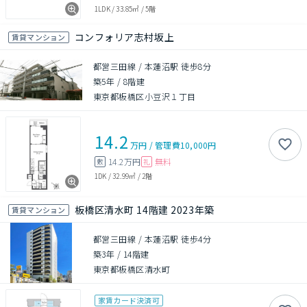
1LDK
/
33.85㎡
/
5階
コンフォリア志村坂上
賃貸マンション
都営三田線 / 本蓮沼駅 徒歩8分
築5年
/
8階建
東京都板橋区小豆沢１丁目
14.2
万円
/
管理費
10,000円
14.2万円
無料
敷
礼
1DK
/
32.99㎡
/
2階
板橋区清水町 14階建 2023年築
賃貸マンション
都営三田線 / 本蓮沼駅 徒歩4分
築3年
/
14階建
東京都板橋区清水町
家賃カード決済可