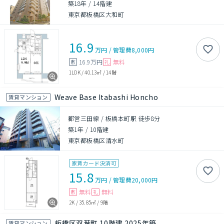
築18年
/
14階建
東京都板橋区大和町
16.9
万円
/
管理費
8,000円
16.9万円
無料
敷
礼
1LDK
/
40.13㎡
/
14階
Weave Base Itabashi Honcho
賃貸マンション
都営三田線 / 板橋本町駅 徒歩8分
築1年
/
10階建
東京都板橋区清水町
家賃カード決済可
15.8
万円
/
管理費
20,000円
無料
無料
敷
礼
2K
/
35.85㎡
/
9階
板橋区双葉町 10階建 2025年築
賃貸マンション