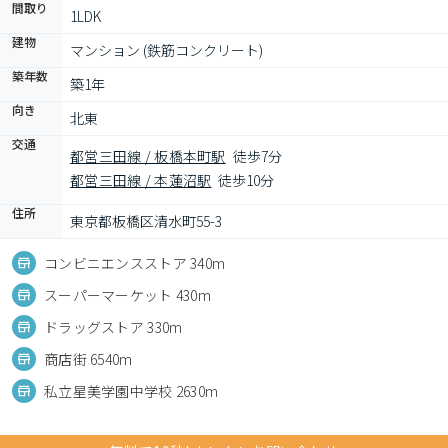
間取り
1LDK
建物
マンション (鉄筋コンクリート)
築年数
築1年
向き
北東
交通
都営三田線 / 板橋本町駅
徒歩7分
都営三田線 / 本蓮沼駅
徒歩10分
住所
東京都板橋区清水町55-3
コンビニエンスストア 340m
スーパーマーケット 430m
ドラッグストア 330m
商店街 6540m
私立星美学園中学校 2630m