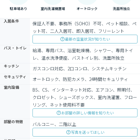
駐車場あり
室内洗濯機置場
オートロック
洗面所独立
入居条件
保証人不要、事務所（SOHO）不可、ペット相談、ペ
ット可、二人入居可、即入居可、フリーレント
最新の空室状況が知りたい
バス・トイレ
給湯、専用バス、浴室乾燥機、シャワー、専用トイ
レ、温水洗浄便座、バストイレ別、洗面所独立
キッチン
ガスコンロ対応、2口コンロ、システムキッチン
セキュリティ
オートロック、防犯カメラ、24時間セキュリティ
室内設備
BS、CS、インターネット対応、エアコン、照明付、
クロゼット、シューズボックス、室内洗濯置、フロー
リング、ネット使用料不要
お部屋の詳しい情報を知りたい
部屋の特徴
バルコニー、二階以上
写真を送ってほしい