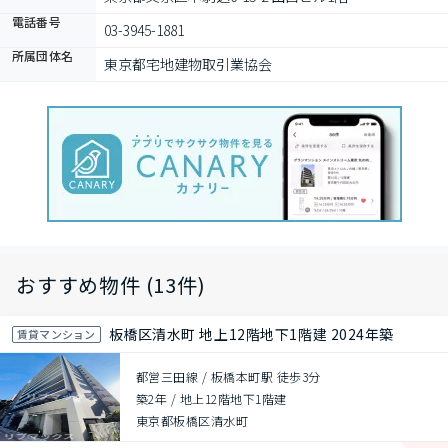
電話番号
03-3945-1881
所属団体名
東京都宅地建物取引業協会
おすすめ物件 (13件)
板橋区清水町 地上12階地下1階建 2024年築
賃貸マンション
都営三田線 / 板橋本町駅 徒歩3分
築2年
/
地上12階地下1階建
東京都板橋区清水町