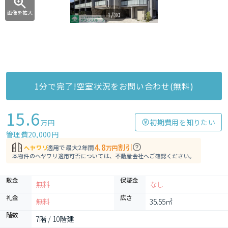
画像を拡大
1/30
1分で完了!空室状況をお問い合わせ(無料)
15.6
初期費用を知りたい
万円
管理費20,000円
4.8
割引
適用で最大2年間
万円
本物件のヘヤワリ適用可否については、不動産会社へご確認ください。
敷金
保証金
無料
なし
礼金
広さ
無料
35.55㎡
階数
7階 / 10階建