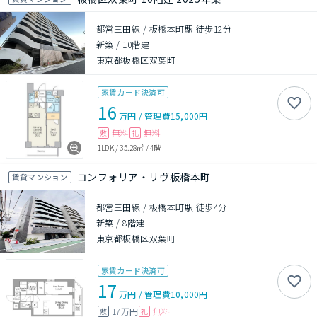
都営三田線 / 板橋本町駅 徒歩12分
新築
/
10階建
東京都板橋区双葉町
家賃カード決済可
16
万円
/
管理費
15,000円
無料
無料
敷
礼
1LDK
/
35.28㎡
/
4階
コンフォリア・リヴ板橋本町
賃貸マンション
都営三田線 / 板橋本町駅 徒歩4分
新築
/
8階建
東京都板橋区双葉町
家賃カード決済可
17
万円
/
管理費
10,000円
17万円
無料
敷
礼