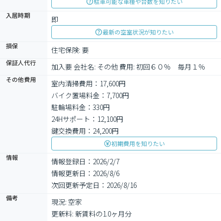
駐車可能な車種や台数を知りたい
入居時期
即
最新の空室状況が知りたい
損保
住宅保険: 要
保証人代行
加入要 会社名: その他 費用: 初回６０％　毎月１％
その他費用
室内清掃費用：17,600円
バイク置場料金：7,700円
駐輪場料金：330円
24Hサポート：12,100円
鍵交換費用：24,200円
初期費用を知りたい
情報
情報登録日：2026/2/7
情報更新日：2026/8/6
次回更新予定日：2026/8/16
備考
現況: 空家

更新料: 新賃料の1.0ヶ月分
