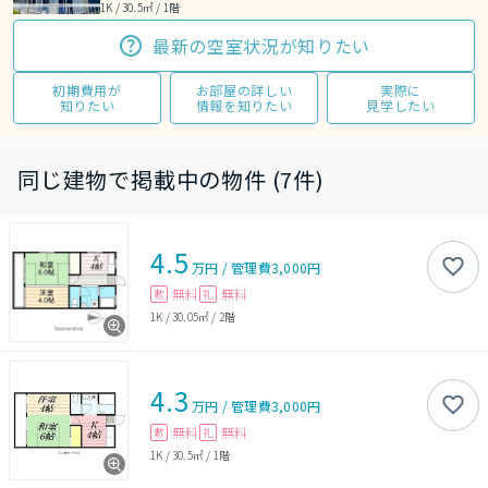
1K / 30.5㎡ / 1階
最新の空室状況が知りたい
初期費用が
お部屋の詳しい
実際に
知りたい
情報を知りたい
見学したい
同じ建物で掲載中の物件 (7件)
4.5
万円
/
管理費
3,000円
無料
無料
敷
礼
1K
/
30.05㎡
/
2階
4.3
万円
/
管理費
3,000円
無料
無料
敷
礼
1K
/
30.5㎡
/
1階