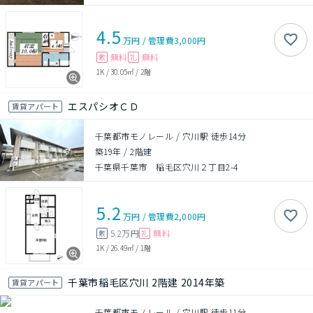
4.5
万円
/
管理費
3,000円
無料
無料
敷
礼
1K
/
30.05㎡
/
2階
エスパシオＣＤ
賃貸アパート
千葉都市モノレール / 穴川駅 徒歩14分
築19年
/
2階建
千葉県千葉市 稲毛区穴川２丁目2-4
5.2
万円
/
管理費
2,000円
5.2万円
無料
敷
礼
1K
/
26.49㎡
/
1階
千葉市稲毛区穴川 2階建 2014年築
賃貸アパート
千葉都市モノレール / 穴川駅 徒歩11分