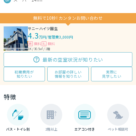
無料で10秒! カンタンお問い合わせ
サニーハイツ園生
4.3
万円
/
管理費3,000円
無料
無料
敷
礼
1K / 30.5㎡ / 1階
最新の空室状況が知りたい
初期費用が
お部屋の詳しい
実際に
知りたい
情報を知りたい
見学したい
特徴
バス・トイレ別
2階以上
エアコン付き
ペット相談可