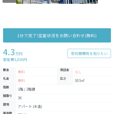
1分で完了!空室状況をお問い合わせ(無料)
4.3
初期費用を知りたい
万円
管理費3,000円
敷金
保証金
無料
なし
礼金
広さ
無料
30.5㎡
階数
1階 / 2階建
間取り
1K
建物
アパート (木造)
築年数