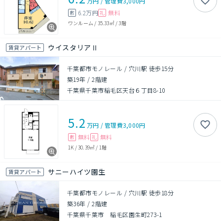
万円
/
管理費
3,000円
6.2万円
無料
敷
礼
ワンルーム
/
35.33㎡
/
3階
ウイスタリアⅡ
賃貸アパート
千葉都市モノレール / 穴川駅 徒歩15分
築19年
/
2階建
千葉県千葉市稲毛区天台６丁目8-10
5.2
万円
/
管理費
3,000円
無料
無料
敷
礼
1K
/
30.39㎡
/
1階
サニーハイツ園生
賃貸アパート
千葉都市モノレール / 穴川駅 徒歩18分
築36年
/
2階建
千葉県千葉市 稲毛区園生町273-1