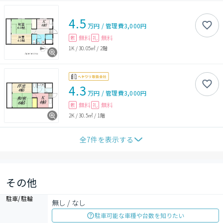
4.5
万円
/
管理費
3,000円
無料
無料
敷
礼
1K
/
30.05㎡
/
2階
4.3
万円
/
管理費
3,000円
無料
無料
敷
礼
2K
/
30.5㎡
/
1階
全
7
件を表示する
その他
駐車/駐輪
無し / なし
駐車可能な車種や台数を知りたい