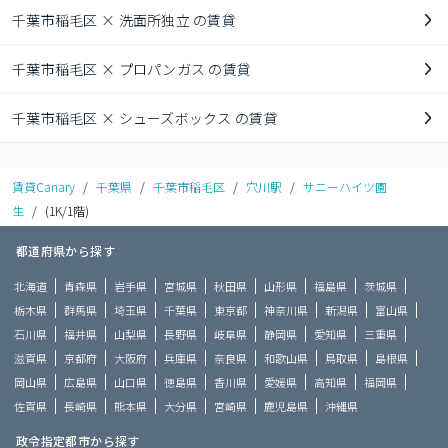
千葉市稲毛区 × 洗面所独立 の賃貸
千葉市稲毛区 × プロパンガス の賃貸
千葉市稲毛区 × シューズボックス の賃貸
賃貸Canary
/
千葉県
/
千葉市稲毛区
/
穴川駅
/
サニーハイツ園
生
/
(1K/1階)
都道府県から探す
北海道
青森県
岩手県
宮城県
秋田県
山形県
福島県
茨城県
栃木県
群馬県
埼玉県
千葉県
東京都
神奈川県
新潟県
富山県
石川県
福井県
山梨県
長野県
岐阜県
静岡県
愛知県
三重県
滋賀県
京都府
大阪府
兵庫県
奈良県
和歌山県
鳥取県
島根県
岡山県
広島県
山口県
徳島県
香川県
愛媛県
高知県
福岡県
佐賀県
長崎県
熊本県
大分県
宮崎県
鹿児島県
沖縄県
政令指定都市から探す