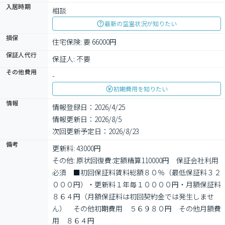
入居時期
相談
最新の空室状況が知りたい
損保
住宅保険: 要 66000円
保証人代行
保証人: 不要
その他費用
-
初期費用を知りたい
情報
情報登録日：2026/4/25
情報更新日：2026/8/5
次回更新予定日：2026/8/23
備考
更新料: 43000円

その他: 原状回復費:定額精算110000円　保証会社利用
必須　■初回保証料賃料総額８０％（最低保証料３２
０００円）・更新料１年毎１００００円・月額保証料
８６４円（月額保証料は初回契約金では発生しませ
ん）　その他初期費用　５６９８０円　その他月額費
用　８６４円
