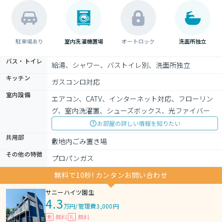
駐車場あり
室内洗濯機置場
オートロック
洗面所独立
バス・トイレ
給湯、シャワー、バストイレ別、洗面所独立
キッチン
ガスコンロ対応
室内設備
エアコン、CATV、インターネット対応、フローリン
グ、室内洗濯置、シューズボックス、光ファイバー
お部屋の詳しい情報を知りたい
共用部
敷地内ごみ置き場
その他の特徴
プロパンガス
無料で10秒! カンタンお問い合わせ
サニーハイツ園生
4.3
万円
/
管理費3,000円
無料
無料
敷
礼