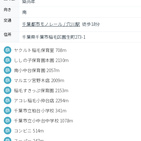
築36年
向き
南
交通
千葉都市モノレール / 穴川駅
徒歩18分
住所
千葉県千葉市稲毛区園生町273-1
ヤクルト稲毛保育室 708m
ししの子保育園本園 2130m
南小中台保育園 2057m
マルエツ宮野木店 2009m
稲毛すきっぷ保育園 2153m
アコレ稲毛小仲台店 2294m
千葉市立柏台小学校 341m
千葉市立小中台中学校 1078m
コンビニ 514m
スーパー 247m