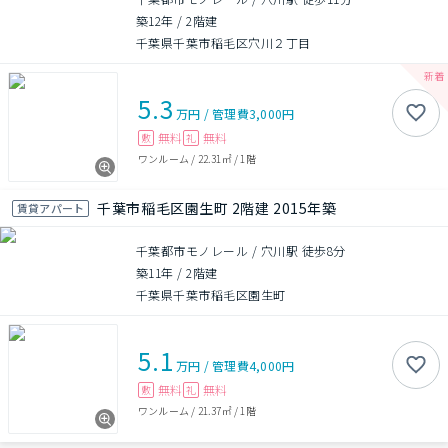
築12年
/
2階建
千葉県千葉市稲毛区穴川２丁目
5.3
万円
/
管理費
3,000円
無料
無料
敷
礼
ワンルーム
/
22.31㎡
/
1階
千葉市稲毛区園生町 2階建 2015年築
賃貸アパート
千葉都市モノレール / 穴川駅 徒歩8分
築11年
/
2階建
千葉県千葉市稲毛区園生町
5.1
万円
/
管理費
4,000円
無料
無料
敷
礼
ワンルーム
/
21.37㎡
/
1階