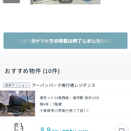
1分で完了!空室状況をお問い合わせ(無料)
カナリーでの掲載は終了しました
おすすめ物件 (10件)
アーバンパーク南行徳レジデンス
賃貸マンション
東京メトロ東西線 / 浦安駅 徒歩16分
築4年
/
7階建
千葉県市川市南行徳３丁目7-7
8.9