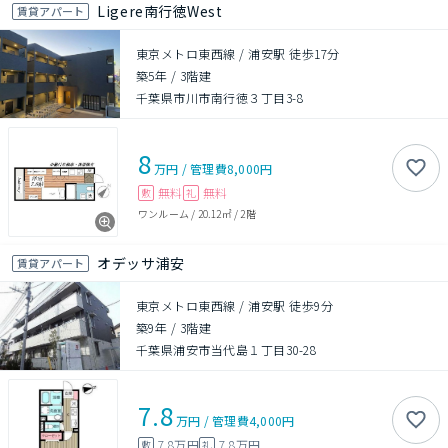
Ligere南行徳West
賃貸アパート
東京メトロ東西線 / 浦安駅 徒歩17分
築5年
/
3階建
千葉県市川市南行徳３丁目3-8
8
万円
/
管理費
8,000円
無料
無料
敷
礼
ワンルーム
/
20.12㎡
/
2階
オデッサ浦安
賃貸アパート
東京メトロ東西線 / 浦安駅 徒歩9分
築9年
/
3階建
千葉県浦安市当代島１丁目30-28
7.8
万円
/
管理費
4,000円
7.8万円
7.8万円
敷
礼