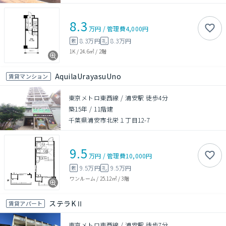
8.3
万円
/
管理費
4,000円
8.3万円
8.3万円
敷
礼
1K
/
24.6㎡
/
2階
AquilaUrayasuUno
賃貸マンション
東京メトロ東西線 / 浦安駅 徒歩4分
築15年
/
11階建
千葉県浦安市北栄１丁目12-7
9.5
万円
/
管理費
10,000円
9.5万円
9.5万円
敷
礼
ワンルーム
/
25.12㎡
/
3階
ステラKⅡ
賃貸アパート
東京メトロ東西線 / 浦安駅 徒歩7分