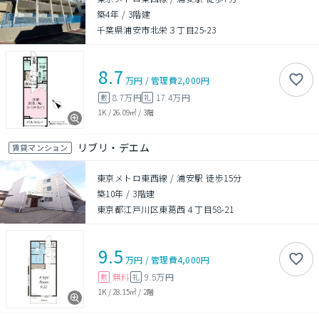
築4年
/
3階建
千葉県浦安市北栄３丁目25-23
8.7
万円
/
管理費
2,000円
8.7万円
17.4万円
敷
礼
1K
/
26.09㎡
/
3階
リブリ・デエム
賃貸マンション
東京メトロ東西線 / 浦安駅 徒歩15分
築10年
/
3階建
東京都江戸川区東葛西４丁目58-21
9.5
万円
/
管理費
4,000円
無料
9.5万円
敷
礼
1K
/
28.15㎡
/
2階