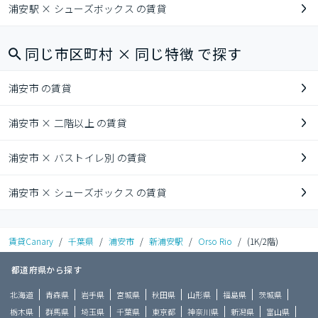
浦安駅 × シューズボックス の賃貸
同じ市区町村 × 同じ特徴 で探す
浦安市 の賃貸
浦安市 × 二階以上 の賃貸
浦安市 × バストイレ別 の賃貸
浦安市 × シューズボックス の賃貸
賃貸Canary
/
千葉県
/
浦安市
/
新浦安駅
/
Orso Rio
/
(1K/2階)
都道府県から探す
北海道
青森県
岩手県
宮城県
秋田県
山形県
福島県
茨城県
栃木県
群馬県
埼玉県
千葉県
東京都
神奈川県
新潟県
富山県