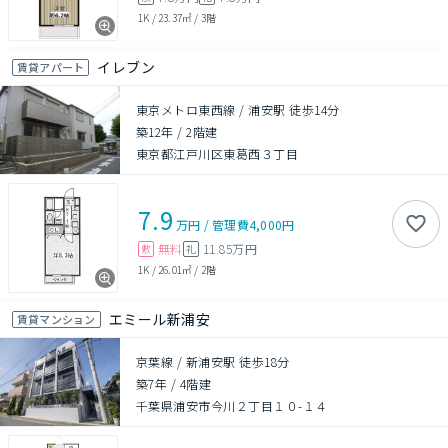
1K
/
23.37㎡
/
3階
イレブン
賃貸アパート
東京メトロ東西線 / 浦安駅 徒歩14分
築12年
/
2階建
東京都江戸川区東葛西３丁目
7.9
万円
/
管理費
4,000円
無料
11.85万円
敷
礼
1K
/
26.01㎡
/
2階
エミール新浦安
賃貸マンション
京葉線 / 新浦安駅 徒歩18分
築7年
/
4階建
千葉県浦安市今川２丁目１０-１４