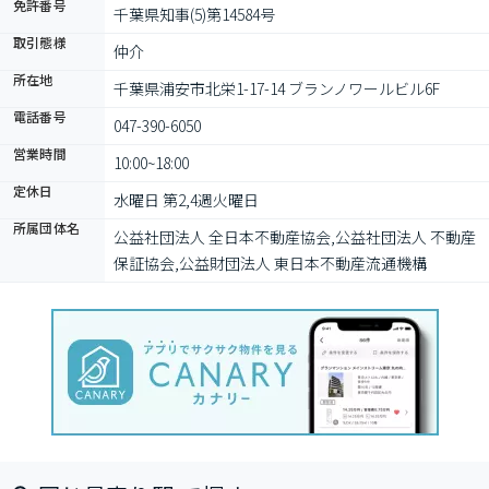
免許番号
千葉県知事(5)第14584号
取引態様
仲介
所在地
千葉県浦安市北栄1-17-14 ブランノワールビル6F
電話番号
047-390-6050
営業時間
10:00~18:00
定休日
水曜日 第2,4週火曜日
所属団体名
公益社団法人 全日本不動産協会,公益社団法人 不動産
保証協会,公益財団法人 東日本不動産流通機構