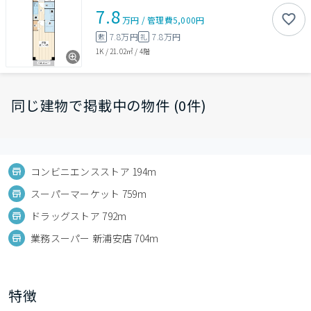
7.8
万円
/
管理費
5,000円
7.8万円
7.8万円
敷
礼
1K
/
21.02㎡
/
4階
同じ建物で掲載中の物件 (0件)
コンビニエンスストア 194m
スーパーマーケット 759m
ドラッグストア 792m
業務スーパー 新浦安店 704m
特徴