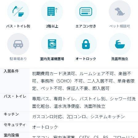
バス・トイレ別
2階以上
エアコン付き
ペット相談可
駐車場あり
室内洗濯機置場
オートロック
洗面所独立
入居条件
初期費用カード決済可、ルームシェア不可、楽器不
可、事務所（SOHO）不可、二人入居不可、単身者限
定、ペット不可、保証人不要、即入居可
バス・トイレ
専用バス、専用トイレ、バストイレ別、シャワー付洗
面化粧台、温水洗浄便座、洗面所独立
キッチン
ガスコンロ対応、2口コンロ、システムキッチン
セキュリティ
オートロック
室内設備
エアコン、室内洗濯置、CATV、CS、BS、フローリン