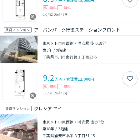
万円
/
管理費
15,000円
無料
無料
敷
礼
1K
/
22.26㎡
/
7階
アーバンパーク行徳ステーションフロント
賃貸マンション
東京メトロ東西線 / 浦安駅 徒歩18分
築3年
/
9階建
千葉県市川市南行徳１丁目22-5
9.2
万円
/
管理費
12,000円
無料
無料
敷
礼
1K
/
21.09㎡
/
2階
クレシア.アイ
賃貸マンション
東京メトロ東西線 / 浦安駅 徒歩7分
築18年
/
3階建
千葉県浦安市北栄３丁目31-15