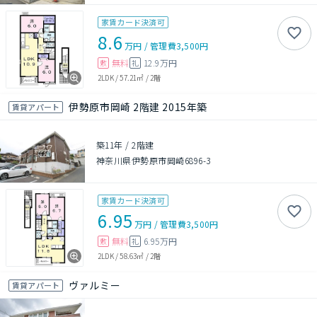
家賃カード決済可
8.6
万円
/
管理費
3,500円
無料
12.9万円
敷
礼
2LDK
/
57.21㎡
/
2階
伊勢原市岡崎 2階建 2015年築
賃貸アパート
築11年
/
2階建
神奈川県伊勢原市岡崎6896-3
家賃カード決済可
6.95
万円
/
管理費
3,500円
無料
6.95万円
敷
礼
2LDK
/
58.63㎡
/
2階
ヴァルミー
賃貸アパート