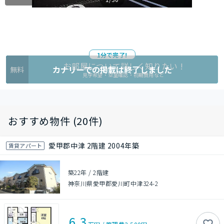
1分で完了!
お部屋について詳しく知りたい !
カナリーでの掲載は終了しました
無料
見学希望・空室確認・初期費用など
おすすめ物件 (20件)
愛甲郡中津 2階建 2004年築
賃貸アパート
築22年
/
2階建
神奈川県愛甲郡愛川町中津324-2
6.3