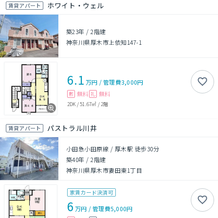
ホワイト・ウェル
賃貸アパート
築23年
/
2階建
神奈川県厚木市上依知147-1
6.1
万円
/
管理費
3,000円
無料
無料
敷
礼
2DK
/
51.67㎡
/
2階
パストラル川井
賃貸アパート
小田急小田原線 / 厚木駅 徒歩30分
築40年
/
2階建
神奈川県厚木市妻田東1丁目
家賃カード決済可
6
万円
/
管理費
5,000円