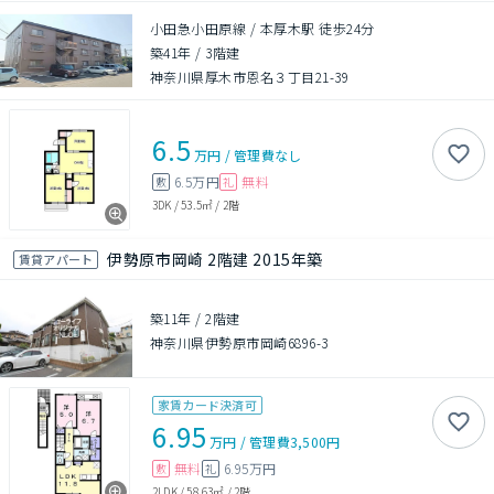
小田急小田原線 / 本厚木駅 徒歩24分
築41年
/
3階建
神奈川県厚木市恩名３丁目21-39
6.5
万円
/
管理費
なし
6.5万円
無料
敷
礼
3DK
/
53.5㎡
/
2階
伊勢原市岡崎 2階建 2015年築
賃貸アパート
築11年
/
2階建
神奈川県伊勢原市岡崎6896-3
家賃カード決済可
6.95
万円
/
管理費
3,500円
無料
6.95万円
敷
礼
2LDK
/
58.63㎡
/
2階