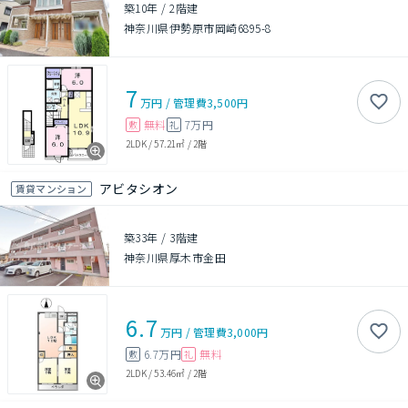
築10年
/
2階建
神奈川県伊勢原市岡崎6895-8
7
万円
/
管理費
3,500円
無料
7万円
敷
礼
2LDK
/
57.21㎡
/
2階
アビタシオン
賃貸マンション
築33年
/
3階建
神奈川県厚木市金田
6.7
万円
/
管理費
3,000円
6.7万円
無料
敷
礼
2LDK
/
53.46㎡
/
2階