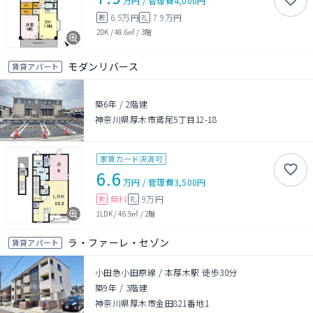
万円
/
管理費
4,000円
6.5万円
7.9万円
敷
礼
2DK
/
48.6㎡
/
3階
モダンリバース
賃貸アパート
築6年
/
2階建
神奈川県厚木市鳶尾5丁目12-18
家賃カード決済可
6.6
万円
/
管理費
3,500円
無料
9万円
敷
礼
1LDK
/
46.9㎡
/
2階
ラ・ファーレ・セゾン
賃貸アパート
小田急小田原線 / 本厚木駅 徒歩30分
築9年
/
3階建
神奈川県厚木市金田821番地1