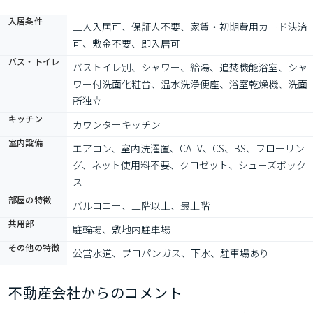
入居条件
二人入居可、保証人不要、家賃・初期費用カード決済
可、敷金不要、即入居可
バス・トイレ
バストイレ別、シャワー、給湯、追焚機能浴室、シャ
ワー付洗面化粧台、温水洗浄便座、浴室乾燥機、洗面
所独立
キッチン
カウンターキッチン
室内設備
エアコン、室内洗濯置、CATV、CS、BS、フローリン
グ、ネット使用料不要、クロゼット、シューズボック
ス
部屋の特徴
バルコニー、二階以上、最上階
共用部
駐輪場、敷地内駐車場
その他の特徴
公営水道、プロパンガス、下水、駐車場あり
不動産会社からのコメント