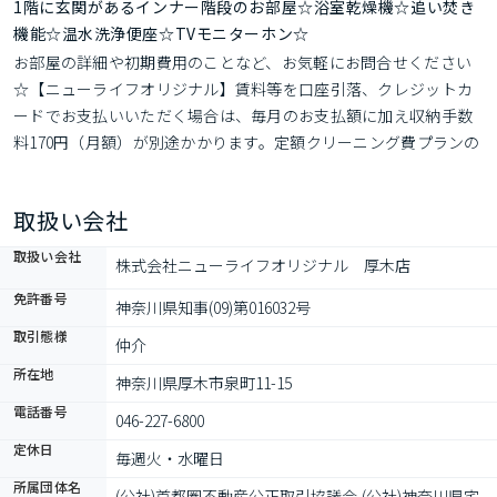
1階に玄関があるインナー階段のお部屋☆浴室乾燥機☆追い焚き
機能☆温水洗浄便座☆TVモニターホン☆
お部屋の詳細や初期費用のことなど、お気軽にお問合せください
☆【ニューライフオリジナル】賃料等を口座引落、クレジットカ
ードでお支払いいただく場合は、毎月のお支払額に加え収納手数
料170円（月額）が別途かかります。定額クリーニング費プランの
場合、故意・過失による鍵紛失・設備破損等があった際は別途費
用が発生します。各種情報と現況に差異がある場合は現況優先と
取扱い会社
なります。
取扱い会社
株式会社ニューライフオリジナル　厚木店
免許番号
神奈川県知事(09)第016032号
取引態様
仲介
所在地
神奈川県厚木市泉町11-15
電話番号
046-227-6800
定休日
毎週火・水曜日
所属団体名
(公社)首都圏不動産公正取引協議会,(公社)神奈川県宅