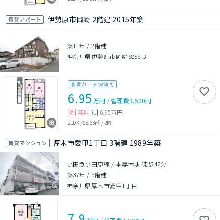
伊勢原市岡崎 2階建 2015年築
賃貸アパート
築11年
/
2階建
神奈川県伊勢原市岡崎6896-3
家賃カード決済可
6.95
万円
/
管理費
3,500円
無料
6.95万円
敷
礼
2LDK
/
58.63㎡
/
2階
厚木市愛甲1丁目 3階建 1989年築
賃貸マンション
小田急小田原線 / 本厚木駅 徒歩42分
築37年
/
3階建
神奈川県厚木市愛甲1丁目
7.9