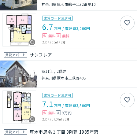
神奈川県厚木市船子1192番地10
家賃カード決済可
6.7
万円
/
管理費
3,200円
無料
無料
敷
礼
2LDK
/
55㎡
/
2階
サンフレア
賃貸アパート
築11年
/
2階建
神奈川県厚木市上荻野408
家賃カード決済可
7.1
万円
/
管理費
3,500円
無料
9万円
敷
礼
2LDK
/
57.07㎡
/
2階
厚木市恩名３丁目 3階建 1985年築
賃貸アパート