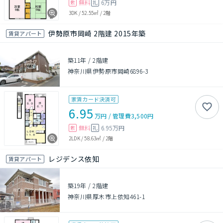
無料
6万円
敷
礼
3DK
/
52.55㎡
/
2階
伊勢原市岡崎 2階建 2015年築
賃貸アパート
築11年
/
2階建
神奈川県伊勢原市岡崎6896-3
家賃カード決済可
6.95
万円
/
管理費
3,500円
無料
6.95万円
敷
礼
2LDK
/
58.63㎡
/
2階
レジデンス依知
賃貸アパート
築19年
/
2階建
神奈川県厚木市上依知461-1