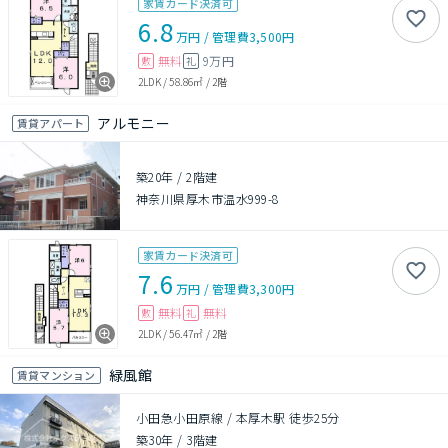
家賃カード決済可
6.8
万円
/
管理費
3,500円
無料
9万円
敷
礼
2LDK
/
58.86㎡
/
2階
アルモニー
賃貸アパート
築20年
/
2階建
神奈川県厚木市温水999-8
家賃カード決済可
7.6
万円
/
管理費
3,300円
無料
無料
敷
礼
2LDK
/
56.47㎡
/
2階
緑風館
賃貸マンション
小田急小田原線 / 本厚木駅 徒歩25分
築30年
/
3階建