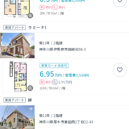
万円
/
管理費
3,500円
無料
無料
敷
礼
2DK
/
59.62㎡
/
2階
ラミーナI
賃貸アパート
築11年
/
2階建
神奈川県伊勢原市岡崎6896-3
家賃カード決済可
6.95
万円
/
管理費
3,500円
無料
6.95万円
敷
礼
2LDK
/
58.63㎡
/
2階
絆
賃貸アパート
築11年
/
2階建
神奈川県厚木市妻田西2丁目22-43