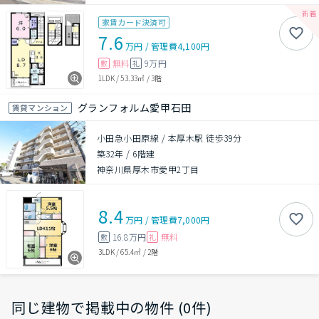
家賃カード決済可
7.6
万円
/
管理費
4,100円
無料
9万円
敷
礼
1LDK
/
53.33㎡
/
3階
グランフォルム愛甲石田
賃貸マンション
小田急小田原線 / 本厚木駅 徒歩39分
築32年
/
6階建
神奈川県厚木市愛甲2丁目
8.4
万円
/
管理費
7,000円
16.8万円
無料
敷
礼
3LDK
/
65.4㎡
/
2階
同じ建物で掲載中の物件 (0件)