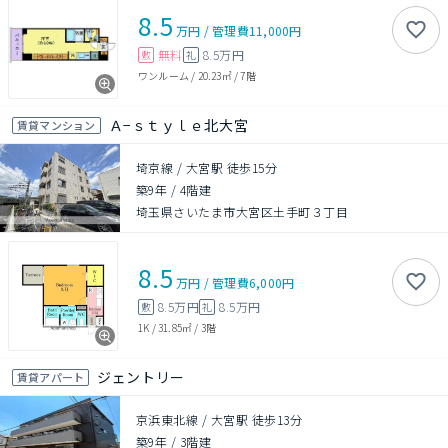
8.5
万円
/
管理費
11,000円
無料
8.5万円
敷
礼
ワンルーム
/
20.23㎡
/
7階
Ａ−ｓｔｙｌｅ北大宮
賃貸マンション
埼京線 / 大宮駅 徒歩15分
築9年
/
4階建
埼玉県さいたま市大宮区土手町３丁目
8.5
万円
/
管理費
6,000円
8.5万円
8.5万円
敷
礼
1K
/
31.85㎡
/
3階
ジェントリー
賃貸アパート
京浜東北線 / 大宮駅 徒歩13分
築9年
/
3階建