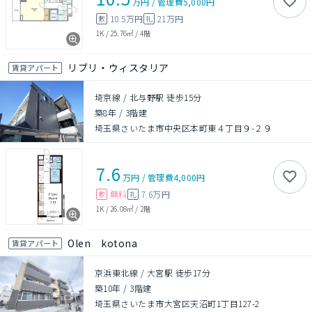
万円
/
管理費
5,000円
10.5万円
21万円
敷
礼
1K
/
25.76㎡
/
4階
リブリ・ウィスタリア
賃貸アパート
埼京線 / 北与野駅 徒歩15分
築8年
/
3階建
埼玉県さいたま市中央区本町東４丁目９-２９
7.6
万円
/
管理費
4,000円
無料
7.6万円
敷
礼
1K
/
26.08㎡
/
2階
Olen kotona
賃貸アパート
京浜東北線 / 大宮駅 徒歩17分
築10年
/
3階建
埼玉県さいたま市大宮区天沼町1丁目127-2