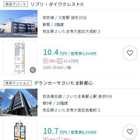
リブリ・ダイワクレストII
賃貸アパート
埼京線 / 大宮駅 徒歩15分
新築
/
3階建
埼玉県さいたま市大宮区大成町３
10.4
万円
/
管理費
3,000円
無料
10.4万円
敷
礼
1LDK
/
30.43㎡
/
3階
グランカーサさいたま新都心
賃貸マンション
京浜東北線 / さいたま新都心駅 徒歩9分
築5年
/
10階建
埼玉県さいたま市大宮区吉敷町２
10.7
万円
/
管理費
8,000円
無料
無料
敷
礼