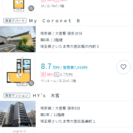
1K
/
21.74㎡
/
9階
Ｍｙ Ｃｏｒｏｎｅｔ Ｂ
賃貸アパート
埼京線 / 大宮駅 徒歩19分
築8年
/
2階建
埼玉県さいたま市大宮区堀の内町３
8.7
万円
/
管理費
7,000円
無料
8.7万円
敷
礼
ワンルーム
/
31.21㎡
/
2階
ＨＹ’ｓ 大宮
賃貸マンション
埼京線 / 大宮駅 徒歩8分
築2年
/
11階建
埼玉県さいたま市大宮区高鼻町１