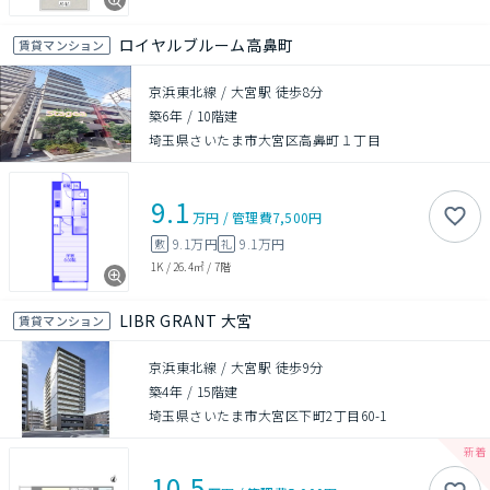
ロイヤルブルーム高鼻町
賃貸マンション
京浜東北線 / 大宮駅 徒歩8分
築6年
/
10階建
埼玉県さいたま市大宮区高鼻町１丁目
9.1
万円
/
管理費
7,500円
9.1万円
9.1万円
敷
礼
1K
/
26.4㎡
/
7階
LIBR GRANT 大宮
賃貸マンション
京浜東北線 / 大宮駅 徒歩9分
築4年
/
15階建
埼玉県さいたま市大宮区下町2丁目60-1
10.5