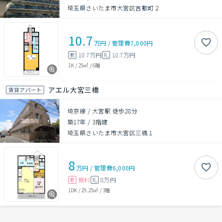
埼玉県さいたま市大宮区吉敷町２
10.7
万円
/
管理費
7,000円
10.7万円
10.7万円
敷
礼
1K
/
25㎡
/
6階
アエル大宮三橋
賃貸アパート
埼京線 / 大宮駅 徒歩28分
築17年
/
3階建
埼玉県さいたま市大宮区三橋１
8
万円
/
管理費
6,000円
無料
8万円
敷
礼
1DK
/
29.25㎡
/
3階