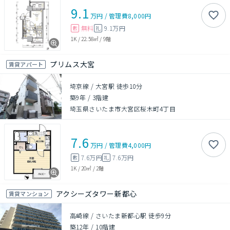
9.1
万円
/
管理費
8,000円
無料
9.1万円
敷
礼
1K
/
22.58㎡
/
9階
プリムス大宮
賃貸アパート
埼京線 / 大宮駅 徒歩10分
築9年
/
3階建
埼玉県さいたま市大宮区桜木町4丁目
7.6
万円
/
管理費
4,000円
7.6万円
7.6万円
敷
礼
1K
/
20㎡
/
2階
アクシーズタワー新都心
賃貸マンション
高崎線 / さいたま新都心駅 徒歩9分
築12年
/
10階建