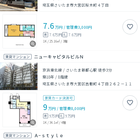
埼玉県さいたま市大宮区桜木町４丁目
7.6
万円
/
管理費
3,000円
7.6万円
7.6万円
敷
礼
1K
/
25.16㎡
/
3階
ニューキャピタルビルＮ
賃貸マンション
京浜東北線 / さいたま新都心駅 徒歩3分
築18年
/
8階建
埼玉県さいたま市大宮区吉敷町４丁目２６２－１１
家賃カード決済可
9
万円
/
管理費
8,000円
9万円
9万円
敷
礼
1K
/
34.1㎡
/
4階
Ａ−ｓｔｙｌｅ
賃貸マンション