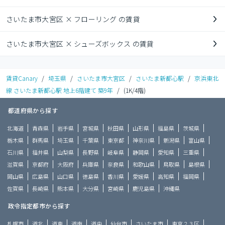
さいたま市大宮区 × フローリング の賃貸
さいたま市大宮区 × シューズボックス の賃貸
賃貸Canary
/
埼玉県
/
さいたま市大宮区
/
さいたま新都心駅
/
京浜東北
線 さいたま新都心駅 地上6階建て 築9年
/
(1K/4階)
都道府県から探す
北海道
青森県
岩手県
宮城県
秋田県
山形県
福島県
茨城県
栃木県
群馬県
埼玉県
千葉県
東京都
神奈川県
新潟県
富山県
石川県
福井県
山梨県
長野県
岐阜県
静岡県
愛知県
三重県
滋賀県
京都府
大阪府
兵庫県
奈良県
和歌山県
鳥取県
島根県
岡山県
広島県
山口県
徳島県
香川県
愛媛県
高知県
福岡県
佐賀県
長崎県
熊本県
大分県
宮崎県
鹿児島県
沖縄県
政令指定都市から探す
札幌市
道北
道東
道南
道央
仙台市
さいたま市
東京２３区