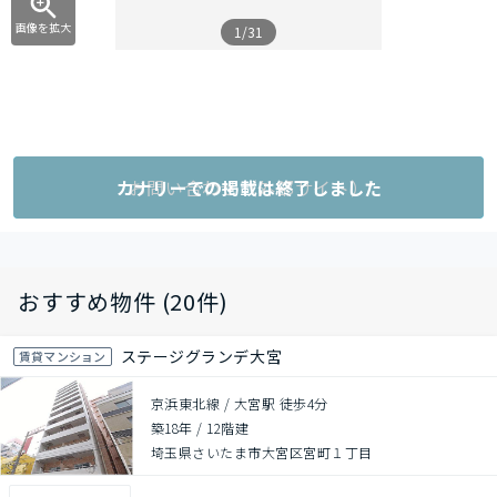
画像を拡大
1/31
カナリーでの掲載は終了しました
お問い合わせ（外部サイト）
おすすめ物件 (20件)
ステージグランデ大宮
賃貸マンション
京浜東北線 / 大宮駅 徒歩4分
築18年
/
12階建
埼玉県さいたま市大宮区宮町１丁目