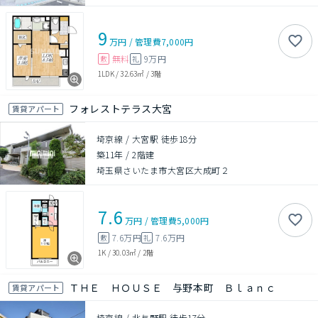
9
万円
/
管理費
7,000円
無料
9万円
敷
礼
1LDK
/
32.63㎡
/
3階
フォレストテラス大宮
賃貸アパート
埼京線 / 大宮駅 徒歩18分
築11年
/
2階建
埼玉県さいたま市大宮区大成町２
7.6
万円
/
管理費
5,000円
7.6万円
7.6万円
敷
礼
1K
/
30.03㎡
/
2階
ＴＨＥ ＨＯＵＳＥ 与野本町 Ｂｌａｎｃ
賃貸アパート
埼京線 / 北与野駅 徒歩17分