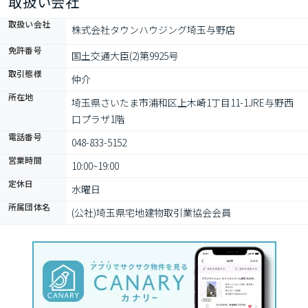
取扱い会社
取扱い会社
株式会社タウンハウジング埼玉与野店
免許番号
国土交通大臣(2)第9925号
取引態様
仲介
所在地
埼玉県さいたま市浦和区上木崎1丁目11-1JRE与野西
口プラザ1階
電話番号
048-833-5152
営業時間
10:00~19:00
定休日
水曜日
所属団体名
(公社)埼玉県宅地建物取引業協会会員