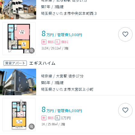
築7年
/
3階建
埼玉県さいたま市中央区本町西３
8
万円
/
管理費
5,000円
無料
無料
敷
礼
1LDK
/
29.12㎡
/
3階
エギスハイム
賃貸アパート
埼京線 / 大宮駅 徒歩17分
築8年
/
3階建
埼玉県さいたま市大宮区上小町
8
万円
/
管理費
6,000円
無料
8万円
敷
礼
1K
/
25.88㎡
/
2階