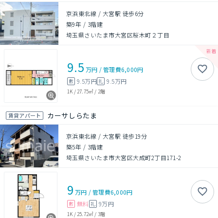
京浜東北線 / 大宮駅 徒歩6分
築9年
/
3階建
埼玉県さいたま市大宮区桜木町２丁目
9.5
万円
/
管理費
6,000円
9.5万円
9.5万円
敷
礼
1K
/
27.75㎡
/
2階
カーサしらたま
賃貸アパート
京浜東北線 / 大宮駅 徒歩19分
築5年
/
3階建
埼玉県さいたま市大宮区大成町2丁目171-2
9
万円
/
管理費
6,000円
無料
9万円
敷
礼
1K
/
25.72㎡
/
3階