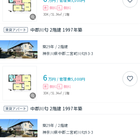
万円
/
管理費
5,000円
無料
無料
敷
礼
3DK
/
51.34㎡
/
1階
中郡川匂 2階建 1997年築
賃貸アパート
築29年
/
2階建
神奈川県中郡二宮町川匂93-3
6
万円
/
管理費
5,000円
無料
無料
敷
礼
3DK
/
51.34㎡
/
1階
中郡川匂 2階建 1997年築
賃貸アパート
築29年
/
2階建
神奈川県中郡二宮町川匂93-3