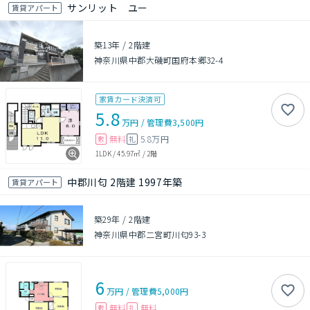
サンリット ユー
賃貸アパート
築13年
/
2階建
神奈川県中郡大磯町国府本郷32-4
家賃カード決済可
5.8
万円
/
管理費
3,500円
無料
5.8万円
敷
礼
1LDK
/
45.97㎡
/
2階
中郡川匂 2階建 1997年築
賃貸アパート
築29年
/
2階建
神奈川県中郡二宮町川匂93-3
6
万円
/
管理費
5,000円
無料
無料
敷
礼