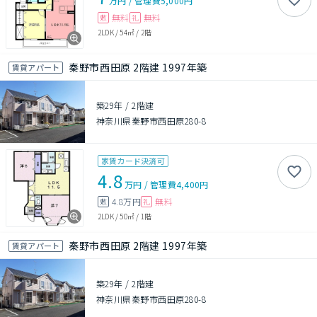
万円
/
管理費
5,000円
無料
無料
敷
礼
2LDK
/
54㎡
/
2階
秦野市西田原 2階建 1997年築
賃貸アパート
築29年
/
2階建
神奈川県秦野市西田原280-8
家賃カード決済可
4.8
万円
/
管理費
4,400円
4.8万円
無料
敷
礼
2LDK
/
50㎡
/
1階
秦野市西田原 2階建 1997年築
賃貸アパート
築29年
/
2階建
神奈川県秦野市西田原280-8