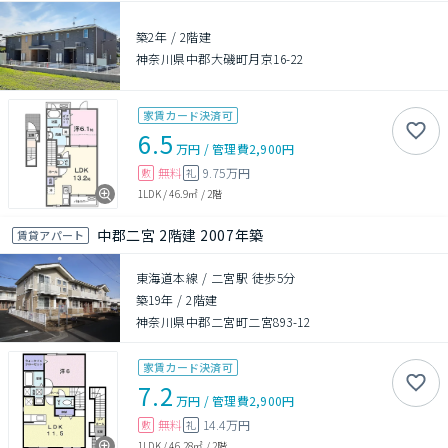
築2年
/
2階建
神奈川県中郡大磯町月京16-22
家賃カード決済可
6.5
万円
/
管理費
2,900円
無料
9.75万円
敷
礼
1LDK
/
46.9㎡
/
2階
中郡二宮 2階建 2007年築
賃貸アパート
東海道本線 / 二宮駅 徒歩5分
築19年
/
2階建
神奈川県中郡二宮町二宮893-12
家賃カード決済可
7.2
万円
/
管理費
2,900円
無料
14.4万円
敷
礼
1LDK
/
46.28㎡
/
2階