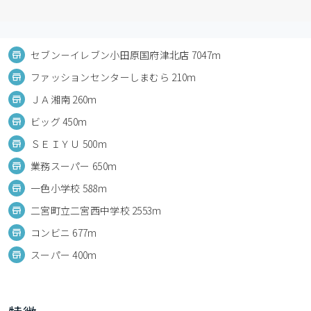
セブン－イレブン小田原国府津北店 7047m
ファッションセンターしまむら 210m
ＪＡ湘南 260m
ビッグ 450m
ＳＥＩＹＵ 500m
業務スーパー 650m
一色小学校 588m
二宮町立二宮西中学校 2553m
コンビニ 677m
スーパー 400m