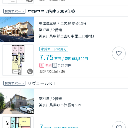
中郡中里 2階建 2009年築
賃貸アパート
東海道本線 / 二宮駅 徒歩13分
築17年
/
2階建
神奈川県中郡二宮町中里1110番地1
家賃カード決済可
7.75
万円
/
管理費
3,500円
無料
7.75万円
敷
礼
2LDK
/
55.17㎡
/
1階
リヴェールＫⅠ
賃貸アパート
築21年
/
2階建
神奈川県秦野市鈴張町6-19
7