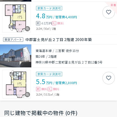
家賃カード決済可
4.8
万円
/
管理費
4,400円
4.8万円
無料
敷
礼
2LDK
/
50㎡
/
1階
中郡富士見が丘２丁目 2階建 2000年築
賃貸アパート
東海道本線 / 二宮駅 徒歩18分
築26年
/
2階建
神奈川県中郡二宮町富士見が丘２丁目12番5号
家賃カード決済可
5.5
万円
/
管理費
2,800円
無料
無料
敷
礼
2LDK
/
53.51㎡
/
1階
同じ建物で掲載中の物件 (0件)