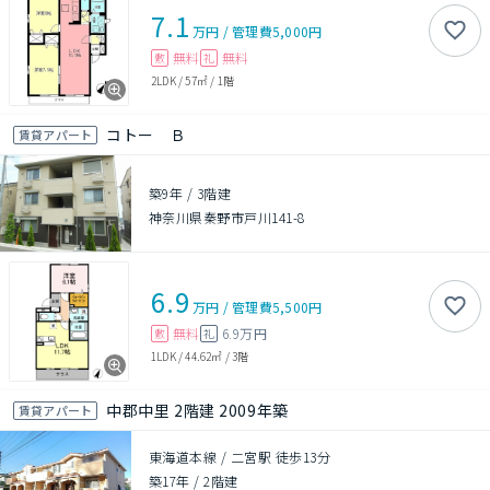
7.1
万円
/
管理費
5,000円
無料
無料
敷
礼
2LDK
/
57㎡
/
1階
コトー Ｂ
賃貸アパート
築9年
/
3階建
神奈川県秦野市戸川141-8
6.9
万円
/
管理費
5,500円
無料
6.9万円
敷
礼
1LDK
/
44.62㎡
/
3階
中郡中里 2階建 2009年築
賃貸アパート
東海道本線 / 二宮駅 徒歩13分
築17年
/
2階建