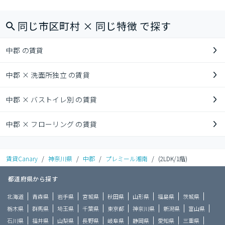
同じ市区町村 × 同じ特徴 で探す
中郡 の賃貸
中郡 × 洗面所独立 の賃貸
中郡 × バストイレ別 の賃貸
中郡 × フローリング の賃貸
賃貸Canary
/
神奈川県
/
中郡
/
プレミール湘南
/
(2LDK/1階)
都道府県から探す
北海道
青森県
岩手県
宮城県
秋田県
山形県
福島県
茨城県
栃木県
群馬県
埼玉県
千葉県
東京都
神奈川県
新潟県
富山県
石川県
福井県
山梨県
長野県
岐阜県
静岡県
愛知県
三重県