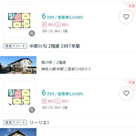
6
万円
/
管理費
5,000円
無料
無料
敷
礼
3DK
/
51.34㎡
/
1階
中郡川匂 2階建 1997年築
賃貸アパート
築29年
/
2階建
神奈川県中郡二宮町川匂93-3
6
万円
/
管理費
5,000円
無料
無料
敷
礼
3DK
/
51.34㎡
/
1階
リーリエI
賃貸アパート