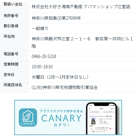
取扱い会社
株式会社大好き湘南不動産 アパマンショップ辻堂店
免許番号
神奈川県知事(3)第27699号
取引態様
一般媒介
所在地
神奈川県藤沢市辻堂２－１－６　駅前第一共同ビル１
階
電話番号
0466-20-5218
営業時間
10:00~18:30
定休日
水曜日（1月～3月定休日なし）
所属団体名
(公社)神奈川県宅地建物取引業協会