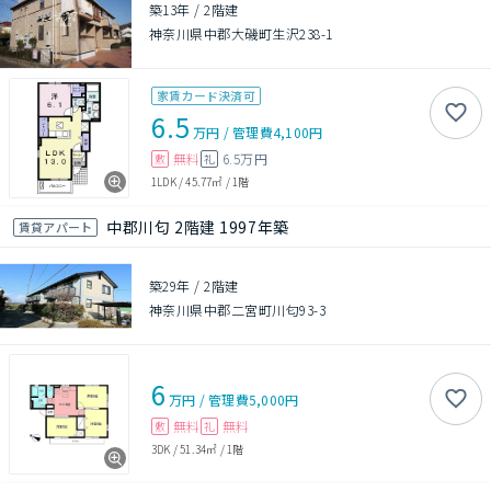
築13年
/
2階建
神奈川県中郡大磯町生沢238-1
家賃カード決済可
6.5
万円
/
管理費
4,100円
無料
6.5万円
敷
礼
1LDK
/
45.77㎡
/
1階
中郡川匂 2階建 1997年築
賃貸アパート
築29年
/
2階建
神奈川県中郡二宮町川匂93-3
6
万円
/
管理費
5,000円
無料
無料
敷
礼
3DK
/
51.34㎡
/
1階