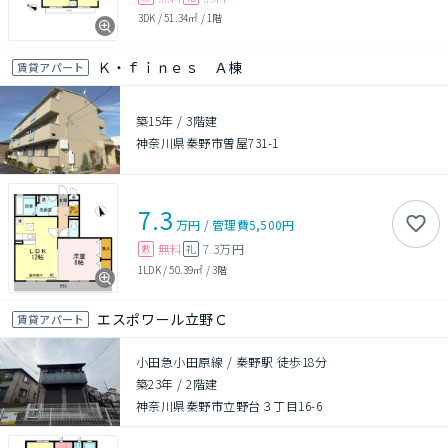
3DK
/
51.34㎡
/
1階
Ｋ・ｆｉｎｅｓ Ａ棟
賃貸アパート
築15年
/
3階建
神奈川県秦野市曽屋731-1
7.3
万円
/
管理費
5,500円
無料
7.3万円
敷
礼
1LDK
/
50.39㎡
/
3階
エスポワール立野Ｃ
賃貸アパート
小田急小田原線 / 秦野駅 徒歩18分
築23年
/
2階建
神奈川県秦野市立野台３丁目16-6