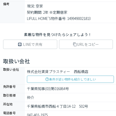
備考
現況: 空家

契約期間: 2年 ※定期借家

LIFULL HOME'S物件番号: 1499490021813
素敵な物件を見つけたらシェアしよう！
LINEで共有
URLをコピー
取扱い会社
取扱い会社
株式会社賃貸プラスティー　西船橋店
条件が近い物件も紹介してほしい
免許番号
千葉県知事(03)第016864号
取引態様
仲介
所在地
千葉県船橋市西船４丁目14-12　502号
電話番号
047-401-1975