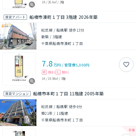
1K
/
26.6㎡
/
2階
船橋市湊町１丁目 3階建 2026年築
賃貸アパート
総武線 / 船橋駅 徒歩13分
新築
/
3階建
千葉県船橋市湊町１丁目
7.8
万円
/
管理費
5,000円
無料
無料
敷
礼
1K
/
19.98㎡
/
3階
船橋市本町１丁目 11階建 2005年築
賃貸マンション
総武線 / 船橋駅 徒歩6分
築21年
/
11階建
千葉県船橋市本町１丁目