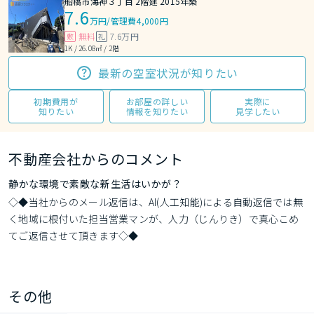
船橋市海神３丁目 2階建 2015年築
7.6
万円
/
管理費4,000円
無料
7.6万円
敷
礼
1K / 26.08㎡ / 2階
最新の空室状況が知りたい
初期費用が
お部屋の詳しい
実際に
知りたい
情報を知りたい
見学したい
不動産会社からのコメント
静かな環境で素敵な新生活はいかが？
◇◆当社からのメール返信は、AI(人工知能)による自動返信では無
く地域に根付いた担当営業マンが、人力（じんりき）で真心こめ
てご返信させて頂きます◇◆
その他