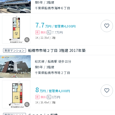
築9年
/
3階建
千葉県船橋市海神６丁目
7.7
万円
/
管理費
4,000円
無料
7.7万円
敷
礼
1K
/
22.35㎡
/
2階
船橋市市場２丁目 3階建 2017年築
賃貸マンション
総武線 / 船橋駅 徒歩18分
築9年
/
3階建
千葉県船橋市市場２丁目
8
万円
/
管理費
4,000円
無料
8万円
敷
礼
1K
/
26.49㎡
/
3階
賃貸マンション