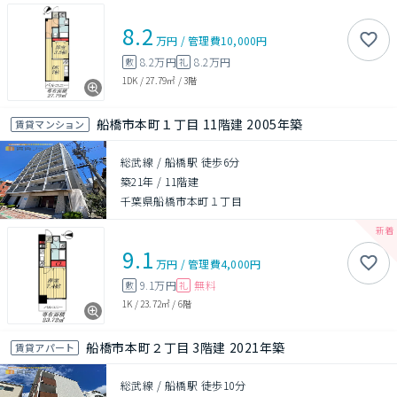
8.2
万円
/
管理費
10,000円
8.2万円
8.2万円
敷
礼
1DK
/
27.79㎡
/
3階
船橋市本町１丁目 11階建 2005年築
賃貸マンション
総武線 / 船橋駅 徒歩6分
築21年
/
11階建
千葉県船橋市本町１丁目
9.1
万円
/
管理費
4,000円
9.1万円
無料
敷
礼
1K
/
23.72㎡
/
6階
船橋市本町２丁目 3階建 2021年築
賃貸アパート
総武線 / 船橋駅 徒歩10分