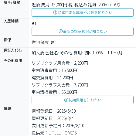
駐車/駐輪
近隣 費用: 13,000円 税: 税込み 距離: 200m / あり
駐車可能な車種や台数を知りたい
入居時期
即
最新の空室状況が知りたい
損保
住宅保険: 要
保証人代行
加入要 会社名: その他 費用: 初回100％　1.1%/月
その他費用
リブリクラブ月会費：2,200円
室内消毒費用：16,500円
鍵交換費用：24,200円
リブリクラブ入会費：7,700円
室内清掃費用：55,000円
初期費用を知りたい
情報
情報登録日：2026/5/30
情報更新日：2026/8/4
次回更新予定日：2026/8/10
提供元：LIFULL HOME'S