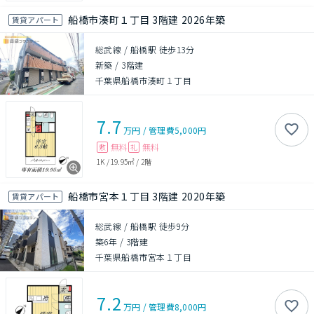
船橋市湊町１丁目 3階建 2026年築
賃貸アパート
総武線 / 船橋駅 徒歩13分
新築
/
3階建
千葉県船橋市湊町１丁目
7.7
万円
/
管理費
5,000円
無料
無料
敷
礼
1K
/
19.95㎡
/
2階
船橋市宮本１丁目 3階建 2020年築
賃貸アパート
総武線 / 船橋駅 徒歩9分
築6年
/
3階建
千葉県船橋市宮本１丁目
7.2
万円
/
管理費
8,000円