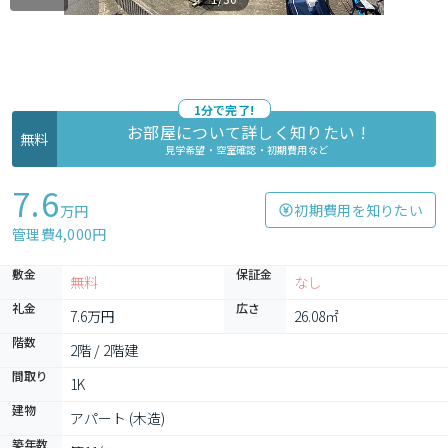
1分で完了!
お部屋について詳しく知りたい !
無料
見学希望・空室確認・初期費用など
7.6
初期費用を知りたい
万円
管理費4,000円
敷金
保証金
無料
なし
礼金
広さ
7.6万円
26.08㎡
階数
2階 / 2階建
間取り
1K
建物
アパート (木造)
築年数