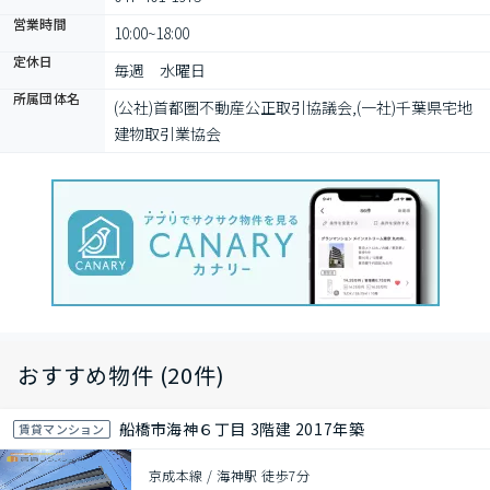
営業時間
10:00~18:00
定休日
毎週　水曜日
所属団体名
(公社)首都圏不動産公正取引協議会,(一社)千葉県宅地
建物取引業協会
おすすめ物件 (20件)
船橋市海神６丁目 3階建 2017年築
賃貸マンション
京成本線 / 海神駅 徒歩7分