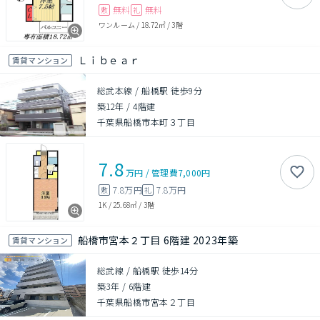
無料
無料
敷
礼
ワンルーム
/
18.72㎡
/
3階
Ｌｉｂｅａｒ
賃貸マンション
総武本線 / 船橋駅 徒歩9分
築12年
/
4階建
千葉県船橋市本町３丁目
7.8
万円
/
管理費
7,000円
7.8万円
7.8万円
敷
礼
1K
/
25.68㎡
/
3階
船橋市宮本２丁目 6階建 2023年築
賃貸マンション
総武線 / 船橋駅 徒歩14分
築3年
/
6階建
千葉県船橋市宮本２丁目