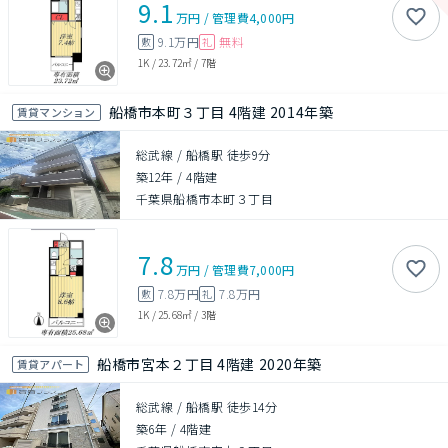
9.1
万円
/
管理費
4,000円
9.1万円
無料
敷
礼
1K
/
23.72㎡
/
7階
船橋市本町３丁目 4階建 2014年築
賃貸マンション
総武線 / 船橋駅 徒歩9分
築12年
/
4階建
千葉県船橋市本町３丁目
7.8
万円
/
管理費
7,000円
7.8万円
7.8万円
敷
礼
1K
/
25.68㎡
/
3階
船橋市宮本２丁目 4階建 2020年築
賃貸アパート
総武線 / 船橋駅 徒歩14分
築6年
/
4階建