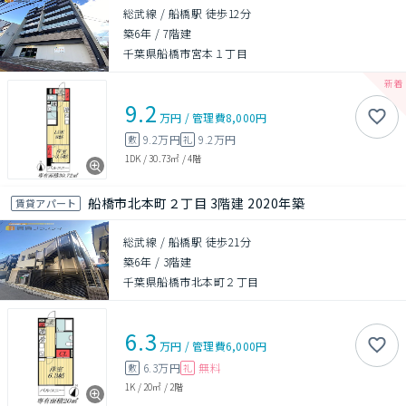
総武線 / 船橋駅 徒歩12分
築6年
/
7階建
千葉県船橋市宮本１丁目
9.2
万円
/
管理費
8,000円
9.2万円
9.2万円
敷
礼
1DK
/
30.73㎡
/
4階
船橋市北本町２丁目 3階建 2020年築
賃貸アパート
総武線 / 船橋駅 徒歩21分
築6年
/
3階建
千葉県船橋市北本町２丁目
6.3
万円
/
管理費
6,000円
6.3万円
無料
敷
礼
1K
/
20㎡
/
2階