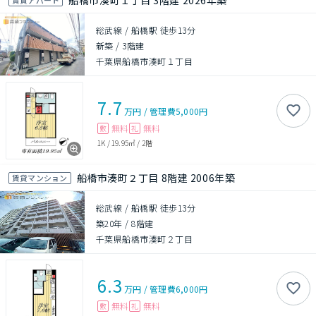
船橋市湊町１丁目 3階建 2026年築
総武線 / 船橋駅 徒歩13分
新築
/
3階建
千葉県船橋市湊町１丁目
7.7
万円
/
管理費
5,000円
無料
無料
敷
礼
1K
/
19.95㎡
/
2階
船橋市湊町２丁目 8階建 2006年築
賃貸マンション
総武線 / 船橋駅 徒歩13分
築20年
/
8階建
千葉県船橋市湊町２丁目
6.3
万円
/
管理費
6,000円
無料
無料
敷
礼