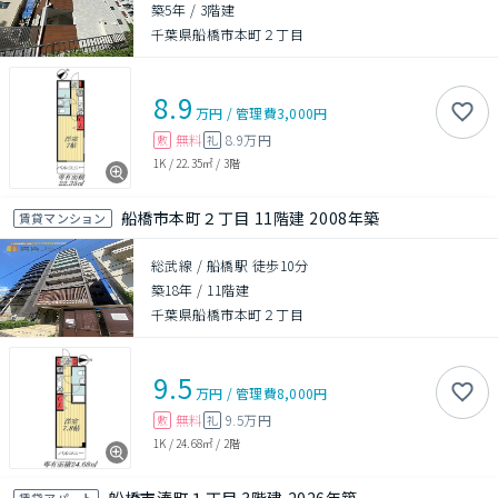
築5年
/
3階建
千葉県船橋市本町２丁目
8.9
万円
/
管理費
3,000円
無料
8.9万円
敷
礼
1K
/
22.35㎡
/
3階
船橋市本町２丁目 11階建 2008年築
賃貸マンション
総武線 / 船橋駅 徒歩10分
築18年
/
11階建
千葉県船橋市本町２丁目
9.5
万円
/
管理費
8,000円
無料
9.5万円
敷
礼
1K
/
24.68㎡
/
2階
賃貸アパート