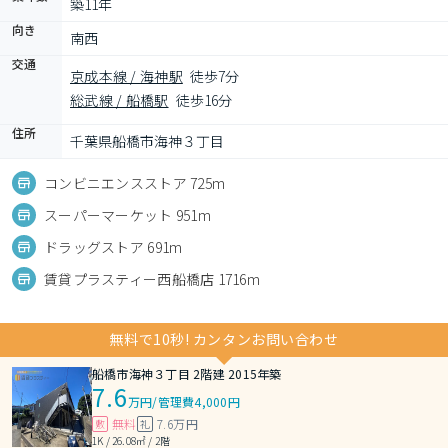
築11年
向き
南西
交通
京成本線 / 海神駅
徒歩7分
総武線 / 船橋駅
徒歩16分
住所
千葉県船橋市海神３丁目
コンビニエンスストア 725m
スーパーマーケット 951m
ドラッグストア 691m
賃貸プラスティー西船橋店 1716m
無料で10秒! カンタンお問い合わせ
船橋市海神３丁目 2階建 2015年築
7.6
万円
/
管理費4,000円
無料
7.6万円
敷
礼
1K / 26.08㎡ / 2階