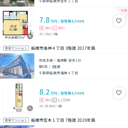
千葉県船橋市宮本２丁目
7.8
万円
/
管理費
4,000円
無料
無料
敷
礼
1K
/
25㎡
/
4階
船橋市海神４丁目 3階建 2017年築
賃貸マンション
京成本線 / 海神駅 徒歩1分
築9年
/
3階建
千葉県船橋市海神４丁目
8.2
万円
/
管理費
4,000円
無料
8.2万円
敷
礼
1K
/
28.56㎡
/
2階
船橋市宮本１丁目 7階建 2020年築
賃貸マンション