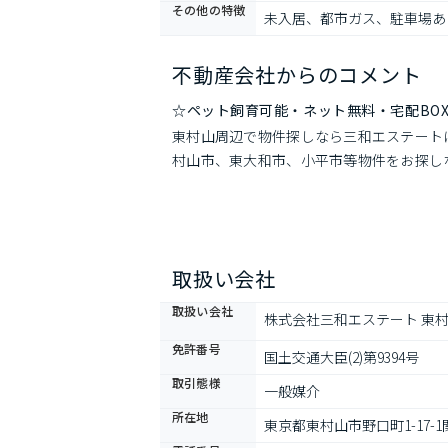
その他の特徴
未入居、都市ガス、駐車場あ
不動産会社からのコメント
☆ペット飼育可能・ネット無料・宅配BO
東村山周辺で物件探しなら三和エステート
村山市、東大和市、小平市等物件をお探し
取扱い会社
取扱い会社
株式会社三和エステート 東
免許番号
国土交通大臣(2)第9394号
取引態様
一般媒介
所在地
東京都東村山市野口町1-17-1