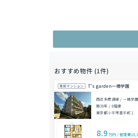
おすすめ物件 (1件)
T’s garden一橋学園
賃貸マンション
西武多摩湖線 / 一橋学園
築38年
/
6階建
東京都小平市喜平町１
8.9
万円
/
管理費
10,