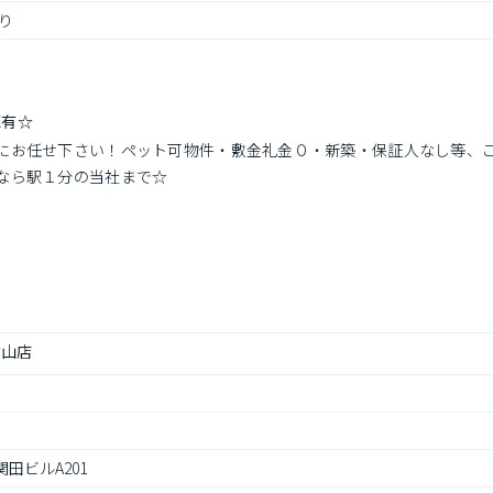
り
X有☆
にお任せ下さい！ペット可物件・敷金礼金０・新築・保証人なし等、
なら駅１分の当社まで☆
村山店
関田ビルA201