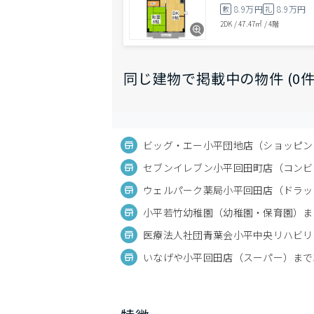
8.9万円
8.9万円
敷
礼
2DK
/
47.47㎡
/
4階
同じ建物で掲載中の物件 (0件
ビッグ・エー小平団地店（ショッピング
セブンイレブン小平回田町店（コンビニ
ウェルパーク薬局小平回田店（ドラッグ
小平若竹幼稚園（幼稚園・保育園）まで
医療法人社団青葉会小平中央リハビリテ
いなげや小平回田店（スーパー）まで3