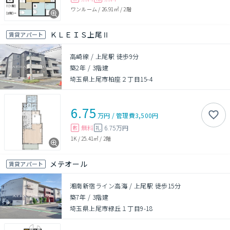
ワンルーム
/
26.91㎡
/
2階
ＫＬＥＩＳ上尾Ⅱ
賃貸アパート
高崎線 / 上尾駅 徒歩9分
築2年
/
3階建
埼玉県上尾市柏座２丁目15-4
6.75
万円
/
管理費
3,500円
無料
6.75万円
敷
礼
1K
/
25.41㎡
/
2階
メテオール
賃貸アパート
湘南新宿ライン高海 / 上尾駅 徒歩15分
築7年
/
3階建
埼玉県上尾市緑丘１丁目9-18