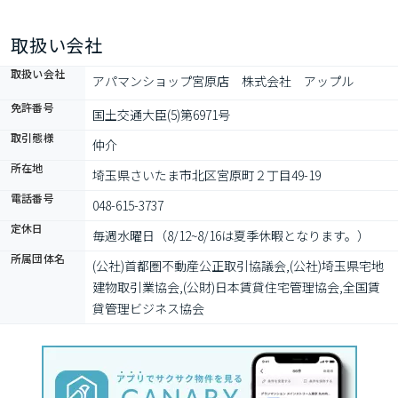
取扱い会社
取扱い会社
アパマンショップ宮原店　株式会社　アップル
免許番号
国土交通大臣(5)第6971号
取引態様
仲介
所在地
埼玉県さいたま市北区宮原町２丁目49-19
電話番号
048-615-3737
定休日
毎週水曜日（8/12~8/16は夏季休暇となります。）
所属団体名
(公社)首都圏不動産公正取引協議会,(公社)埼玉県宅地
建物取引業協会,(公財)日本賃貸住宅管理協会,全国賃
貸管理ビジネス協会