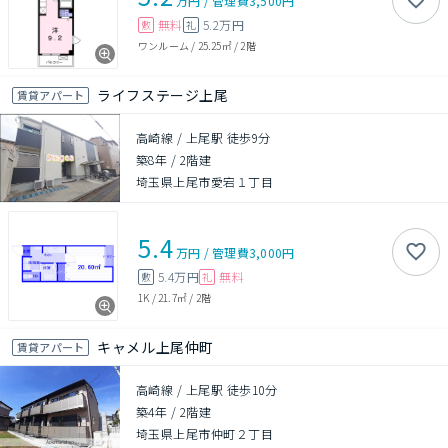
万円
/
管理費
3,500円
無料
5.2万円
敷
礼
ワンルーム
/
25.25㎡
/
2階
ライフステージ上尾
賃貸アパート
高崎線 / 上尾駅 徒歩9分
築8年
/
2階建
埼玉県上尾市愛宕１丁目
5.4
万円
/
管理費
3,000円
5.4万円
無料
敷
礼
1K
/
21.7㎡
/
2階
キャメル上尾仲町
賃貸アパート
高崎線 / 上尾駅 徒歩10分
築4年
/
2階建
埼玉県上尾市仲町２丁目