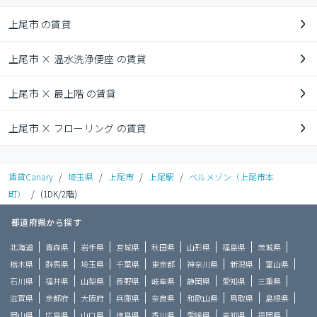
上尾市 の賃貸
上尾市 × 温水洗浄便座 の賃貸
上尾市 × 最上階 の賃貸
上尾市 × フローリング の賃貸
賃貸Canary
/
埼玉県
/
上尾市
/
上尾駅
/
ベルメゾン（上尾市本
町）
/
(1DK/2階)
都道府県から探す
北海道
青森県
岩手県
宮城県
秋田県
山形県
福島県
茨城県
栃木県
群馬県
埼玉県
千葉県
東京都
神奈川県
新潟県
富山県
石川県
福井県
山梨県
長野県
岐阜県
静岡県
愛知県
三重県
滋賀県
京都府
大阪府
兵庫県
奈良県
和歌山県
鳥取県
島根県
岡山県
広島県
山口県
徳島県
香川県
愛媛県
高知県
福岡県