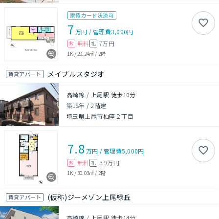
家賃カード決済可
7
万円
/
管理費
3,000円
無料
7万円
敷
礼
1K
/
29.24㎡
/
2階
メイプルスタジオ
賃貸アパート
高崎線 / 上尾駅 徒歩10分
築18年
/
2階建
埼玉県上尾市柏座２丁目
7.8
万円
/
管理費
5,000円
無料
3.9万円
敷
礼
1K
/
30.03㎡
/
2階
(仮称)ジーメゾン上尾緑丘
賃貸アパート
高崎線 / 上尾駅 徒歩14分