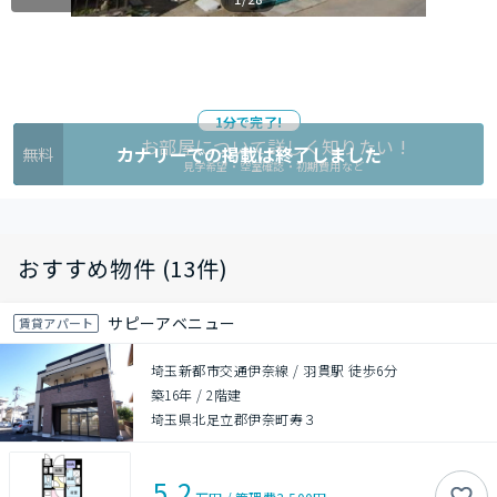
1分で完了!
お部屋について詳しく知りたい !
カナリーでの掲載は終了しました
無料
見学希望・空室確認・初期費用など
おすすめ物件 (13件)
サピーアベニュー
賃貸アパート
埼玉新都市交通伊奈線 / 羽貫駅 徒歩6分
築16年
/
2階建
埼玉県北足立郡伊奈町寿３
5.2