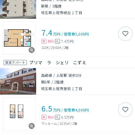
新築
/
3階建
埼玉県上尾市緑丘１丁目
7.4
万円
/
管理費
5,000円
無料
7.4万円
敷
礼
1LDK
/
29.42㎡
/
2階
プリマ ラ シェリ こずえ
賃貸アパート
高崎線 / 上尾駅 徒歩8分
築8年
/
2階建
埼玉県上尾市愛宕１丁目
6.5
万円
/
管理費
4,000円
無料
6.5万円
敷
礼
ワンルーム
/
22.15㎡
/
2階