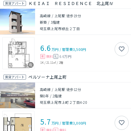
ＫＥＩＡＩ ＲＥＳＩＤＥＮＣＥ 北上尾Ⅳ
賃貸アパート
高崎線 / 上尾駅 徒歩19分
新築
/
3階建
埼玉県上尾市緑丘２丁目
6.6
万円
/
管理費
3,500円
無料
6.6万円
敷
礼
1K
/
21.11㎡
/
2階
ペルソーナ上尾上町
賃貸アパート
高崎線 / 上尾駅 徒歩12分
築8年
/
2階建
埼玉県上尾市上町２丁目4-20
5.7
万円
/
管理費
3,000円
無料
無料
敷
礼