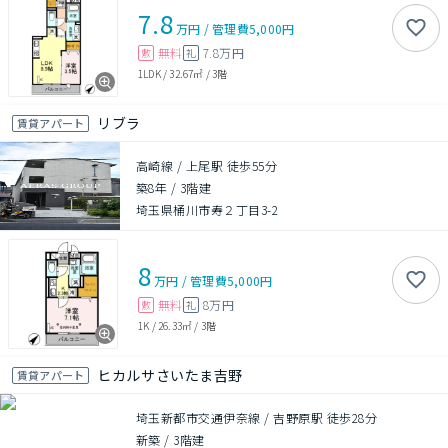
7.8
万円
/
管理費
5,000円
無料
7.8万円
敷
礼
1LDK
/
32.67㎡
/
3階
リブラ
賃貸アパート
高崎線 / 上尾駅 徒歩55分
築8年
/
3階建
埼玉県桶川市寿２丁目3-2
8
万円
/
管理費
5,000円
無料
8万円
敷
礼
1K
/
26.33㎡
/
3階
ヒカルサさいたま吉野
賃貸アパート
埼玉新都市交通伊奈線 / 吉野原駅 徒歩28分
新築
/
3階建