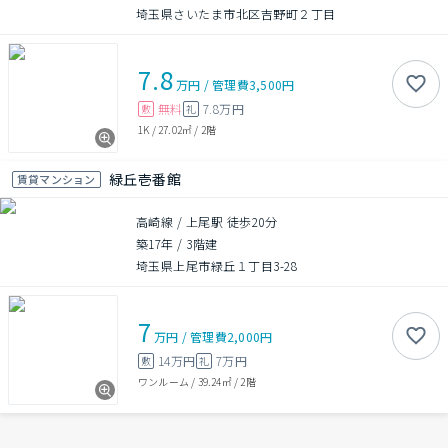
埼玉県さいたま市北区吉野町２丁目
7.8
万円
/
管理費
3,500円
無料
7.8万円
敷
礼
1K
/
27.02㎡
/
2階
緑丘壱番館
賃貸マンション
高崎線 / 上尾駅 徒歩20分
築17年
/
3階建
埼玉県上尾市緑丘１丁目3-28
7
万円
/
管理費
2,000円
14万円
7万円
敷
礼
ワンルーム
/
39.24㎡
/
2階