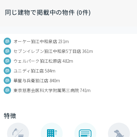
同じ建物で掲載中の物件 (0件)
オーケー狛江中和泉店 231m
セブンイレブン狛江中和泉5丁目店 361m
ウェルパーク狛江松原店 482m
ユニディ狛江店 584m
華屋与兵衛狛江店 840m
東京慈恵会医科大学附属第三病院 741m
特徴