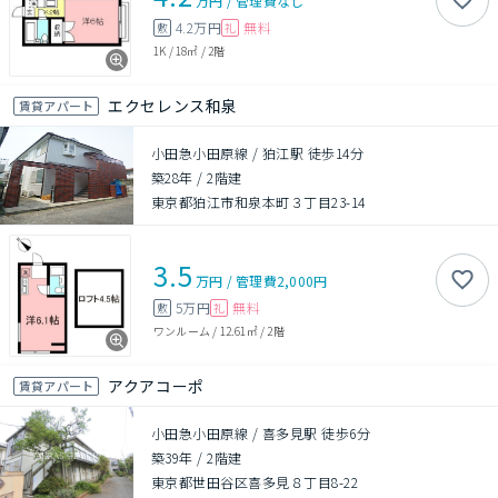
万円
/
管理費
なし
4.2万円
無料
敷
礼
1K
/
18㎡
/
2階
エクセレンス和泉
賃貸アパート
小田急小田原線 / 狛江駅 徒歩14分
築28年
/
2階建
東京都狛江市和泉本町３丁目23-14
3.5
万円
/
管理費
2,000円
5万円
無料
敷
礼
ワンルーム
/
12.61㎡
/
2階
アクアコーポ
賃貸アパート
小田急小田原線 / 喜多見駅 徒歩6分
築39年
/
2階建
東京都世田谷区喜多見８丁目8-22