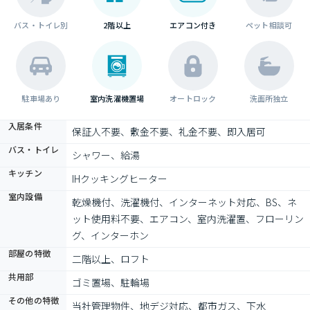
バス・トイレ別
2階以上
エアコン付き
ペット相談可
駐車場あり
室内洗濯機置場
オートロック
洗面所独立
入居条件
保証人不要、敷金不要、礼金不要、即入居可
バス・トイレ
シャワー、給湯
キッチン
IHクッキングヒーター
室内設備
乾燥機付、洗濯機付、インターネット対応、BS、ネ
ット使用料不要、エアコン、室内洗濯置、フローリン
グ、インターホン
部屋の特徴
二階以上、ロフト
共用部
ゴミ置場、駐輪場
その他の特徴
当社管理物件、地デジ対応、都市ガス、下水