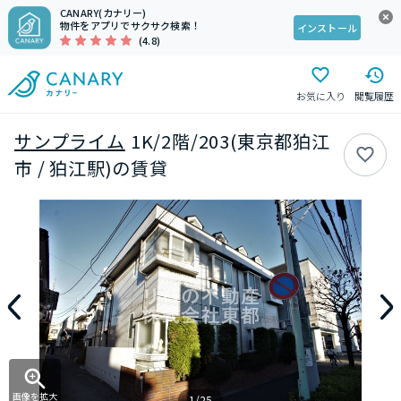
CANARY(カナリー)
物件をアプリでサクサク検索！
インストール
(4.8)
お気に入り
閲覧履歴
サンプライム
1K/2階/203(東京都狛江
市 / 狛江駅)の賃貸
画像を拡大
1/25