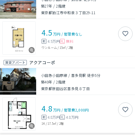
築27年
/
2階建
東京都狛江市中和泉３丁目29-11
4.5
万円
/
管理費
なし
4.5万円
無料
敷
礼
ワンルーム
/
15㎡
/
2階
アクアコーポ
賃貸アパート
小田急小田原線 / 喜多見駅 徒歩5分
築40年
/
2階建
東京都世田谷区喜多見８丁目
4.8
万円
/
管理費
2,000円
4.8万円
4.8万円
敷
礼
1K
/
17.5㎡
/
2階