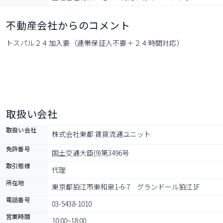
不動産会社からのコメント
トスパル２４加入要（連帯保証人不要＋２４時間対応）
取扱い会社
取扱い会社
株式会社東都 賃貸流通ユニット
免許番号
国土交通大臣(9)第3496号
取引態様
代理
所在地
東京都狛江市東和泉1-6-7　グランドール狛江1F
電話番号
03-5438-1010
営業時間
10:00~18:00