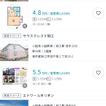
4.8
万円
/
管理費
2,000円
4.8万円
4.8万円
敷
礼
1K
/
19.8㎡
/
2階
サウスクレスト狛江
賃貸アパート
小田急小田原線 / 狛江駅 徒歩10分
築34年
/
2階建
東京都狛江市岩戸南２丁目20-2
5.5
万円
/
管理費
3,000円
5.5万円
5.5万円
敷
礼
1K
/
20.28㎡
/
2階
エトワールオリオン
賃貸アパート
小田急小田原線 / 狛江駅 徒歩9分