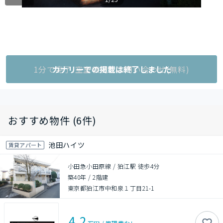
1分で完了!空室状況をお問い合わせ(無料)
カナリーでの掲載は終了しました
おすすめ物件 (6件)
池田ハイツ
賃貸アパート
小田急小田原線 / 狛江駅 徒歩4分
築40年
/
2階建
東京都狛江市中和泉１丁目21-1
4.2