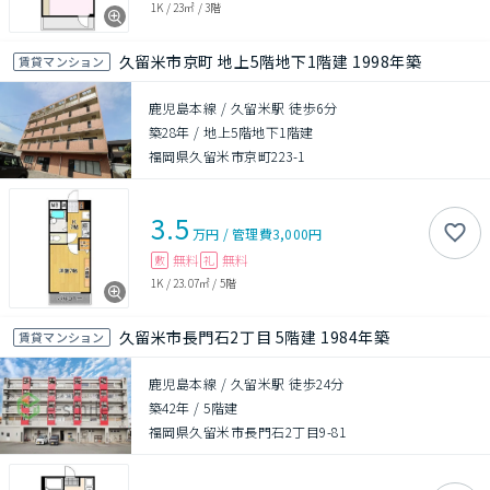
1K
/
23㎡
/
3階
久留米市京町 地上5階地下1階建 1998年築
賃貸マンション
鹿児島本線 / 久留米駅 徒歩6分
築28年
/
地上5階地下1階建
福岡県久留米市京町223-1
3.5
万円
/
管理費
3,000円
無料
無料
敷
礼
1K
/
23.07㎡
/
5階
久留米市長門石2丁目 5階建 1984年築
賃貸マンション
鹿児島本線 / 久留米駅 徒歩24分
築42年
/
5階建
福岡県久留米市長門石2丁目9-81