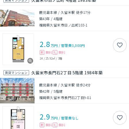
久留米市日ノ出町 4階建 1983年築
鹿児島本線 / 久留米駅 徒歩17分
築43年
/
4階建
福岡県久留米市日ノ出町103-1
2.8
万円
/
管理費
3,000円
無料
無料
敷
礼
1K
/
25.92㎡
/
3階
久留米市長門石2丁目 5階建 1984年築
賃貸マンション
鹿児島本線 / 久留米駅 徒歩24分
築42年
/
5階建
福岡県久留米市長門石2丁目9-81
2.9
万円
/
管理費
なし
無料
無料
敷
礼