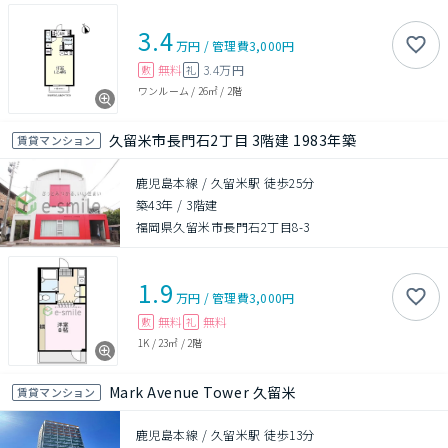
3.4
万円
/
管理費
3,000円
無料
3.4万円
敷
礼
ワンルーム
/
26㎡
/
2階
久留米市長門石2丁目 3階建 1983年築
賃貸マンション
鹿児島本線 / 久留米駅 徒歩25分
築43年
/
3階建
福岡県久留米市長門石2丁目8-3
1.9
万円
/
管理費
3,000円
無料
無料
敷
礼
1K
/
23㎡
/
2階
Mark Avenue Tower 久留米
賃貸マンション
鹿児島本線 / 久留米駅 徒歩13分