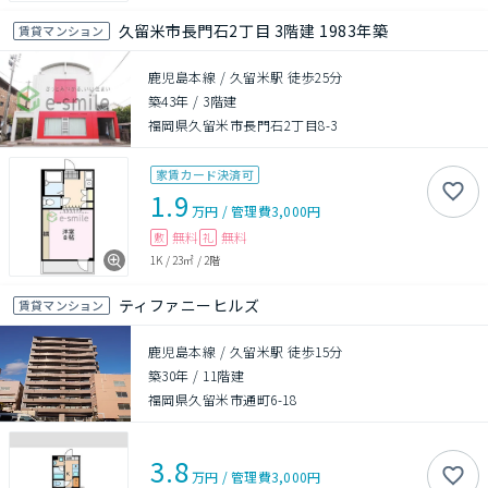
久留米市長門石2丁目 3階建 1983年築
賃貸マンション
鹿児島本線 / 久留米駅 徒歩25分
築43年
/
3階建
福岡県久留米市長門石2丁目8-3
家賃カード決済可
1.9
万円
/
管理費
3,000円
無料
無料
敷
礼
1K
/
23㎡
/
2階
ティファニーヒルズ
賃貸マンション
鹿児島本線 / 久留米駅 徒歩15分
築30年
/
11階建
福岡県久留米市通町6-18
3.8
万円
/
管理費
3,000円