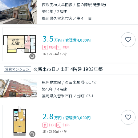
西鉄天神大牟田線 / 宮の陣駅 徒歩6分
築22年
/
2階建
福岡県久留米市宮ノ陣４丁目
3.5
万円
/
管理費
4,000円
無料
無料
敷
礼
1K
/
25.74㎡
/
2階
久留米市日ノ出町 4階建 1983年築
賃貸マンション
鹿児島本線 / 久留米駅 徒歩17分
築43年
/
4階建
福岡県久留米市日ノ出町103-1
2.8
万円
/
管理費
3,000円
無料
無料
敷
礼
1K
/
25.92㎡
/
4階