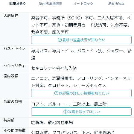
駐車場あり
室内洗濯機置場
オートロック
洗面所独立
入居条件
楽器不可、事務所（SOHO）不可、二人入居不可、ペ
ット不可、家賃・初期費用カード決済可、礼金不要、
敷金不要、即入居可
最新の空室状況が知りたい
バス・トイレ
専用バス、専用トイレ、バストイレ別、シャワー、給
湯
セキュリティ
セキュリティ会社加入済
室内設備
エアコン、洗濯機置場、フローリング、インターネッ
ト対応、クロゼット、シューズボックス
お部屋の詳しい情報を知りたい
部屋の特徴
ロフト、バルコニー、二階以上、最上階
写真を送ってほしい
共用部
駐輪場、敷地内駐車場
その他の特徴
公営水道、プロパンガス、下水、駐車場あり