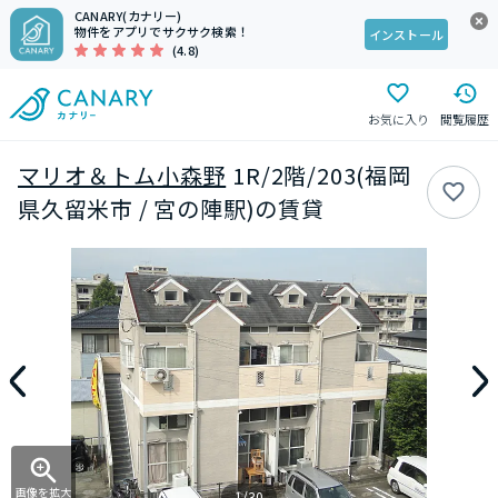
CANARY(カナリー)
物件をアプリでサクサク検索！
インストール
(4.8)
お気に入り
閲覧履歴
マリオ＆トム小森野
1R/2階/203(福岡
県久留米市 / 宮の陣駅)の賃貸
画像を拡大
1/30