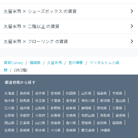
久留米市 × シューズボックス の賃貸
久留米市 × 二階以上 の賃貸
久留米市 × フローリング の賃貸
賃貸Canary
/
福岡県
/
久留米市
/
宮の陣駅
/
マリオ＆トム小森
野
/
(1R/2階)
都道府県から探す
北海道
青森県
岩手県
宮城県
秋田県
山形県
福島県
茨城県
栃木県
群馬県
埼玉県
千葉県
東京都
神奈川県
新潟県
富山県
石川県
福井県
山梨県
長野県
岐阜県
静岡県
愛知県
三重県
滋賀県
京都府
大阪府
兵庫県
奈良県
和歌山県
鳥取県
島根県
岡山県
広島県
山口県
徳島県
香川県
愛媛県
高知県
福岡県
佐賀県
長崎県
熊本県
大分県
宮崎県
鹿児島県
沖縄県