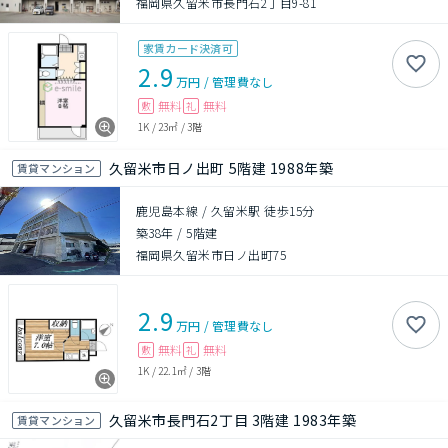
福岡県久留米市長門石2丁目9-81
家賃カード決済可
2.9
万円
/
管理費
なし
無料
無料
敷
礼
1K
/
23㎡
/
3階
久留米市日ノ出町 5階建 1988年築
賃貸マンション
鹿児島本線 / 久留米駅 徒歩15分
築38年
/
5階建
福岡県久留米市日ノ出町75
2.9
万円
/
管理費
なし
無料
無料
敷
礼
1K
/
22.1㎡
/
3階
久留米市長門石2丁目 3階建 1983年築
賃貸マンション