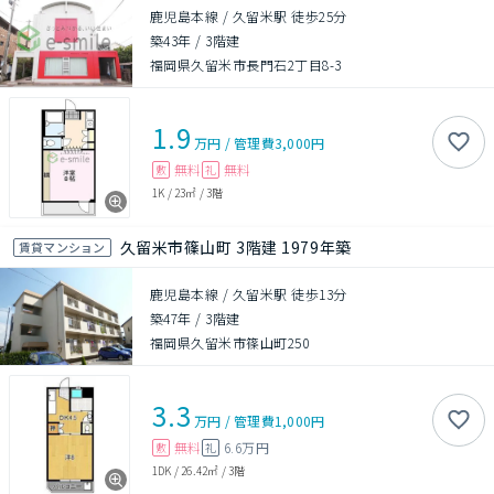
鹿児島本線 / 久留米駅 徒歩25分
築43年
/
3階建
福岡県久留米市長門石2丁目8-3
1.9
万円
/
管理費
3,000円
無料
無料
敷
礼
1K
/
23㎡
/
3階
久留米市篠山町 3階建 1979年築
賃貸マンション
鹿児島本線 / 久留米駅 徒歩13分
築47年
/
3階建
福岡県久留米市篠山町250
3.3
万円
/
管理費
1,000円
無料
6.6万円
敷
礼
1DK
/
26.42㎡
/
3階