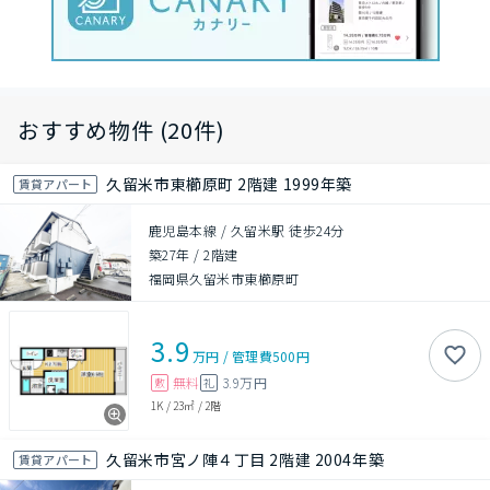
おすすめ物件 (20件)
久留米市東櫛原町 2階建 1999年築
賃貸アパート
鹿児島本線 / 久留米駅 徒歩24分
築27年
/
2階建
福岡県久留米市東櫛原町
3.9
万円
/
管理費
500円
無料
3.9万円
敷
礼
1K
/
23㎡
/
2階
久留米市宮ノ陣４丁目 2階建 2004年築
賃貸アパート