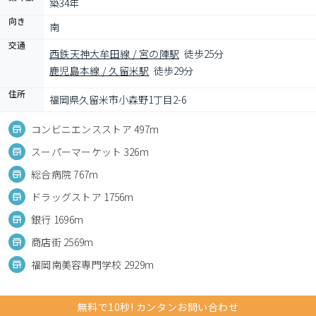
築34年
向き
南
交通
西鉄天神大牟田線 / 宮の陣駅
徒歩25分
鹿児島本線 / 久留米駅
徒歩29分
住所
福岡県久留米市小森野1丁目2-6
コンビニエンスストア 497m
スーパーマーケット 326m
総合病院 767m
ドラッグストア 1756m
銀行 1696m
商店街 2569m
福岡南美容専門学校 2929m
無料で10秒! カンタンお問い合わせ