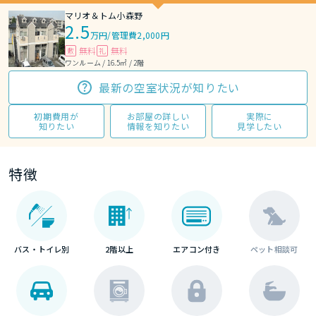
マリオ＆トム小森野
2.5
万円
/
管理費2,000円
無料
無料
敷
礼
ワンルーム / 16.5㎡ / 2階
最新の空室状況が知りたい
初期費用が
お部屋の詳しい
実際に
知りたい
情報を知りたい
見学したい
特徴
バス・トイレ別
2階以上
エアコン付き
ペット相談可