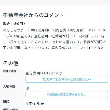
不動産会社からのコメント
敷金礼金0円！
あんしんサポート880円(月額)　町内会費500円(月額)　アパートタ
イプのお部屋です。居住者用の駐輪場が付いている物件です。新
しい日々を送るにふさわしい、きれいな室内です。家賃が5万円以
下のお部屋になっております。室内設備はエアコン・ロフトなど
大変充実しております。収納はクロゼット・シューズボックスな
どが備え付けられているので、衣類や日用品の収納に重宝しま
その他
す。新生活を失敗せず、スタートさせたいならこちらの
駐車/駐輪
空有 費用: 4,000円 / あり
駐車可能な車種や台数を知りたい
入居時期
即
最新の空室状況が知りたい
損保
住宅保険: 要
保証人代行