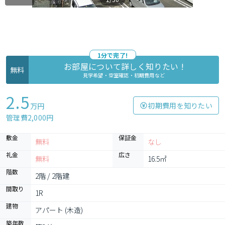
1分で完了!
お部屋について詳しく知りたい !
無料
見学希望・空室確認・初期費用など
2.5
初期費用を知りたい
万円
管理費2,000円
敷金
保証金
無料
なし
礼金
広さ
無料
16.5㎡
階数
2階 / 2階建
間取り
1R
建物
アパート (木造)
築年数