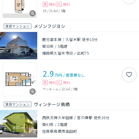
無料
無料
敷
礼
1K
/
23.4㎡
/
3階
メゾンフジヨシ
賃貸マンション
鹿児島本線 / 久留米駅 徒歩15分
築38年
/
5階建
福岡県久留米市日ノ出町75
2.9
万円
/
管理費
なし
無料
無料
敷
礼
ワンルーム
/
22.1㎡
/
3階
ヴィンテージ鳥栖
賃貸マンション
西鉄天神大牟田線 / 宮の陣駅 徒歩26分
築43年
/
2階建
佐賀県鳥栖市高田町