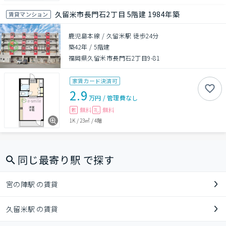
久留米市長門石2丁目 5階建 1984年築
賃貸マンション
鹿児島本線 / 久留米駅 徒歩24分
築42年
/
5階建
福岡県久留米市長門石2丁目9-81
家賃カード決済可
2.9
万円
/
管理費
なし
無料
無料
敷
礼
1K
/
23㎡
/
4階
同じ最寄り駅 で探す
宮の陣駅 の賃貸
久留米駅 の賃貸