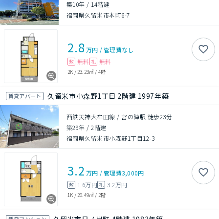
築10年
/
14階建
福岡県久留米市本町6-7
2.8
万円
/
管理費
なし
無料
無料
敷
礼
2K
/
23.23㎡
/
4階
久留米市小森野1丁目 2階建 1997年築
賃貸アパート
西鉄天神大牟田線 / 宮の陣駅 徒歩23分
築29年
/
2階建
福岡県久留米市小森野1丁目12-3
3.2
万円
/
管理費
3,000円
1.6万円
3.2万円
敷
礼
1K
/
26.49㎡
/
2階
賃貸マンション