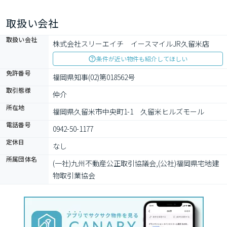
取扱い会社
取扱い会社
株式会社スリーエイチ　イースマイルJR久留米店
条件が近い物件も紹介してほしい
免許番号
福岡県知事(02)第018562号
取引態様
仲介
所在地
福岡県久留米市中央町1-1　久留米ヒルズモール
電話番号
0942-50-1177
定休日
なし
所属団体名
(一社)九州不動産公正取引協議会,(公社)福岡県宅地建
物取引業協会