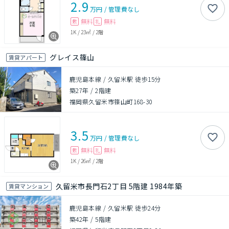
2.9
万円
/
管理費
なし
無料
無料
敷
礼
1K
/
23㎡
/
2階
グレイス篠山
賃貸アパート
鹿児島本線 / 久留米駅 徒歩15分
築27年
/
2階建
福岡県久留米市篠山町168-30
3.5
万円
/
管理費
なし
無料
無料
敷
礼
1K
/
26㎡
/
2階
久留米市長門石2丁目 5階建 1984年築
賃貸マンション
鹿児島本線 / 久留米駅 徒歩24分
築42年
/
5階建