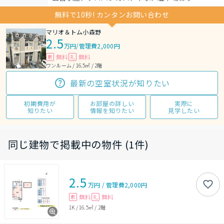
無料で10秒! カンタンお問い合わせ
マリオ＆トム小森野
2.5
万円
/
管理費2,000円
無料
無料
敷
礼
ワンルーム / 16.5㎡ / 2階
最新の空室状況が知りたい
初期費用が
お部屋の詳しい
実際に
知りたい
情報を知りたい
見学したい
同じ建物で掲載中の物件 (1件)
2.5
万円
/
管理費
2,000円
無料
無料
敷
礼
1K
/
16.5㎡
/
2階