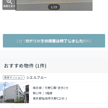
画像を拡大
1/29
1分で完了!空室状況をお問い合わせ(無料)
カナリーでの掲載は終了しました
おすすめ物件 (1件)
シエルブルー
賃貸マンション
南武線 / 矢野口駅 徒歩2分
築12年
/
3階建
東京都稲城市矢野口269-1