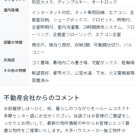
防犯カメラ、ディンプルキー、オートロック
室内設備
インターネット対応、ネット専用回線、エアコン、全
居室収納、シューズボックス、クロゼット、照明付、
全室照明付、室内洗濯置、24時間換気システム、フロ
ーリング、全居室フローリング、エアコン全室
部屋の特徴
角住戸、陽当り良好、収納1間、可動間仕切り、バル
コニー
共用部
ゴミ置場、敷地内ごみ置き場、宅配ボックス、駐輪場
その他の特徴
眺望良好、都市ガス、公営水道、下水、火災警報器等
設置済み
不動産会社からのコメント
お部屋探しは～ひと、街、暮らしのつながりを～ルームコネクト
多摩センター店にお任せください。当店ではお客様のご要望をし
っかりとお伺いして、最新の物件情報の中からお客様にとって最
適な物件をご提案いたします。大手ハウスメーカー施工物件か