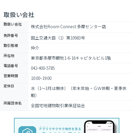
ら、昔ながらの地元の不動産屋さんの物件までお任せください！
ご入居に向けて、引っ越し業者さんのご紹介やネット接続サポー
取扱い会社
トなど素敵な新生活につながるお手伝いもしていきます。
取扱い会社
株式会社Room Connect 多摩センター店
免許番号
国土交通大臣（1）第10983号
取引態様
仲介
所在地
東京都多摩市鶴牧1-6-16キャピタルビル1階
電話番号
042-400-5785
営業時間
10:00~19:00
定休日
水（1～3月は無休）（年末年始・ＧＷ休暇・夏季休
暇）
所属団体名
全国宅地建物取引業保証協会