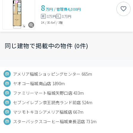
8
万円
/
管理費
4,000円
8万円
8万円
敷
礼
1K
/
30.6㎡
/
3階
同じ建物で掲載中の物件 (0件)
アメリア稲城ショッピングセンター 665m
ヤオコー稲城南山店 1890m
ファミリーマート稲城矢野口店 433m
セブンイレブン京王読売ランド前店 524m
マツモトキヨシアメリア稲城店 667m
スターバックスコーヒー稲城東長沼店 731m