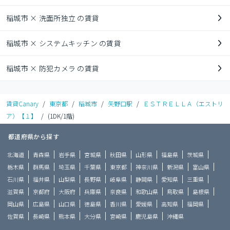
稲城市 × 洗面所独立 の賃貸
稲城市 × システムキッチン の賃貸
稲城市 × 防犯カメラ の賃貸
賃貸Canary
/
東京都
/
稲城市
/
矢野口駅
/
ＥＳＴＲＥＬＬＡ（エストリ
ア）【１】
/
(1DK/1階)
都道府県から探す
北海道
青森県
岩手県
宮城県
秋田県
山形県
福島県
茨城県
栃木県
群馬県
埼玉県
千葉県
東京都
神奈川県
新潟県
富山県
石川県
福井県
山梨県
長野県
岐阜県
静岡県
愛知県
三重県
滋賀県
京都府
大阪府
兵庫県
奈良県
和歌山県
鳥取県
島根県
岡山県
広島県
山口県
徳島県
香川県
愛媛県
高知県
福岡県
佐賀県
長崎県
熊本県
大分県
宮崎県
鹿児島県
沖縄県