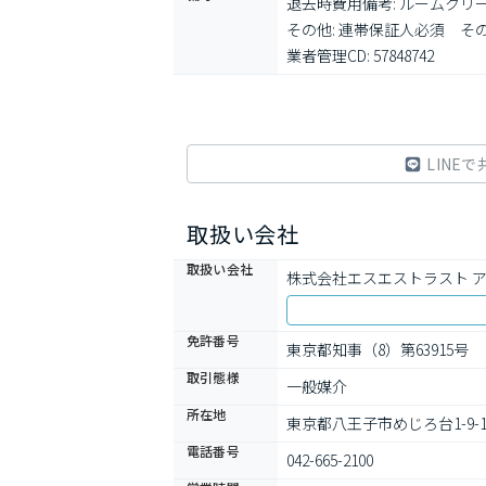
退去時費用備考: ルームクリ
その他: 連帯保証人必須　そ
業者管理CD: 57848742
LINEで
取扱い会社
取扱い会社
株式会社エスエストラスト 
免許番号
東京都知事（8）第63915号
取引態様
一般媒介
所在地
東京都八王子市めじろ台1-9-
電話番号
042-665-2100