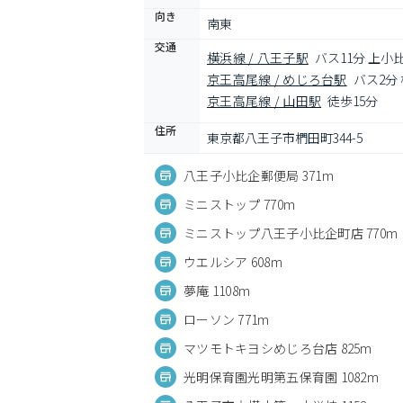
向き
南東
交通
横浜線 / 八王子駅
バス11分 上小
京王高尾線 / めじろ台駅
バス2分
京王高尾線 / 山田駅
徒歩15分
住所
東京都八王子市椚田町344-5
八王子小比企郵便局 371m
ミニストップ 770m
ミニストップ八王子小比企町店 770m
ウエルシア 608m
夢庵 1108m
ローソン 771m
マツモトキヨシめじろ台店 825m
光明保育園光明第五保育園 1082m