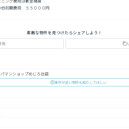
ーニング費用は敷金精算

の他初期費用　５５０００円

素敵な物件を見つけたらシェアしよう！
共有
アパマンショップめじろ台店
条件が近い物件も紹介してほしい
1