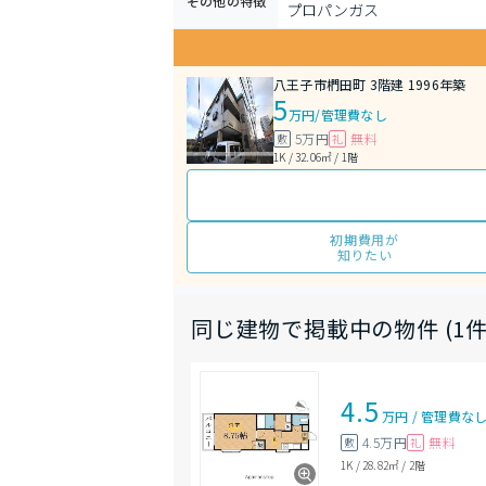
その他の特徴
プロパンガス
八王子市椚田町 3階建 1996年築
5
万円
/
管理費なし
5万円
無料
敷
礼
1K / 32.06㎡ / 1階
初期費用が
知りたい
同じ建物で掲載中の物件 (1件
4.5
万円
/
管理費
な
4.5万円
無料
敷
礼
1K
/
28.82㎡
/
2階