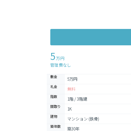
5
万円
管理費なし
敷金
5万円
礼金
無料
階数
1階 / 3階建
間取り
1K
建物
マンション (鉄骨)
築年数
築30年