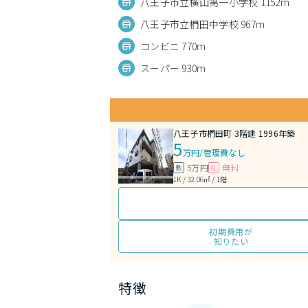
八王子市立横山第一小学校 1152m
八王子市立椚田中学校 967m
コンビニ 770m
スーパー 930m
八王子市椚田町 3階建 1996年築
5
万円
/
管理費なし
5万円
無料
敷
礼
1K / 32.06㎡ / 1階
初期費用が
知りたい
特徴