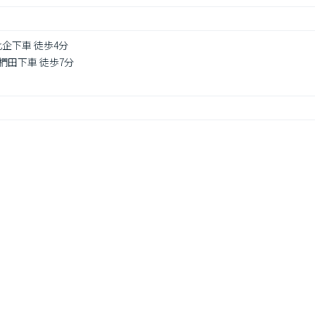
比企下車 徒歩4分
 椚田下車 徒歩7分