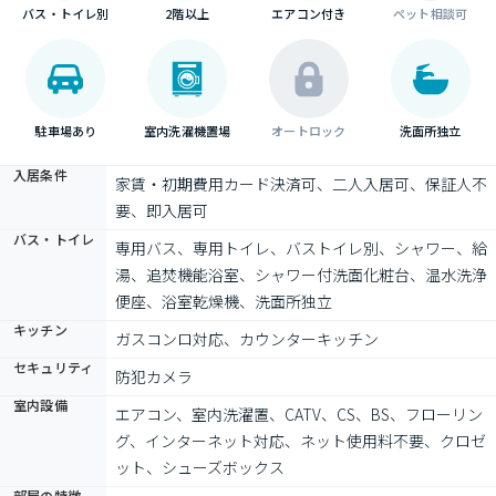
バス・トイレ別
2階以上
エアコン付き
ペット相談可
駐車場あり
室内洗濯機置場
オートロック
洗面所独立
入居条件
家賃・初期費用カード決済可、二人入居可、保証人不
要、即入居可
バス・トイレ
専用バス、専用トイレ、バストイレ別、シャワー、給
湯、追焚機能浴室、シャワー付洗面化粧台、温水洗浄
便座、浴室乾燥機、洗面所独立
キッチン
ガスコンロ対応、カウンターキッチン
セキュリティ
防犯カメラ
室内設備
エアコン、室内洗濯置、CATV、CS、BS、フローリン
グ、インターネット対応、ネット使用料不要、クロゼ
ット、シューズボックス
部屋の特徴