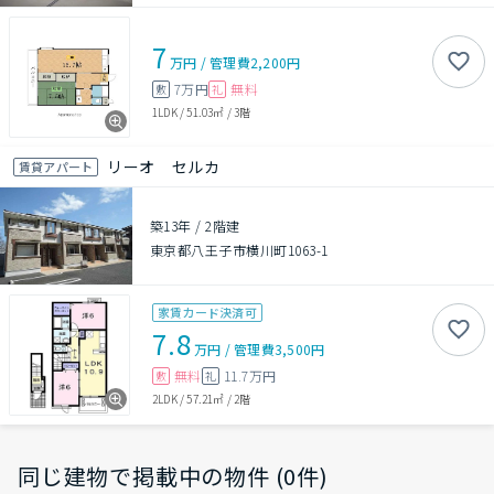
7
万円
/
管理費
2,200円
7万円
無料
敷
礼
1LDK
/
51.03㎡
/
3階
リーオ セルカ
賃貸アパート
築13年
/
2階建
東京都八王子市横川町1063-1
家賃カード決済可
7.8
万円
/
管理費
3,500円
無料
11.7万円
敷
礼
2LDK
/
57.21㎡
/
2階
同じ建物で掲載中の物件 (0件)