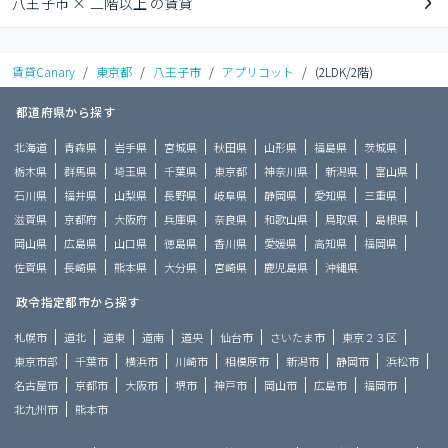
八王子市 × 二階以上 の賃貸
賃貸Canary
/
東京都
/
八王子市
/
アプリコット
/
(2LDK/2階)
都道府県から探す
北海道
青森県
岩手県
宮城県
秋田県
山形県
福島県
茨城県
栃木県
群馬県
埼玉県
千葉県
東京都
神奈川県
新潟県
富山県
石川県
福井県
山梨県
長野県
岐阜県
静岡県
愛知県
三重県
滋賀県
京都府
大阪府
兵庫県
奈良県
和歌山県
鳥取県
島根県
岡山県
広島県
山口県
徳島県
香川県
愛媛県
高知県
福岡県
佐賀県
長崎県
熊本県
大分県
宮崎県
鹿児島県
沖縄県
政令指定都市から探す
札幌市
道北
道東
道南
道央
仙台市
さいたま市
東京２３区
東京市部
千葉市
横浜市
川崎市
相模原市
新潟市
静岡市
浜松市
名古屋市
京都市
大阪市
堺市
神戸市
岡山市
広島市
福岡市
北九州市
熊本市