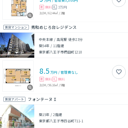
万円
/
管理費
5,000円
無料
3万円
敷
礼
2LDK
/
62.44㎡
/
2階
秀和めじろ台レジデンス
賃貸マンション
中央本線 / 高尾駅 徒歩23分
築54年
/
11階建
東京都八王子市椚田町1210
8.5
万円
/
管理費
なし
無料
無料
敷
礼
2LDK
/
56.16㎡
/
9階
フォンテーヌＩ
賃貸アパート
築15年
/
2階建
東京都八王子市四谷町711-1