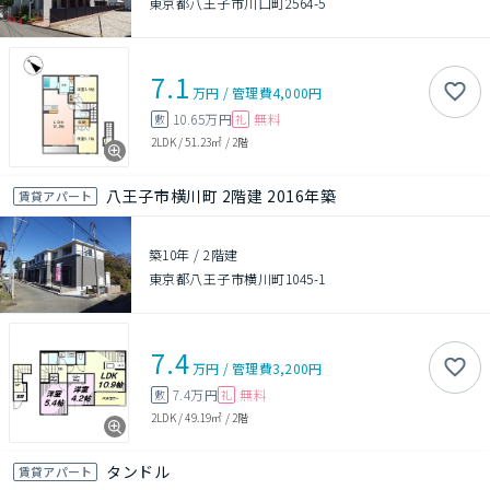
東京都八王子市川口町2564-5
7.1
万円
/
管理費
4,000円
10.65万円
無料
敷
礼
2LDK
/
51.23㎡
/
2階
八王子市横川町 2階建 2016年築
賃貸アパート
築10年
/
2階建
東京都八王子市横川町1045-1
7.4
万円
/
管理費
3,200円
7.4万円
無料
敷
礼
2LDK
/
49.19㎡
/
2階
タンドル
賃貸アパート