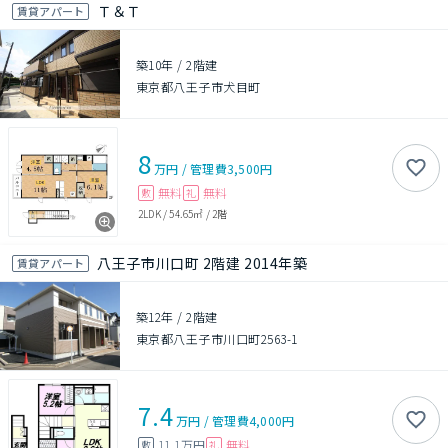
Ｔ＆Ｔ
賃貸アパート
築10年
/
2階建
東京都八王子市犬目町
8
万円
/
管理費
3,500円
無料
無料
敷
礼
2LDK
/
54.65㎡
/
2階
八王子市川口町 2階建 2014年築
賃貸アパート
築12年
/
2階建
東京都八王子市川口町2563-1
7.4
万円
/
管理費
4,000円
11.1万円
無料
敷
礼