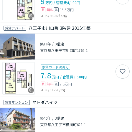
9
万円
/
管理費
4,100円
無料
13.5万円
敷
礼
2LDK
/
66.02㎡
/
3階
八王子市川口町 3階建 2015年築
賃貸アパート
築11年
/
3階建
東京都八王子市川口町1763-1
家賃カード決済可
7.8
万円
/
管理費
3,500円
無料
7.8万円
敷
礼
2LDK
/
61.7㎡
/
2階
ヤトダハイツ
賃貸マンション
築40年
/
3階建
東京都八王子市横川町629-1