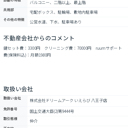
バルコニー、二階以上、最上階
共用部
宅配ボックス、駐輪場、敷地内駐車場
その他の特徴
公営水道、下水、駐車場あり
不動産会社からのコメント
鍵セット費：3300円　クリーニング費：70000円　ruumサポート
費(保険料込)：月額1980円
取扱い会社
取扱い会社
株式会社ドリームアーク いえらび 八王子店
免許番号
国土交通大臣(2)第9444号
取引態様
仲介