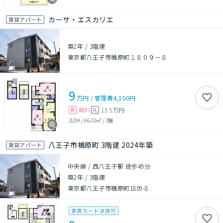
カーサ・エスカリエ
賃貸アパート
築2年
/
3階建
東京都八王子市楢原町１８０９－８
9
万円
/
管理費
4,100円
無料
13.5万円
敷
礼
2LDK
/
66.02㎡
/
3階
八王子市楢原町 3階建 2024年築
賃貸アパート
中央線 / 西八王子駅 徒歩49分
築2年
/
3階建
東京都八王子市楢原町1809-8
家賃カード決済可