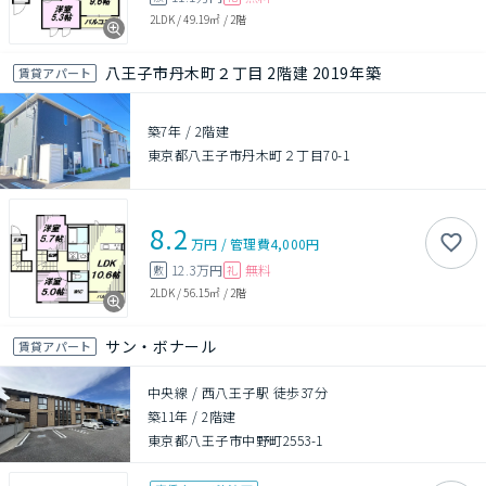
2LDK
/
49.19㎡
/
2階
八王子市丹木町２丁目 2階建 2019年築
賃貸アパート
築7年
/
2階建
東京都八王子市丹木町２丁目70-1
8.2
万円
/
管理費
4,000円
12.3万円
無料
敷
礼
2LDK
/
56.15㎡
/
2階
サン・ボナール
賃貸アパート
中央線 / 西八王子駅 徒歩37分
築11年
/
2階建
東京都八王子市中野町2553-1