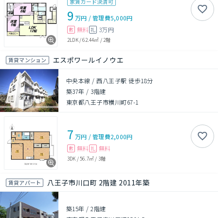
家賃カード決済可
9
万円
/
管理費
5,000円
無料
3万円
敷
礼
2LDK
/
62.44㎡
/
2階
エスポワールイノウエ
賃貸マンション
中央本線 / 西八王子駅 徒歩18分
築37年
/
3階建
東京都八王子市横川町67-1
7
万円
/
管理費
2,000円
無料
無料
敷
礼
3DK
/
56.7㎡
/
3階
八王子市川口町 2階建 2011年築
賃貸アパート
築15年
/
2階建