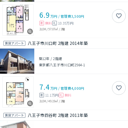
6.9
万円
/
管理費
3,500円
無料
10.35万円
敷
礼
2LDK
/
57.07㎡
/
2階
八王子市川口町 2階建 2014年築
賃貸アパート
築12年
/
2階建
東京都八王子市川口町2564-1
7.4
万円
/
管理費
4,000円
11.1万円
無料
敷
礼
2LDK
/
49.19㎡
/
2階
八王子市四谷町 2階建 2011年築
賃貸アパート