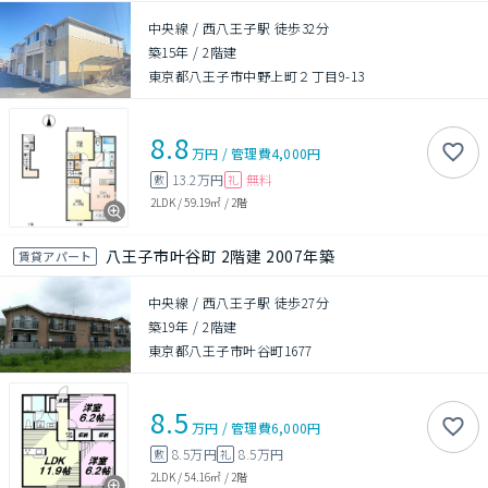
中央線 / 西八王子駅 徒歩32分
築15年
/
2階建
東京都八王子市中野上町２丁目9-13
8.8
万円
/
管理費
4,000円
13.2万円
無料
敷
礼
2LDK
/
59.19㎡
/
2階
八王子市叶谷町 2階建 2007年築
賃貸アパート
中央線 / 西八王子駅 徒歩27分
築19年
/
2階建
東京都八王子市叶谷町1677
8.5
万円
/
管理費
6,000円
8.5万円
8.5万円
敷
礼
2LDK
/
54.16㎡
/
2階