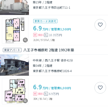
築15年
/
2階建
東京都八王子市四谷町711-1
家賃カード決済可
6.9
万円
/
管理費
3,500円
無料
10.35万円
敷
礼
2LDK
/
57.07㎡
/
2階
八王子市楢原町 2階建 1992年築
賃貸アパート
中央線 / 西八王子駅 徒歩41分
築34年
/
2階建
東京都八王子市楢原町1026-4
6.9
万円
/
管理費
6,000円
無料
6.9万円
敷
礼
3DK
/
50.7㎡
/
2階