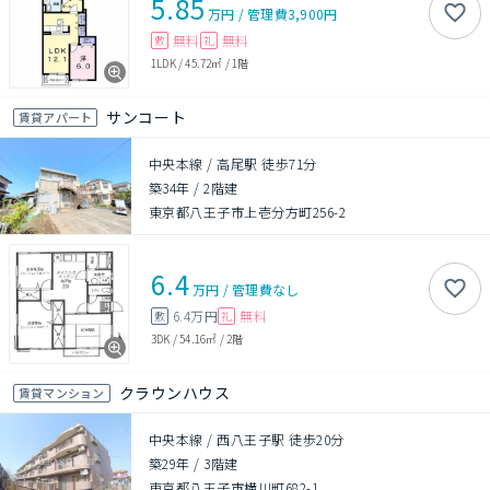
5.85
万円
/
管理費
3,900円
無料
無料
敷
礼
1LDK
/
45.72㎡
/
1階
サンコート
賃貸アパート
中央本線 / 高尾駅 徒歩71分
築34年
/
2階建
東京都八王子市上壱分方町256-2
6.4
万円
/
管理費
なし
6.4万円
無料
敷
礼
3DK
/
54.16㎡
/
2階
クラウンハウス
賃貸マンション
中央本線 / 西八王子駅 徒歩20分
築29年
/
3階建
東京都八王子市横川町682-1