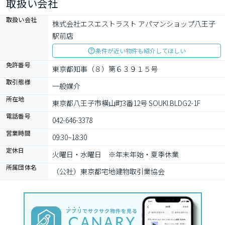
取扱い会社
取扱い会社
株式会社エスエストラスト アパマンショップ八王子
駅前店
条件が近い物件も紹介してほしい
免許番号
東京都知事（８）第６３９１５号
取引態様
一般媒介
所在地
東京都八王子市横山町3番12号 SOUKI.BLDG2-1F
電話番号
042-646-3378
営業時間
09:30~18:30
定休日
火曜日・水曜日　※年末年始・夏季休業
所属団体名
（公社）東京都宅地建物取引業協会　