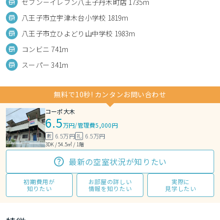
セブン－イレブン八王子丹木町店 1735m
八王子市立宇津木台小学校 1819m
八王子市立ひよどり山中学校 1983m
コンビニ 741m
スーパー 341m
無料で10秒! カンタンお問い合わせ
コーポ大木
6.5
万円
/
管理費5,000円
6.5万円
6.5万円
敷
礼
3DK / 54.5㎡ / 1階
最新の空室状況が知りたい
初期費用が
お部屋の詳しい
実際に
知りたい
情報を知りたい
見学したい