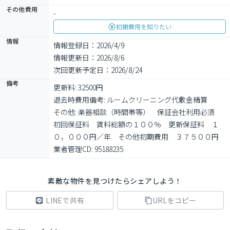
その他費用
-
初期費用を知りたい
情報
情報登録日：2026/4/9
情報更新日：2026/8/6
次回更新予定日：2026/8/24
備考
更新料: 32500円

退去時費用備考: ルームクリーニング代敷金精算

その他: 楽器相談（時間帯等）　保証会社利用必須　
初回保証料　賃料総額の１００％　更新保証料　１
０，０００円／年　その他初期費用　３７５００円

業者管理CD: 95188235
素敵な物件を見つけたらシェアしよう！
LINEで共有
URLをコピー