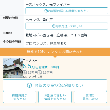
ーズボックス、光ファイバー
お部屋の詳しい情報を知りたい
部屋の特徴
ベランダ、角住戸
写真を送ってほしい
共用部
敷地内ごみ置き場、駐輪場、バイク置場
その他の特徴
プロパンガス、駐車場あり
無料で10秒! カンタンお問い合わせ
コーポ大木
6.5
万円
/
管理費5,000円
6.5万円
6.5万円
敷
礼
3DK / 54.5㎡ / 1階
最新の空室状況が知りたい
初期費用が
お部屋の詳しい
実際に
知りたい
情報を知りたい
見学したい