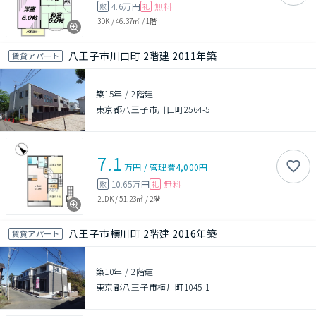
4.6万円
無料
敷
礼
3DK
/
46.37㎡
/
1階
八王子市川口町 2階建 2011年築
賃貸アパート
築15年
/
2階建
東京都八王子市川口町2564-5
7.1
万円
/
管理費
4,000円
10.65万円
無料
敷
礼
2LDK
/
51.23㎡
/
2階
八王子市横川町 2階建 2016年築
賃貸アパート
築10年
/
2階建
東京都八王子市横川町1045-1