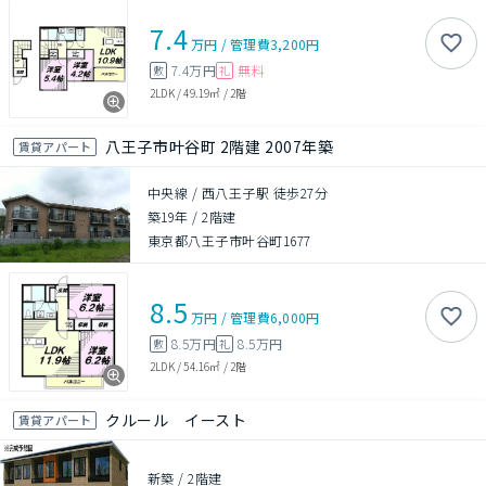
7.4
万円
/
管理費
3,200円
7.4万円
無料
敷
礼
2LDK
/
49.19㎡
/
2階
八王子市叶谷町 2階建 2007年築
賃貸アパート
中央線 / 西八王子駅 徒歩27分
築19年
/
2階建
東京都八王子市叶谷町1677
8.5
万円
/
管理費
6,000円
8.5万円
8.5万円
敷
礼
2LDK
/
54.16㎡
/
2階
クルール イースト
賃貸アパート
新築
/
2階建