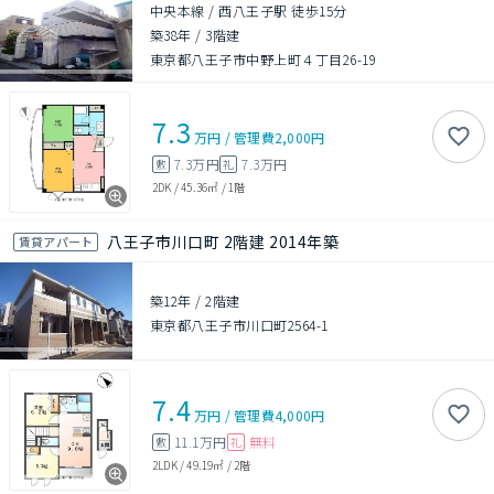
中央本線 / 西八王子駅 徒歩15分
築38年
/
3階建
東京都八王子市中野上町４丁目26-19
7.3
万円
/
管理費
2,000円
7.3万円
7.3万円
敷
礼
2DK
/
45.36㎡
/
1階
八王子市川口町 2階建 2014年築
賃貸アパート
築12年
/
2階建
東京都八王子市川口町2564-1
7.4
万円
/
管理費
4,000円
11.1万円
無料
敷
礼
2LDK
/
49.19㎡
/
2階