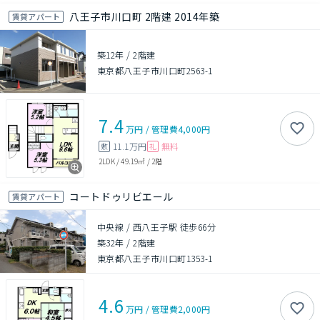
八王子市川口町 2階建 2014年築
賃貸アパート
築12年
/
2階建
東京都八王子市川口町2563-1
7.4
万円
/
管理費
4,000円
11.1万円
無料
敷
礼
2LDK
/
49.19㎡
/
2階
コートドゥリビエール
賃貸アパート
中央線 / 西八王子駅 徒歩66分
築32年
/
2階建
東京都八王子市川口町1353-1
4.6
万円
/
管理費
2,000円