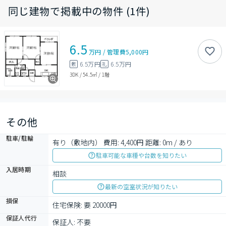
同じ建物で掲載中の物件 (1件)
6.5
万円
/
管理費
5,000円
6.5万円
6.5万円
敷
礼
3DK
/
54.5㎡
/
1階
その他
駐車/駐輪
有り（敷地内） 費用: 4,400円 距離: 0m / あり
駐車可能な車種や台数を知りたい
入居時期
相談
最新の空室状況が知りたい
損保
住宅保険: 要 20000円
保証人代行
保証人: 不要