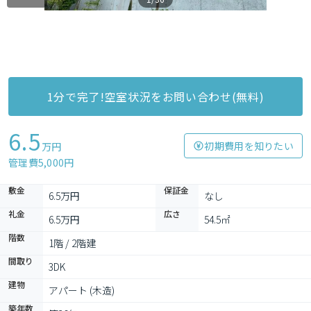
1分で完了!空室状況をお問い合わせ(無料)
6.5
初期費用を知りたい
万円
管理費5,000円
敷金
保証金
6.5万円
なし
礼金
広さ
6.5万円
54.5㎡
階数
1階 / 2階建
間取り
3DK
建物
アパート (木造)
築年数