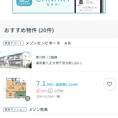
おすすめ物件 (20件)
メゾンセンピオーネ ＡＢ
賃貸アパート
築33年
/
2階建
東京都八王子市下恩方町1188-1
7.1
万円
/
管理費
3,500円
無料
10万円
敷
礼
3LDK
/
62.92㎡
/
1階
メゾン飛鳥
賃貸マンション