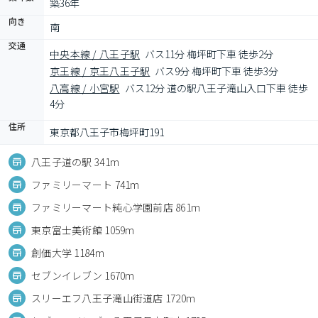
築36年
向き
南
交通
中央本線 / 八王子駅
バス11分 梅坪町下車 徒歩2分
京王線 / 京王八王子駅
バス9分 梅坪町下車 徒歩3分
八高線 / 小宮駅
バス12分 道の駅八王子滝山入口下車 徒歩
4分
住所
東京都八王子市梅坪町191
八王子道の駅 341m
ファミリーマート 741m
ファミリーマート純心学園前店 861m
東京富士美術館 1059m
創価大学 1184m
セブンイレブン 1670m
スリーエフ八王子滝山街道店 1720m