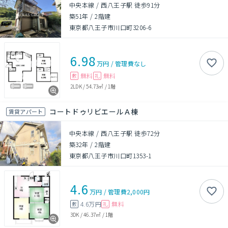
中央本線 / 西八王子駅 徒歩91分
築51年
/
2階建
東京都八王子市川口町3206-6
6.98
万円
/
管理費
なし
無料
無料
敷
礼
2LDK
/
54.73㎡
/
1階
コートドゥリビエールＡ棟
賃貸アパート
中央本線 / 西八王子駅 徒歩72分
築32年
/
2階建
東京都八王子市川口町1353-1
4.6
万円
/
管理費
2,000円
4.6万円
無料
敷
礼
3DK
/
46.37㎡
/
1階