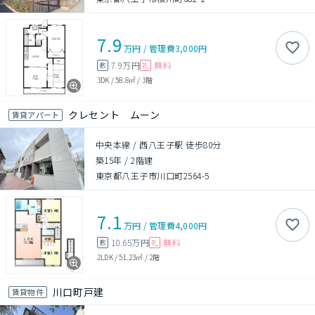
7.9
万円
/
管理費
3,000円
7.9万円
無料
敷
礼
3DK
/
58.8㎡
/
3階
クレセント ムーン
賃貸アパート
中央本線 / 西八王子駅 徒歩80分
築15年
/
2階建
東京都八王子市川口町2564-5
7.1
万円
/
管理費
4,000円
10.65万円
無料
敷
礼
2LDK
/
51.23㎡
/
2階
川口町戸建
賃貸物件