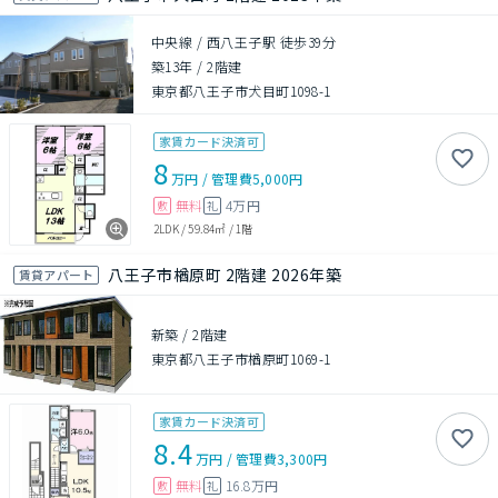
中央線 / 西八王子駅 徒歩39分
築13年
/
2階建
東京都八王子市犬目町1098-1
家賃カード決済可
8
万円
/
管理費
5,000円
無料
4万円
敷
礼
2LDK
/
59.84㎡
/
1階
八王子市楢原町 2階建 2026年築
賃貸アパート
新築
/
2階建
東京都八王子市楢原町1069-1
家賃カード決済可
8.4
万円
/
管理費
3,300円
無料
16.8万円
敷
礼