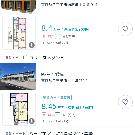
東京都八王子市楢原町１０６９-１
8.4
万円
/
管理費
3,300円
無料
16.8万円
敷
礼
1LDK
/
48.92㎡
/
2階
コリーヌメゾンＡ
賃貸アパート
築7年
/
2階建
東京都八王子市大谷町320-1
家賃カード決済可
8.45
万円
/
管理費
3,500円
無料
16.9万円
敷
礼
1LDK
/
48.35㎡
/
1階
八王子市犬目町 2階建 2013年築
賃貸アパート