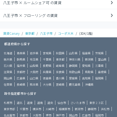
八王子市 × ルームシェア可 の賃貸
八王子市 × フローリング の賃貸
賃貸Canary
/
東京都
/
八王子市
/
コーポ大木
/
(3DK/1階)
都道府県から探す
北海道
青森県
岩手県
宮城県
秋田県
山形県
福島県
茨城県
栃木県
群馬県
埼玉県
千葉県
東京都
神奈川県
新潟県
富山県
石川県
福井県
山梨県
長野県
岐阜県
静岡県
愛知県
三重県
滋賀県
京都府
大阪府
兵庫県
奈良県
和歌山県
鳥取県
島根県
岡山県
広島県
山口県
徳島県
香川県
愛媛県
高知県
福岡県
佐賀県
長崎県
熊本県
大分県
宮崎県
鹿児島県
沖縄県
政令指定都市から探す
札幌市
道北
道東
道南
道央
仙台市
さいたま市
東京２３区
東京市部
千葉市
横浜市
川崎市
相模原市
新潟市
静岡市
浜松市
名古屋市
京都市
大阪市
堺市
神戸市
岡山市
広島市
福岡市