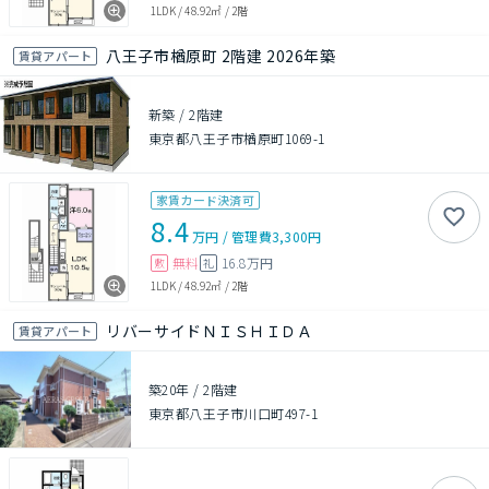
1LDK
/
48.92㎡
/
2階
八王子市楢原町 2階建 2026年築
賃貸アパート
新築
/
2階建
東京都八王子市楢原町1069-1
家賃カード決済可
8.4
万円
/
管理費
3,300円
無料
16.8万円
敷
礼
1LDK
/
48.92㎡
/
2階
リバーサイドＮＩＳＨＩＤＡ
賃貸アパート
築20年
/
2階建
東京都八王子市川口町497-1