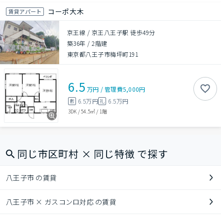
コーポ大木
賃貸アパート
京王線 / 京王八王子駅 徒歩49分
築36年
/
2階建
東京都八王子市梅坪町191
6.5
万円
/
管理費
5,000円
6.5万円
6.5万円
敷
礼
3DK
/
54.5㎡
/
1階
同じ市区町村 × 同じ特徴 で探す
八王子市 の賃貸
八王子市 × ガスコンロ対応 の賃貸