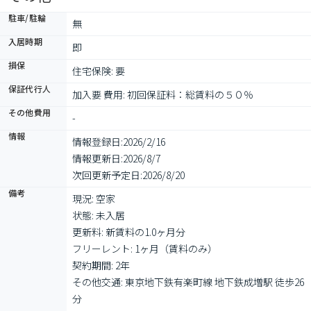
駐車/駐輪
無
入居時期
即
損保
住宅保険: 要
保証代行人
加入要 費用: 初回保証料：総賃料の５０％　
その他費用
-
情報
情報登録日:
2026/2/16
情報更新日:
2026/8/7
次回更新予定日:
2026/8/20
備考
現況: 空家

状態: 未入居

更新料: 新賃料の1.0ヶ月分

フリーレント: 1ヶ月（賃料のみ）

契約期間: 2年

その他交通: 東京地下鉄有楽町線 地下鉄成増駅 徒歩26
分
