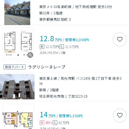
東京メトロ有楽町線 / 地下鉄成増駅 徒歩10分
築32年
/
2階建
東京都練馬区旭町３
12.8
万円
/
管理費
2,000円
12.8万円
12.8万円
敷
礼
2LDK
/
69.37㎡
/
1階
ラグリシーヌレーブ
賃貸アパート
東武東上線 / 和光市駅 バス14分 南1丁目下車 徒歩3
分
新築
/
3階建
埼玉県和光市南１丁目5223-19
14
万円
/
管理費
5,500円
無料
42万円
敷
礼
2LDK
/
67.81㎡
/
1階