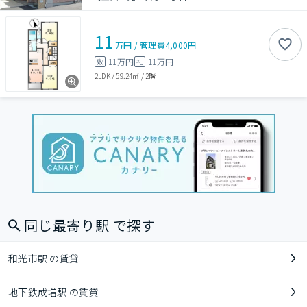
11
万円
/
管理費
4,000円
11万円
11万円
敷
礼
2LDK
/
59.24㎡
/
2階
同じ最寄り駅 で探す
和光市駅 の賃貸
地下鉄成増駅 の賃貸