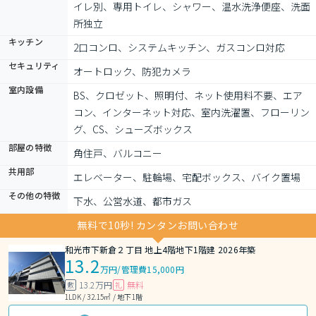
イレ別、専用トイレ、シャワー、温水洗浄便座、洗面
所独立
キッチン
2口コンロ、システムキッチン、ガスコンロ対応
セキュリティ
オートロック、防犯カメラ
室内設備
BS、クロゼット、照明付、ネット使用料不要、エア
コン、インターネット対応、室内洗濯置、フローリン
グ、CS、シューズボックス
部屋の特徴
角住戸、バルコニー
共用部
エレベーター、駐輪場、宅配ボックス、バイク置場
その他の特徴
下水、公営水道、都市ガス
無料で10秒! カンタンお問い合わせ
和光市下新倉２丁目 地上4階地下1階建 2026年築
13.2
万円
/
管理費15,000円
13.2万円
無料
敷
礼
1LDK / 32.15㎡ / 地下1階