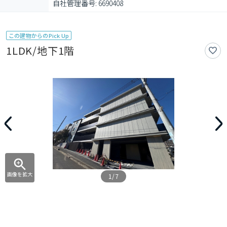
自社管理番号: 6690408
この建物からのPick Up
1LDK/地下1階
画像を拡大
1/7