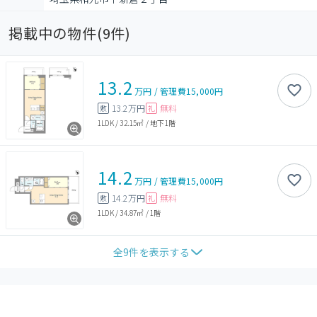
掲載中の物件(
9
件)
13.2
万円
/
管理費
15,000円
13.2万円
無料
敷
礼
1LDK
/
32.15㎡
/
地下1階
14.2
万円
/
管理費
15,000円
14.2万円
無料
敷
礼
1LDK
/
34.87㎡
/
1階
全
9
件を表示する