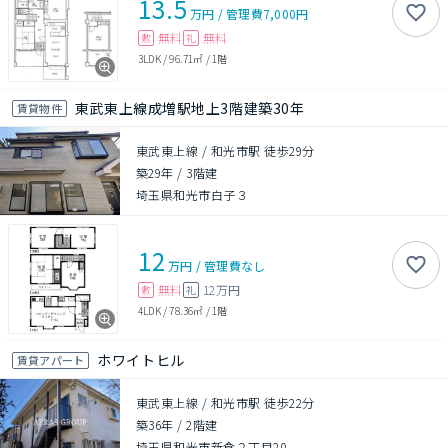
13.5
万円
/
管理費
7,000円
無料
無料
敷
礼
3LDK
/
96.71㎡
/
1階
東武東上線成増駅地上3階建築30年
賃貸物件
東武東上線 / 和光市駅 徒歩29分
築29年
/
3階建
埼玉県和光市白子３
12
万円
/
管理費
なし
無料
12万円
敷
礼
4LDK
/
78.36㎡
/
1階
ホワイトヒル
賃貸アパート
東武東上線 / 和光市駅 徒歩22分
築36年
/
2階建
埼玉県和光市新倉２丁目20