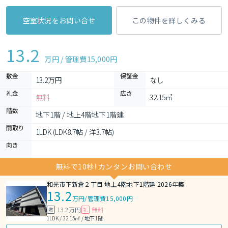
空室状況をお問い合せ
この物件を詳しくみる
13.2
万円 / 管理費
15,000円
敷金
保証金
13.2万円
なし
礼金
広さ
無料
32.15㎡
階数
地下1階 / 地上4階地下1階建
間取り
1LDK (LDK8.7帖 / 洋3.7帖)
向き
無料で10秒! カンタンお問い合わせ
和光市下新倉２丁目 地上4階地下1階建 2026年築
13.2
万円
/
管理費15,000円
13.2万円
無料
敷
礼
1LDK / 32.15㎡ / 地下1階