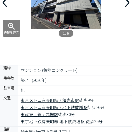
画像を拡大
1/6
建物
マンション (鉄筋コンクリート)
築年数
築1年 (2026年)
駐車場
無
交通
東京メトロ有楽町線 / 和光市駅
徒歩9分
東京メトロ有楽町線 / 地下鉄成増駅
徒歩26分
東武東上線 / 成増駅
徒歩30分
東京地下鉄有楽町線 地下鉄成増駅 徒歩26分
住所
埼玉県和光市下新倉２丁目