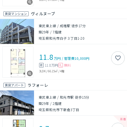
ヴィルヌーブ
賃貸マンション
東武東上線 / 成増駅 徒歩17分
築29年
/
7階建
埼玉県和光市白子３丁目1-20
11.8
万円
/
管理費
10,000円
11.8万円
無料
敷
礼
3LDK
/
66.15㎡
/
4階
ラフォーレ
賃貸アパート
東武東上線 / 和光市駅 徒歩15分
築29年
/
2階建
埼玉県和光市下新倉3丁目