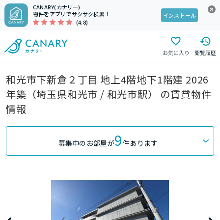
CANARY(カナリー)
物件をアプリでサクサク検索！
インストール
(4.8)
お気に入り
閲覧履歴
和光市下新倉２丁目 地上4階地下1階建 2026
年築（埼玉県和光市 / 和光市駅） の賃貸物件
情報
9
募集中のお部屋が
件あります