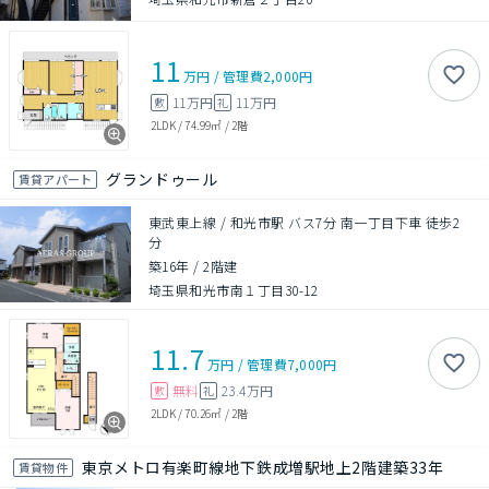
11
万円
/
管理費
2,000円
11万円
11万円
敷
礼
2LDK
/
74.99㎡
/
2階
グランドゥール
賃貸アパート
東武東上線 / 和光市駅 バス7分 南一丁目下車 徒歩2
分
築16年
/
2階建
埼玉県和光市南１丁目30-12
11.7
万円
/
管理費
7,000円
無料
23.4万円
敷
礼
2LDK
/
70.26㎡
/
2階
東京メトロ有楽町線地下鉄成増駅地上2階建築33年
賃貸物件