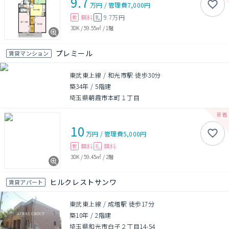
9.7
万円
/
管理費
7,000円
無料
9.7万円
敷
礼
3DK
/
59.55㎡
/
1階
プレミール
賃貸マンション
東武東上線 / 和光市駅 徒歩30分
築34年
/
5階建
埼玉県朝霞市本町１丁目
10
万円
/
管理費
5,000円
無料
無料
敷
礼
3DK
/
59.45㎡
/
2階
ヒルクレストサンワ
賃貸アパート
東武東上線 / 成増駅 徒歩17分
築10年
/
2階建
埼玉県和光市白子２丁目14-54