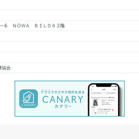
－６　ＮＯＷＡ　ＢＩＬＤⅡ２階
業協会