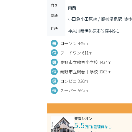
向き
南西
交通
小田急小田原線 / 鶴巻温泉駅
徒歩
住所
神奈川県伊勢原市笠窪449-1
ローソン 449m
フードワン 611m
秦野市立鶴巻小学校 1434m
秦野市立鶴巻中学校 1203m
コンビニ 326m
スーパー 552m
笠窪シオン
5.5
万円
/
管理費なし