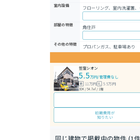
室内設備
フローリング、室内洗濯置、
部屋の特徴
角住戸
その他の特徴
プロパンガス、駐車場あり
笠窪シオン
5.5
万円
/
管理費なし
11万円
5.5万円
敷
礼
3DK / 54.7㎡ / 1階
初期費用が
知りたい
同じ建物で掲載中の物件 (1件