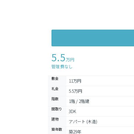
5.5
万円
管理費なし
敷金
11万円
礼金
5.5万円
階数
1階 / 2階建
間取り
3DK
建物
アパート (木造)
築年数
築29年