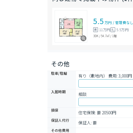
5.5
万円
/
管理費
な
11万円
5.5万円
敷
礼
3DK
/
54.7㎡
/
1階
その他
駐車/駐輪
有り（敷地内） 費用: 3,000円 
入居時期
相談
損保
住宅保険: 要 20500円
保証人代行
保証人: 要
その他費用
-