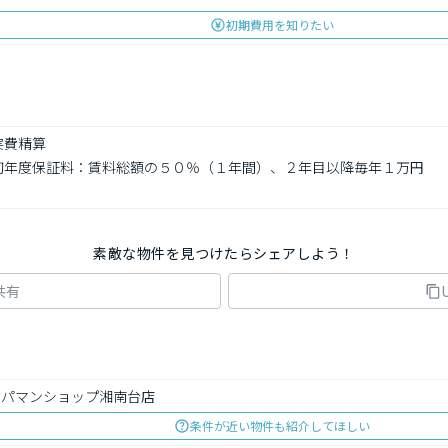
初期費用を知りたい
費精算

　初年度保証料：賃料総額の５０％（１年間）、２年目以降毎年１万円

素敵な物件を見つけたらシェアしよう！
共有
アパマンショップ湘南台店
条件が近い物件も紹介してほしい