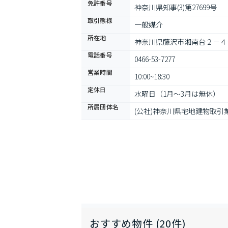
免許番号
神奈川県知事(3)第27699号
取引態様
一般媒介
所在地
神奈川県藤沢市湘南台２－４
電話番号
0466-53-7277
営業時間
10:00~18:30
定休日
水曜日（1月～3月は無休）
所属団体名
(公社)神奈川県宅地建物取引
おすすめ物件 (20件)