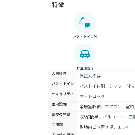
特徴
バス・トイレ別
駐車場あり
入居条件
保証人不要
バス・トイレ
バストイレ別、シャワー付洗
セキュリティ
オートロック
室内設備
全居室収納、エアコン、室内
部屋の特徴
収納2間半、バルコニー、二
共用部
敷地内ごみ置き場、エレベー
その他の特徴