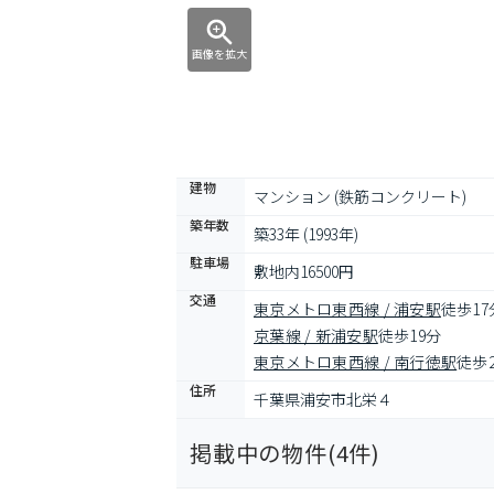
画像を拡大
建物
マンション (鉄筋コンクリート)
築年数
築33年 (1993年)
駐車場
敷地内16500円
交通
東京メトロ東西線 / 浦安駅
徒歩17
京葉線 / 新浦安駅
徒歩19分
東京メトロ東西線 / 南行徳駅
徒歩
住所
千葉県浦安市北栄４
掲載中の物件(
4
件)