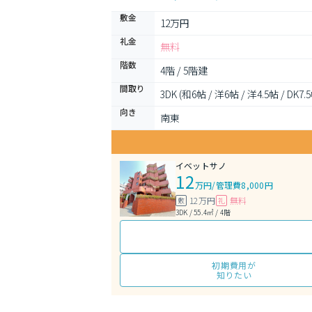
敷金
12万円
礼金
無料
階数
4階 / 5階建
間取り
3DK (和6帖 / 洋6帖 / 洋4.5帖 / DK7.
向き
南東
イベットサノ
12
万円
/
管理費8,000円
12万円
無料
敷
礼
3DK / 55.4㎡ / 4階
初期費用が
知りたい