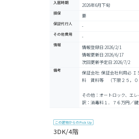
入居時期
2026年6月下旬
損保
要
保証代行人
-
その他費用
-
情報
情報登録日:
2026/2/1
情報更新日:
2026/6/17
次回更新予定日:
2026/7/2
備考
保証会社: 保証会社利用必
料　賃料等　（下限２５，０
その他：オートロック、エレベータ
訳：消毒料１．７６万円／鍵
この建物からのPick Up
3DK/4階