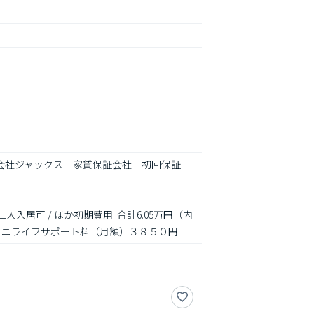
式会社ジャックス　家賃保証会社　初回保証
人入居可 / ほか初期費用: 合計6.05万円（内
ニミニライフサポート料（月額）３８５０円