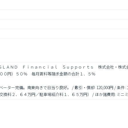
 ＩＳＬＡＮＤ　Ｆｉｎａｎｃｉａｌ　Ｓｕｐｐｏｒｔｓ　株式会社・株
００円）５０％　毎月賃料等請求金額の合計１．５％

ー完備。南東向きで日当り良好。 / 敷引・償却: 120,000円 / 条件: 二
交換料２．６４万円／駐車場紹介料１．６５万円） / ほか諸費用: ミ