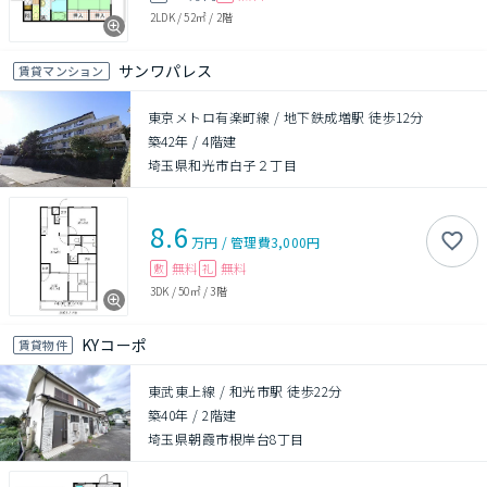
2LDK
/
52㎡
/
2階
サンワパレス
賃貸マンション
東京メトロ有楽町線 / 地下鉄成増駅 徒歩12分
築42年
/
4階建
埼玉県和光市白子２丁目
8.6
万円
/
管理費
3,000円
無料
無料
敷
礼
3DK
/
50㎡
/
3階
KYコーポ
賃貸物件
東武東上線 / 和光市駅 徒歩22分
築40年
/
2階建
埼玉県朝霞市根岸台8丁目