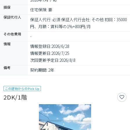
損保
住宅保険: 要
保証代行人
保証人代行: 必須 保証人代行会社: その他 初回：35000
円、月額：賃料等の1%+800円/月
その他費用
-
情報
情報登録日:
2026/6/28
情報更新日:
2026/7/25
次回更新予定日:
2026/8/8
備考
契約期間: 2年
この建物からのPick Up
2DK/1階