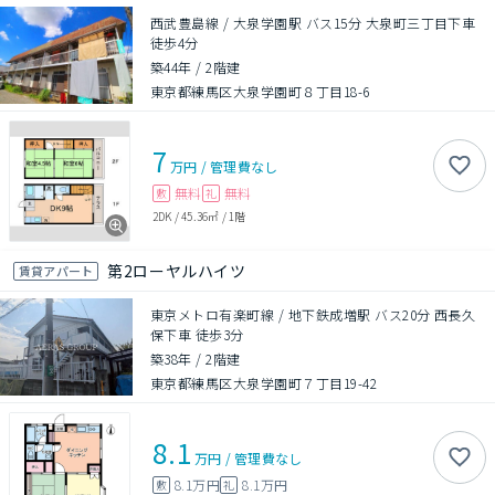
西武豊島線 / 大泉学園駅 バス15分 大泉町三丁目下車
徒歩4分
築44年
/
2階建
東京都練馬区大泉学園町８丁目18-6
7
万円
/
管理費
なし
無料
無料
敷
礼
2DK
/
45.36㎡
/
1階
第2ローヤルハイツ
賃貸アパート
東京メトロ有楽町線 / 地下鉄成増駅 バス20分 西長久
保下車 徒歩3分
築38年
/
2階建
東京都練馬区大泉学園町７丁目19-42
8.1
万円
/
管理費
なし
8.1万円
8.1万円
敷
礼