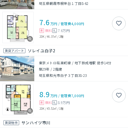
埼玉県朝霞市根岸台１丁目8-62
7.6
万円
/
管理費
4,000円
無料
7.6万円
敷
礼
2DK
/
46.37㎡
/
2階
ソレイユ白子2
賃貸アパート
東京メトロ有楽町線 / 地下鉄成増駅 徒歩14分
築29年
/
2階建
埼玉県和光市白子３丁目38-23
8.9
万円
/
管理費
7,000円
無料
8.9万円
敷
礼
2DK
/
45.52㎡
/
1階
サンハイツ市川
賃貸物件