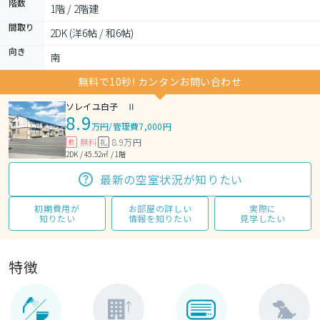
階数
1階 / 2階建
間取り
2DK (洋6帖 / 和6帖)
向き
南
無料で10秒! カンタンお問い合わせ
ソレイユ白子 Ⅱ
8.9
万円
/
管理費7,000円
無料
8.9万円
敷
礼
2DK / 45.52㎡ / 1階
最新の空室状況が知りたい
初期費用が
お部屋の詳しい
実際に
知りたい
情報を知りたい
見学したい
特徴