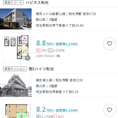
ハピネス和光
賃貸アパート
東京メトロ副都心線 / 和光市駅 徒歩27分
築12年
/
3階建
埼玉県和光市下新倉５丁目15-66
8.8
万円
/
管理費
3,500円
無料
8.8万円
敷
礼
1LDK
/
53.01㎡
/
3階
第5ハイツ和光
賃貸マンション
東武東上線 / 和光市駅 徒歩22分
築31年
/
5階建
埼玉県和光市新倉３丁目5-24
8.2
万円
/
管理費
5,000円
8.2万円
無料
敷
礼