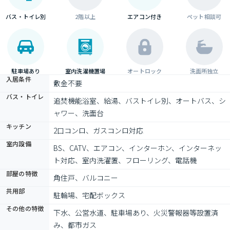
バス・トイレ別
2階以上
エアコン付き
ペット相談可
駐車場あり
室内洗濯機置場
オートロック
洗面所独立
入居条件
敷金不要
バス・トイレ
追焚機能浴室、給湯、バストイレ別、オートバス、シ
ャワー、洗面台
キッチン
2口コンロ、ガスコンロ対応
室内設備
BS、CATV、エアコン、インターホン、インターネッ
ト対応、室内洗濯置、フローリング、電話機
部屋の特徴
角住戸、バルコニー
共用部
駐輪場、宅配ボックス
その他の特徴
下水、公営水道、駐車場あり、火災警報器等設置済
み、都市ガス