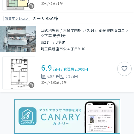
2DK
/
45㎡
/
1階
カーサKSA棟
賃貸マンション
西武池袋線 / 大泉学園駅 バス14分 都民農園セコニッ
ク下車 徒歩1分
築21年
/
3階建
埼玉県新座市栄４丁目8-10
6.9
万円
/
管理費
2,000円
6.9万円
6.9万円
敷
礼
2DK
/
44.62㎡
/
3階