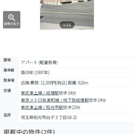
画像を拡大
1/16
建物
アパート (軽量鉄骨)
築年数
築29年 (1997年)
駐車場
近隣 費用: 11,000円(税込) 距離: 623m
交通
東武東上線 / 成増駅
徒歩14分
東京メトロ有楽町線 / 地下鉄成増駅
徒歩14分
東武東上線 / 和光市駅
徒歩22分
住所
埼玉県和光市白子３丁目38-23
掲載中の物件(
2
件)