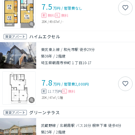
7.5
万円
/
管理費
なし
無料
無料
敷
礼
2DK
/
49.67㎡
/
-
ハイムエクセル
賃貸アパート
東武東上線 / 和光市駅 徒歩29分
築36年
/
2階建
埼玉県朝霞市仲町１丁目10-17
7.8
万円
/
管理費
2,000円
11.7万円
無料
敷
礼
2DK
/
47㎡
/
1階
グリーンテラス
賃貸アパート
武蔵野線 / 北朝霞駅 バス16分 根岸下車 徒歩4分
築25年
/
2階建