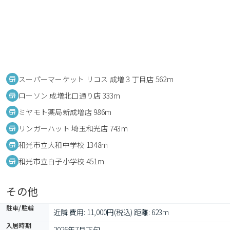
スーパーマーケット リコス 成増３丁目店 562m
ローソン 成増北口通り店 333m
ミヤモト薬局新成増店 986m
リンガーハット 埼玉和光店 743m
和光市立大和中学校 1348m
和光市立白子小学校 451m
その他
駐車/駐輪
近隣 費用: 11,000円(税込) 距離: 623m
入居時期
2026年7月下旬