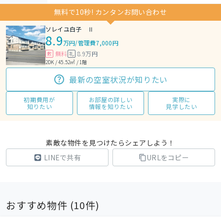
無料で10秒! カンタンお問い合わせ
ソレイユ白子 Ⅱ
8.9
万円
/
管理費7,000円
無料
8.9万円
敷
礼
2DK / 45.52㎡ / 1階
最新の空室状況が知りたい
初期費用が
お部屋の詳しい
実際に
知りたい
情報を知りたい
見学したい
素敵な物件を見つけたらシェアしよう！
LINEで共有
URLをコピー
おすすめ物件 (
10
件)