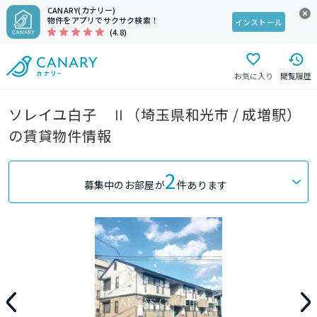
CANARY(カナリー)
物件をアプリでサクサク検索！
インストール
(4.8)
お気に入り
閲覧履歴
ソレイユ白子 Ⅱ（埼玉県和光市 / 成増駅）
の賃貸物件情報
2
募集中のお部屋が
件あります