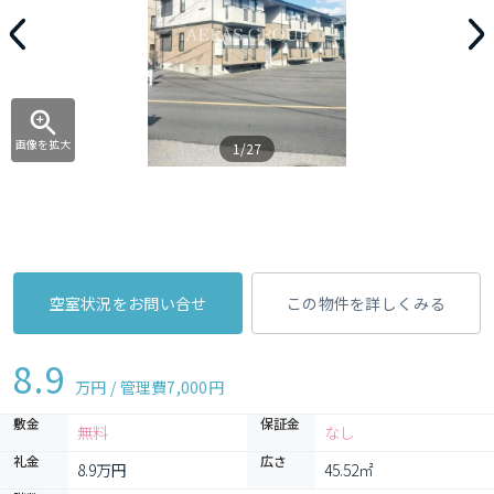
画像を拡大
1/27
空室状況をお問い合せ
この物件を詳しくみる
8.9
万円 / 管理費
7,000円
敷金
保証金
無料
なし
礼金
広さ
8.9万円
45.52㎡