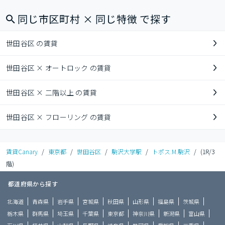
同じ市区町村 × 同じ特徴 で探す
世田谷区 の賃貸
世田谷区 × オートロック の賃貸
世田谷区 × 二階以上 の賃貸
世田谷区 × フローリング の賃貸
賃貸Canary
/
東京都
/
世田谷区
/
駒沢大学駅
/
トポス.M.駒沢
/
(1R/3
階)
都道府県から探す
北海道
青森県
岩手県
宮城県
秋田県
山形県
福島県
茨城県
栃木県
群馬県
埼玉県
千葉県
東京都
神奈川県
新潟県
富山県