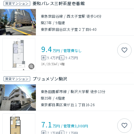
菱和パレス三軒茶屋壱番館
賃貸マンション
東急世田谷線 / 西太子堂駅 徒歩14分
築27年
/
9階建
東京都世田谷区太子堂２丁目6-40
9.4
万円
/
管理費
なし
9.4万円
9.4万円
敷
礼
1K
/
19.53㎡
/
4階
プリュメゾン駒沢
賃貸マンション
東急田園都市線 / 駒沢大学駅 徒歩13分
築35年
/
4階建
東京都目黒区東が丘１丁目16-26
7.1
万円
/
管理費
3,000円
7.1万円
7.1万円
敷
礼