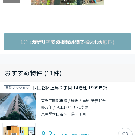
1分で完了!空室状況をお問い合わせ(無料)
カナリーでの掲載は終了しました
おすすめ物件 (11件)
世田谷区上馬２丁目 14階建 1999年築
賃貸マンション
東急田園都市線 / 駒沢大学駅 徒歩10分
築27年
/
地上14階地下1階建
東京都世田谷区上馬２丁目
9.2