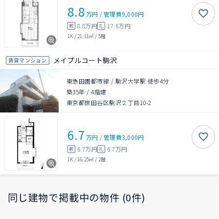
8.8
万円
/
管理費
9,000円
8.8万円
17.6万円
敷
礼
1K
/
21.11㎡
/
5階
メイプルコート駒沢
賃貸マンション
東急田園都市線 / 駒沢大学駅 徒歩4分
築35年
/
4階建
東京都世田谷区駒沢２丁目10-2
6.7
万円
/
管理費
3,000円
6.7万円
6.7万円
敷
礼
1K
/
16.25㎡
/
2階
同じ建物で掲載中の物件 (0件)