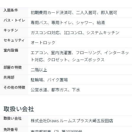
入居条件
初期費用カード決済可、二人入居可、即入居可
バス・トイレ
専用バス、専用トイレ、シャワー、給湯
キッチン
ガスコンロ対応、1口コンロ、システムキッチン
セキュリティ
オートロック
室内設備
エアコン、室内洗濯置、フローリング、インターネッ
ト対応、クロゼット、シューズボックス
部屋の特徴
二階以上
共用部
駐輪場、バイク置場
その他の特徴
公営水道、都市ガス、下水
取扱い会社
取扱い会社
株式会社Draws ルームスプラス大崎五反田店
免許番号
東京都知事（2）第101699号