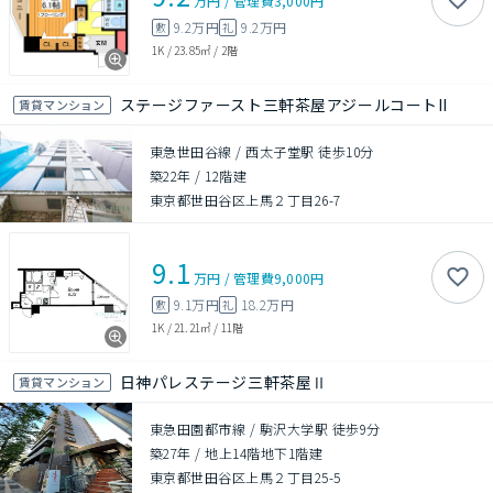
万円
/
管理費
3,000円
9.2万円
9.2万円
敷
礼
1K
/
23.85㎡
/
2階
ステージファースト三軒茶屋アジールコートII
賃貸マンション
東急世田谷線 / 西太子堂駅 徒歩10分
築22年
/
12階建
東京都世田谷区上馬２丁目26-7
9.1
万円
/
管理費
9,000円
9.1万円
18.2万円
敷
礼
1K
/
21.21㎡
/
11階
日神パレステージ三軒茶屋Ⅱ
賃貸マンション
東急田園都市線 / 駒沢大学駅 徒歩9分
築27年
/
地上14階地下1階建
東京都世田谷区上馬２丁目25-5