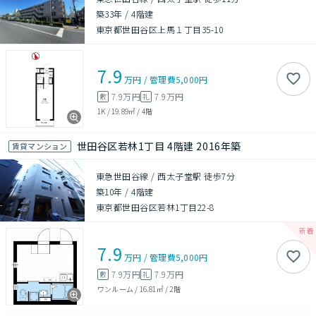
築33年
/
4階建
東京都世田谷区上馬１丁目35-10
7.9
万円
/
管理費
5,000円
7.9万円
7.9万円
敷
礼
1K
/
19.89㎡
/
4階
世田谷区若林1丁目 4階建 2016年築
賃貸マンション
東急世田谷線 / 西太子堂駅 徒歩7分
築10年
/
4階建
東京都世田谷区若林1丁目22-8
7.9
万円
/
管理費
5,000円
7.9万円
7.9万円
敷
礼
ワンルーム
/
16.81㎡
/
2階