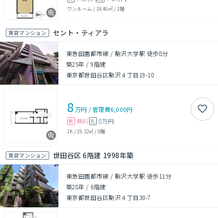
ワンルーム
/
18.46㎡
/
2階
セント・ティアラ
賃貸マンション
東急田園都市線 / 駒沢大学駅 徒歩8分
築25年
/
9階建
東京都世田谷区駒沢４丁目19-10
8
万円
/
管理費
6,000円
無料
8万円
敷
礼
1K
/
19.32㎡
/
6階
世田谷区 6階建 1998年築
賃貸マンション
東急田園都市線 / 駒沢大学駅 徒歩11分
築28年
/
6階建
東京都世田谷区駒沢４丁目30-7