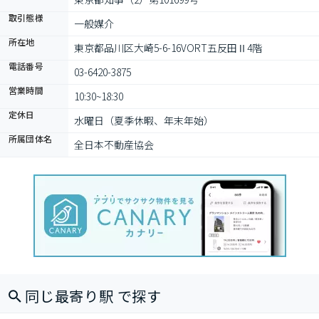
取引態様
一般媒介
所在地
東京都品川区大崎5-6-16VORT五反田Ⅱ4階
電話番号
03-6420-3875
営業時間
10:30~18:30
定休日
水曜日（夏季休暇、年末年始）
所属団体名
全日本不動産協会
同じ最寄り駅 で探す