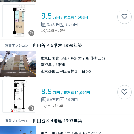
8.5
万円
/
管理費
4,500円
8.5万円
8.5万円
敷
礼
1K
/
19.98㎡
/
5階
世田谷区 6階建 1999年築
賃貸マンション
東急田園都市線 / 駒沢大学駅 徒歩15分
築27年
/
6階建
東京都世田谷区若林３丁目9-6
8.9
万円
/
管理費
10,000円
8.9万円
8.9万円
敷
礼
1K
/
25.1㎡
/
2階
世田谷区 4階建 1993年築
賃貸マンション
東急世田谷線 / 西太子堂駅 徒歩11分