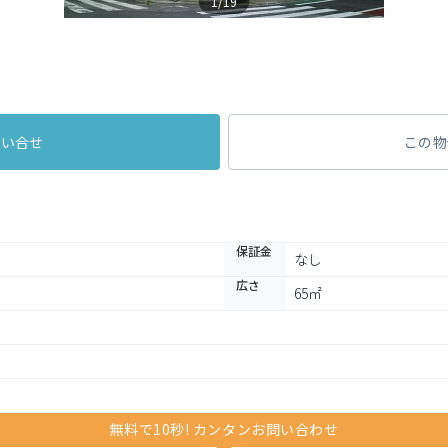
1/19
問い合せ
この物
保証金
なし
広さ
65㎡
無料で10秒! カンタンお問い合わせ