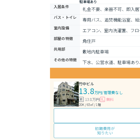
駐車場あり
入居条件
礼金不要、楽器不可、即入居
バス・トイレ
専用バス、追焚機能浴室、給
室内設備
エアコン、室内洗濯置、フロ
部屋の特徴
角住戸
共用部
敷地内駐車場
その他の特徴
下水、公営水道、駐車場あり
竹中ビル
13.8
万円
/
管理費なし
13.8万円
無料
敷
礼
2DK / 65㎡ / 1階
初期費用が
知りたい