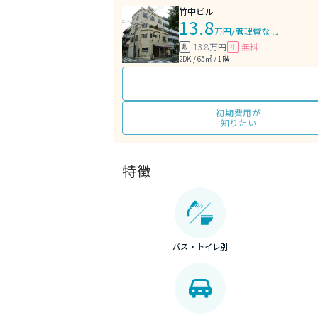
竹中ビル
13.8
万円
/
管理費なし
13.8万円
無料
敷
礼
2DK / 65㎡ / 1階
初期費用が
知りたい
特徴
バス・トイレ別