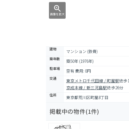
画像を拡大
建物
マンション (鉄骨)
築年数
築50年 (1976年)
駐車場
空有 費用: 0円
交通
東京メトロ千代田線 / 町屋駅
徒歩
京成本線 / 新三河島駅
徒歩26分
住所
東京都荒川区町屋8丁目
掲載中の物件(
1
件)