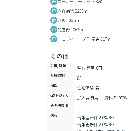
スーパーマーケット 380m
総合病院 2258m
公園 1002m
商店街 1063m
コモディイイダ 町屋店 517m
その他
駐車/駐輪
空有 費用: 0円
入居時期
即
損保
住宅保険: 要
保証代行人
加入要 費用: 　賃料の100％、
その他費用
-
情報
情報登録日:
2026/8/6
情報更新日:
2026/8/7