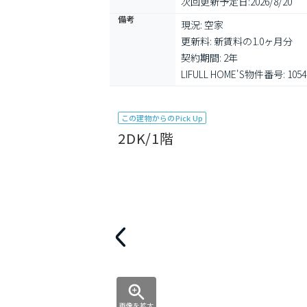
次回更新予定日:
2026/8/20
備考
現況: 空家

更新料: 新賃料の1.0ヶ月分

契約期間: 2年

LIFULL HOME'S物件番号: 1054
この建物からのPick Up
2DK/1階
画像を拡大