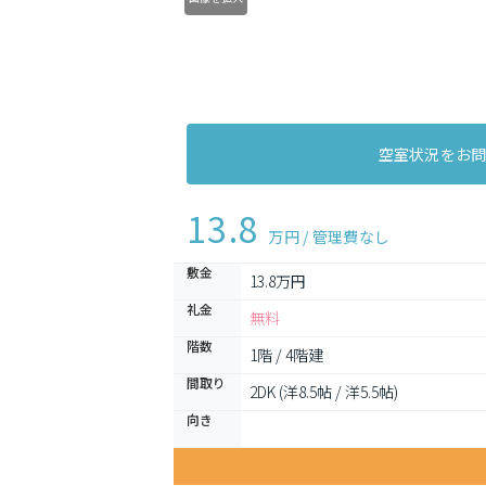
空室状況をお
13.8
万円 / 管理費
なし
敷金
13.8万円
礼金
無料
階数
1階 / 4階建
間取り
2DK (洋8.5帖 / 洋5.5帖)
向き