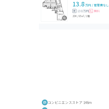
13.8
万円
/
管理費
なし
13.8万円
無料
敷
礼
2DK
/
65㎡
/
1階
コンビニエンスストア 146m