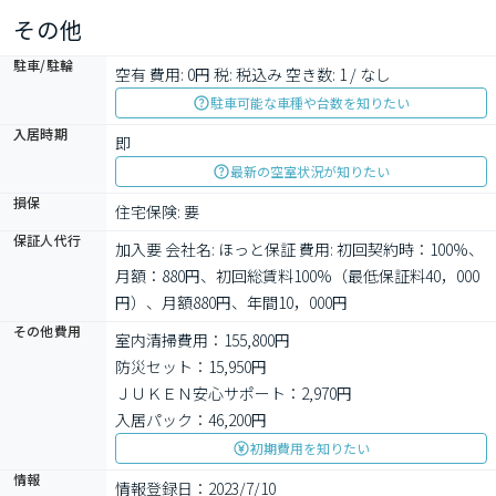
その他
駐車/駐輪
空有 費用: 0円 税: 税込み 空き数: 1 / なし
駐車可能な車種や台数を知りたい
入居時期
即
最新の空室状況が知りたい
損保
住宅保険: 要
保証人代行
加入要 会社名: ほっと保証 費用: 初回契約時：100%、
月額：880円、初回総賃料100%（最低保証料40，000
円）、月額880円、年間10，000円
その他費用
室内清掃費用：155,800円
防災セット：15,950円
ＪＵＫＥＮ安心サポート：2,970円
入居パック：46,200円
初期費用を知りたい
情報
情報登録日：2023/7/10