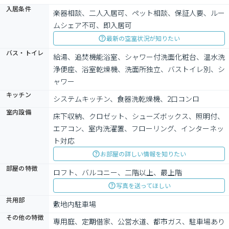
入居条件
楽器相談、二人入居可、ペット相談、保証人要、ルー
ムシェア不可、即入居可
最新の空室状況が知りたい
バス・トイレ
給湯、追焚機能浴室、シャワー付洗面化粧台、温水洗
浄便座、浴室乾燥機、洗面所独立、バストイレ別、シ
ャワー
キッチン
システムキッチン、食器洗乾燥機、2口コンロ
室内設備
床下収納、クロゼット、シューズボックス、照明付、
エアコン、室内洗濯置、フローリング、インターネッ
ト対応
お部屋の詳しい情報を知りたい
部屋の特徴
ロフト、バルコニー、二階以上、最上階
写真を送ってほしい
共用部
敷地内駐車場
その他の特徴
専用庭、定期借家、公営水道、都市ガス、駐車場あり