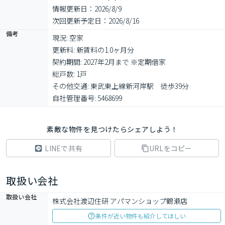
情報更新日：2026/8/9
次回更新予定日：2026/8/16
備考
現況: 空家

更新料: 新賃料の1.0ヶ月分

契約期間: 2027年2月まで ※定期借家

総戸数: 1戸

その他交通: 東武東上線新河岸駅　徒歩39分

自社管理番号: 5468699
素敵な物件を見つけたらシェアしよう！
LINEで共有
URLをコピー
取扱い会社
取扱い会社
株式会社渡辺住研 アパマンショップ鶴瀬店
条件が近い物件も紹介してほしい