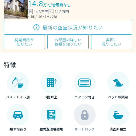
14.8
万円
/
管理費なし
14.8万円
14.8万円
敷
礼
4LDK / 108.47㎡ / 2階
最新の空室状況が知りたい
初期費用が
お部屋の詳しい
実際に
知りたい
情報を知りたい
見学したい
特徴
バス・トイレ別
2階以上
エアコン付き
ペット相談可
駐車場あり
室内洗濯機置場
オートロック
洗面所独立