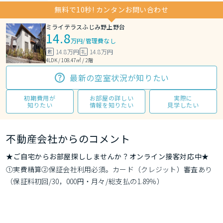
無料で10秒! カンタンお問い合わせ
ミライテラスふじみ野上野台
14.8
万円
/
管理費なし
14.8万円
14.8万円
敷
礼
4LDK / 108.47㎡ / 2階
最新の空室状況が知りたい
初期費用が
お部屋の詳しい
実際に
知りたい
情報を知りたい
見学したい
不動産会社からのコメント
★ご自宅からお部屋探ししませんか？オンライン接客対応中★
①実費精算②保証会社利用必須。カード（クレジット）審査あり
（保証料初回/30，000円・月々/総支払の1.89％）