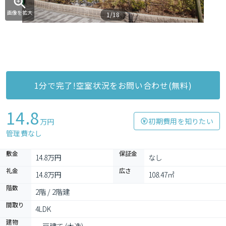
画像を拡大
1/18
1分で完了!空室状況をお問い合わせ(無料)
14.8
初期費用を知りたい
万円
管理費なし
敷金
保証金
14.8万円
なし
礼金
広さ
14.8万円
108.47㎡
階数
2階 / 2階建
間取り
4LDK
建物