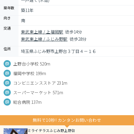
一戸建て (木造)
築年数
築11年
向き
南
交通
東武東上線 / 上福岡駅
徒歩14分
東武東上線 / ふじみ野駅
徒歩28分
住所
埼玉県ふじみ野市上野台３丁目４－１６
上野台小学校 520m
福岡中学校 199m
コンビニエンスストア 231m
スーパーマーケット 571m
総合病院 137m
無料で10秒! カンタンお問い合わせ
ミライテラスふじみ野上野台