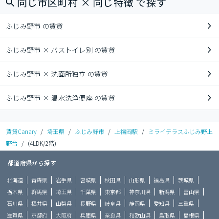
同じ市区町村 × 同じ特徴 で探す
ふじみ野市 の賃貸
ふじみ野市 × バストイレ別 の賃貸
ふじみ野市 × 洗面所独立 の賃貸
ふじみ野市 × 温水洗浄便座 の賃貸
賃貸Canary
/
埼玉県
/
ふじみ野市
/
上福岡駅
/
ミライテラスふじみ野上
野台
/
(4LDK/2階)
都道府県から探す
北海道
青森県
岩手県
宮城県
秋田県
山形県
福島県
茨城県
栃木県
群馬県
埼玉県
千葉県
東京都
神奈川県
新潟県
富山県
石川県
福井県
山梨県
長野県
岐阜県
静岡県
愛知県
三重県
滋賀県
京都府
大阪府
兵庫県
奈良県
和歌山県
鳥取県
島根県