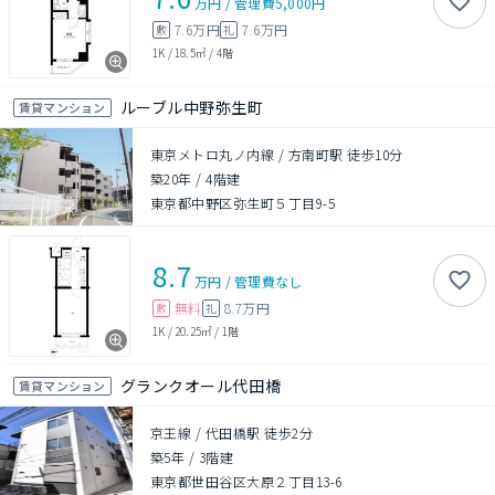
万円
/
管理費
5,000円
7.6万円
7.6万円
敷
礼
1K
/
18.5㎡
/
4階
ルーブル中野弥生町
賃貸マンション
東京メトロ丸ノ内線 / 方南町駅 徒歩10分
築20年
/
4階建
東京都中野区弥生町５丁目9-5
8.7
万円
/
管理費
なし
無料
8.7万円
敷
礼
1K
/
20.25㎡
/
1階
グランクオール代田橋
賃貸マンション
京王線 / 代田橋駅 徒歩2分
築5年
/
3階建
東京都世田谷区大原２丁目13-6