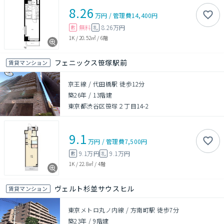
8.26
万円
/
管理費
14,400円
無料
8.26万円
敷
礼
1K
/
20.52㎡
/
6階
フェニックス笹塚駅前
賃貸マンション
京王線 / 代田橋駅 徒歩12分
築26年
/
13階建
東京都渋谷区笹塚２丁目14-2
9.1
万円
/
管理費
7,500円
9.1万円
9.1万円
敷
礼
1K
/
22.8㎡
/
4階
ヴェルト杉並サウスヒル
賃貸マンション
東京メトロ丸ノ内線 / 方南町駅 徒歩7分
築23年
/
9階建