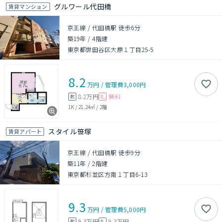
グルワール代田橋
賃貸マンション
京王線 / 代田橋駅 徒歩6分
築19年
/
4階建
東京都世田谷区大原１丁目25-5
8.2
万円
/
管理費
3,000円
8.2万円
無料
敷
礼
1K
/
21.24㎡
/
2階
スタイル笹塚
賃貸アパート
京王線 / 代田橋駅 徒歩9分
築11年
/
2階建
東京都杉並区方南１丁目6-13
9.3
万円
/
管理費
5,000円
9.3万円
9.3万円
敷
礼