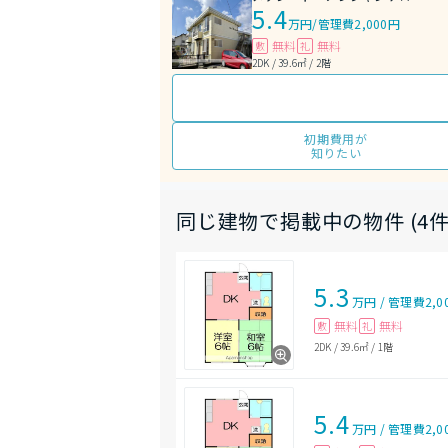
5.4
万円
/
管理費2,000円
無料
無料
敷
礼
2DK / 39.6㎡ / 2階
初期費用が
知りたい
同じ建物で掲載中の物件 (4件
5.3
万円
/
管理費
2,0
無料
無料
敷
礼
2DK
/
39.6㎡
/
1階
5.4
万円
/
管理費
2,0