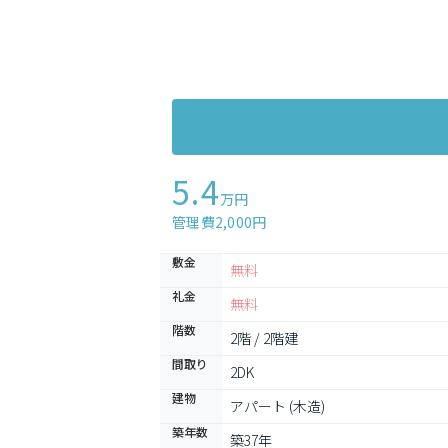
5.4
万円
管理費2,000円
敷金
無料
礼金
無料
階数
2階 / 2階建
間取り
2DK
建物
アパート (木造)
築年数
築37年