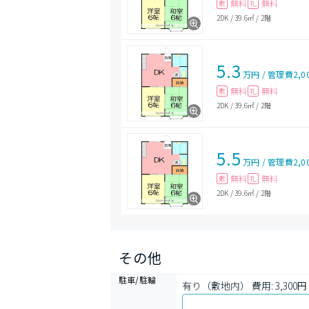
無料
無料
敷
礼
2DK
/
39.6㎡
/
2階
5.3
万円
/
管理費
2,0
無料
無料
敷
礼
2DK
/
39.6㎡
/
2階
5.5
万円
/
管理費
2,0
無料
無料
敷
礼
2DK
/
39.6㎡
/
2階
その他
駐車/駐輪
有り（敷地内） 費用: 3,300円 