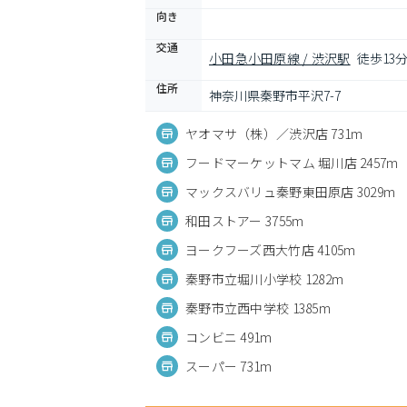
向き
交通
小田急小田原線 / 渋沢駅
徒歩13
住所
神奈川県秦野市平沢7-7
ヤオマサ（株）／渋沢店 731m
フードマーケットマム 堀川店 2457m
マックスバリュ秦野東田原店 3029m
和田ストアー 3755m
ヨークフーズ西大竹店 4105m
秦野市立堀川小学校 1282m
秦野市立西中学校 1385m
コンビニ 491m
スーパー 731m