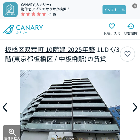
CANARY(カナリー)
物件をアプリでサクサク検索！
インストール
(4.8)
お気に入り
閲覧履歴
板橋区双葉町 10階建 2025年築
1LDK/3
階(東京都板橋区 / 中板橋駅)の賃貸
画像を拡大
1/27