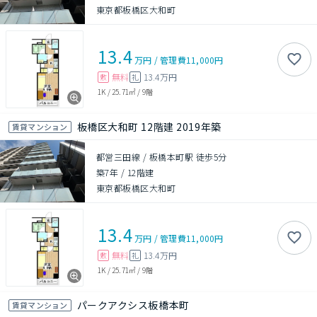
東京都板橋区大和町
13.4
万円
/
管理費
11,000円
無料
13.4万円
敷
礼
1K
/
25.71㎡
/
9階
板橋区大和町 12階建 2019年築
賃貸マンション
都営三田線 / 板橋本町駅 徒歩5分
築7年
/
12階建
東京都板橋区大和町
13.4
万円
/
管理費
11,000円
無料
13.4万円
敷
礼
1K
/
25.71㎡
/
9階
パークアクシス板橋本町
賃貸マンション