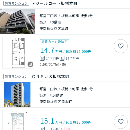
アジールコート板橋本町
賃貸マンション
都営三田線 / 板橋本町駅 徒歩4分
築2年
/
9階建
東京都板橋区本町
家賃カード決済可
14.7
万円
/
管理費
12,000円
14.7万円
14.7万円
敷
礼
1LDK
/
35.74㎡
/
2階
ＯＲＳＵＳ板橋本町
賃貸マンション
都営三田線 / 板橋本町駅 徒歩8分
築3年
/
14階建
東京都板橋区清水町
15.1
万円
/
管理費
15,000円
15.1万円
無料
敷
礼