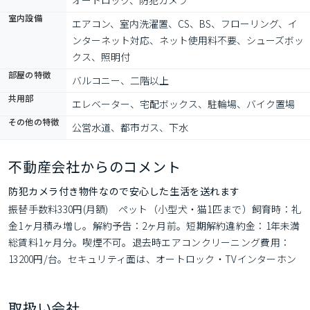
オートロック、防犯カメラ
室内設備
エアコン、室内洗濯置、CS、BS、フローリング、イ
ンターネット対応、ネット使用料不要、シューズボッ
クス、照明付
部屋の特徴
バルコニー、二階以上
共用部
エレベーター、宅配ボックス、駐輪場、バイク置場
その他の特徴
公営水道、都市ガス、下水
不動産会社からのコメント
防犯カメラ付き物件なので安心した生活を送れます
振替手数料330円(月額)　ペット（小型犬・猫1匹まで）飼育時：礼
金1ヶ月積み増し。解約予告：2ヶ月前。短期解約違約金：1年未満
総賃料1ヶ月分。喫煙不可。退去時エアコンクリーニング費用：
13200円/台。セキュリティ面は、オートロック・TVインターホン
などを設置しているので安全面でも優れております。部屋着のと
きでも宅配ボックスを使ってもらえばわざわざ着替えることなく
取扱い会社
荷物を配達してもらえて便利です。