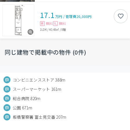
17.1
万円
/
管理費
20,000円
無料
無料
敷
礼
1LDK
/
40.48㎡
/
8階
同じ建物で掲載中の物件 (0件)
コンビニエンスストア 388m
スーパーマーケット 161m
総合病院 820m
公園 671m
板橋警察署 富士見交番 207m