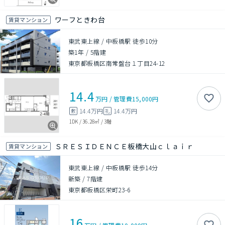
ワーフときわ台
賃貸マンション
東武東上線 / 中板橋駅 徒歩10分
築1年
/
5階建
東京都板橋区南常盤台１丁目24-12
14.4
万円
/
管理費
15,000円
14.4万円
14.4万円
敷
礼
1DK
/
36.28㎡
/
3階
ＳＲＥＳＩＤＥＮＣＥ板橋大山ｃｌａｉｒ
賃貸マンション
東武東上線 / 中板橋駅 徒歩14分
新築
/
7階建
東京都板橋区栄町23-6
16