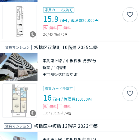
家賃カード決済可
15.9
万円
/
管理費
20,000円
無料
無料
敷
礼
2K
/
40.48㎡
/
5階
板橋区双葉町 10階建 2025年築
賃貸マンション
東武東上線 / 中板橋駅 徒歩8分
新築
/
10階建
東京都板橋区双葉町
家賃カード決済可
16
万円
/
管理費
15,000円
無料
無料
敷
礼
1LDK
/
35.28㎡
/
4階
板橋区中板橋 13階建 2023年築
賃貸マンション
東武東上線 / 中板橋駅 徒歩3分