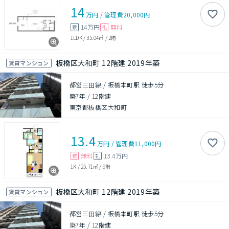
14
万円
/
管理費
20,000円
14万円
無料
敷
礼
1LDK
/
35.04㎡
/
2階
板橋区大和町 12階建 2019年築
賃貸マンション
都営三田線 / 板橋本町駅 徒歩5分
築7年
/
12階建
東京都板橋区大和町
13.4
万円
/
管理費
11,000円
無料
13.4万円
敷
礼
1K
/
25.71㎡
/
9階
板橋区大和町 12階建 2019年築
賃貸マンション
都営三田線 / 板橋本町駅 徒歩5分
築7年
/
12階建