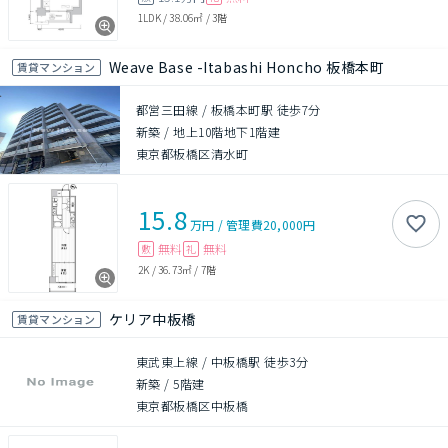
1LDK
/
38.06㎡
/
3階
Weave Base -Itabashi Honcho 板橋本町
賃貸マンション
都営三田線 / 板橋本町駅 徒歩7分
新築
/
地上10階地下1階建
東京都板橋区清水町
15.8
万円
/
管理費
20,000円
無料
無料
敷
礼
2K
/
36.73㎡
/
7階
ケリア中板橋
賃貸マンション
東武東上線 / 中板橋駅 徒歩3分
新築
/
5階建
東京都板橋区中板橋