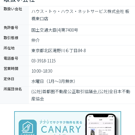
取扱い会社
ハウス・トゥ・ハウス・ネットサービス株式会社 板
橋東口店
免許番号
国土交通大臣(4)第7400号
取引態様
仲介
所在地
東京都北区滝野川６丁目84-8
電話番号
03-3918-1115
営業時間
10:00~18:30
定休日
水曜日（1月〜3月無休）
所属団体名
(公社)首都圏不動産公正取引協議会,(公社)全日本不動
産協会