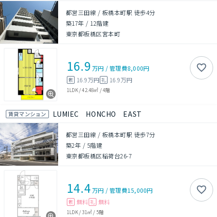
都営三田線 / 板橋本町駅 徒歩4分
築17年
/
12階建
東京都板橋区宮本町
16.9
万円
/
管理費
8,000円
16.9万円
16.9万円
敷
礼
1LDK
/
42.48㎡
/
4階
LUMIEC HONCHO EAST
賃貸マンション
都営三田線 / 板橋本町駅 徒歩7分
築2年
/
5階建
東京都板橋区稲荷台26-7
14.4
万円
/
管理費
15,000円
無料
無料
敷
礼
1LDK
/
31㎡
/
5階