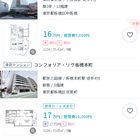
築3年
/
13階建
東京都板橋区中板橋
16
万円
/
管理費
9,000円
無料
無料
敷
礼
1LDK
/
35.42㎡
/
4階
コンフォリア・リヴ板橋本町
賃貸マンション
都営三田線 / 板橋本町駅 徒歩4分
新築
/
8階建
東京都板橋区双葉町
家賃カード決済可
17
万円
/
管理費
10,000円
17万円
無料
敷
礼
1LDK
/
33.85㎡
/
5階