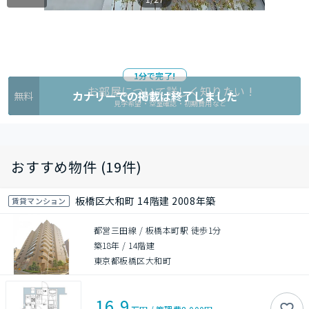
1分で完了!
お部屋について詳しく知りたい !
カナリーでの掲載は終了しました
無料
見学希望・空室確認・初期費用など
おすすめ物件 (19件)
板橋区大和町 14階建 2008年築
賃貸マンション
都営三田線 / 板橋本町駅 徒歩1分
築18年
/
14階建
東京都板橋区大和町
16.9