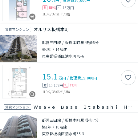
万円
/
管理費
10,000円
無料
16万円
敷
礼
1LDK
/
37.21㎡
/
2階
オルサス板橋本町
賃貸マンション
都営三田線 / 板橋本町駅 徒歩8分
築3年
/
14階建
東京都板橋区清水町78-6
15.1
万円
/
管理費
15,000円
15.1万円
無料
敷
礼
1LDK
/
38.06㎡
/
3階
Ｗｅａｖｅ Ｂａｓｅ Ｉｔａｂａｓｈｉ Ｈｏｎｃｈｏ 板橋本町
賃貸マンション
都営三田線 / 板橋本町駅 徒歩7分
築1年
/
10階建
東京都板橋区清水町55-3