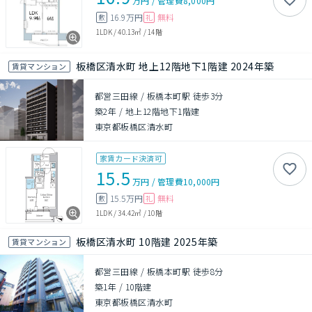
万円
/
管理費
8,000円
16.9万円
無料
敷
礼
1LDK
/
40.13㎡
/
14階
板橋区清水町 地上12階地下1階建 2024年築
賃貸マンション
都営三田線 / 板橋本町駅 徒歩3分
築2年
/
地上12階地下1階建
東京都板橋区清水町
家賃カード決済可
15.5
万円
/
管理費
10,000円
15.5万円
無料
敷
礼
1LDK
/
34.42㎡
/
10階
板橋区清水町 10階建 2025年築
賃貸マンション
都営三田線 / 板橋本町駅 徒歩8分
築1年
/
10階建
東京都板橋区清水町