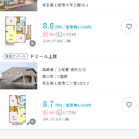
埼玉県上尾市大字上野30-1
8.8
万円
/
管理費
5,000円
無料
8.8万円
敷
礼
2LDK
/
57.39㎡
/
2階
ドミール上尾
賃貸アパート
高崎線 / 上尾駅 徒歩22分
築12年
/
2階建
埼玉県上尾市二ツ宮1025-3
8.7
万円
/
管理費
6,000円
無料
8.7万円
敷
礼
2DK
/
53.31㎡
/
2階