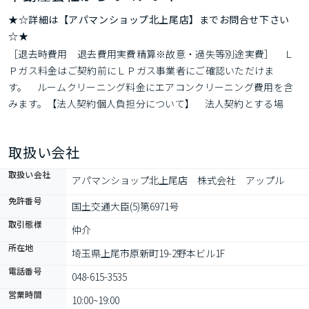
★☆詳細は【アパマンショップ北上尾店】までお問合せ下さい
☆★
［退去時費用　退去費用実費精算※故意・過失等別途実費］　Ｌ
Ｐガス料金はご契約前にＬＰガス事業者にご確認いただけま
す。　ルームクリーニング料金にエアコンクリーニング費用を含
みます。【法人契約個人負担分について】　法人契約とする場
合、個人負担分の支払い方法は原則「カード決済」となります。
取扱い会社
取扱い会社
アパマンショップ北上尾店　株式会社　アップル
免許番号
国土交通大臣(5)第6971号
取引態様
仲介
所在地
埼玉県上尾市原新町19-2野本ビル1F
電話番号
048-615-3535
営業時間
10:00~19:00