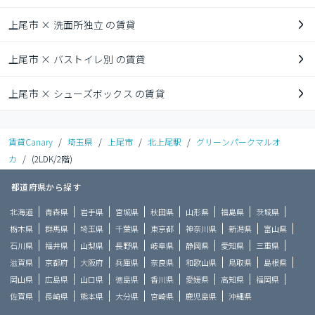
上尾市 × 洗面所独立 の賃貸
上尾市 × バストイレ別 の賃貸
上尾市 × シューズボックス の賃貸
賃貸Canary
/
埼玉県
/
上尾市
/
北上尾駅
/
グリーンパークマルオ
カ
/
(2LDK/2階)
都道府県から探す
北海道
青森県
岩手県
宮城県
秋田県
山形県
福島県
茨城県
栃木県
群馬県
埼玉県
千葉県
東京都
神奈川県
新潟県
富山県
石川県
福井県
山梨県
長野県
岐阜県
静岡県
愛知県
三重県
滋賀県
京都府
大阪府
兵庫県
奈良県
和歌山県
鳥取県
島根県
岡山県
広島県
山口県
徳島県
香川県
愛媛県
高知県
福岡県
佐賀県
長崎県
熊本県
大分県
宮崎県
鹿児島県
沖縄県