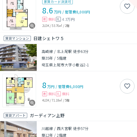
家賃カード決済可
8.6
万円
/
管理費
8,000円
無料
4.3万円
敷
礼
2LDK
/
53.76㎡
/
2階
日建シェトワ５
賃貸マンション
高崎線 / 北上尾駅 徒歩63分
築35年
/
5階建
埼玉県上尾市大字小敷谷2-1
8
万円
/
管理費
6,000円
無料
無料
敷
礼
4LDK
/
71.18㎡
/
5階
ガーディアン上野
賃貸アパート
川越線 / 西大宮駅 徒歩57分
築12年
/
2階建