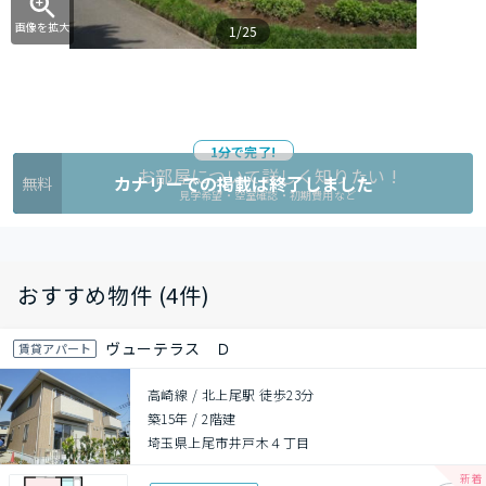
画像を拡大
1/25
1分で完了!
お部屋について詳しく知りたい !
カナリーでの掲載は終了しました
無料
見学希望・空室確認・初期費用など
おすすめ物件 (4件)
ヴューテラス Ｄ
賃貸アパート
高崎線 / 北上尾駅 徒歩23分
築15年
/
2階建
埼玉県上尾市井戸木４丁目