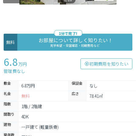
1分で完了!
お部屋について詳しく知りたい !
無料
見学希望・空室確認・初期費用など
6.8
初期費用を知りたい
万円
管理費なし
敷金
保証金
6.8万円
なし
礼金
広さ
無料
78.41㎡
階数
1階 / 2階建
間取り
4DK
建物
一戸建て (軽量鉄骨)
築年数