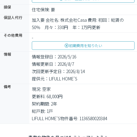
損保
住宅保険: 要
保証人代行
加入要 会社名: 株式会社Casa 費用: 初回：総賃の
50％　月々：330円　年：1万円更新
その他費用
-
初期費用を知りたい
情報
情報登録日：2026/5/16
情報更新日：2026/8/7
次回更新予定日：2026/8/14
提供元：LIFULL HOME'S
備考
現況: 空家

更新料: 68,000円

契約期間: 2年

総戸数: 1戸

LIFULL HOME'S物件番号: 1136580020384