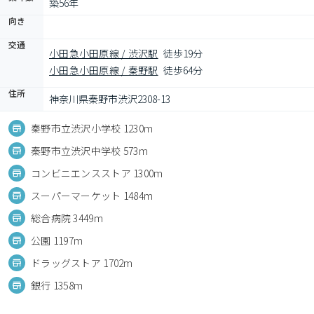
築56年
向き
交通
小田急小田原線 / 渋沢駅
徒歩19分
小田急小田原線 / 秦野駅
徒歩64分
住所
神奈川県秦野市渋沢2308-13
秦野市立渋沢小学校 1230m
秦野市立渋沢中学校 573m
コンビニエンスストア 1300m
スーパーマーケット 1484m
総合病院 3449m
公園 1197m
ドラッグストア 1702m
銀行 1358m