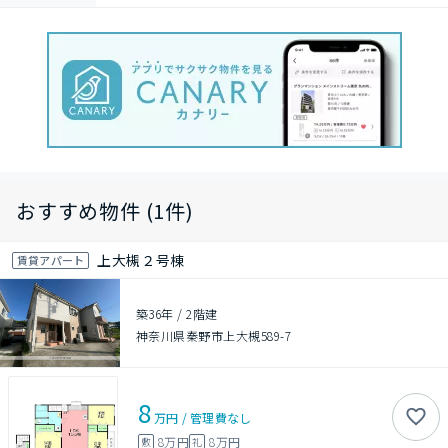
おすすめ物件 (1件)
上大槻２号棟
賃貸アパート
築36年
/
2階建
神奈川県秦野市上大槻589-7
8
万円
/
管理費
なし
8万円
8万円
敷
礼