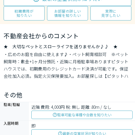
初期費用が
お部屋の詳しい
実際に
知りたい
情報を知りたい
見学したい
不動産会社からのコメント
★ 大切なペットとスローライフを送りませんか♪♪ ★
・広めのお庭を自由に使えます♪・ペット飼育相談可　※ペット
飼育時：敷金+1ヶ月分預託・近隣に月極駐車場ありますピタット
ハウスでは、初期費用のクレジットカード決済が可能です。保証
会社加入必須。指定火災保険要加入。お部屋探しは【ピタットハ
ウス秦野渋沢店】へご相談下さい。
その他
駐車/駐輪
近隣 費用: 4,000円 税: 無し 距離: 80m / なし
駐車可能な車種や台数を知りたい
入居時期
即
最新の空室状況が知りたい