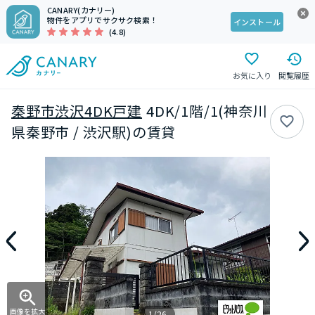
CANARY(カナリー)
物件をアプリでサクサク検索！
インストール
(4.8)
お気に入り
閲覧履歴
秦野市渋沢4DK戸建
4DK/1階/1(神奈川
県秦野市 / 渋沢駅)の賃貸
画像を拡大
1/26