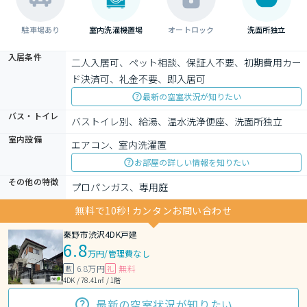
駐車場あり
室内洗濯機置場
オートロック
洗面所独立
入居条件
二人入居可、ペット相談、保証人不要、初期費用カー
ド決済可、礼金不要、即入居可
最新の空室状況が知りたい
バス・トイレ
バストイレ別、給湯、温水洗浄便座、洗面所独立
室内設備
エアコン、室内洗濯置
お部屋の詳しい情報を知りたい
その他の特徴
プロパンガス、専用庭
無料で10秒! カンタンお問い合わせ
秦野市渋沢4DK戸建
6.8
万円
/
管理費なし
6.8万円
無料
敷
礼
4DK / 78.41㎡ / 1階
最新の空室状況が知りたい