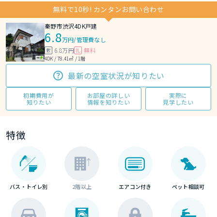
無料で10秒! カンタンお問い合わせ
秦野市渋沢4DK戸建
6.8
万円
/
管理費なし
6.8万円
無料
敷
礼
4DK / 78.41㎡ / 1階
最新の空室状況が知りたい
初期費用が
お部屋の詳しい
実際に
知りたい
情報を知りたい
見学したい
特徴
バス・トイレ別
2階以上
エアコン付き
ペット相談可