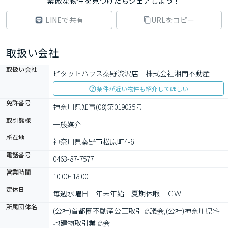
素敵な物件を見つけたらシェアしよう！
LINEで共有
URLをコピー
取扱い会社
取扱い会社
ピタットハウス秦野渋沢店　株式会社湘南不動産
条件が近い物件も紹介してほしい
免許番号
神奈川県知事(08)第019035号
取引態様
一般媒介
所在地
神奈川県秦野市松原町4-6
電話番号
0463-87-7577
営業時間
10:00~18:00
定休日
毎週水曜日　年末年始　夏期休暇　ＧＷ
所属団体名
(公社)首都圏不動産公正取引協議会,(公社)神奈川県宅
地建物取引業協会